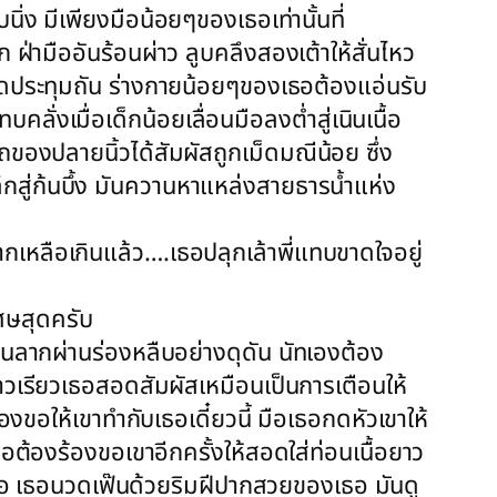
นิ่ง มีเพียงมือน้อยๆของเธอเท่านั้นที่
ก ฝ่ามืออันร้อนผ่าว ลูบคลึงสองเต้าให้สั่นไหว
งยอดประทุมถัน ร่างกายน้อยๆของเธอต้องแอ่นรับ
ั่งเมื่อเด็กน้อยเลื่อนมือลงต่ำสู่เนินเนื้อ
ไถของปลายนิ้วได้สัมผัสถูกเม็ดมณีน้อย ซึ่ง
ลึกสู่ก้นบึ้ง มันควานหาแหล่งสายธารน้ำแห่ง
เหลือเกินแล้ว….เธอปลุกเล้าพี่แทบขาดใจอยู่
ศษสุดครับ
้นลากผ่านร่องหลืบอย่างดุดัน นัทเองต้อง
วเรียวเธอสอดสัมผัสเหมือนเป็นการเตือนให้
องขอให้เขาทำกับเธอเดี๋ยวนี้ มือเธอกดหัวเขาให้
ต้องร้องขอเขาอีกครั้งให้สอดใส่ท่อนเนื้อยาว
ปากเธอ เธอนวดเฟ๊นด้วยริมฝีปากสวยของเธอ มันดู