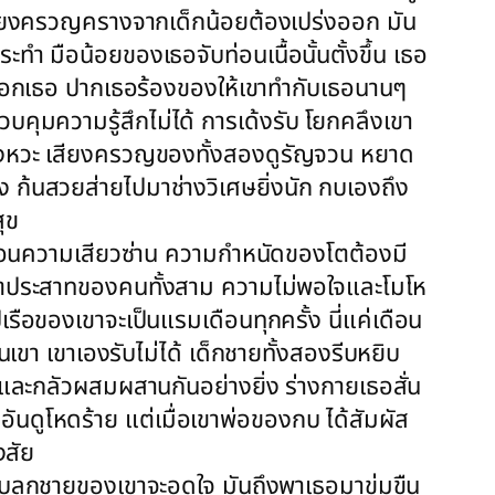
น เสียงครวญครางจากเด็กน้อยต้องเปร่งออก มัน
ทำ มือน้อยของเธอจับท่อนเนื้อนั้นตั้งขึ้น เธอ
๊นเนินอกเธอ ปากเธอร้องของให้เขาทำกับเธอนานๆ
คุมความรู้สึกไม่ได้ การเด้งรับ โยกคลึงเขา
นจังหวะ เสียงครวญของทั้งสองดูรัญจวน หยาด
 ก้นสวยส่ายไปมาช่างวิเศษยิ่งนัก กบเองถึง
ุข
นอนความเสียวซ่าน ความกำหนัดของโตต้องมี
่อโสตประสาทของคนทั้งสาม ความไม่พอใจและโมโห
ือของเขาจะเป็นแรมเดือนทุกครั้ง นี่แค่เดือน
ขา เขาเองรับไม่ได้ เด็กชายทั้งสองรีบหยิบ
ายและกลัวผสมผสานกันอย่างยิ่ง ร่างกายเธอสั่น
นดูโหดร้าย แต่เมื่อเขาพ่อของกบ ได้สัมผัส
งสัย
ี่กบลูกชายของเขาจะอดใจ มันถึงพาเธอมาข่มขืน