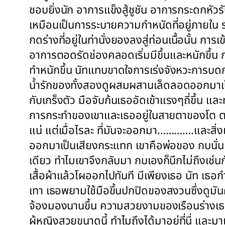
ชอบยิ่งนัก อาการแข็งสู้ชูชัน อาการกระดกหัวร
เหมือนเป็นการระบายความกำหนัดที่อยู่ภายใน ร่
กดร่างที่อยู่ในท่านั่งยองลงสู่ท่อนเนื้อนั้น 
อาการตอดรัดช่องคลอดเริ่มมีขึ้นและหนักขึ้น 
ทำหนักขึ้น นัทแทบขาดใจการเร่งจังหวะการบดก
น้ำรักของทั้งสองดูผสมผสานเล็ดลอดออกมาเป็น
กับเกร็งตัว มือจับก้นเธออัดเข้าแรงๆถี่ขึ้น
การกระทำของเขาและเธออยู่ในสายตาของโต ตล
แน่ แต่เมื่อไรละ ที่มันจะออกมา………….และสิ่ง
ออกมาเป็นเสียงกระแทก เขาคือพ่อของ กบนั่นเอ
เดียว ทำไมเขาจึงกลับมา กบเองก็นึกไม่ถึงเช่
เสื้อผ้าแล้วโผออกไปทันที มีเพียงเธอ นัท เธอ
เทา เธอพยามใช้มือขึ้นปกปิดของสงวนซึ่งดูมั
จ้องมองนานขึ้น ความสวยงามของเรือนร่างเธ
ผู้หญิงสวยขนาดนี้ ทำไมถึงได้มาอยู่ที่นี่ แ