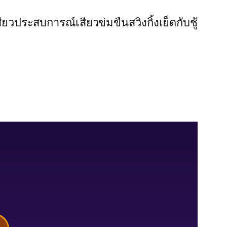
สียว
ประสบการณ์เสียว
ข่มขืน
สวิงกิ้ง
เย็ดกับชู้