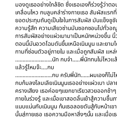
มองดูเธออย่างใกล้ชิด ซึ่งเธอเองก็ร่วงรู้ว่าตอ
เคลื่อนไหว กบลูบคลำร่างกายเธอ สัมผัสแรกที่เกิ
ยอดประทุมถันดูเป็นใจในการสัมผัส มันแข็งชูชั
ความรู้สึก ความเสียวซ่านมันซอกซอนไปทั่วอณูขุ
การสัมผัสอย่างแผ่วเบามาเป็นหนักหน่วงขึ้น นิ้
ตอนนี้มันอวดโฉมดันขึ้นเหนือเนินนูน และยามได
กามที่ซ่อนตัวอยู่ภายใน และเมื่อถูกสัมผัส แหล
…………………….นัท กบจ๋า…..พี่นัททนไม่ไหวแล้ว……
แล้วรู้ไหมจ๊ะ….กบ
…………………….กบ ครับพี่นัท……ผมเองก็ไม่ไหวครับ
กบก้มลงโลมเลียเนินนูนเธออย่างแผ่วเบา ปลายล
ครางเสียง เธอค่อยๆแยกขาเรียวสวยออกช้าๆ ม
ภายในร่วงรู้ และเมื่อเขาสอดลิ้นเข้าสู้ความชื
แนบแน่นกับเนินนูน ก้นเธอลอยดันสู้กับหน้าเข
นั้นสู่กายเธอ เธอควานมือหาสิ่งๆนั้น และเมื่อ