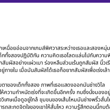
ึกเหนื่อยอ่อนจากเกมส์พิศวาสระหว่างเธอและสองหนุ่มที
็กทั้งสองปฏิบัติกัน ความคิดเธอโลดแล่นไปกับความพิ
ูกสัมผัสอย่างแผ่วเบา ร่องหลืบส่วนเร้นถูกสัมผัส น
ยใน เมื่อมันสัมผัสได้เธอก็อยากสัมผัสเพื่อเร่งเล้าค
ยตาของเด็กทั้งสอง ภาพที่เธอแสดงออกมันช่างวิไล
้ความกำหนัดเร่งที่จะเกิดขึ้นอีกครั้ง กบซึ่งนั่งมองอ
ิเศษเมื่อดูอยู่ใกล้ ขุมขนของเส้นไหมมันช่างพริ้วสั่
มารถสะกดจิตใจของเขาให้สั่นไหว ความรู้สึกตอนนี้กบ