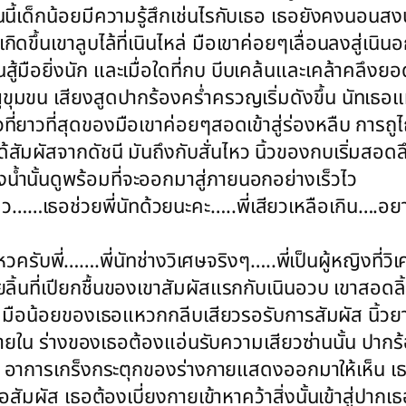
นนี้เด็กน้อยมีความรู้สึกเช่นไรกับเธอ เธอยังคงนอนสงบ
ดขึ้นเขาลูบไล้ที่เนินไหล่ มือเขาค่อยๆเลื่อนลงสู่เนินอ
นสู้มือยิ่งนัก และเมื่อใดที่กบ บีบเคล้นและเคล้าคลึ
มขน เสียงสูดปากร้องคร่ำครวญเริ่มดังขึ้น นัทเธอแทบคล
วที่ยาวที่สุดของมือเขาค่อยๆสอดเข้าสู่ร่องหลืบ การถู
้สัมผัสจากดัชนี มันถึงกับสั่นไหว นิ้วของกบเริ่มสอด
่งน้ำนั้นดูพร้อมที่จะออกมาสู่ภายนอกอย่างเร็วไว
เธอช่วยพี่นัทด้วยนะคะ…..พี่เสียวเหลือเกิน….อยาก
พี่…….พี่นัทช่างวิเศษจริงๆ…..พี่เป็นผู้หญิงที่วิเ
ิ้นที่เปียกชื้นของเขาสัมผัสแรกกับเนินอวบ เขาสอดลิ
ือน้อยของเธอแหวกกลีบเสียวรอรับการสัมผัส นิ้วยา
้นภายใน ร่างของเธอต้องแอ่นรับความเสียวซ่านนั้น ปากร้
า อาการเกร็งกระตุกของร่างกายแสดงออกมาให้เห็น เธอ
เธอสัมผัส เธอต้องเบี่ยงกายเข้าหาคว้าสิ่งนั้นเข้าสู่