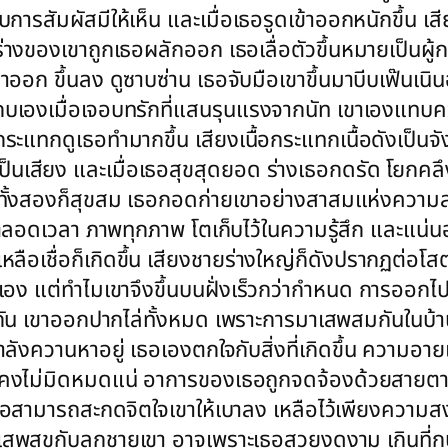
ับการสัมผัสมีให้เห็น และเมื่อเธอรูดเข้าออกหนักขึ้
างของเขาถูกเธอผลักออก เธอเลื่อตัวขึ้นหมายเป็นผู้กระ
การเข้าออก ขึ้นลง ดูซาบซ่าน เธอจับมือเขาขึ้นมาบีบเฟ
กบเองเมื่อเจอบทรักที่แสนรุนแรงจากนัท เขาเองแทบควบ
ระแทกดูเธอทำมากขึ้น เสียงเนื้อกระแทกเนื้อดังเป็
เสียง และเมื่อเธอสุขสุดยอด ร่างเธอกดรัด โยกคลึง
 และทั้งสองก็สุขสม เธอกอดก่ายเขาอย่างสาสมแห่งความส
อดเวลา ภาพทุกภาพ โตเก็บไว้ในความรู้สึก และแน่
เหลือเชื่อก็เกิดขึ้น เสียงชายร่างใหญ่ก็ดังปรากฏต
ง แต่ทำไมเขาจึงขึ้นบนฝั่งเร็วกว่ากำหนด การออกไปเร
นกัน เขาออกปากไล่ทั้งหมด เพราะการมาเสพสมกันในบ้านเ
กำลังควานหาอยู่ เธอเองตกใจกับสิ่งที่เกิดขึ้น ความอ
นคงไม่มิดหมดแน่ อาการของเธอถูกจดจ้องด้วยสายตาอั
อสามารถสะกดจิตใจเขาให้เบาลง เหลือไว้เพียงความส
ละมาเสพสุขกับลูกชายเขา อาจเพราะเธอสวยงดงาม เกินท