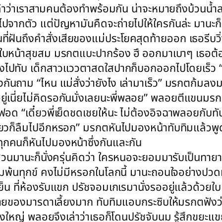
ำว่าเราสามคนต้องทำพร้อมกัน น่าจะหมายถึงบ้วนน้ำล
ไปจากตัว แต่ปัญหามันคืดจะถ่ายไปให้ใครกันล่ะ มานะก็
นที่ฝันถึงคำสั่งเสียของแม่ประโยคสุดท้ายออก เธอรีบวิ
บหน้าสุขสม มรกตแบะปากร้อง ฮึ ออกมาเบาๆ เธอต้อ
วลงไปทับ เด็กสาวแววตาสดใสปากก็บอกออกไปโดยเร็ว “เ
่งกันถาม “ไหน แม่สั่งว่ายังไง เล่ามาเร็ว” มรกตก้ม
อยู่เนี่ยไม่คิดรอกันมั่งเลยนะพี่พลอย” พลอยตีแขนมรกต
งฟอด “เดี๋ยวพี่เย็ดชดเชยให้นะ ไม่ต้องอิจฉาพลอยกั
เดี๋ยวก็ลืมไปอีกหรอก” มรกตหันไปมองหน้าทับทิมแล้ว
กคนก็หันไปมองหน้าซึ่งกันและกัน
่วนมานะก็นั่งครุ่นคิดว่า ใครหนอจะยอมมารับเป็นทายา
ามพ้นทุกข์ คงไม่มีหรอกในโลกนี้ มานะถอนใจอย่างปวดห
็น ที่ห้องรับแขก ปรัชจอมเกเรมานั่งรออยู่แล้วด้ว
ชายของมารดาเลี้ยงมาก ทับทิมแอบกระซิบให้มรกตฟังว
องใหญ่ พลอยจึงเล่าว่าเธอก็โดนปรัชจับนม รู้สึกขยะแข