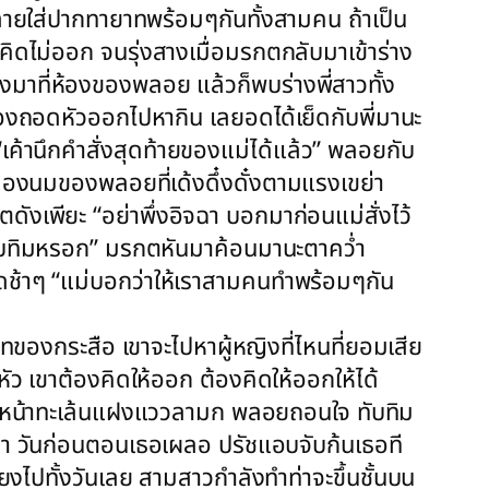
ายใส่ปากทายาทพร้อมๆกันทั้งสามคน ถ้าเป็น
คิดไม่ออก จนรุ่งสางเมื่อมรกตกลับมาเข้าร่าง
่งมาที่ห้องของพลอย แล้วก็พบร่างพี่สาวทั้ง
งถอดหัวออกไปหากิน เลยอดได้เย็ดกับพี่มานะ
ค้านึกคำสั่งสุดท้ายของแม่ได้แล้ว” พลอยกับ
ลงมองนมของพลอยที่เด้งดึ๋งดั๋งตามแรงเขย่า
ดังเพียะ “อย่าพึ่งอิจฉา บอกมาก่อนแม่สั่งไว้
บทับทิมหรอก” มรกตหันมาค้อนมานะตาคว่ำ
พูดช้าๆ “แม่บอกว่าให้เราสามคนทำพร้อมๆกัน
ทของกระสือ เขาจะไปหาผู้หญิงที่ไหนที่ยอมเสีย
ัว เขาต้องคิดให้ออก ต้องคิดให้ออกให้ได้
ยใบหน้าทะเล้นแฝงแววลามก พลอยถอนใจ ทับทิม
่า วันก่อนตอนเธอเผลอ ปรัชแอบจับก้นเธอที
ยงไปทั้งวันเลย สามสาวกำลังทำท่าจะขึ้นชั้นบน