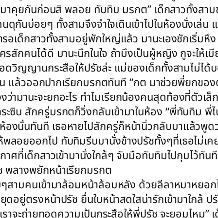
แวะมาคุยกันก่อนสิ พลอย ทับทิม มรกต” เด็กสาวทั้งส
ุกันบ่อยๆ ทั้งสามจึงจำใจเดินเข้าไปในห้องนั่งเล่น แล
รอเด็กสาวทั้งสามอยู่พักใหญ่แล้ว มานะเองชักเริ่มหึง
ักคนได้ดี มานะนึกในใจ ถ้ามึงเป็นผู้หญิง กูจะให้เมี
ยทอดวิญญานกระสือให้ปรัชล่ะ แม่ของเด็กทั้งสามไม่ได้บ
งเล่น แล้วออกปากเรียกมรกตทันที “กต มาช่วยพี่ยกขอ
งว่ามานะจะยกอะไร ทำไมเรียกน้องคนสุดท้องที่ตัวเล็กที
บ สักครู่มรกตก็วิ่งกลับเข้ามาในห้อง “พี่ทับทิม พี่ไ
งนั้นทันที เธอหายไปสักครู่ก็หน้านิ่วกลับมาแล้วพูดว่า
ห้พลอยออกไป ทับทิมรีบมานั่งข้างปรัชทั้งๆที่เธอไม่เค
โอกาศที่เด็กสาวเข้ามานั่งใกล้ๆ จับมือทับทิมไปกุมไว้
รัช พลางพยักหน้าเรียกมรกต
อมๆสามคนเข้ามาล้อมหน้าล้อมหลัง ด้วยลีลาหมาหยอกไก
ุดอยู่ตรงหน้าปรัช ยื่นใบหน้าสดใสน่ารักเข้ามาใกล้ 
อ เราจะถ่ายทอดความเป้นกระสือให้พี่ปรัช จะยอมไหม” 