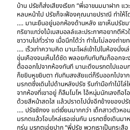
บ้าน ปรัชก็ส่งเสียงเรียก “พี่เอาขนมมาฝาก 
หลบหน้าไป ปรัชก็จะฟ้องคุณนายปราณี ทำให้โดนด
…. มานะยืนอยู่นอกห้องด้านหลัง เขาเห็นปรัชมา
กริยาแกว่งไม้เบสบอลล์และประกาศอยากตีหัวใครส
ชาวาบไปทั่วร่าง เมื่อนึกได้ว่า ทำไมไม่ลองถ่า
…. เร็วเท่าความคิด มานะโผล่เข้าไปในห้องนั่
ขุ่นเคืองจนเห็นได้ชัด พลอยกับทับทิมก็ออกจะง
ตื้อออกไปจากห้องทันที มานะดึงมรกตไปแอบกระซิ
ก็ขยิบหูขยิบตา ทับทิมสงสัยแต่ก็รีบออกไปจากห้อ
มรกตซึ่งเดินไปด้านหลังปรัช รีบทำมือทำไม้ไล่ใ
จากห้องที่เขาอยู่ ก็ลืมโมโห ไอ้หนุ่มนักเลงถือ
ด้วยสีหน้าสดใส แล้วปราดไปนั่งอีกข้างของป
…. ปรัชชักงง แต่เงี่ยนมากกว่า เด็กสาวตัวห
มรกตแล้วโอบไหล่เธอเช่นกัน มรกตซึ่งเดินมาหย
กรุ่น มรกตเอ่ยปาก “พี่ปรัช พวกเราเป็นกระสื