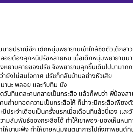
นายปราณีอีก เด็กหนุ่มพยายามเข้าใกล้ชิดตัวเด็กสาว
 พลอยต้องลุกหนีปรัชหลายหน เมื่อเด็กหนุ่มพยายามมาน
าทางหยาบคายของปรัช จึงพยายามลุกขึ้นเดินไปมามากกว
่ายังไม่สบโอกาศ ปรัชก็กลับบ้านอย่างหัวเสีย
มานะ พลอย และทับทิม นั่ง
ันที่แต่ละคนกลายเป็นกระสือ แล้วก็พบว่า พี่น้องสาม
คนถ่ายทอดความเป็นกระสือให้ ก็น่าจะมีกระสือเพียงตัวเ
ประจำเดือนเป็นครั้งแรกเมื่อเดือนที่แล้วนี่เอง และ
วามสัมพันธ์ของกระสือได้ ทำให้เขาพอจะมองเห็นหนท
ห้มานะฟัง ทำให้ชายหนุ่มจินตนาการไปถึงภาพยนต์ที่เคย