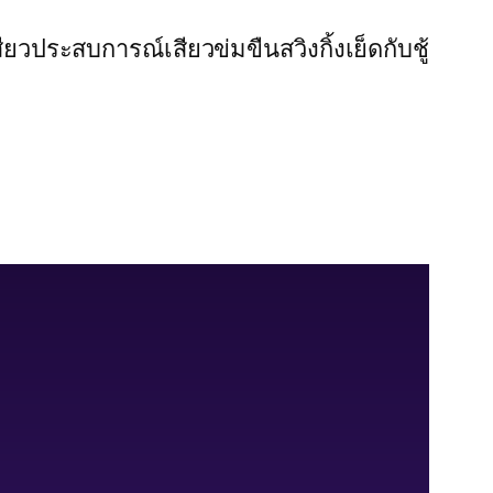
สียว
ประสบการณ์เสียว
ข่มขืน
สวิงกิ้ง
เย็ดกับชู้