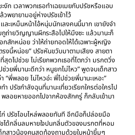
ามชะงัก เวลาพวกเธอทำเฉยเมยกับปรัชหรือแอบ
้วพยายามอยู่ห่างปรัชเข้าไว้
 และเหม็นหน้าไอ้หนุ่มนักเลงคนนี้มาก เขายังจำ
ยกูถ่ายวิญญานผีกระสือไปให้มึงซะ แล้วมานะก็
อกสักหน่อย ว่าให้ถ่ายทอดให้ได้เฉพาะผู้หญิง
งตรงนี้หน่อย” ปรัชหันขวับมาตามเสียง สายตา
่สุดไปช่วย ไม่เรียกพวกเธอที่โตกว่า มรกตวิ่ง
ปช่วยพี่มานะดีกว่า หนูยกไม่ไหว” พูดจบเด็กสาว
 “พี่พลอย ไม่ไหวอ่ะ พี่ไปช่วยพี่มานะเหอะ”
ยทำ ปรัชกำลังฉุนที่มานะเที่ยวเรียกใครต่อใครไป
ทันที พลอยหายออกไปจากห้องสักครู่ ก็กลับเข้ามา
่ ปรัชโอบไหล่พลอยทันที อีกมือก็ปล่อยมือ
ปรัชได้กลิ่นลมหายใจปนกลิ่นตัวของมรกตที่หอม
เด็กสาวน้องคนสุดท้องถามด้วยใบหน้ายิ้มๆ