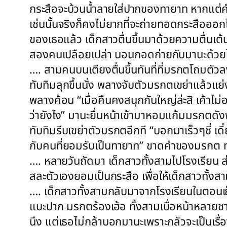
กระสือจะบ้วนน้ำลายใส่ปากของทายาท หากแต่ค
เช่นนั้นจริงก็คงไม่ยากที่จะถ่ายทอดกระสือออก
ของเธอแล้ว เด็กสาวตื่นขึ้นมาด้วยความตื่นเต้
สองคนเปลือยเปล่า นอนกอดก่ายกับมานะด้วยใ
…. สามคนบนเตียงตื่นขึ้นทันที่ที่มรกตโถมตั
ทับทิมลุกขึ้นนั่ง พลางจับตัวมรกตเขย่าแล้วแย
พลางค้อน “เมื่อคืนคงสนุกกันใหญ่ล่ะสิ เค้าไม่
ว่ายังไง” มานะยื่นหน้าเข้ามาหอมแก้มมรกตดั
ทับทิมรีบเขย่าตัวมรกตอีกที “บอกมาเร็วๆซี่ 
กับคนที่ยอมรับเป็นทายาท” ขาดคำของมรกต ทุ
…. หลายวันถัดมา เด็กสาวทั้งสามไปโรงเรียน ส
สละตัวเองยอมเป็นกระสือ เพื่อให้เด็กสาวทั้งส
…. เด็กสาวทั้งสามกลับมาจากโรงเรียนในตอนเย
แบะปาก มรกตร้องเฮ้อ ทั้งสามเบื่อหน้าหลาย
นึง แต่เธอไม่กล้าบอกมานะเพราะกลัวจะเป็นเรื่