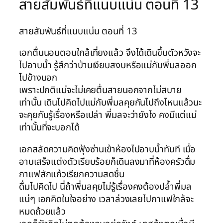
สายสัมพันธ์ที่แนบแน่น ตอนที่ 13
สายสัมพันธ์ที่แนบแน่น ตอนที่ 13
เอกตื่นนอนตอนใกล้เที่ยงแล้ว จึงได้เดินขึ้นตัวหวังจะ
ไปอาบน้ำ รู้สึกว่าบ้านเงียบสงบหรือแม่กับพี่มลออก
ไปข้างนอก
เพราะปกติแม่จะไม่เคยตื่นสายนอกจากไม่สบาย
เท่านั้น เดินไปคิดไปแม่กับพี่มลคุยกันไปถึงไหนแล้วนะ
จะคุยกันรู้เรื่องหรือเปล่า พี่มลจะว่ายังไง คงมีแต่แม่
เท่านั้นที่จะบอกได้
เอกสลัดความคิดฟุ้งซ่านเข้าห้องไปอาบน้ำทันที เมื่อ
อาบเสร็จแต่งตัวเรียบร้อยก็เดินลงมาที่ห้องครัวดื่ม
กาแฟสักแก้วเรียกความสดชื่น
ดื่มไปคิดไป นี่ถ้าพี่มลคุยไม่รู้เรื่องคงต้องปล้ำพี่มล
แน่ๆ เอกคิดในใจอย่าง เวลาล่วงเลยไปกาแฟใกล้จะ
หมดถ้วยแล้ว