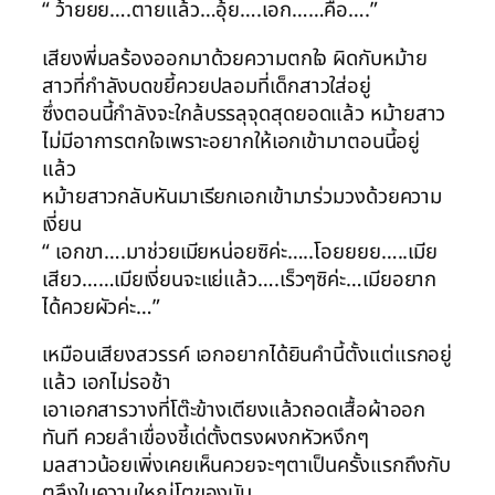
“ ว้ายยย….ตายแล้ว…อุ้ย….เอก……คือ….”
เสียงพี่มลร้องออกมาด้วยความตกใจ ผิดกับหม้าย
สาวที่กำลังบดขยี้ควยปลอมที่เด็กสาวใส่อยู่
ซึ่งตอนนี้กำลังจะใกล้บรรลุจุดสุดยอดแล้ว หม้ายสาว
ไม่มีอาการตกใจเพราะอยากให้เอกเข้ามาตอนนี้อยู่
แล้ว
หม้ายสาวกลับหันมาเรียกเอกเข้ามาร่วมวงด้วยความ
เงี่ยน
“ เอกขา….มาช่วยเมียหน่อยซิค่ะ…..โอยยยย…..เมีย
เสียว……เมียเงี่ยนจะแย่แล้ว….เร็วๆซิค่ะ…เมียอยาก
ได้ควยผัวค่ะ…”
เหมือนเสียงสวรรค์ เอกอยากได้ยินคำนี้ตั้งแต่แรกอยู่
แล้ว เอกไม่รอช้า
เอาเอกสารวางที่โต๊ะข้างเตียงแล้วถอดเสื้อผ้าออก
ทันที ควยลำเขื่องชี้เด่ตั้งตรงผงกหัวหงึกๆ
มลสาวน้อยเพิ่งเคยเห็นควยจะๆตาเป็นครั้งแรกถึงกับ
ตลึงในความใหญ่โตของมัน