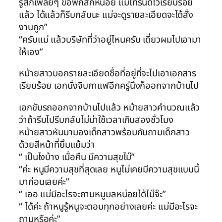
รู้สึกเพลียๆ ขอพักสักหน่อย แม่โทรนัดไว้เรียบร้อย
แล้ว ได้แล้วก็รีบกลับนะ แม่จะดูรายละเอียดจะได้สั่ง
งานถูก”
“ครับแม่ แล้วบริษัทที่ว่าอยู่ไหนครับ เดี๋ยวผมไปเอามา
ให้เอง”
หม้ายสาวบอกรายละเอียดชื่อที่อยู่ที่จะไปเอาเอกสาร
เรียบร้อย เอกนั่งจิบกาแฟอีกครู่นึงก็ออกจากบ้านไป
เอกขับรถออกจากบ้านไปแล้ว หม้ายสาวคำนวณแล้ว
ว่าถ้ารีบไปรีบกลับไม่น่าใช้เวลาเกินสองชั่วโมง
หม้ายสาวหันมามองเด็กสาวพร้อมกับถามเด็กสาว
ด้วยสีหน้าที่ยิ้มแย้มว่า
“ เป็นไงบ้าง เมื่อคืน มีความสุขไม๊”
“ค่ะ หนูมีความสุขที่สุดเลย หนูไม่เคยมีความสุขแบบนี้
มาก่อนเลยค่ะ”
“ เออ แม่มีอะไรจะถามหนูมลหน่อยได้ไม๊จ๊ะ”
“ ได้ค่ะ ถ้าหนูรู้หนูจะตอบทุกอย่างเลยค่ะ แม่มีอะไรจะ
ถามหรือค่ะ”