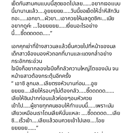
เย็ดกันสามคนแบบนี้สุดยอดไปเลย……อยากเจอแบบ
นี้มานานแล้ว….อูยยยยย…..วันนี้ขอเย็ดให้ฉ่ำหีสักวัน
ถอะ…..เอกขา…ผัวขา…เอาควยให้มลดูดซิคะ…เมีย
อยากดูค่ะ …โอยยยยย…..เงี่ยนอะไรอย่าง
นี้….ซี๊ดดดดดด…..”
เอกคุกเข่าที่ข้างสาวมลแล้วยื่นควยไปที่หน้าของมล
เด็กสาวจ้องมองหัวถอกที่บานและแดงกล่ำอย่าง
กระอักกระอ่วน
ใจนึงก็อยากลองใจนึงก็กลัวความใหญ่โตของมัน จน
หม้ายสาวต้องกระตุ้นอีกครั้ง
“ เอาซิ ลูกมล…เลียตรงหัวบานก่อน….อูย
ยยยย….เลียให้รอบๆไม่ต้องกลัว…..ซี๊ดดดดด……
เลียให้ชินปากก่อนแล้วค่อยๆอมหัวควย
เข้าไป…..ผู้ชายทุกคนชอบให้ทำแบบนี้…..เพราะมัน
เสียวเหมือนเราโดนเลียหีนั่นแหละ ….ซี๊ดดดดด….เลีย
ซิ…เร็วเข้า….เลียแล้วอมควยเข้าไปเลย….โอย
ยยยยย……”