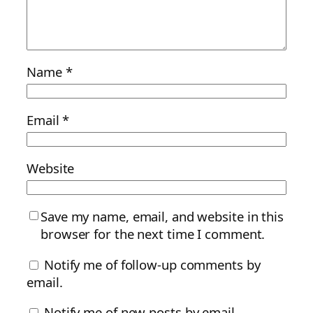
Name
*
Email
*
Website
Save my name, email, and website in this
browser for the next time I comment.
Notify me of follow-up comments by
email.
Notify me of new posts by email.