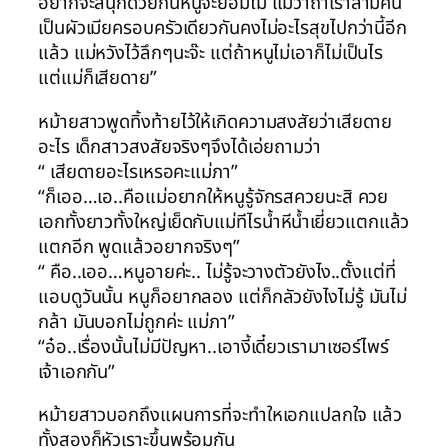
อยากจะสนุกด้วยกันหนูจะยอมไม๊ แม่ว่าถ้าเราสามคน
เป็นผัวเมียครอบครัวเดียวกันคงไม่อะไรสุขไปกว่านี้อีก
แล้ว แม่หวังไว้ลึกๆนะจ๊ะ แต่ถ้าหนูไม่เอาก็ไม่เป็นไร
แต่แม่ก็เสียดาย”
หม้ายสาวพูดทิ้งท้ายไว้ให้เกิดความสงสัยว่าเสียดาย
อะไร เด็กสาวสงสัยจริงๆจึงได้เอ่ยถามว่า
“ เสียดายอะไรเหรอคะแม่ภา”
“ก็เออ…เอ..คือแม่อยากให้หนูรู้จักรสควยนะสิ ควย
เอกทั้งยาวทั้งใหญ่เย็ดกับแม่ทีไรน้ำหีน้ำเยี่ยวแตกแล้ว
แตกอีก พูดแล้วอยากจริงๆ”
“ คือ..เออ…หนูอายค่ะ.. ไม่รู้จะวางตัวยังไง..ตั้งแต่ที่
แอบดูวันนั้น หนูก็อยากลอง แต่ก็กลัวยังไงไม่รู้ มันไม่
กล้า มันบอกไม่ถูกค่ะ แม่ภา”
“อ๋อ..เรื่องนั้นไม่มีปัญหา..เอางี้เดี๋ยวเรามาเซอร์ไพร์
เจ้าเอกกัน”
หม้ายสาวบอกถึงแผนการที่จะทำใหเอกแปลกใจ แล้ว
ทั้งสองก็หัวเราะขึ้นพร้อมกัน