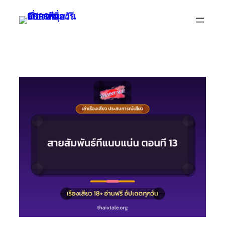
Skip
to
content