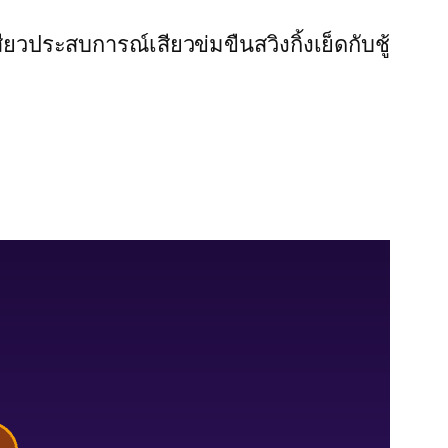
สียว
ประสบการณ์เสียว
ข่มขืน
สวิงกิ้ง
เย็ดกับชู้