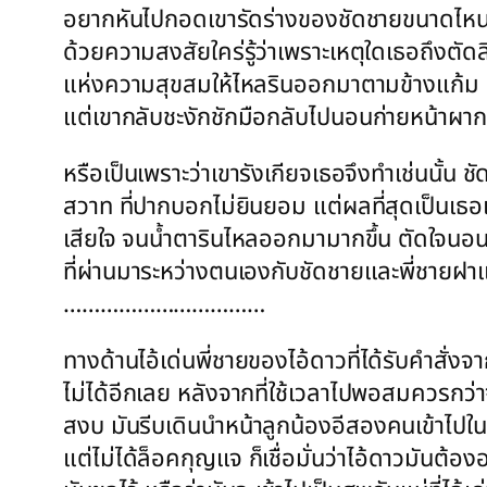
อยากหันไปกอดเขารัดร่างของชัดชายขนาดไหน 
ด้วยความสงสัยใคร่รู้ว่าเพราะเหตุใดเธอถึงตั
แห่งความสุขสมให้ไหลรินออกมาตามข้างแก้ม แ
แต่เขากลับชะงักชักมือกลับไปนอนก่ายหน้าผา
หรือเป็นเพราะว่าเขารังเกียจเธอจึงทำเช่นนั้น
สวาท ที่ปากบอกไม่ยินยอม แต่ผลที่สุดเป็นเธอเ
เสียใจ จนน้ำตารินไหลออกมามากขึ้น ตัดใจนอนห
ที่ผ่านมาระหว่างตนเองกับชัดชายและพี่ชายฝ
……………………………
ทางด้านไอ้เด่นพี่ชายของไอ้ดาวที่ได้รับคำสั่งจา
ไม่ได้อีกเลย หลังจากที่ใช้เวลาไปพอสมควรกว่าจ
สงบ มันรีบเดินนำหน้าลูกน้องอีสองคนเข้าไปในตึก
แต่ไม่ได้ล็อคกุญแจ ก็เชื่อมั่นว่าไอ้ดาวมันต้องอ