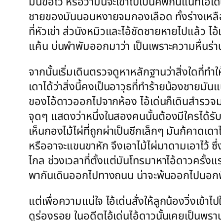
มันขอไว้ หรือว่ามันจะเข้าไปเป็นศพกันแน่ที่ไอ้
ชายของมันนอนหงายจมกองเลือด ทั้งร่างเหลื
ที่หัวเข่า ส่วนังหมิวและไอ้ชัดชายหายไปแล้ว 
แค้น บ่นพำพัมออกมาว่า เป็นเพราะความหื่นร่า
จากนั้นเริ่มเดินตรวจดูหาหลักฐานว่าสิ่งใดที่
เดาได้ว่าสิ่งนี้คงเป็นอาวุธที่ทำร้ายน้องชาย
ของไอ้ดาวออกไปจากห้อง ไอ้เด่นก็เดินสำรว
จุดๆ แสดงว่าหนึ่งในสองคนนั้นต้องมีใครได้
เห็นกองไม้ไผ่ที่ถูกผ่าเป็นซีกเล็กๆ มันก้คาด
หรืออาจะแขนขาหัก จึงเอาไม้ไผ่มาดามเอาไว้ ซึ
ไกล ช่วงเวลาที่ตั้งแต่มันโทรมาหาไอ้ดาวครั้งแรก
พากันเดินออกไปทางถนน น่าจะพ้นออกไปนอกพื้น
แต่เพื่อความแน่ใจ ไอ้เด่นสั่งให้ลูกน้องวิ่งเข้า
ดูร่องรอย ในอดีตไอ้เด่นไอ้ดาวนั้นเคยเป็นพรา