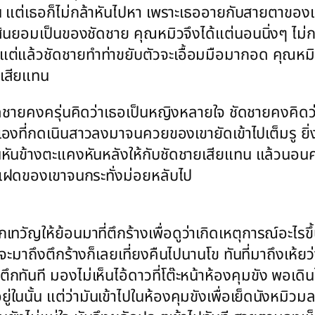
แต่เธอก็ไม่กล้าหันไปหา เพราะเธออายกับสายตาของเ
ดสินยอมเป็นของชัดชาย คุณหมิวจึงได้แต่นอนนิ่งๆ ไม่ก
ต่แล้วชัดชายทำท่าขยับตัวจะเอื้อมมือมากอด คุณหมิ
กเสียแทน
 ชัดชายคงครุ่นคิดว่าเธอเป็นหญิงหลายใจ ชัดชายคงคิดว
องที่กดเนินสาวลงมาจนควยของเขายัดเข้าไปเต็มรู ยิ่ง
ันข้างตะแคงหันหลังให้กับชัดชายเสียแทน แล้วนอนครุ
าแฝดของเขาจนกระทั่งม่อยหลับไป
กเทวัญให้ย้อนมาที่ตึกร้างเพื่อดูว่าเกิดเหตุการณ์อะไรขึ
ะมาถึงตึกร้างก็เลยเที่ยงคืนไปนานโข ทันที่มาถึงเห้ยว
ทันที มองไม่เห็นไอ้ดาวที่โต๊ะหน้าห้องคุมขัง พอเดินไป
ยู่ในนั้น แต่ว่ามันเข้าไปในห้องคุมขังเพื่อเย็ดนังหมิวมล.