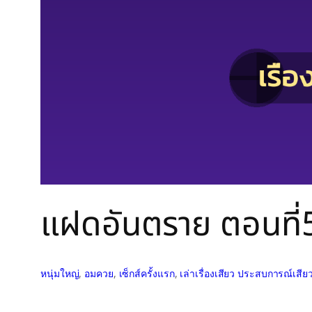
แฝดอันตราย ตอนที่
หนุ่มใหญ่
, 
อมควย
, 
เซ็กส์ครั้งแรก
, 
เล่าเรื่องเสียว ประสบการณ์เสีย