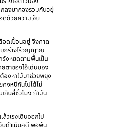
็นร่างไอ้ดาวน้อง
ถลกลงมากองรวมกันอยุ่
กรอดด้วยความเจ็บ
ือดเปื้อนอยู่ จึงคาด
ันแบกร่างไร้วิญญาณ
รังหยดตามพื้นเป็น
สายตาของไอ้เด่นมอง
นต้องหาไม้มาช่วยพยุง
ยคงหนีกันไปได้ไม่
กินสี่ชั่วโมง ถ้ามัน
ว แล้วเร่งเดินออกไป
กจับดำเนินคดี พอพ้น