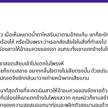
เมื่อเห็นหยาดน้ำตาไหลรินมาตามข้างแก้ม เขาก็ชะงัก
ร้องไห้ หรือเป็นเพราะว่าเธอกลังเสียใจในสิ่งที่ทำลงไ
ดร่องสาวให้อ้าอมควยของเขา จนกระทั่งเขาแตกข้างใน
เขาสอดเสียบเข้าไปแตกในโพรงหี
ยก็แทบสลาย อยากกลั้นใจตายไปเสียตรงนั้น ด้วยประจ
อมไปกอดจึงชักกลับมาวางก่ายหน้าผากเสียแทน
นาทีสุดท้ายที่จะกดเนินสาวให้อ้าอมควยของชัดชายด้วยค
ที่ปล่อยให้เขาแตกข้างในโพรงสวาท คุณหมิวก็ซาบสร้
งน้ำตาของความสุขสมออกมาก่อนจะพลิกตัวลงมานอนด้าน