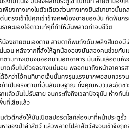
เด่นยังไม่แน่ใจ มันจึงผลักประตูเข้าไปทันที สายตามองเห
อเพียงกางเกงในตัวเดียวส่วนกางเกงยีนส์ขายาวนั้น
ไอ้เด่นตรงเข้าไปคุกเข่าข้างศพน้องชายของมัน กัดฟัน
นราคะของไอ้ดาวแท้ๆที่ทำให้มันพลาดท่าจบชีวิต
ทำให้น้องชายตนเองตาย สายตาก็พบถังดับเพลิงสีแดงมีเล
มันแน่นอน หลังจากที่สั่งให้ลูกน้องอขงมันสองคนช่วยก
จมาตามทางเดินจนออกมานอกอาคาร มันเห็นเลือดแห้งก
รับบาดเจ็บไปด้วยอย่างแน่นอน พออกมาถึงหน้าอาคาร
เดาได้อีกว่าไอ้คนที่บาดเจ็บนั้นคงรุนแรงมากพอสมควรจ
่งถ้าเป็นจริงตามที่มันสันนิษฐาณ ทั้งคุณหมิวและชัดชา
แล้วมันไม่รับสาย จนกระทั่งถึงเวลาปัจจุบัน ห่างกันไม่เ
ที่เสียแล้ว
ไปในตัวตึกสั่งให้มันเปิดสปอร์ตไลท์ส่องมาที่หน้าประตูรั้
นหาของป่าล่าสัตว์ แล้วพลาดไปล่าสัตว์สงวนเข้าจึงถู