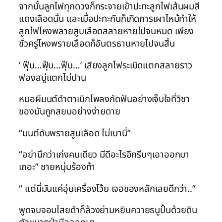
จากนั้นลูกไฟทุกดวงก็กระจายเข้าปะทะลูกไฟเส้นผมสี
แดงเลือดนั่น และเมื่อปะทะกันก็เกิดการเผาไหม้ทำให้
ลูกไฟโหงพลายสูบเลือดสลายหายไปจนหมด เพียง
ชั่วครู่โหงพรายเลือดก็อันตรธานหายไปจนสิ้น
‘ ฟุ๊บ…ฟุ๊บ…ฟุ๊บ…’ เสียงลูกไฟระเบิดแตกสลายราว
ฟองสบู่แตกไม่ปาน
หมอผีมนต์ดำตาเบิกโพลงกัดฟันอย่างเจ็บใจที่วิชา
ของมันถูกสยบอย่างง่ายดาย
“มนต์ดับพรายสูบเลือด ไม่เบานี่”
“อย่านึกว่าเก่งคนเดียว มีดีอะไรอีกรีบๆเอาออกมา
เถอะ” ชายหนุ่มร้องท้า
“ แต่นี่มันแค่อุ่นเครื่องโว้ย เจอของหลักเลยดีกว่า..”
พูดจบจอมไสยดำก็ล้วงย่ามหยิบควายธนูปั้นด้วยดิน