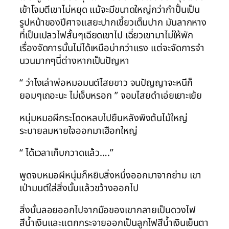
เข้าโจมตีเขาไม่หยุด แม้จะมีขนาดใหญ่กว่ากำปั้นเป็น
รูปหน้าของปีศาจแสยะปากเขี้ยวเต็มปาก มันลากหาง
ที่เป็นเปลวไฟสั้นๆเฉียดเขาไป เฉี่ยวเขามาไม่ให้พัก
เรื่องจัดการนั้นไม่ได้เหนือบ่ากว่าแรง แต่จะจัดการจำ
นวนมากๆนี่ต่างหากเป็นปัญหา
“ ว่าไงเล่าพ่อหมอมนต์ไสยขาว จนปัญญาจะหนีก็
ยอมๆเถอะนะ ไม่เจ็บหรอก ” จอมไสยดำเอ่ยเยาะเย้ย
หนุ่มหมอผีกระโดดหลบไปยืนหลังพิงต้นไม้ใหญ่
ระบายลมหายใจออกมาเฮือกใหญ่
“ ได้เวลาเก็บกวาดแล้ว….”
พูดจบหมอผีหนุ่มก็หยิบสิ่งหนึ่งออกมาจากย่าม เขา
เป่ามนต์ใส่สิ่งนั้นแล้วขว้างออกไป
สิ่งนั้นลอยออกไปจากมือของเขากลายเป็นดวงไฟ
สีน้ำเงินและแตกกระจายออกเป็นลูกไฟสีน้ำเงินเย็นตา