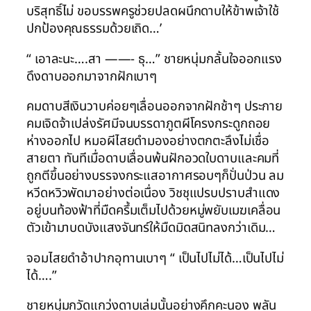
บริสุทธิ์ไม่ ขอบรรพครูช่วยปลดผนึกดาบให้ข้าพเจ้าใช้
ปกป้องคุณธรรมด้วยเถิด…’
“ เอาละนะ….สา ——- ธุ…” ชายหนุ่มกลั้นใจออกแรง
ดึงดาบออกมาจากฝักเบาๆ
คมดาบสีเงินวาบค่อยๆเลื่อนออกจากฝักช้าๆ ประกาย
คมเจิดจ้าเปล่งรัศมีจนบรรดาภูตผีโครงกระดูกถอย
ห่างออกไป หมอผีไสยดำมองอย่างตกตะลึงไม่เชื่อ
สายตา ทันทีเมื่อดาบเลื่อนพ้นฝักอวดใบดาบและคมที่
ถูกตีขึ้นอย่างบรรจงกระแสอากาศรอบๆก็ปั่นป่วน ลม
หวีดหวิวพัดมาอย่างต่อเนื่อง วิชชุแปรบปราบสำแดง
อยู่บนท้องฟ้าที่มืดครึ้มเต็มไปด้วยหมู่พยับเมฆเคลื่อน
ตัวเข้ามาบดบังแสงจันทร์ให้มืดมิดสนิทลงกว่าเดิม…
จอมไสยดำอ้าปากอุทานเบาๆ “ เป็นไปไม่ได้…เป็นไปไม่
ได้….”
ชายหนุ่มกวัดแกว่งดาบเล่มนั้นอย่างคึกคะนอง พลัน