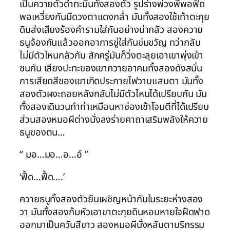
เป็นควายตัวดำทะมึนทั้งสองตัว รูปร่างพ่วงพีพอฟัด
พอเหวี่ยงกันมีดวงตาแดงกล่ำ มันทั้งสองใช้เท้าตะกุย
ดินส่งเสียงร้องคำรามใส่กันอย่างน่ากลัว สองควาย
ธนูจ้องกันแล้วออกอาการขู่ใส่กันข่มขวัญ ทว่ากลับ
ไม่มีตัวไหนกลัวกัน สักครู่มันก็วิ่งตะลุยเอาเขาพุ่งเข้า
ชนกัน เสียงปะทะของเขาควายอาคมทั้งสองดังสนั่น
การเสียดสีของเขาเกิดประกายไฟวาบแสบตา มันทั้ง
สองตัวผงะถอยหลังกลับไม่มีตัวไหนได้เปรียบกัน มัน
ทั้งสองเดินวนทำท่าเหมือนหาช่องเข้าโจมตีที่ได้เปรียบ
ส่วนสองหมอผีต่างนั่งลงร่ายคาถาเสริมพลังให้ควาย
ธนูของตน…
“ มอ…มอ…อ…อ์ ”
‘ฟื้ด…ฟื้ด….’
ควายธนูทั้งสองตัวยืนเผชิญหน้ากันในระยะห่างสอง
วา มันทั้งสองก้มหัวเอาขาตะกุยดินหอบหายใจฝืดฟาด
ออกมาเป็นควันสีขาว สองหมอผีนั่งหลับตาบริกรรม