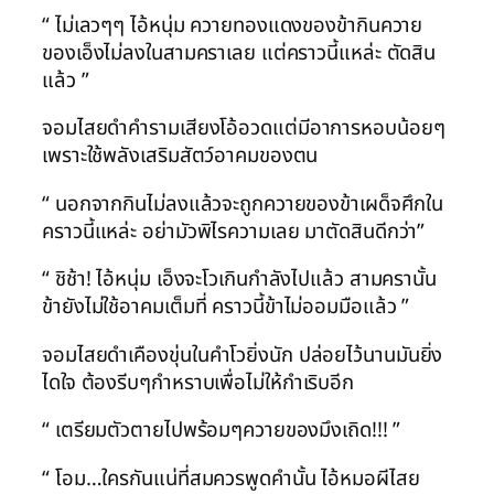
“ ไม่เลวๆๆ ไอ้หนุ่ม ควายทองแดงของข้ากินควาย
ของเอ็งไม่ลงในสามคราเลย แต่คราวนี้แหล่ะ ตัดสิน
แล้ว ”
จอมไสยดำคำรามเสียงโอ้อวดแต่มีอาการหอบน้อยๆ
เพราะใช้พลังเสริมสัตว์อาคมของตน
“ นอกจากกินไม่ลงแล้วจะถูกควายของข้าเผด็จศึกใน
คราวนี้แหล่ะ อย่ามัวพิไรความเลย มาตัดสินดีกว่า”
“ ชิช้า! ไอ้หนุ่ม เอ็งจะโวเกินกำลังไปแล้ว สามครานั้น
ข้ายังไม่ใช้อาคมเต็มที่ คราวนี้ข้าไม่ออมมือแล้ว ”
จอมไสยดำเคืองขุ่นในคำโวยิ่งนัก ปล่อยไว้นานมันยิ่ง
ไดใจ ต้องรีบๆกำหราบเพื่อไม่ให้กำเริบอีก
“ เตรียมตัวตายไปพร้อมๆควายของมึงเถิด!!! ”
“ โอม…ใครกันแน่ที่สมควรพูดคำนั้น ไอ้หมอผีไสย