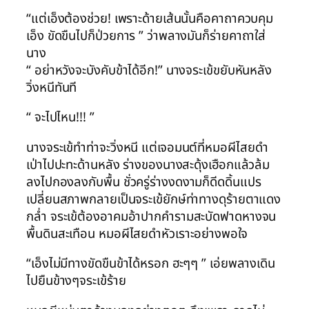
“แต่เอ็งต้องช่วย! เพราะด้ายเส้นนั้นคือคาถาควบคุม
เอ็ง ขัดขืนไปก็ป่วยการ ” ว่าพลางมันก็ร่ายคาถาใส่
นาง
“ อย่าหวังจะบังคับข้าได้อีก!” นางจระเข้ขยับหันหลัง
วิ่งหนีทันที
“ จะไปไหน!!! ”
นางจระเข้ทำท่าจะวิ่งหนี แต่เจอมนต์ที่หมอผีไสยดำ
เป่าไปปะทะด้านหลัง ร่างของนางสะดุ้งเฮือกแล้วล้ม
ลงไปกองลงกับพื้น ชั่วครู่ร่างงดงามก็ดีดดิ้นแปร
เปลี่ยนสภาพกลายเป็นจระเข้ยักษ์ท่าทางดุร้ายตาแดง
กล่ำ จระเข้ต้องอาคมอ้าปากคำรามสะบัดฟาดหางจน
พื้นดินสะเทือน หมอผีไสยดำหัวเราะอย่างพอใจ
“เอ็งไม่มีทางขัดขืนข้าได้หรอก ฮะๆๆ ” เอ่ยพลางเดิน
ไปยืนข้างๆจระเข้ร้าย