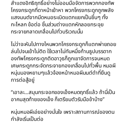
สำแดงอิทธิฤทธิ์อย่างไม่ออมมือจัดการพวกกองทัพ
โครงกระดูกที่ดาหน้าเข้าหา พวกโครงกระดูกถูกพลัง
แสงมนต์จากมีดหมอระเบิดแตกแยกเป็นชิ้นๆ ทั้ง
กะโหลก ข้อต่อ ชิ้นส่วนต่างแตกหักลอยกระจุย
กระจายกลาดเกลื่อนไปทั่วบริเวณนั้น
ไม่ว่าจะหันไปทางไหนพวกโครงกระดูกก็แตกพ่ายถอย
ล่นไปจนเข้าไม่ติด ใช้เวลาไม่ทันหนึ่งก้านธูปบรรดาก
องทัพโครงกระดูกติดอาวุธก็ถูกเขาจัดการจนหมด
เศษกระดูกกระจัดกระจายกองเกลื่อนไปทั่วพื้น หมอผี
หนุ่มมองหยามๆแล้วจ้องหน้าหมอผีมนต์ดำที่ยืนดู
การต่อสู้อยู่
“เอาละ…สมุนกระจอกของเอ็งหมดฤทธิ์แล้ว ถ้านี่เป็น
อาคมสุดท้ายของเอ็ง ก็เตรียมตัวรับมือข้าบ้าง”
หนุ่มหมอผีเอ่ยอย่างมั่นใจ เพราะสถานการณ์ของตน
กำลังเริ่มเป็นต่อ