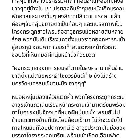
ใกล้ๆปากพลางบริกรรมคาถา ก่อนจะแกะออกมีผงสี
ขาวๆอยู่ข้างใน เขาโปรยลงดินช้าๆขณะบังเกิดแรงลม
พัดอวลและแรงขึ้นๆ ผงสีขาวปลิวตามแรงลมแล้ว
ค่อยๆจับกลุ่มขยายตัวเป็นก้อนๆ และแปรสภาพเป็น
โครงกระดูกขาวโพรนถืออาวุธครบมือหลายสิบหลาย
ร้อย พวกมันเดินเรียงแถวตั้งแนวราวกองทหารจะเข้า
สู่สมรภูมิ จอมคาถาเขมรเท้าสะเอวเงยหน้าหัวเราะ
ชอบใจที่เห็นหมอผีหนุ่มหน้านิ่วคิ้วขมวด
“ผงกระดูกของทหารเขมรที่ตายในสงคราม แค้นข้าม
ชาติตั้งแต่สมัยพระเจ้าไชยวรมันต์ที่ ๒ ยังไม่สร้าง
นครวัด-นครธมเชียวนะมึง ฮ่าๆๆๆ”
หมอผีหนุ่มมองแล้วขมวดคิ้ว พวกโครงกระดูกกระชับ
อาวุธเข้าแถวเดินเรียงหน้ากระดานเข้ามาเตรียมพร้อม
ตาโบ๋ๆของมันจ้องมาที่หมอผีหนุ่มเขม็ง พอขยับไป
ซ้ายแถวทางซ้ายก็เดินโอบล้อมเข้ามา ไม่ว่าจะขยับไป
ทางไหนมันก็โอบปิดทางหนีไว้ อาวุธประดามีในมือของ
บรรดาโครงกระดูกเตรียมพร้อมเข้าเชือดเฉือนฟาด