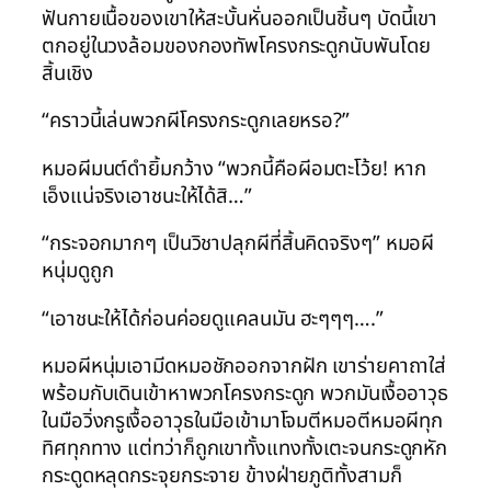
ฟันกายเนื้อของเขาให้สะบั้นหั่นออกเป็นชิ้นๆ บัดนี้เขา
ตกอยู่ในวงล้อมของกองทัพโครงกระดูกนับพันโดย
สิ้นเชิง
“คราวนี้เล่นพวกผีโครงกระดูกเลยหรอ?”
หมอผีมนต์ดำยิ้มกว้าง “พวกนี้คือผีอมตะโว้ย! หาก
เอ็งแน่จริงเอาชนะให้ได้สิ…”
“กระจอกมากๆ เป็นวิชาปลุกผีที่สิ้นคิดจริงๆ” หมอผี
หนุ่มดูถูก
“เอาชนะให้ได้ก่อนค่อยดูแคลนมัน ฮะๆๆๆ….”
หมอผีหนุ่มเอามีดหมอชักออกจากฝัก เขาร่ายคาถาใส่
พร้อมกับเดินเข้าหาพวกโครงกระดูก พวกมันเงื้ออาวุธ
ในมือวิ่งกรูเงื้ออาวุธในมือเข้ามาโจมตีหมอตีหมอผีทุก
ทิศทุกทาง แต่ทว่าก็ถูกเขาทั้งแทงทั้งเตะจนกระดูกหัก
กระดูดหลุดกระจุยกระจาย ข้างฝ่ายภูติทั้งสามก็