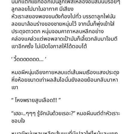
นั้นก็แตกแยกออกเป็นลูกไฟสีเหลืองอมส้มนับร้อยๆ
ลูกลอยไปมาในอากาศ มีเสียง
หัวเราะสยองพองขนดังก้องไปทั่ว บรรดาลูกไฟมัน
ลอยมาล้อมร่างของชายหนุ่มไว้ จากนั้นก็พุ่งเข้าใส่
ประดุจดาวตก หนุ่มจอมคาถาหลบหลีกอย่าง
คล่องแคล่วแต่พอพลาดเป้ามันก็เลี้ยวกลับมาโจมตี
เขาอีกครั้ง ไม่เปิดโอกาสให้ได้ตอบโต้
‘ วี้ดดดดดดด… ’
หมอผีหนุ่มเอียงกายหลบแต่เส้นผมเรืองแสงประดุจ
หิ่งห้อยขนาดเท่าผลส้มโอนั่นยังลอยย้อนกลับมาหา
เขา
“ โหงพรายสูบเลือด!!! ”
“เฮอะ..ๆๆๆ รู้จักมันด้วยเรอะ?” หมอผีมนต์ดำหัวเราะ
ชอบใจ
หมอผีหนุ่มหลบหลีกเส้นผมที่มีเปลวไฟไหม้และแยก