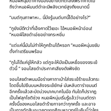
หมอผีหนุ่มตาค้างมองอย่างตกตะลึงเพราะคาดไม่
ถึงว่าหมอผีมนต์ดำจะมีพลังเวทย์สูงถึงขนาดนี้
“มนต์กุมภาพาหะ.. นี่มึงรู้มนต์บทนี้ได้อย่างไร?”
“กูยังมีดีกว่าที่เอ็งคาดไว้เยอะ ไอ้หมอผีหน้าอ่อน!
”หมอผีไสยดำเอ่ยอย่างกระหยิ่ม
“แต่แค่นี้มันไม่ทำให้กูคร้ามได้หรอก ”หมอผีหนุ่มขยับ
ตั้งท่าเตรียมพร้อม
“กูไม่ได้แค่ขู่ให้กลัว แต่กูจะให้มึงเป็นเหยื่อของจระเข้
ตัวนี้ ” จอมไสยดำประกาศเสียงดังฟังชัด
จอมไสยดำพนมมือร่ายคาถาเป่าใส่จระเข้ร้ายแล้วกระ
โดดขึ้นไปยืนบนหลังจระเข้ยักษ์ มันหลับตาร่ายมนต์
อีกครั้งแล้วสะบัดบ่วงนาคบาศในมือ ทันใดก็ปรากฏ
เป็นไฟลุกโชติช่วง หมอผีหนุ่มเริ่มรู้แล้วว่ามนต์ตรา
ครั้งนี้ของหมอไสยดำร้ายกาจกว่าทุกครั้ง และอาจ
เป็นการตัดสินอนาคตของศึกมหาเวทย์ในคืนนี้ว่าใคร