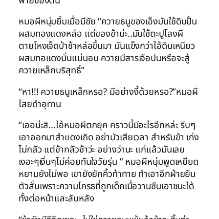
พ่ายของตน
หมอผีหนุ่มยิ้มเมื่อมีชัย “ควายธนูของเอ็งมันใช้ดินปั้น
ผสมทองแดงหล่อ แต่ของข้าน่ะ..มันใช้ตะปูโลงผี
ตายโหงเจ็ดป่าช้าหล่อขึ้นมา มันแข็งกว่าไอ้ดินเหนียว
ผสมทอแดงนั่นแน่นอน ควายมีสารเจือปนหรือจะสู้
ควายเหล็กบริสุทธิ์”
“หา!!! ควายธนูเหล็กหรอ? มีอย่างงี้ด้วยหรอ?”หมอผี
ไสยดำอุทาน
“เออน่ะสิ…ไอ้หมอผีตกยุค คราวนี้มีอะไรอีกหล่ะ รีบๆ
เอาออกมาสำแดงเถิด อย่ามัวเสียเวลา สำหรับข้า เก่ง
ไม่กลัว แต่ข้ากลัวช้าว่ะ อย่างว่านะ แก่แล้วมันเลย
เงอะๆเงิ่นๆไม่ค่อยทันใจวัยรุ่น ” หมอผีหนุ่มพูดเหยียด
หยามยังไม่พอ เขายังยักคิ้วท้าทาย ทำเอาอีกฝ่ายยืน
ตัวสั่นเพราะความโกรธที่ถูกเด็กเมื่อวานซืนเอาชนะได้
ทั้งต่อหน้าและลับหลัง