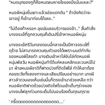
“หมดมุกของกูก็คือหมดลมหายใจของมึงนั่นแหละ?”
หมอผีหนุ่มยิ้มเยาะแล้วเอ่ยแดกดัน “ ถ้ามึงคิดว่าจะ
เอาอยู่ ก็เข้ามาก่อนได้เลย..”
“ไม่ต้องท้าหรอก ลุยมันเลยบริวารของข้า..” สิ้นคำสั่ง
นางจระเข้ที่ถูกควบคุมก็เดินปรี่เข้าหาหมอผีหนุ่ม
นางจระเข้ศรีวันทองตอนนี้กลายเป็นปีศาจจระเข้ที่
ดุร้าย ไม่สามารถควบคุมตัวเองได้เพราะมนต์กำกับ
ของหมอผีไสยดำ นางเดินเข้าหาไล่งับไล่กัดหมอผี
หนุ่มพัลวัน หมอผีหนุ่มทำได้แค่หลบหลีกและวนหนีไป
มา ฝ่ายหมอผีชาติก็ฟาดบ่วงที่ติดไฟใส่ ทำให้เขาต้อง
คอยระวังทั้งสองทางและเสียเปรียบอย่างมาก นางผี
สาวลำดวนเองเห็นเช่นนั้นก็ตรงเข้ามาช่วยเหลือ ทว่า
หมอผีชาติฟาดด้วยบ่วงติดไฟโดนเข้าเต็มๆร่างของ
นางจนไฟลุกท่วมกระเด็นไปนอนร้องดิ้นทุรนทุราย
‘ กรี๊ดดดดดดดดดดดดดดดดด….’