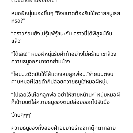
ตัวขนาดฝ่ามือออกมา
หมอผีหนุ่มมองยิ้มๆ “ถึงขนาดต้องรีบใช้ควายธนูเลย
หรอ?”
“คราวก่อนยังไม่รู้แพ้รู้ชนะกัน คราวนี้ได้พิสูจน์กัน
แล้ว”
“ได้เลย!” หมอผีหนุ่มรับคำท้าอย่างไม่คร้าม เขาล้วง
ควายธนูออกมาจากย่ามบ้าง
“โอม…ขวิดมันให้ไส้แตกเลยลูกพ่อ…”ร่ายมนต์จบ
คาบหมอผีไสยดำก็ปล่อยควายธนูใส่หมอผีหนุ่ม
“ไปเลยไอ้เผือกลูกพ่อ อย่าให้ขายหน้านะ” หนุ่มหมอผี
ก็เป่ามนต์ใส่ควายธนูของตนปล่อยออกไปรับมือ
‘ว้าบๆๆๆ’
ควายธนูของทั้งสองฝ่ายขยายร่างจากตุ๊กตากลาย