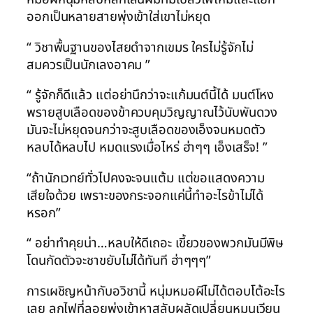
ออกเป็นหลายสายพุ่งเข้าใส่เขาไม่หยุด
“ วิชาพื้นฐานของไสยดำจากเขมร ใครไม่รู้จักไม่
สมควรเป็นนักเลงอาคม ”
“ รู้จักก็ดีแล้ว แต่อย่านึกว่าจะแก้มนต์นี้ได้ มนต์โหง
พรายสูบเลือดของข้าควบคุมวิญญาณไว้นับพันดวง
มันจะไม่หยุดจนกว่าจะสูบเลือดของเอ็งจนหมดตัว
หลบได้หลบไป หมดแรงเมื่อไหร่ ฮ่าๆๆ เอ็งเสร็จ! ”
“ถ้านักเวทย์ทั่วไปคงจะจนแต้ม แต่ขอแสดงความ
เสียใจด้วย เพราะของกระจอกแค่นี้ทำอะไรข้าไม่ได้
หรอก”
“ อย่าทำคุยน่า…หลบให้ดีเถอะ เขี้ยวของพวกมันมีพิษ
โดนกัดตัวจะชาขยับไม่ได้ทันที ฮ่าๆๆๆ”
การเผชิญหน้ากับอวิชานี้ หนุ่มหมอผีไม่ได้ตอบโต้อะไร
เลย ลูกไฟที่ลอยพุ่งเข้าหาสลับผลัดเปลี่ยนหมุนเวียน