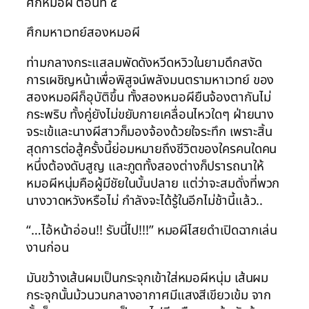
ศึกหมอผี ตอนที่ ๕
ศึกมหาเวทย์สองหมอผี
ท่ามกลางกระแสลมพัดดังหวีดหวิวในยามดึกสงัด
การเผชิญหน้าเพื่อพิสูจน์พลังมนตรามหาเวทย์ ของ
สองหมอผีก็อุบัติขึ้น ทั้งสองหมอผียืนจ้องตากันไม่
กระพริบ ทั้งคู่ยังไม่ขยับกายเคลื่อนไหวใดๆ ฝ่ายนาง
จระเข้และนางผีสาวก็มองจ้องด้วยใจระทึก เพราะสิ้น
สุดการต่อสู้ครั้งนี้ย่อมหมายถึงชีวิตของใครคนใดคน
หนึ่งต้องดับสูญ และภูตทั้งสองต่างก็ปรารถนาให้
หมอผีหนุ่มคือผู้มีชัยในบั้นปลาย แต่ว่าจะสมดั่งที่พวก
นางวาดหวังหรือไม่ กำลังจะได้รู้ในอีกไม่ช้านี้แล้ว..
“…ไอ้หน้าอ่อน!! รับนี่ไป!!!” หมอผีไสยดำเปิดฉากเล่น
งานก่อน
มันขว้างเส้นผมเป็นกระจุกเข้าใส่หมอผีหนุ่ม เส้นผม
กระจุกนั้นม้วนวนกลางอากาศมีแสงสีเขียวเข้ม จาก