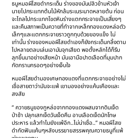
ธนูหมอผีไสยดำกระเด็น ร่างของมันปลิวข้ามหัวเจ้า
นายไปกระแทกต้นไม้หักล้มระเนระนาดหลายต้น ก่อน
จะไถลไปกระแทกโขดหินร่างแตกกระจายเป็นเสี่ยงๆ
และคืนสภาพเป็นควายที่ทำจากเหล็กทองแดงหล่อตัว
เล็กๆและแตกกระจายราวถูกทุบด้วยของแข็ง ไม่
เท่านั้น ร่างของหมอผีไสยดำเองก็ยังกระเด็นกลิ้งตาม
ไปหลายตลบเล่นเอามันจุกเสียด พอตั้งหลักได้ก็รีบ
ลุกขึ้นมาอย่างเสียหน้า มันเอามือปาดเลือดที่มุมปาก
กัดกรามกรอดๆอย่างเจ็บใจ
หมอผีไสยดำมองเศษทองแดงที่แตกกระจายอย่างไม่
เชื่อสายตาว่ามันจะแพ้ เขามองอย่างแค้นเคืองและ
สงสัย
“ ควายธนูของกูหล่อจากทองแดงผสมจากดินเจ็ด
ป่าช้า ปลุกเสกเจ็ดวันเจ็ดคืน อาบเลือดเจ็ดนักโทษ
ประหาร แล้วทำไมยังแพ้อีก..ไม่น่าเชื่อ..” หมอผีไสย
ดำกัดฟันแค้นๆหลังบรรยายสรรพคุณควายธนูที่แพ้