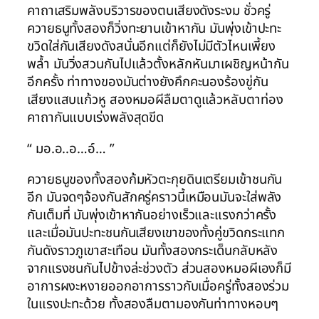
คาถาเสริมพลังบริวารของตนเสียงดังระงม ชั่วครู่
ควายธนูทั้งสองก็วิ่งทะยานเข้าหากัน มันพุ่งเข้าปะทะ
ขวิดใส่กันเสียงดังสนั่นอีกแต่ก็ยังไม่มีตัวไหนเพี้ยง
พล้ำ มันวิ่งสวนกันไปแล้วตั้งหลักหันมาเผชิญหน้ากัน
อีกครั้ง ท่าทางของมันต่างยังคึกคะนองร้องขู่กัน
เสียงแสบแก้วหู สองหมอผีลืมตาดูแล้วหลับตาท่อง
คาถากันแบบเร่งพลังสุดขีด
“ มอ.อ..อ…อ์… ”
ควายธนูของทั้งสองก้มหัวตะกุยดินเตรียมเข้าชนกัน
อีก มันจดๆจ้องกันสักครู่คราวนี้เหมือนมันจะใส่พลัง
กันเต็มที่ มันพุ่งเข้าหากันอย่างเร็วและแรงกว่าครั้ง
และเมื่อมันปะทะชนกันเสียงเขาของทั้งคู่ขวิดกระแทก
กันดังราวภูเขาสะเทือน มันทั้งสองกระเด็นกลับหลัง
จากแรงชนกันไปข้างล่ะช่วงตัว ส่วนสองหมอผีเองก็มี
อาการผงะหงายออกอาการราวกับเมื่อครู่ทั้งสองร่วม
ในแรงปะทะด้วย ทั้งสองลืมตามองกันท่าทางหอบๆ