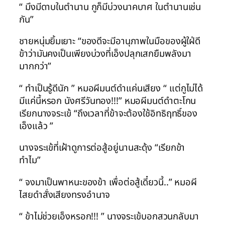
“ มึงมีดาบในตำนาน กูก็มีบ่วงนาคบาศ ในตำนานเช่น
กัน”
ชายหนุ่มยิ้มเยาะ “ของดีจะมีอานุภาพในมือของผู้ใฝ่ดี
ข้าว่ามันคงเป็นเพียงบ่วงที่เอ็งปลุกเสกยืมพลังมา
มากกว่า”
“ ทำเป็นรู้ดีนัก ” หมอผีมนต์ดำแค่นเสียง “ แต่กูไม่ได้
มีแค่นี้หรอก นังศรีวันทอง!!!” หมอผีมนต์ดำตะโกน
เรียกนางจระเข้ “ถึงเวลาที่ข้าจะต้องใช้อิทธิฤทธิ์ของ
เอ็งแล้ว ”
นางจระเข้ที่เฝ้าดูการต่อสู้อยู่นานสะดุ้ง “เรียกข้า
ทำไม”
“ จงมาเป็นพาหนะของข้า เพื่อต่อสู้เดี๋ยวนี้..” หมอผี
ไสยดำสั่งเสียงทรงอำนาจ
“ ข้าไม่ช่วยเอ็งหรอก!!! ” นางจระเข้บอกสวนกลับมา