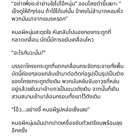
“อย่าเพิ่งชะล่าย่ามใจไปไอ้หนุ่ม” จอมไสยดำยิ้มเยาะ “
เอ็งดูให้ดีๆก่อน ถ้าใช้ได้แค่นั้น ข้าคงไม่ลำบากหอบหิ้ว
พวกมันมาจากเขมรหรอก”
หมอผีหนุ่มสะดุดใจ หันกลับไปมองกองกระดูกที่
กลาดเกลื่อน บัดนี้มีการขยับเคลื่อนไหว
“อะไรกันวะนั่น?”
บรรดาโครงกระดูกที่แตกเกลื่อนกระจัดกระจายทั่งพื้น
บัดนี้ค่อยๆลอยกลับเข้ามาต่อติดก่อรูปเป็นรุปเป็นร่าง
ของโครงกระดูกดังเดิม พวกมันหยิบจับอาวุธที่หล่น
อยู่แล้วขยับมาเข้าแถวเป็นแนวดังเดิม จากนั้นก็เดิน
สวนสนามเข้ามาล้อมกรอบทั้งเขาไว้ดังเดิม
“โอ๊ว…อย่างงี้ หมอผีรูปหล่อเซ็งเลย”
หมอผีหนุ่มเม้มปากปาดเหงื่อขยับตัวเตรียมพร้อมลุย
อีกครั้ง