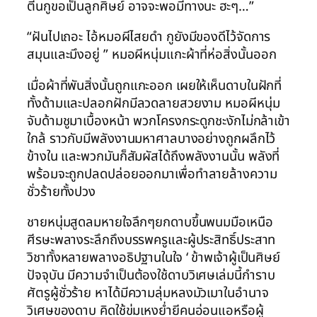
ตีนกูขอเป็นลูกศิษย์ อาจจะพอมีทางนะ ฮะๆ…”
“ฝันไปเถอะ ไอ้หมอผีไสยดำ กูยังมีของดีไว้จัดการ
สมุนและมึงอยู่ ” หมอผีหนุ่มแกะผ้าที่ห่อสิ่งนั้นออก
เมื่อผ้าที่พันสิ่งนั้นถูกแกะออก เผยให้เห็นดาบในฝักที่
ทั้งด้ามและปลอกฝักมีลวดลายสวยงาม หมอผีหนุ่ม
จับด้ามชูมาเบื้องหน้า พวกโครงกระดูกชะงักไม่กล้าเข้า
ใกล้ ราวกับมีพลังงานมหาศาลบางอย่างถูกผลึกไว้
ข้างใน และพวกมันก็สัมผัสได้ถึงพลังงานนั้น พลังที่
พร้อมจะถูกปลดปล่อยออกมาเพื่อทำลายล้างความ
ชั่วร้ายทั้งปวง
ชายหนุ่มสูดลมหายใจลึกๆยกดาบขึ้นพนมมือเหนือ
ศีรษะพลางระลึกถึงบรรพครูและผู้ประสิทธิ์ประสาท
วิชาทั้งหลายพลางอธิปฐานในใจ ‘ ข้าพเจ้าผู้เป็นศิษย์
ปัจจุบัน มีความจำเป็นต้องใช้ดาบวิเศษเล่มนี้กำราบ
ศัตรูผู้ชั่วร้าย หาได้มีความลุ่มหลงมัวเมาในอำนาจ
วิเศษของดาบ คิดใช้ข่มเหงย่ำยีคนอ่อนแอหรือผู้