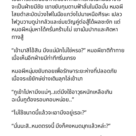
จะเป็นฝ่ายมีชัย เขาขยับกุมดาบฟ้าลั่นในมือมั่น หมอผี
ไสยดำสะบัดบ่วงไฟในมือแกว่งไปมาเหนือศีรษะ เปลว
ไฟวูบวาบดูน่ากลัวและข่มขวัญคู่ต่อสู้ได้ผลชะงัก แต่
หมอผีหนุ่มหาได้ครั่นคร้ามไม่ เขาเม้มปากและคิดหา
ทางสู้
“เข้ามาสิไอ้สิน มึงแน่นักไม่ใช่หรอ?” หมอผีชาติท้าทาย
เมื่อเห็นอีกฝ่ายมีท่าทีกริ่นเกรง
หมอผีหนุ่มขยับถอยเพื่อรักษาระยะห่างที่ปลอดภัย
เมื่อจระเข้ยักษ์ย่างเดินลุกไล่เข้ามา
“กูเข้าไปหามึงแน่ๆ..แต่มึงใช้อาวุธหนักเหลือเกิน
ฉะนั้นกูต้องรอบคอบหน่อย..”
“ไม่ใช้ขนาดนี้แล้วจะเอามึงอยู่เรอะ?”
“นั่นนะสิ..หมดตรงนี้ มึงก็คงหมดมุกแล้วหล่ะ?”