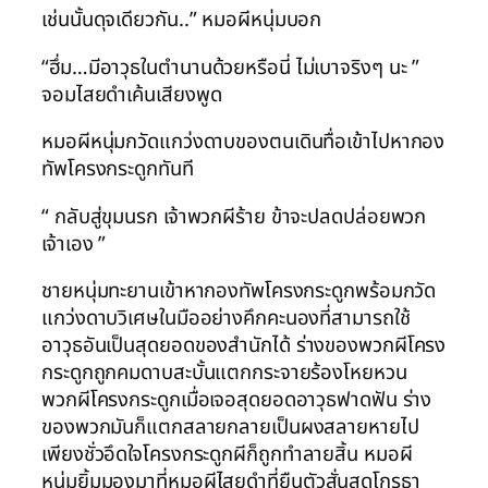
เช่นนั้นดุจเดียวกัน..” หมอผีหนุ่มบอก
“ฮึ่ม…มีอาวุธในตำนานด้วยหรือนี่ ไม่เบาจริงๆ นะ ”
จอมไสยดำเค้นเสียงพูด
หมอผีหนุ่มกวัดแกว่งดาบของตนเดินทื่อเข้าไปหากอง
ทัพโครงกระดูกทันที
“ กลับสู่ขุมนรก เจ้าพวกผีร้าย ข้าจะปลดปล่อยพวก
เจ้าเอง ”
ชายหนุ่มทะยานเข้าหากองทัพโครงกระดูกพร้อมกวัด
แกว่งดาบวิเศษในมืออย่างคึกคะนองที่สามารถใช้
อาวุธอันเป็นสุดยอดของสำนักได้ ร่างของพวกผีโครง
กระดูกถูกคมดาบสะบั้นแตกกระจายร้องโหยหวน
พวกผีโครงกระดูกเมื่อเจอสุดยอดอาวุธฟาดฟัน ร่าง
ของพวกมันก็แตกสลายกลายเป็นผงสลายหายไป
เพียงชั่วอึดใจโครงกระดูกผีก็ถูกทำลายสิ้น หมอผี
หนุ่มยิ้มมองมาที่หมอผีไสยดำที่ยืนตัวสั่นสุดโกรธา