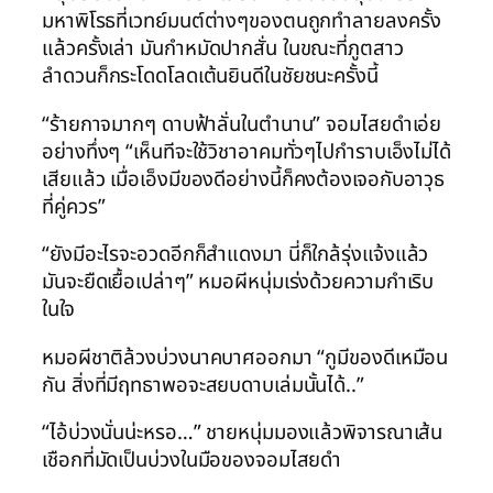
มหาพิโรธที่เวทย์มนต์ต่างๆของตนถูกทำลายลงครั้ง
แล้วครั้งเล่า มันกำหมัดปากสั่น ในขณะที่ภูตสาว
ลำดวนก็กระโดดโลดเต้นยินดีในชัยชนะครั้งนี้
“ร้ายกาจมากๆ ดาบฟ้าลั่นในตำนาน” จอมไสยดำเอ่ย
อย่างทึ่งๆ “เห็นทีจะใช้วิชาอาคมทั่วๆไปกำราบเอ็งไม่ได้
เสียแล้ว เมื่อเอ็งมีของดีอย่างนี้ก็คงต้องเจอกับอาวุธ
ที่คู่ควร”
“ยังมีอะไรจะอวดอีกก็สำแดงมา นี่ก็ใกล้รุ่งแจ้งแล้ว
มันจะยืดเยื้อเปล่าๆ” หมอผีหนุ่มเร่งด้วยความกำเริบ
ในใจ
หมอผีชาติล้วงบ่วงนาคบาศออกมา “กูมีของดีเหมือน
กัน สิ่งที่มีฤทธาพอจะสยบดาบเล่มนั้นได้..”
“ไอ้บ่วงนั่นน่ะหรอ…” ชายหนุ่มมองแล้วพิจารณาเส้น
เชือกที่มัดเป็นบ่วงในมือของจอมไสยดำ