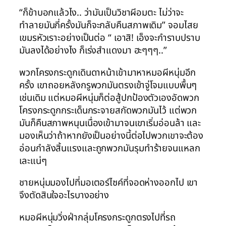
“ก็ข้าบอกแล้วไง.. ว่ามันเป็นวิชาผีอมตะ ไม่ว่าจะ
ทำลายมันกี่ครั้งมันก็จะกลับคืนสภาพเดิม” จอมไสย
เขมรหัวเราะอย่างเป็นต่อ “ เอาสิ! เอ็งจะกำราบปราบ
มันลงได้อย่างไง ก็เร่งสำแดงมา ฮะๆๆๆ..”
พวกโครงกระดูกเดินดาหน้าเข้ามาหาหมอผีหนุ่มอีก
ครั้ง เขาถอยหลังกรูพวกมันตรงเข้าจู่โจมแบบพื้นๆ
เช่นเดิม แต่หมอผีหนุ่มก็ต่อสู้ปกป้องตัวเองอัดพวก
โครงกระดูกกระเด็นกระจายสกัดพวกมันไว้ แต่พวก
มันก็คืนสภาพหนุนเนื่องเข้ามาจนเขาเริ่มอ่อนล้า และ
มองเห็นว่าถ้าหากยังเป็นอย่างนี้ต่อไปพวกเขาจะต้อง
อ่อนกำลังสิ้นแรงและถูกพวกมันรุมทำร้ายจนแหลก
เละแน่ๆ
ชายหนุ่มมองไปที่มอเตอร์ไซค์ที่จอดห่างออกไป เขา
จึงตัดสินใจอะไรบางอย่าง
หมอผีหนุ่มวิ่งฝ่ากลุ่มโครงกระดูกตรงไปที่รถ