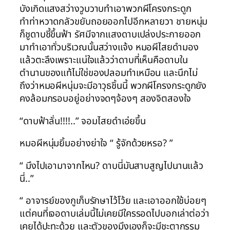
บังเกิดแสงสว่างวูบวาบทำเอาพวกผีโครงกระดูก
ทำท่าหวาดกลัวขยับถอยออกไปอีกหลายวา ชายหนุ่ม
ก็ชูดาบชี้ขึ้นฟ้า รัศมีจากแสงดาบเปล่งประกายออก
มาทำเอาทั่วบริเวณนั้นสว่างแจ้ง หมอผีไสยดำมอง
แล้วตะลึงเพราะแน่ใจแล้วว่าดาบที่เห็นคือดาบใน
ตำนานของแท้ไม่ใช่ของปลอมทำเหมือน และนึกไม่
ถึงว่าหมอผีหนุ่มจะมีอาวุธชิ้นนี้ พวกผีโครงกระดูกยัง
คงล้อมกรอบอยู่อย่างจดๆจ้องๆ สองจิตสองใจ
“ดาบฟ้าลั่น!!!!..” จอมไสยดำเอ่ยขึ้น
หมอผีหนุ่มยิ้มอย่างย่าใจ “ รู้จักด้วยหรอ? ”
“ มึงไปเอามาจากไหน? ดาบนี่มันสาบสูญไปนานแล้ว
นี่..”
“ อาจารย์ของกูเก็บรักษาไว้โว้ย และเอาออกใช้บ่อยๆ
แต่คนที่เจอดาบเล่มนี้ไม่เคยมีใครรอดไปบอกเล่าต่อว่า
เคยได้ปะทะด้วย และตัวของมึงเองก็จะมีชะตากรรม