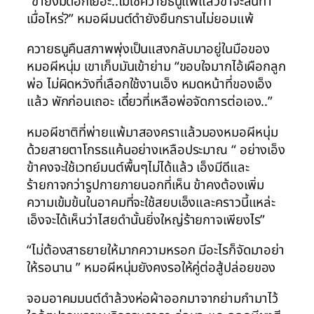
“ข้ายังมีดีอีกเยอะ..ไม่ใช่ควายธนูแพ้แล้วข้าจะสิ้นท่า
เมื่อไหร่?” หมอผีมนต์ดำยังยืนกรานไม่ยอมแพ้
ควายธนูคืนสภาพพุ่งเป็นแสงกลับมาอยู่ในมือของ
หมอผีหนุ่ม เขาเก็บมันเข้าย่าม “ขอบใจมากไอ้เผือกลูก
พ่อ ไม่ผิดหวังที่เลือกใช้งานเอ็ง หมดหน้าที่ของเอ็ง
แล้ว พักก่อนเถอะ เดี๋ยวที่เหลือพ่อจัดการต่อเอง..”
หมอผีชาติที่พ่ายแพ้มาสองคราแล้วมองหมอผีหนุ่ม
ด้วยสายตาโกรธแค้นอย่างเหลือประมาณ “ อย่างเอ็ง
ข้าคงจะใช้เวทย์มนต์พื้นๆไม่ได้แล้ว เอ็งมีดีและ
ร้ายกาจกว่ารูปกายภายนอกที่เห็น ข้าคงต้องเพิ่ม
ความเข้มข้นในอาคมที่จะใช้สยบเอ็งและคราวนี้แหล่ะ
เอ็งจะได้เห็นว่าไสยดำนั้นยิ่งใหญ่ร้ายกาจเพียงไร”
“ไม่ต้องสาธยายให้มากความหรอก มีอะไรก็จัดมาอย่า
ให้รอนาน ” หมอผีหนุ่มยังคงรอให้คู่ต่อสู้ปล่อยของ
จอมอาคมมนต์ดำล้วงห่อผ้าออกมาจากย่ามกำมาไว้