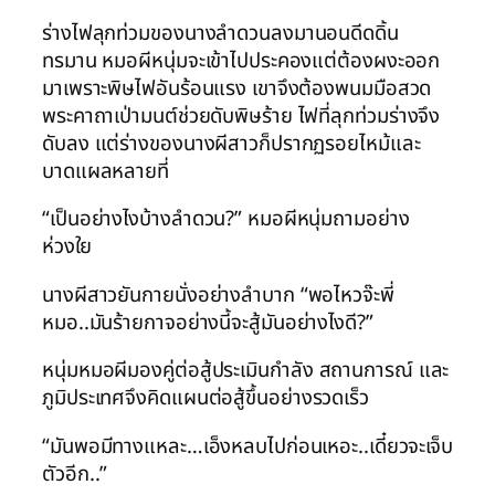
ร่างไฟลุกท่วมของนางลำดวนลงมานอนดีดดิ้น
ทรมาน หมอผีหนุ่มจะเข้าไปประคองแต่ต้องผงะออก
มาเพราะพิษไฟอันร้อนแรง เขาจึงต้องพนมมือสวด
พระคาถาเป่ามนต์ช่วยดับพิษร้าย ไฟที่ลุกท่วมร่างจึง
ดับลง แต่ร่างของนางผีสาวก็ปรากฏรอยไหม้และ
บาดแผลหลายที่
“เป็นอย่างไงบ้างลำดวน?” หมอผีหนุ่มถามอย่าง
ห่วงใย
นางผีสาวยันกายนั่งอย่างลำบาก “พอไหวจ๊ะพี่
หมอ..มันร้ายกาจอย่างนี้จะสู้มันอย่างไงดี?”
หนุ่มหมอผีมองคู่ต่อสู้ประเมินกำลัง สถานการณ์ และ
ภูมิประเทศจึงคิดแผนต่อสู้ขึ้นอย่างรวดเร็ว
“มันพอมีทางแหละ…เอ็งหลบไปก่อนเหอะ..เดี๋ยวจะเจ็บ
ตัวอีก..”