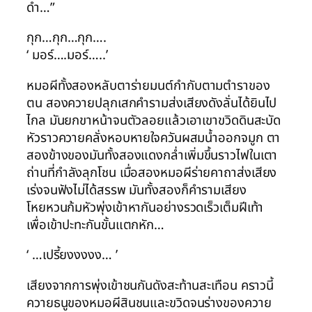
ดำ…”
กุก…กุก…กุก….
‘ มอร์….มอร์…..’
หมอผีทั้งสองหลับตาร่ายมนต์กำกับตามตำราของ
ตน สองควายปลุกเสกคำรามส่งเสียงดังลั่นได้ยินไป
ไกล มันยกขาหน้าจนตัวลอยแล้วเอาเขาขวิดดินสะบัด
หัวราวควายคลั่งหอบหายใจควันผสมน้ำออกจมูก ตา
สองข้างของมันทั้งสองแดงกล่ำเพิ่มขึ้นราวไฟในเตา
ถ่านที่กำลังลุกโชน เมื่อสองหมอผีร่ายคาถาส่งเสียง
เร่งจนฟังไม่ได้สรรพ มันทั้งสองก็คำรามเสียง
โหยหวนก้มหัวพุ่งเข้าหากันอย่างรวดเร็วเต็มฝีเท้า
เพื่อเข้าปะทะกันขั้นแตกหัก…
‘ …เปรี้ยงงงงง… ’
เสียงจากการพุ่งเข้าชนกันดังสะท้านสะเทือน คราวนี้
ควายธนูของหมอผีสินชนและขวิดจนร่างของควาย