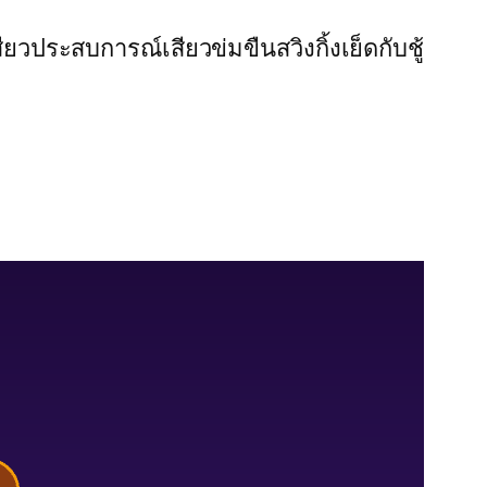
สียว
ประสบการณ์เสียว
ข่มขืน
สวิงกิ้ง
เย็ดกับชู้