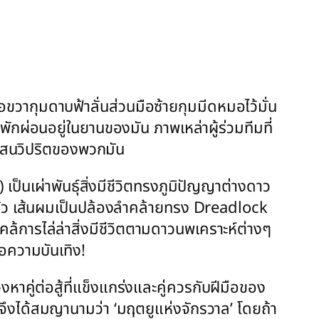
วากุมดาบฟ้าลั่นส่วนมือซ้ายกุมมีดหมอไว้มั่น
กผ่อนอยู่ในยานของมัน ภาพเหล่าผู้ร่วมทีมที่
นแสนวิปริตของพวกมัน
 เป็นเผ่าพันธุ์สิ่งมีชีวิตทรงภูมิปัญญาต่างดาว
่ากลัว เส้นผมเป็นปล้องลำคล้ายทรง Dreadlock
ล้การไล่ล่าสิ่งมีชีวิตตามดาวนพเคราะห์ต่างๆ
่อความบันเทิง!
คู่ต่อสู้ที่แข็งแกร่งและคู่ควรกับฝีมือของ
ันจึงได้สมญานามว่า ‘มฤตยูแห่งจักรวาล’ โดยถ้า