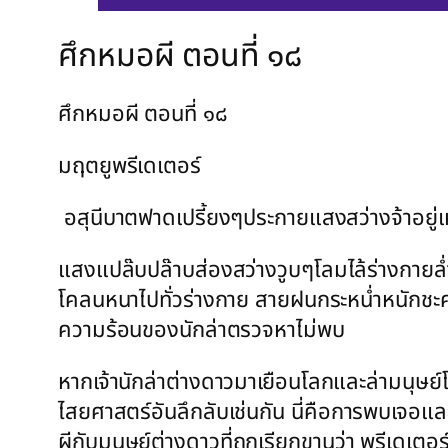
ศึกหมอผี ตอนที่ ๑๘
ศึกหมอผี ตอนที่ ๑๘
มฤตยูพรีเดเตอร์
อสุนีบาตฟาดเปรี้ยงๆประกายแสงสว่างจ้าอยู่
แสงแปล๊บปล๊าบส่องสว่างวูบๆโลมไล้ร่างกายล่ำ
โคลนหนาไปทั่วร่างกาย สายฝนกระหน่ำหนักชะ
ความร้อนของนักล่าตรวจหาไม่พบ
หากเจ้านักล่าต่างดาวมาเยือนโลกและล่ามนุษย์
ไสยศาสตร์อันลึกลับเช่นกัน นี่คือการพบเจอแ
ผีกับมนุษย์ต่างดาวที่ถูกเรียกขานว่า พรีเดเตอ