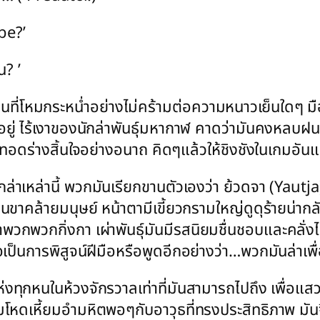
be?’
น? ’
ที่โหมกระหน่ำอย่างไม่คร้ามต่อความหนาวเย็นใดๆ มือข
่ ไร้เงาของนักล่าพันธุ์มหากาฬ คาดว่ามันคงหลบฝนพั
ี่ทอดร่างสิ้นใจอย่างอนาถ คิดๆแล้วให้ชิงชังในเกมอั
กล่าเหล่านี้ พวกมันเรียกขานตัวเองว่า ย้วดจา (Yautja)
งแขนขาคล้ายมนุษย์ หน้าตามีเขี้ยวกรามใหญ่ดูดุร้ายน
วกพวกกิ่งกา เผ่าพันธุ์มันมีรสนิยมชื่นชอบและคลั่งไค
่อเป็นการพิสูจน์ฝีมือหรือพูดอีกอย่างว่า…พวกมันล่าเพื
ุกหนในห้วงจักรวาลเท่าที่มันสามารถไปถึง เพื่อแสวงหา
ความโหดเหี้ยมอำมหิตพอๆกับอาวุธที่ทรงประสิทธิภาพ ม