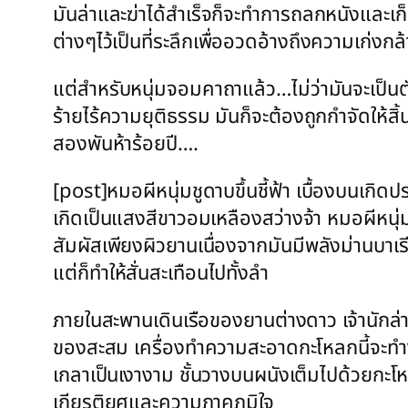
มันล่าและฆ่าได้สำเร็จก็จะทำการถลกหนังและเก
ต่างๆไว้เป็นที่ระลึกเพื่ออวดอ้างถึงความเก่งกล
แต่สำหรับหนุ่มจอมคาถาแล้ว…ไม่ว่ามันจะเป็นต
ร้ายไร้ความยุติธรรม มันก็จะต้องถูกกำจัดให้สิ้น
สองพันห้าร้อยปี….
[post]หมอผีหนุ่มชูดาบขึ้นชี้ฟ้า เบื้องบนเ
เกิดเป็นแสงสีขาวอมเหลืองสว่างจ้า หมอผีหนุ่
สัมผัสเพียงผิวยานเนื่องจากมันมีพลังม่านบาเ
แต่ก็ทำให้สั่นสะเทือนไปทั้งลำ
ภายในสะพานเดินเรือของยานต่างดาว เจ้านักล่าอว
ของสะสม เครื่องทำความสะอาดกะโหลกนี้จะทำงา
เกลาเป็นเงางาม ชั้นวางบนผนังเต็มไปด้วยกะโ
เกียรติยศและความภาคภูมิใจ