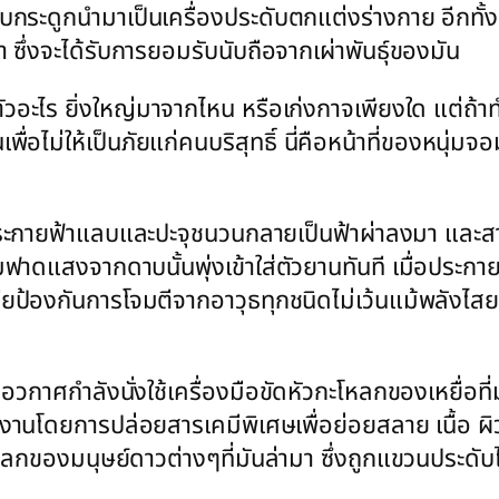
็บกระดูกนำมาเป็นเครื่องประดับตกแต่งร่างกาย อีกทั้
้า ซึ่งจะได้รับการยอมรับนับถือจากเผ่าพันธุ์ของมัน
ัวอะไร ยิ่งใหญ่มาจากไหน หรือเก่งกาจเพียงใด แต่ถ้
เพื่อไม่ให้เป็นภัยแก่คนบริสุทธิ์ นี่คือหน้าที่ของหนุ่
กิดประกายฟ้าแลบและปะจุชนวนกลายเป็นฟ้าผ่าลงมา และ
มฟาดแสงจากดาบนั้นพุ่งเข้าใส่ตัวยานทันที เมื่อประก
รียป้องกันการโจมตีจากอาวุธทุกชนิดไม่เว้นแม้พลังไส
กาศกำลังนั่งใช้เครื่องมือขัดหัวกะโหลกของเหยื่อที่มั
นโดยการปล่อยสารเคมีพิเศษเพื่อย่อยสลาย เนื้อ ผิวห
หลกของมนุษย์ดาวต่างๆที่มันล่ามา ซึ่งถูกแขวนประดั