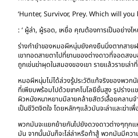
‘Hunter, Survivor, Prey. Which will you 
: ‘ ผู้ล่า, ผู้รอด, เหยื่อ คุณต้องการเป็นอย่างไห
ร่างกำยำของหมอผีหนุ่มยังคงยืนนิ่งตากสายฝน
เขาทอดสายตาไปที่ยานของต่างดาวที่จอดสงบอยู
ถูกเข่นฆ่าผุดในสมองของเขา รายแล้วรายเล่าท
หมอผีหนุ่มไม่ได้ล่วงรู้ประวัติแท้จริงของพวกนั
ที่เพียบพร้อมไปด้วยเทคโนโลยีชั้นสูง รูปร่า
ผิวหนังหนาหยาบมีลายคล้ายสัตว์เลื้อยคลานจำพ
เป็นชีวิตจิตใจ โดยหลักๆแล้วมันจะล่าและฆ่าเพื
พวกมันจะแยกย้ายกันไปยังดวงดาวต่างๆทุกแห่งท
มัน จากนั้นมันก็จะไล่ล่าหรือท้าสู้ พวกมันมี