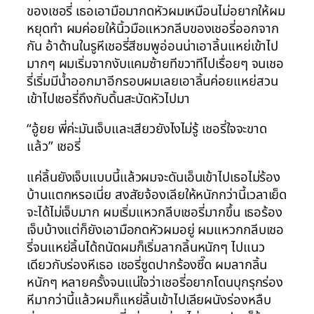
ของเชอรี่ เธอเอามือมากดหัวผมเหมือนไม่อยากให้ผม
หยุดทำ ผมค่อยให้นิ้วมือแหวกลีบของเชอรี่ออกจาก
กัน อ้าด้านในรูหีเชอรี่สีชมพูอ่อนน่าเอาลิ้นแหย่เข้าไป
มากๆ ผมเริ่มจากงับแคมซ้ายทีขวาทีไปเรื่อยๆ จนเชอ
รี่เริ่มมีน้ำออกมาอีกรอบผมเลยเอาลิ้นค่อยแหย่สวน
เข้าไปเชอรี่ถึงกับดิ้นสะบัดหัวไปมา
“อู้ยย พี่ค่ะมันเจ็บและเสียวยังไงไม่รู้ เชอรี่ใจจะขาด
แล้ว” เชอรี่
แค่ลิ้นยังเจ็บแบบนี้แล้วผมจะดันเอ็นเข้าไปเธอไม่ร้อง
บ้านแตกหรอเนี่ย สงสัยจ้องเลียให้หนักกว่านี้เวลาเย็ด
จะได้ไม่เจ็บมาก ผมเริ่มแหวกลีบเชอรี่มากขึ้น เธอร้อง
เจ็บบ้างแต่ก็ยังเอามือกดหัวผมอยู่ ผมแหวกกลีบเชอ
รี่จนแหย่ลิ้นได้ถนัดผมก็เริ่มลากลิ้นหนักๆ ไปแนว
เดียวกับร่องหีเธอ เชอรี่ซูดปากร้องซี๊ด ผมลากลิ้น
หนักๆ หลายครั้งจนแน่ใจว่าเชอรี่อยากโดนบุกรุกร่อง
หีมากว่านี้แล้วผมก็แหย่ลิ้นเข้าไปเลียผนังร่องหลืบ