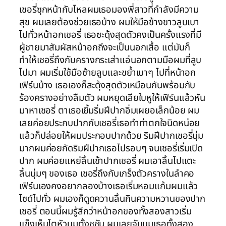
เชอรี่ซุกหน้ากับไหลผมเธอมองพี่สาวที่กำลังมีความ
สุข ผมเลยต้องช่วยเธอบ้าง ผมให้มือข้างขาวลูบเบา
ไปทั่วหน้าอกเชอรี่ เธอซะดุ้งสุดตัวคงเป็นครั้งแรงที่มี
ผู้ชายมาสัมผัสหน้าอกถึงจะเป็นนอกเสื้อ แต่มันก็
ทำให้เชอรี่ถึงกับครางกระเส่าแอ่นอกตามมือผมที่ลูบ
ไปมา ผมเริ่มใช้มือซ้ายลูบและขย้ำเบาๆ ไปที่หน้าอก
เฟิร์นบ้าง เธอเองก็สะดุ้งสุดตัวเหมือนกันพร้อมกับ
ร้องครางอย่างลืมตัว ผมหยุดเลียใบหูให้เฟิร์นแล้วหัน
มาหาเชอรี่ ตาเธอเยิ้มริ่มฝีปากอิ่มเผยอเล็กน้อย ผม
เลยค่อยประกบปากกับเชอรี่เธอทำท่าตกใจนิดหน่อย
แล้วก็ปล่อยให้ผมประกอบปากด้วย ริมฝีปากเชอรี่นุ่ม
มากผมค่อยกัดริมฝีปากเธอไปรอบๆ จนเชอรี่เริ่มเปิด
ปาก ผมค่อยแหย่ลิ้นเข้าปากเชอรี่ ผมเอาลิ้นไปแตะ
ลิ้นนุ่มๆ ของเธอ เชอรี่ถึงกับเกร็งตัวครางในลำคอ
เฟิร์นเองคงอยากลองบ้างเธอเริ่มหอมแก้มผมแล้ว
ไซด์ไปทั่ว ผมเองก็ดูดควานลิ้นกินความหวานของปาก
เชอรี่ ตอนนี้ผมรู้สึกว่าหน้าอกของทั้งสองสาวเริ่ม
แข็งเห็นไตหัวนมตั้งชูชัน ผมเลยจับนมเธอทั้งสอง