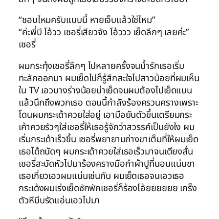
“ชอบไหมครับแบบนี้ หายเจ็บแล้วใช่ไหม”
“ค่ะพี่บี โอ้วว เชอรี่เสียวจัง โอ้ววว เย็ดลึกๆ เลยค่ะ”
เชอรี่
ผมกระทุ้งเชอรี่ลึกๆ ไปหลายครั้งจนน้ำรักเธอเริ่ม
ทะลักออกมา ผมเย็ดไปก็รู้สึกสะใจไปสาวน้อยที่ผมเห็น
ใน TV เอวบางร่างน้อยน่าเย็ดจนผมต้องไปเย็ดแนน
แล้วนึกถึงพวกเธอ ตอนนี้กำลังร้องครวนครางเพราะ
โดนผมกระเด้าควยใส่อยู่ เอามือยันตัวขึ้นเตรียมกระ
เค้าควยรัวๆใส่เชอรี่ให้เธอรู้จักว่าสวรรค์เป็นยังไง ผม
เริ่มกระเด้าเร็วขึ้น เชอรี่พยายามถ่างขาเต็มที่ให้ผมเย็ด
เธอได้ถนัดๆ ผมกระเด้าควยใส่เธอเร็วมาจนเตียงสั่น
เชอรี่สะบัดหัวไปมาร้องครางมือกำผ้าปูที่นอนแน่นขา
เธอเกี่ยวเอวผมแน่นเช่นกัน ผมเย็ดเธอจนเอวเธอ
กระเด้งผมเร่งเย็ดซักพักเชอรี่ก็ร้องโอ้ยยยยยย เกร็ง
ตัวหีบีบรัดแอ่นเอวไปมา