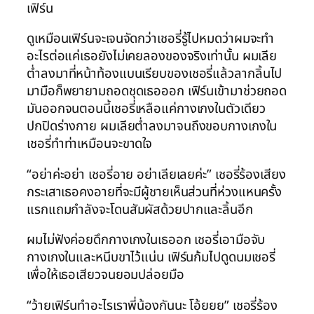
เฟิร์น
ดูเหมือนเฟิร์นจะเจนจัดกว่าเชอรี่รู้ไปหมดว่าผมจะทำ
อะไรต่อแค่เธอยังไม่เคยลองของจริงเท่านั้น ผมเลีย
ต่ำลงมาที่หน้าท้องแบนเรียบของเชอรี่แล้วลากลิ้นไป
มามือก็พยายามถอดชุดเธอออก เฟิร์นเข้ามาช่วยถอด
มันออกจนตอนนี้เชอรี่เหลือแค่กางเกงในตัวเดียว
ปกปิดร่างกาย ผมเลียต่ำลงมาจนถึงขอบกางเกงใน
เชอรี่ทำท่าเหมือนจะขาดใจ
“อย่าค่ะอย่า เชอรี่อาย อย่าเลียเลยค่ะ” เชอรี่ร้องเสียง
กระเสาเธอคงอายที่จะมีผู้ชายเห็นส่วนที่ห่วงแหนครั้ง
แรกแถมกำลังจะโดนสัมผัสด้วยปากและลิ้นอีก
ผมไม่ฟังค่อยดึกกางเกงในเธออก เชอรี่เอามือจับ
กางเกงในและหนีบขาไว้แน่น เฟิร์นก้มไปดูดนมเชอรี่
เพื่อให้เธอเสียวจนยอมปล่อยมือ
“ว้ายเฟิร์นทำอะไรเราพี่น้องกันนะ โอ้ยยย” เชอรี่ร้อง