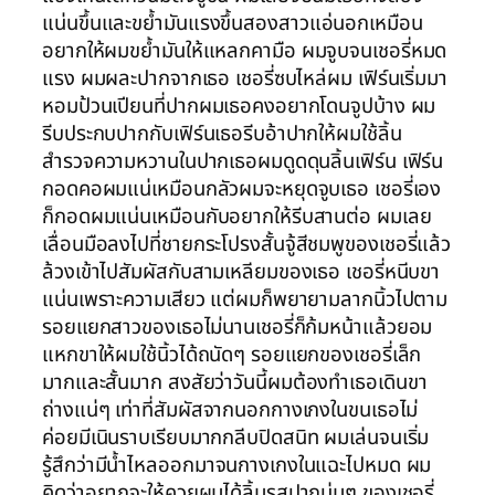
แน่นขึ้นและขย้ำมันแรงขึ้นสองสาวแอ่นอกเหมือน
อยากให้ผมขย้ำมันให้แหลกคามือ ผมจูบจนเชอรี่หมด
แรง ผมผละปากจากเธอ เชอรี่ซบไหล่ผม เฟิร์นเริ่มมา
หอมป้วนเปียนที่ปากผมเธอคงอยากโดนจูปบ้าง ผม
รีบประกบปากกับเฟิร์นเธอรีบอ้าปากให้ผมใช้ลิ้น
สำรวจความหวานในปากเธอผมดูดดุนลิ้นเฟิร์น เฟิร์น
กอดคอผมแน่เหมือนกลัวผมจะหยุดจูบเธอ เชอรี่เอง
ก็กอดผมแน่นเหมือนกับอยากให้รีบสานต่อ ผมเลย
เลื่อนมือลงไปที่ชายกระโปรงสั้นจู้สีชมพูของเชอรี่แล้ว
ล้วงเข้าไปสัมผัสกับสามเหลียมของเธอ เชอรี่หนีบขา
แน่นเพราะความเสียว แต่ผมก็พยายามลากนิ้วไปตาม
รอยแยกสาวของเธอไม่นานเชอรี่ก็ก้มหน้าแล้วยอม
แหกขาให้ผมใช้นิ้วได้ถนัดๆ รอยแยกของเชอรี่เล็ก
มากและสั้นมาก สงสัยว่าวันนี้ผมต้องทำเธอเดินขา
ถ่างแน่ๆ เท่าที่สัมผัสจากนอกกางเกงในขนเธอไม่
ค่อยมีเนินราบเรียบมากกลีบปิดสนิท ผมเล่นจนเริ่ม
รู้สึกว่ามีน้ำไหลออกมาจนกางเกงในแฉะไปหมด ผม
คิดว่าอยากจะให้ควยผมได้ลิ้มรสปากนุ่มๆ ของเชอรี่