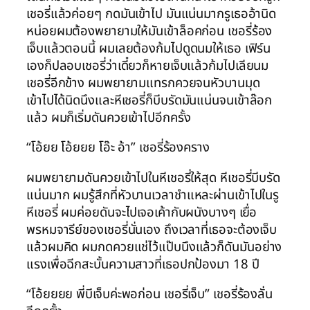
เชอรี่แล้วค่อยๆ กดมันเข้าไป มันแน่นมากรูเธออ้านิด
หน่อยผมต้องพยายามให้มันเข้าล็อคก่อน เชอรี่ร้อง
เจ็บแล้วตอนนี้ ผมเลยต้องก้มไปดูดนมให้เธอ เฟิร์น
เองก็ปลอบเชอรี่ว่าเดี๋ยวก็หายเจ็บแล้วก้มไปเลียนม
เชอรี่อีกข้าง ผมพยายามแทรกควยจนหัวบานมุด
เข้าไปได้นิดนึงและหีเชอรี่ก็บีบรัดมันแน่นจนเข้าล๊อก
แล้ว ผมก็เริ่มดันควยเข้าไปอีกครั้ง
“โอ้ยย โอ้ยยย โอ๊ะ อ้า” เชอรี่ร้องคราง
ผมพยายามดันควยเข้าไปในหีเชอรี่ให้สุด หีเชอรี่บีบรัด
แน่นมาก ผมรู้สึกที่หัวบานเวลาชำแหละผ่านเข้าไปในรู
หีเชอรี่ ผมค่อยดันจะไปเจอเค้ากับผนังบางๆ เยื่อ
พรหมจารีย์ของเชอรี่นั่นเอง ถึงเวลาที่เธอจะต้องเจ็บ
แล้วผมคิด ผมกดควยแช่ไว้แป๊บนึงแล้วก็ดันมันอย่าง
แรงเพื่อฉีกสะบั้นความสาวที่เธอปกป้องมา 18 ปี
“โอ้ยยยย พี่บีเจ็บค่ะพอก่อน เชอรี่เจ็บ” เชอรี่ร้องลั่น