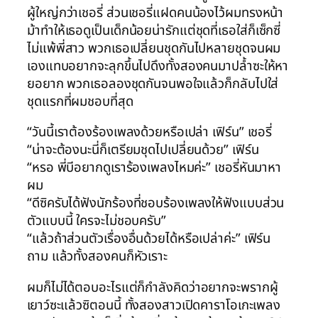
ผู้ใหญ่กว่าเชอรี่ ส่วนเชอรี่แฝดคนน้องไว้ผมทรงหน้า
ม้าทำให้เธอดูเป็นเด็กน้อยน่ารักแต่ชุดที่เธอใส่ก็เซ็กซี่
ไม่แพ้พี่สาว พวกเธอเปลี่ยนชุดกันไปหลายชุดจนผม
เองแทบอยากจะลุกขึ้นไปดึงทั้งสองคนมาปล้ำซะให้หา
ยอยาก พวกเธอลองชุดกันจนพอใจแล้วก็กลับไปใส่
ชุดแรกที่ผมชอบที่สุด
“วันนี้เราต้องร้องเพลงด้วยหรือเปล่า เฟิร์น” เชอรี่
“น่าจะต้องนะนี่ก็เตรียมชุดไปเปลี่ยนด้วย” เฟิร์น
“หรอ พี่บีอยากดูเราร้องเพลงไหมค่ะ” เชอรี่หันมาหา
ผม
“ดีซิครับได้ฟังนักร้องที่ชอบร้องเพลงให้ฟังแบบส่วน
ตัวแบบนี้ ใครจะไม่ชอบครับ”
“แล้วถ้าส่วนตัวเรื่องอื่นด้วยได้หรือเปล่าค่ะ” เฟิร์น
ถาม แล้วทั้งสองคนก็หัวเราะ
ผมก็ไม่ได้ตอบอะไรแต่ก็กำลังคิดว่าอยากจะพรากผู้
เยาว์ซะแล้วซิตอนนี้ ทั้งสองสาวเปิดคาราโอเกะเพลง