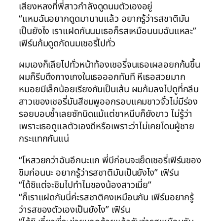
เสียงหลงที่พี่สาวกำลังดูดนมตัวเองอยู่
“แหมฉันอยากดูดมานานแล้ว อยากรู้ว่ารสชาติมัน
เป็นยังไง เราแฝดกันนมเธอก็รสเหมือนนมฉันแหละ”
เฟิร์นก้มดูดกัดนมเชอรี่ไปทั่ว
ผมเองก็เลียไปทั่วหน้าท้องเชอรี่จนเธอเผลอยกก้นขึ้น
ผมก็รีบดึงกางเกงในเธอออกทันที หีเธอสวยมาก
หมอยมีเล็กน้อยเรียงกันเป็นเส้น ผมก้มลงไปดูที่กลีบ
สาวเของเชอรี่มันสีชมพูออกรอบแคมขาวจั๋วไม่มีร่อง
รอยบอบช้ำเลยซักนิดแม้แต่ขาหนีบก็ยังขาว ไม่รู้ว่า
เพราะเธอดูแลตัวเองดีหรือเพราะว่าไม่เคยโดนผู้ชาย
กระแทกกันแน่
“โหสวยกว่าฉันอีกนะแก พี่บีก่อนจะเย็ดเชอรี่เฟิร์นของ
ชิมก่อนนะ อยากรู้ว่ารสชาติมันเป็นยังไง” เฟิร์น
“ได้ซิแต่จะชิมไปทำไมของน้องสาวเนี่ย”
“ก็เราแฝดกันนี่ค่ะรสชาติคงเหมือนกัน เฟิร์นอยากรู้
ว่ารสของตัวเองเป็นยังไง” เฟิร์น