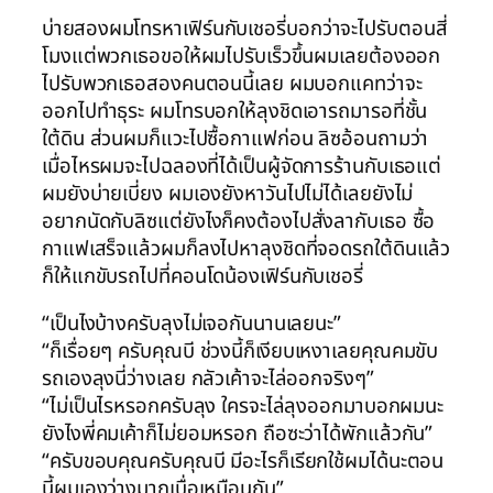
บ่ายสองผมโทรหาเฟิร์นกับเชอรี่บอกว่าจะไปรับตอนสี่
โมงแต่พวกเธอขอให้ผมไปรับเร็วขึ้นผมเลยต้องออก
ไปรับพวกเธอสองคนตอนนี้เลย ผมบอกแคทว่าจะ
ออกไปทำธุระ ผมโทรบอกให้ลุงชิดเอารถมารอที่ชั้น
ใต้ดิน ส่วนผมก็แวะไปซื้อกาแฟก่อน ลิซอ้อนถามว่า
เมื่อไหรผมจะไปฉลองที่ได้เป็นผู้จัดการร้านกับเธอแต่
ผมยังบ่ายเบี่ยง ผมเองยังหาวันไปไม่ได้เลยยังไม่
อยากนัดกับลิซแต่ยังไงก็คงต้องไปสั่งลากับเธอ ซื้อ
กาแฟเสร็จแล้วผมก็ลงไปหาลุงชิดที่จอดรถใต้ดินแล้ว
ก็ให้แกขับรถไปที่คอนโดน้องเฟิร์นกับเชอรี่
“เป็นไงบ้างครับลุงไม่เจอกันนานเลยนะ”
“ก็เรื่อยๆ ครับคุณบี ช่วงนี้ก็เงียบเหงาเลยคุณคมขับ
รถเองลุงนี่ว่างเลย กลัวเค้าจะไล่ออกจริงๆ”
“ไม่เป็นไรหรอกครับลุง ใครจะไล่ลุงออกมาบอกผมนะ
ยังไงพี่คมเค้าก็ไม่ยอมหรอก ถือซะว่าได้พักแล้วกัน”
“ครับขอบคุณครับคุณบี มีอะไรก็เรียกใช้ผมได้นะตอน
นี้ผมเองว่างมากเบื่อเหมือนกัน”