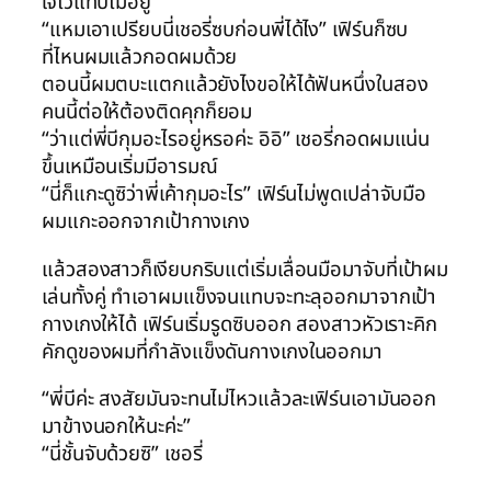
ใจไว้แทบไม่อยู่
“แหมเอาเปรียบนี่เชอรี่ซบก่อนพี่ได้ไง” เฟิร์นก็ซบ
ที่ไหนผมแล้วกอดผมด้วย
ตอนนี้ผมตบะแตกแล้วยังไงขอให้ได้ฟันหนึ่งในสอง
คนนี้ต่อให้ต้องติดคุกก็ยอม
“ว่าแต่พี่บีกุมอะไรอยู่หรอค่ะ อิอิ” เชอรี่กอดผมแน่น
ขึ้นเหมือนเริ่มมีอารมณ์
“นี่ก็แกะดูซิว่าพี่เค้ากุมอะไร” เฟิร์นไม่พูดเปล่าจับมือ
ผมแกะออกจากเป้ากางเกง
แล้วสองสาวก็เงียบกริบแต่เริ่มเลื่อนมือมาจับที่เป้าผม
เล่นทั้งคู่ ทำเอาผมแข็งจนแทบจะทะลุออกมาจากเป้า
กางเกงให้ได้ เฟิร์นเริ่มรูดซิบออก สองสาวหัวเราะคิก
คักดูของผมที่กำลังแข็งดันกางเกงในออกมา
“พี่บีค่ะ สงสัยมันจะทนไม่ไหวแล้วละเฟิร์นเอามันออก
มาข้างนอกให้นะค่ะ”
“นี่ชั้นจับด้วยซิ” เชอรี่