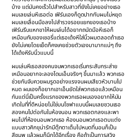
บ้าง แต่มันคงเร็วไปสำหรับสาวที่ยังไม่เคยอย่างเธอ
ผมเลยเล่นหีเธอต่อ เฟิร์นเองก็ดูดปากกับผมไม่หยุด
ผมเลยเลื่อนมือลงไปสำรวจรอยแยกของเธอบ้าง
เฟิร์นรีบแหกขาให้ผมเล่นได้อยากถนัดมือหีเธอก็
เหมือนกับของเชอรี่แต่เธอเด้งหีใส่นิ้วผมตลอดถ้าเธอ
ยังไม่เคยโดยเย็ดก็คงเคยช่วยตัวเองมามากแน่ๆ ถึง
ได้เด้งหีรับนิ้วแบบนี้
ผมเล่นหีเธอสองคนจนพวกเธอเริ่มกระสับกระส่าย
เหมือนอยากจะลองโดนเอ็นจริงๆ ขึ้นมาแล้ว พวกเธอ
ช่วยกันจับควยผมรูดอย่างแรงจนผมเสียวหัวบานไป
หมด ผมเองก็อยากเอาเอ็นยัดใส่พวกเธอแล้วเหมือน
กันแต่นี่เป็นครั้งแรกของพวกเธอผมเองอยากให้มัน
เกิดในที่ที่ดีหน่อยไม่ใช่บนโซฟาแบบนี้ผมเลยชวนเธอ
สองคนไปต่อกันในห้องนอน พวกเธอตกลงและพา
ผมไปที่ห้องนอนพวกเธอ ห้องนอนพวกเธอตบแต่ง
แบบสาวคิกขุน่ารักมีตุ๊กตาเต็มไปหมดที่นอนก็เป็น
สีชมพู แล้วผมก็นึกได้อีกเรื่อง คือถ้าเป็นการสวิง