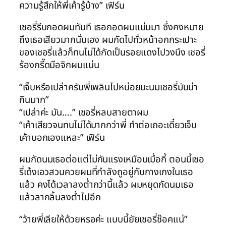
ความรู้สึกให้พี่เค้ารู้บ้าง” เฟิร์น
เชอรี่รีบกอดผมทันที เธอกอดผมแน่นมา ซึ่งคงหมาย
ถึงเธอเสียวมากนั่นเอง ผมกัดไปทั่วหน้าอกกระเปาะ
ของเชอรี่แล้วก็ทนไม่ได้กัดเป็นรอยแดงไปวงนึง เชอรี่
ร้องกรี๊ดมือจิกผมแน่น
“เจ็บหรือเปล่าครับพี่เพลินไปหน่อยนะนมเชอรี่มันน่า
กินมาก”
“เปล่าค่ะ มัน….” เชอรี่หลบสายตาผม
“เค้าเสียวจนทนไม่ได้มากกว่าพี่ ทำต่อเถอะเดี๋ยวเจ็บ
เค้าบอกเองแหละ” เฟิร์น
ผมกัดนมเธอต่อแต่ไม่กันแรงเหมือนเมื่อกี้ ตอนนี้เชอ
รี่เด้งเอวสวนควยผมที่กำลังถูอยู่กับกางเกงในเธอ
แล้ว คงได้เวลาลงต่ำกว่านี้แล้ว ผมหยุดกัดนมเธอ
แล้วลากลิ้นลงต่ำไปอีก
“ว้ายพี่เลียให้ด้วยหรอค่ะ แบบนี้ยัยเชอรี่ช๊อคแน่”