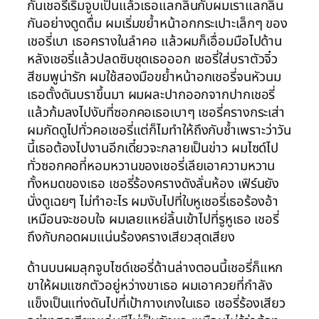
กันเชอรี่เริ่มจูบเป็นแล้วเธอแลกลิ้นกับผมเราแลกลิ้น
กันอย่างดูดดื่ม ผมเริ่มขย้ำหน้าอกกระเปาะเล็กๆ ของ
เชอรี่เบา เธอครางในลำคอ แล้วผมก็เอื่อมมือไปด้าน
หลังเชอรี่แล้วปลดซิบชุดเธอออก เชอรี่ใส่บราตัวจิ๋ว
สีชมพูน่ารัก ผมใช้สองมือขย้ำหน้าอกเชอรี่จนหัวนม
เธอตั้งดันบราขึ้นมา ผมผละปากออกจากปากเชอรี่
แล้วก้มลงไปงับที่ซอกคอเธอเบาๆ เชอรี่ครางกระเส่า
ผมกัดดูไปทั่วคอเชอรี่แต่ก็ไมทำให้ถึงกับช้ำเพราะว่าวัน
นี้เธอต้องไปงานอีกเดี๋ยวจะกลายเป็นข่าว ผมไซด์ไป
ทั่วซอกคอที่หอมหวานของเชอรี่เลียเอาความหวาน
ทั้งหมดของเธอ เชอรี่ร้องครางดังลั่นห้อง เฟิร์นยัง
นั่งดูเฉยๆ ไม่ทำอะไร ผมงับไปที่ใบหูเชอรี่เธอร้องอ้า
เหมือนจะชอบใจ ผมเลยแหย่ลิ้นเข้าไปที่รูหูเธอ เชอรี่
ถึงกับกอดผมแน่นร้องครางเสียวสุดเสียง
ด้านบนผมลุกจูบไซด์เชอรี่ด้านล่างตอนนี้เชอรี่ก็แหก
ขาให้ผมแซกตัวอยู่หว่างขาเธอ ผมเอาควยที่กำลัง
แข็งเป็นแท่งดันไปที่เป้ากางเกงในเธอ เชอรี่ร้องเสียว