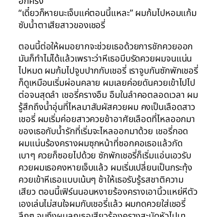
อีกครั้ง
“เดี๋ยวก็หายนะเจ็บแค่ตอนนี้แหละ” ผมก้มไปหอมแก้ม
ซับน้ำตาเสียสาวของเชอรี่
ตอนนี้ต่อให้ผมอยากจะช่วยเธอด้วยการชักควยออก
มันก็ทำไม่ได้แล้วเพราะว่าหีเธอบีบรัดควยผมจนแน่น
ไปหมด ผมก้มไปจูบปากกับเชอรี่ เราจูบกันซักพักเชอรี่
ก็ดูเหมือนเริ่มผ่อนคลาย ผมเลยค่อยดันควยเข้าไปไป
ต่อจนสุดลำ เชอรี่ครางอืม อืมในลำคอตลอดเวลา ผม
รู้สึกถึงน้ำอุ่นที่ไหลมาสัมผัสควยผม คงเป็นเลือดสาว
เชอรี่ ผมเริ่มค่อยสาวควยช้าอาศัยเลือดที่ไหลออกมา
ของเธอกับน้ำรักที่เริ่มจะไหลออกมาด้วย เชอรี่กอด
ผมแน่นร้องครางผมซุกหน้าที่ซอกคอเธอแล้วกัด
เบาๆ ควยก็ซอยไปด้วย ซักพักเชอรี่ก็เริ่มแอ่นเอวรับ
ควยผมเธอคงหายเจ็บแล้ว ผมเริ่มเปลี่ยนเป็นกระทุ้ง
ควยเข้าหีเธอแบบเน้นๆ ช้าให้เธอรับรู้รสชาติความ
เสียว ตอนนี้เฟิร์นนอนหงายร้องครางเอานิ้วแหย่หีตัว
เองเล่นไม่สนใจผมกับเชอรี่แล้ว ผมกดควยใส่เชอรี่
ลึกๆ จนถึงผมลูกเธอเสียวร้องครางสะบัดหัวไปมา