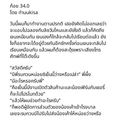
ก้อย 34.0
โดย ท่านukisa
วันนี้ผมก็มาทำงานตามปรกติ เฮอยังคิดไม่ออกเลยว่า
จะแอบไปฉลองกับลิซวันไหนและยังไงดี แล้วก็คิดถึง
เจนเหมือนกัน เจนเองก็ใกล้จะกลับไปเรียนต่อแล้ว ยัง
ไงก็อยากจะได้อยู่ด้วยกันอีกซักครั้งก่อนเจนจะกลับไป
เรียนเหมือนกัน แล้วผมก็ต้องสะดุ้งเพราะเสียงโทร
ศัทพ์ที่โต๊ะดังขึ้น
“สวัสดีครับ”
“บีพี่รบกวนหน่อยซิเย็นนี้ว่างหรือเปล่า” พี่ผึ้ง
“มีอะไรหรอครับพี่”
“คือเย็นนี้มีงานเปิดตัวสินค้านะและน้องเฟิร์นกับเชอรี่
ก็จะไปโปรโมทด้วย”
“แล้วให้ผมช่วยทำอะไรครับ”
“ก็พอดีผู้จัดการส่วนตัวของน้องเค้าเข้าโรงบาล
เลยจะรบกวนบีไปรับไปส่งน้องเค้าให้หน่อยว่างหรือ