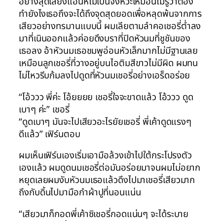
อย่างสุดเสียงแอ่นหีไม่เป็นจังหวะเหมือนไม่รู้ว่าต้อง
ทำยังไงเธอถึงจะได้ถึงจุดสุดยอดเพื่อหลุดพ้นจากการ
เสียวอย่างทรมานแบบนี้ ผมเลียตามลำคอเชอรี่ต่ำลง
มาที่เนินออกแล้วค่อยดึงบราที่ปิดหัวนมที่ชูชันของ
เธอลง อ้าหัวนมเธอชมพูอ่อนหัวเล็กมากไม่มีฐานเลย
เหมือนลูกเชอรี่ที่วางอยู่บนไอติมสีขาวไม่มีผิด ผมทน
ไม่ไหวรีบก้มลงไปดูดที่หัวนมเชอรี่อย่างเอร็ดอร่อย
“โอ้ววว พี่ค่ะ โอ้ยยยย เชอรี่ใจจะขาดแล้ว โอ้ววว ดูด
เบาๆ ค่ะ” เชอรี่
“ดูดเบาๆ มันจะไปเสียวอะไรยัยเชอรี่ พี่เค้าดูดแรงๆ
ดีแล้ว” เฟิร์นตอบ
ผมเห็นเฟิร์นเองเริ่มเอามือล้วงเข้าไปใต้กระโปรงตัว
เองแล้ว ผมดูดนมเชอรี่ต่อมันอร่อยมาจนผมไม่อยาก
หยุดเลยผมงับหัวนมเธอแล้วดึงไปมาเชอรี่เสียวมาก
ถึงกับดิ้นไปมามือกำผ้าปูที่นอนแน่น
“เสียวมาก็กอดพี่เค้าซิเชอรี่กอดแน่นๆ จะได้ระบาย