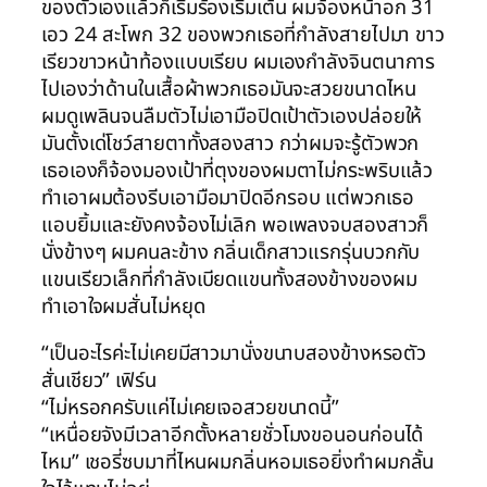
ของตัวเองแล้วก็เริ่มร้องเริ่มเต้น ผมจ้องหน้าอก 31
เอว 24 สะโพก 32 ของพวกเธอที่กำลังสายไปมา ขาว
เรียวขาวหน้าท้องแบบเรียบ ผมเองกำลังจินตนาการ
ไปเองว่าด้านในเสื้อผ้าพวกเธอมันจะสวยขนาดไหน
ผมดูเพลินจนลืมตัวไม่เอามือปิดเป้าตัวเองปล่อยให้
มันตั้งเด่โชว์สายตาทั้งสองสาว กว่าผมจะรู้ตัวพวก
เธอเองก็จ้องมองเป้าที่ตุงของผมตาไม่กระพริบแล้ว
ทำเอาผมต้องรีบเอามือมาปิดอีกรอบ แต่พวกเธอ
แอบยิ้มและยังคงจ้องไม่เลิก พอเพลงจบสองสาวก็
นั่งข้างๆ ผมคนละข้าง กลิ่นเด็กสาวแรกรุ่นบวกกับ
แขนเรียวเล็กที่กำลังเบียดแขนทั้งสองข้างของผม
ทำเอาใจผมสั่นไม่หยุด
“เป็นอะไรค่ะไม่เคยมีสาวมานั่งขนาบสองข้างหรอตัว
สั่นเชียว” เฟิร์น
“ไม่หรอกครับแค่ไม่เคยเจอสวยขนาดนี้”
“เหนื่อยจังมีเวลาอีกตั้งหลายชั่วโมงขอนอนก่อนได้
ไหม” เชอรี่ซบมาที่ไหนผมกลิ่นหอมเธอยิ่งทำผมกลั้น