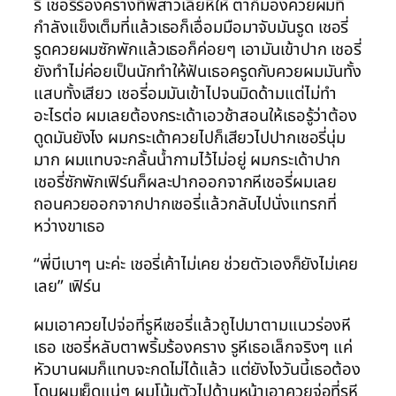
รี่ เชอรี่ร้องครางที่พี่สาวเลียหีให้ ตาก็มองควยผมที่
กำลังแข็งเต็มที่แล้วเธอก็เอื่อมมือมาจับมันรูด เชอรี่
รูดควยผมซักพักแล้วเธอก็ค่อยๆ เอามันเข้าปาก เชอรี่
ยังทำไม่ค่อยเป็นนักทำให้ฟันเธอครูดกับควยผมมันทั้ง
แสบทั้งเสียว เชอรี่อมมันเข้าไปจนมิดด้ามแต่ไม่ทำ
อะไรต่อ ผมเลยต้องกระเด้าเอวช้าสอนให้เธอรู้ว่าต้อง
ดูดมันยังไง ผมกระเด้าควยไปก็เสียวไปปากเชอรี่นุ่ม
มาก ผมแทบจะกลั้นน้ำกามไว้ไม่อยู่ ผมกระเด้าปาก
เชอรี่ซักพักเฟิร์นก็ผละปากออกจากหีเชอรี่ผมเลย
ถอนควยออกจากปากเชอรี่แล้วกลับไปนั่งแทรกที่
หว่างขาเธอ
“พี่บีเบาๆ นะค่ะ เชอรี่เค้าไม่เคย ช่วยตัวเองก็ยังไม่เคย
เลย” เฟิร์น
ผมเอาควยไปจ่อที่รูหีเชอรี่แล้วถูไปมาตามแนวร่องหี
เธอ เชอรี่หลับตาพริ้มร้องคราง รูหีเธอเล็กจริงๆ แค่
หัวบานผมก็แทบจะกดไม่ได้แล้ว แต่ยังไงวันนี้เธอต้อง
โดนผมเย็ดแน่ๆ ผมโน้มตัวไปด้านหน้าเอาควยจ่อที่รูหี