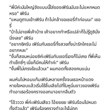
“พี่บีค่ะมันใหญ่จังแบบนี้ใส่ของเฟิร์นมันจะไม่แหกหมด
หรอ” เฟิร์น
“แหมดูถามเข้าเฟิร์น ถ้าไม่กล้าขอเชอรี่ทำก่อนนะ” เชอ
รี่
“บ้าไม่อายพี่เค้าบ้าง เค้าอยากทำหรือเปล่าก็ไม่รู้ดูซินั่ง
นิ่งเลย” เฟิร์น
“อยากซิครับ เฟิร์นกับเชอรี่ทั้งสวยทั้งน่ารักใครจะไม่
อยากหละ”
“งั้นก็สอนหน่อยซิค่ะเฟิร์นกับเชอรี่เองก็ไม่เคย ที่พี่เห็น
ทำเซ็กซี่ๆ เนี่ยก็มีคนให้ทำค่ะ” เฟิร์น
“งั้นพี่ไม่เกรงใจแล้วนะ” ผมกอดทั้งสองคนแน่น
ผมหันไปหอมแก้มเฟิร์นหลายครั้งจนเธอหน้าแดง
หายใจหอบแล้วเริ่มใช้ลิ้นเลียไปที่ใบหูนิ่มขาวของเฟิร์น
ทำเอาเธอร้องครางออกมาอยากลืมตัว
“โอ้วววว พี่ค่ะเฟิร์นเสียว โอ้ยยยย เฟิร์นร้อนไปหมด
ทั้งตัวแล้ว” เฟิร์นร้องครางทำอะไรไม่ถูก