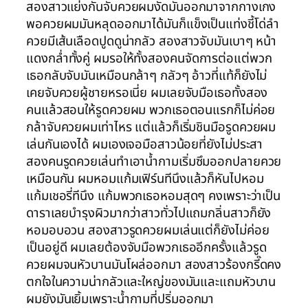
สองสาวแย่งกันจับควยผมงัดมันออกมาจากกางเกง
พอควยผมมันหลุดออกมาได้มันก็แข็งเป็นแท่งชี้โด่ลำ
ควยมีเส้นเลือดปูดดูน่ากลัว สองสาวจับมันเบาๆ หน้า
แดงกล่ำทั้งคู่ ผมรอให้ทั้งสองคนจัดการต่อแต่พวก
เธอกลับจับมันเหมือนกล้าๆ กลัวๆ อ้าวที่แท้ก็ยังไม่
เคยจับควยผู้ชายหรอเนี่ย ผมเลยจับมือเธอทั้งสอง
คนแล้วสอนให้รูดควยผม พวกเธอตอนแรกก็ไม่ค่อย
กล้าจับควยผมเท่าไหร แต่แล้วก็เริ่มชินมือรูดควยผม
เล่นกันเองได้ ผมเองเจอมือสาวน้อยที่ยังไม่ประสา
สองคนรูดควยเล่นทำเอาน้ำกามเริ่มซึมออกปลายควย
เหมือนกัน ผมหอมแก้มเฟิร์นทีนึงแล้วก็หันไปหอม
แก้มเชอรี่ทีนึง แก้มพวกเธอหอมสุดๆ คงเพราะว่าเป็น
ดาราเลยบำรุงผิวมากว่าสาวทั่วไปแถมกลิ่นสาวก็ยัง
หอมอบอวน สองสาวรูดควยผมเล่นแต่ก็ยังไม่ค่อย
เป็นอยู่ดี ผมเลยต้องจับมือพวกเธออีกครั้งแล้วรูด
ควยผมจนหัวบานมันโผล่ออกมา สองสาวร้องกรี๊ดคง
ตกใจในความน่ากลัวและใหญ่ของมันและแถมหัวบาน
ผมยังมันเยิ้มเพราะน้ำกามที่ปริ่มออกมา