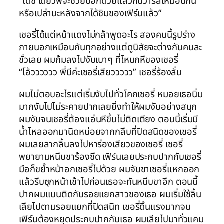
“ได้ซิ เดี๋ยวพี่จะช่วยบอกด้วยแล้วกันว่ารสเหมือนกัน
หรือเปล่านะหลังจากได้ชิมของเฟิร์นแล้ว”
เชอรี่ได้แต่หน้าแดงไม่กล้าพูดอะไร สองคนนี้รูปร่าง
ภายนอกเหมือนกันทุกอย่างแต่ดูนิสัยจะต่างกันคนละ
ขั่วเลย ผมก้มลงไปงับเบาๆ ที่โหนกหีของเชอรี่
“โอ้วววววว พี่บีค่ะเชอรี่เสียววววว” เชอรี่ร้องลั่น
ผมไม่ตอบอะไรแต่เริ่มงับไปทั่วโคกเชอรี่ หมอยเธอนิ่ม
มากงับไปไม่ระคายปากเลยยิ่งทำให้ผมงับอย่างสนุก
ผมงับจนเชอรี่ต้องแอ่นหีขึ้นไม่ติดเตียง ตอนนี้เริ่มมี
น้ำไหลออกมานิดหน่อยจากกลีบที่ปิดสนิดของเชอรี่
ผมเลยลากลิ้นลงไปหาร่องเสียวของเชอรี่ เชอรี่
พยายามหนีบขาร้องซีด เฟิร์นเลยประกบปากกับเชอรี่
มือก็ขย้ำหน้าอกเชอรี่ไปด้วย ผมจับขาเชอรี่แหกออก
แล้วรีบซุกหน้าเข้าไปก่อนเธอจะทันหนีบขาอีก ตอนนี้
ปากผมแบนติดกับรอยแยกสาวของเธอ ผมเริ่มใช้ลิ้น
เลียไปตามรอยแยกที่ปิดสนิท เชอรี่ดิ้นแรงมากจน
เฟิร์นต้องหยุดประกบปากกับเธอ ผมเลียไปมาทั่วแคม