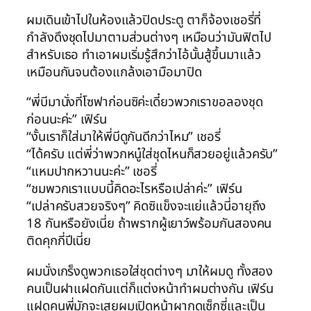
ผมเดินเข้าไปในห้องแล้วปิดประตู ตาก็จ้องเชอรี่ที่
กำลังดึงชุดไปมาตามส่วนต่างๆ เหมือนว่ามันฟิตไป
สำหรับเธอ ทำเอาผมเริ่มรู้สึกว่าไอ้นั้นสู้ขึ้นมาแล้ว
เหมือนกันจนต้องแกล้งเอามือมาปิด
“พี่บีมานั่งที่โซฟาก่อนซิค่ะเดี๋ยวพวกเราขอลองชุด
ก่อนนะค่ะ” เฟิร์น
“งั้นเราก็ใส่มาให้พี่บีดูกันดีกว่าไหม” เชอรี่
“ได้ครับ แต่พี่ว่าพวกหนู๋ใส่ชุดไหนก็สวยอยู่แล้วครับ”
“แหมปากหวานนะค่ะ” เชอรี่
“ชมพวกเราแบบนี้คิดอะไรหรือเปล่าค่ะ” เฟิร์น
“เปล่าครับสวยจริงๆ” คิดซิแข็งจะแย่แล้วนี่อายุถึง
18 กันหรือยังเนี่ย ถ้าพรากผู้เยาว์พร้อมกันสองคน
ติดคุกกี่ปีเนี่ย
ผมนั่งเกร็งดูพวกเธอใส่ชุดต่างๆ มาให้ผมดู ทั้งสอง
คนเป็นฝาแฝดกันแต่ก็แต่งหน้าทำผมต่างกัน เฟิร์น
แฝดคนพี่มักจะเสยผมเปิดหน้าผากดูเซ็กซี่และเป็น