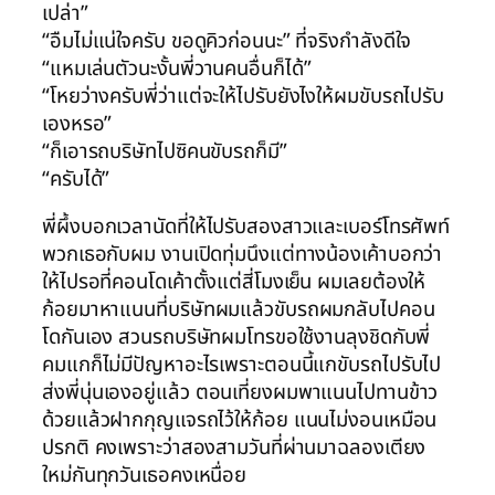
เปล่า”
“อืมไม่แน่ใจครับ ขอดูคิวก่อนนะ” ที่จริงกำลังดีใจ
“แหมเล่นตัวนะงั้นพี่วานคนอื่นก็ได้”
“โหยว่างครับพี่ว่าแต่จะให้ไปรับยังไงให้ผมขับรถไปรับ
เองหรอ”
“ก็เอารถบริษัทไปซิคนขับรถก็มี”
“ครับได้”
พี่ผึ้งบอกเวลานัดที่ให้ไปรับสองสาวและเบอร์โทรศัพท์
พวกเธอกับผม งานเปิดทุ่มนึงแต่ทางน้องเค้าบอกว่า
ให้ไปรอที่คอนโดเค้าตั้งแต่สี่โมงเย็น ผมเลยต้องให้
ก้อยมาหาแนนที่บริษัทผมแล้วขับรถผมกลับไปคอน
โดกันเอง สวนรถบริษัทผมโทรขอใช้งานลุงชิดกับพี่
คมแกก็ไม่มีปัญหาอะไรเพราะตอนนี้แกขับรถไปรับไป
ส่งพี่นุ่นเองอยู่แล้ว ตอนเที่ยงผมพาแนนไปทานข้าว
ด้วยแล้วฝากกุญแจรถไว้ให้ก้อย แนนไม่งอนเหมือน
ปรกติ คงเพราะว่าสองสามวันที่ผ่านมาฉลองเตียง
ใหม่กันทุกวันเธอคงเหนื่อย