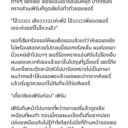
ต่างๆ ของเธอ เชอรี่แอ่นเอวร่อนไม่หยุด ปากก็ร้อง
ครางส่วนเฟิร์นก็ดูดเลียไปทั่วตัวของเชอรี่
“โอ้ววววว เสียววววววค่ะพี่บี โอ้วววววพี่สอดเชอรี่
เถอะค่ะเชอรี่ไม่ไหวแล้ว”
เชอรี่เรียกร้องขอให้ผมเย็ดเธอแล้วแต่ว่าหีเธอเองยัง
ไม่พร้อมสอดควยไปตอนนี้เธอคงร้องลั่น ผมค่อยเอา
นิ้วแหย่เข้าไปเบาๆ เชอรี่ร้องครางแอ่นหีรับไม่ร้องเจ็บ
ผมเลยแหวกหีเธอแล้วเอาลิ้นไปดุนที่รูฉี่เชอรี่ เชอรี่ถึง
กับเกร็งกระตุ้งสะบัดหัวไปมาร้องครางไม่เป็นภาษา
ผมว่าคงเล้าโล้มเธอพอแล้วเลยผละปากจากหีเชอรี่
แล้วเริ่มรูดควยแต่ไม่ทันที่จะได้จ่อหีเชอรี่
“เดี๋ยวซิขอเฟิร์นก่อน” เฟิร์น
เฟิร์นก้มหน้าไปแทรกที่หว่างขาเชอรี่แล้วดูดเลีย
เหมือนที่ผมทำ ตอนนี้ควยผมแข็งเต็มที่อยากปลด
ปล่อยเหมือนกันไม่รู้ทำไงดีลุกไปนั่งที่ด้านหน้าของเชอ