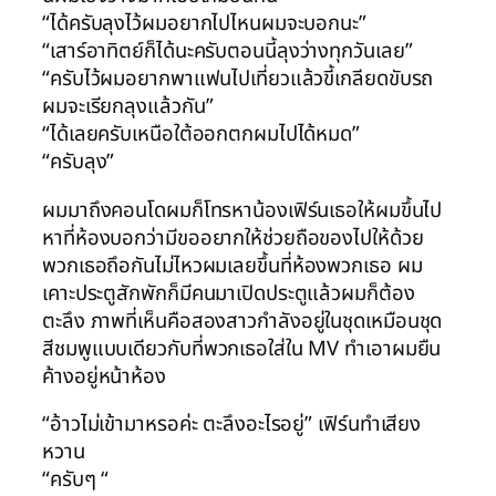
“ได้ครับลุงไว้ผมอยากไปไหนผมจะบอกนะ”
“เสาร์อาทิตย์ก็ได้นะครับตอนนี้ลุงว่างทุกวันเลย”
“ครับไว้ผมอยากพาแฟนไปเที่ยวแล้วขี้เกลียดขับรถ
ผมจะเรียกลุงแล้วกัน”
“ได้เลยครับเหนือใต้ออกตกผมไปได้หมด”
“ครับลุง”
ผมมาถึงคอนโดผมก็โทรหาน้องเฟิร์นเธอให้ผมขึ้นไป
หาที่ห้องบอกว่ามีขออยากให้ช่วยถือของไปให้ด้วย
พวกเธอถึอกันไม่ไหวผมเลยขึ้นที่ห้องพวกเธอ ผม
เคาะประตูสักพักก็มีคนมาเปิดประตูแล้วผมก็ต้อง
ตะลึง ภาพที่เห็นคือสองสาวกำลังอยู่ในชุดเหมือนชุด
สีชมพูแบบเดียวกับที่พวกเธอใส่ใน MV ทำเอาผมยืน
ค้างอยู่หน้าห้อง
“อ้าวไม่เข้ามาหรอค่ะ ตะลึงอะไรอยู่” เฟิร์นทำเสียง
หวาน
“ครับๆ “