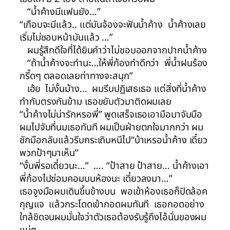
“น้ำค้างมีแฟนยัง…”
“เกือบจะมีแล้ว.. แต่มันจ้องจะฟันน้ำค้าง น้ำค้างเลย
เริ่มไม่ชอบหน้ามันแล้ว …”
ผมรู้สึกดีใจที่ได้ยินคำว่าไม่ชอบออกจากปากน้ำค้าง
“ถ้าน้ำค้างจะทำนะ…ให้พี่ก้องทำดีกว่า พี่น้ำฝนร้อง
กรี๊ดๆ ตลอดเลยท่าทางจะสนุก”
เฮ้ย ไม่งั้นม้าง… ผมรีบปฏิเสธเธอ แต่สิ่งที่น้ำค้าง
ทำกับตรงกันข้าม เธอขยับตัวมาติดผมเลย
“น้ำค้างไม่น่ารักหรอพี่” พูดเสร็จเธอเอามือมาจับมือ
ผมไปจับที่นมเธอทันที ผมเป็นฝ่ายตกใจมากกว่า ผม
ชักมือกลับแล้วรีบกระเถิบหนีไป“บ้าเหรอน้ำค้าง เดี๋ยว
พวกป้าๆมาเห็น”
“งั้นพี่รอเดี๋ยวนะ…” …. “ป้าสาย ป้าสาย… น้ำค้างเอา
พี่ก้องไปซ่อมคอมบนห้องนะ เดี๋ยวลงมา…”
เธอจูงมือผมเดินขึ้นข้างบน พอเข้าห้องเธอก็ปิดล้อค
กุญแจ แล้วกระโดดเข้ากอดผมทันที เธอกอดอย่าง
ใกล้ชิดจนผมมั่นใจว่าตัวเธอต้องรับรู้ถึงไอ้นั่นของผม