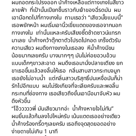
ผมถอดกระโปรงออก น้ำค้างเหลือแต่กางเกงในสีขาว
ลายฟ้า ที่เป้านั้นเปียกชื้นราวกับเจ้าของฉี่รดมัน ผม
เอามือกดไปที่กางเกงใน ถามเธอว่า “เสียวมั๊ยแบบนี้”
เธอพยักหน้า ผมเริ่มเอานิ้วเขี่ยแตดของเธอจากนอก
กางเกงใน เท่านั้นแหละครับเสียงซี๊ดซ้าดซาวน์แทรก
มาเลย น้ำค้างคว้าตุ๊กตาตัวโปรดไปกอด เกร็งตัวรับ
ความเสียว ผมดึงกางเกงในเธอลง หีน้ำค้างมีขน
น้อยมากเลยครับ บางมากๆๆ มันไม่ค่อยอวบอ้วน
แบบเด็กๆขาวสะอาด ผมดึงเธอมานั่งปลายเตียง ยก
ขาเธอขึ้นแล้วลงลิ้นให้เธอ กลิ่นสาบสาวกระทบจมูก
เธอยังไม่อาบน้ำ แต่กลิ่นสาวบริสุทธิ์ปนเหงื่อมันก็น่า
รักไปอีกแบบ ผมไม่รังเกียจที่จะเลียครับและพอลิ้น
กระทบที่ช่องทาง เธอเสียวถึงขั้นเอามือมาจับหัว ผม
ดึงหัวขึ้น
“โอ๊วววววพี่ มันเสียวมากอ่ะ น้ำค้างหายใจไม่ทัน”
ผมยิ้มแล้วก้มลงไปใหม่ครับ เน้นแตดเธออย่างเดียว
น้ำค้างร้องกรี๊ดๆเลยครับ เธอถึงจุดสุดยอดอย่าง
ง่ายดายไม่เกิน 1 นาที