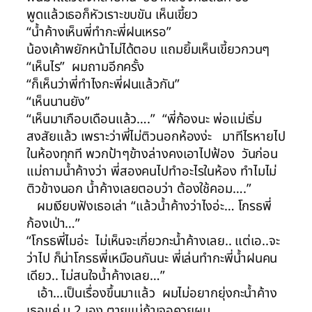
พูดแล้วเธอก็หัวเราะขบขัน เห็นเขี้ยว
“น้ำค้างเห็นพี่ทำกะพี่ฝนเหรอ”
น้องเค้าพยักหน้าไม่ได้ตอบ แถมยิ้มเห็นเขี้ยวกวนๆ
“เห็นไร” ผมถามอีกครั้ง
“ก็เห็นว่าพี่ทำไงกะพี่ฝนแล้วกัน”
“เห็นนานยัง”
“เห็นมาเกือบเดือนแล้ว….” “พี่ก้องนะ พ่อแม่เริ่ม
สงสัยแล้ว เพราะว่าพี่ไม่ติวนอกห้องง่ะ มาทีไรหายไป
ในห้องทุกที พวกป้าๆข้างล่างคงเอาไปฟ้อง วันก่อน
แม่ถามน้ำค้างว่า พี่สองคนไปทำอะไรในห้อง ทำไมไม่
ติวข้างนอก น้ำค้างเลยตอบว่า ต้องใช้คอม….”
ผมเงียบฟังเธอเล่า “แล้วน้ำค้างว่าไงอ่ะ… โกรธพี่
ก้องเป่า…”
“โกรธพี่ไมอ่ะ ไม่เห็นจะเกี่ยวกะน้ำค้างเลย.. แต่เอ..จะ
ว่าไป ก็น่าโกรธพี่เหมือนกันนะ พี่เล่นทำกะพี่น้ำฝนคน
เดียว.. ไม่สนใจน้ำค้างเลย…”
เอ้า…เป็นเรื่องขึ้นมาแล้ว ผมไม่อยากยุ่งกะน้ำค้าง
เธอแค่ ม 2 เอง ตายแน่ถ้าเจอควยผม