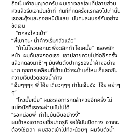
ถือเป็นคำอนุญาตครับ ผมเอาเจลชโลมที่ปลายส่วน
หัวแล้วรีบเอามันเข้าที่ ทันทีที่กดครั้งแรกลงไปเท่านั้น
เธอสะดุ้งและถอยหนีมันเลย มันคนละเบอร์กันอย่าง
ชัดเจน
“ตกลงไหวเป่า”
“พี่เบาๆนะ น้ำค้างเริ่มกลัวแล้ว”
“ถ้าไม่ไหวบอกนะ พี่จะเลิกทำ โอเคมั๊ย” เธอพยัก
หน้า ผมก้มลงกอดเธอ เอาปลายควยไปจ่ออีกครั้ง
แล้วกดลงมาช้าๆ มันฟิตตึงปากรูของน้ำค้างอย่าง
มาก ทุกการเคลื่อนที่เข้าแม้ว่าจะช้าแค่ไหน ก็แลกกับ
ความเจ็บปวดของน้ำค้าง
“เจ็บๆๆๆๆ พี่ โอ๊ย เดี๋ยวๆๆๆ ทำไมเจ็บจัง โอ๊ย อย่าๆ
ๆ”
“ไหวมั๊ยเนี่ย” ผมชะลอการกดลำควยอีกครั้ง ไม่
แน่ใจนักที่เธอจะผ่านมันไปได้
“รอหน่อยพี่ ทำไมมันเจ็บอย่างงี้”
ผมช้าลงเอาควยเขี่ยปากรูหี รอให้มันเปิดทาง อาจจะ
ต้องใช้เวลา ผมสอดเข้าไปทีละน้อยๆ ผมจับตัวน้ำ