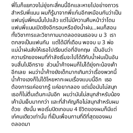
พี่โมก็แยกวงไม่ยุ่งกะสี่คนนี้อีกและหายไปอย่างถาวร
สำหรับพี่แนน ผมก็รู้มาจากพี่แก๋มอีกเหมือนกันว่าเป็น
แฟนรุ่นพี่คนนั้นไปแล้ว แต่ไม่มีความคืบหน้าว่าโดน
แฟนพี่แนนเปิดซิงอีกรอบหรือยังน้ำฝน…ผมก็สอน
ทั้งวิชาการและวิชากามมาตลอดจนเธอจบ ม 3 เรา
ตกลงเป็นแฟนกัน แต่ได้มีกี่เดือน พอจบ ม 3 พ่อ
แม่น้ำฝนส่งให้เธอไปเรียนต่อที่อังกฤษ เป็นอันว่า
ความรักของผมที่กำลังเริ่มจะไปได้ดีกับน้ำฝนเป็นอัน
จบสิ้นไปอีกราย ส่วนน้ำค้างผมก็ไม่ได้ยุ่งกะน้องเค้า
อีกเลย ผมว่าน้ำค้างยังเด็กมากเกินกว่าเรื่องพวกนี้
น้ำค้างเองก็ไม่ได้โหยหากะผมเรื่องแบบนี้อีก เธอ
ต้องการแค่อยากรู้ แค่อยากลอง แต่เมื่อมันไม่สนุก
เธอก็ไม่ตื่นเต้นกะมันอีก ผมว่ามันไม่สนุกสำหรับน้อง
เค้ามันเจ็บมากกว่า และที่สำคัญคือไม่สนุกสำหรับผม
ด้วย ดังนั้น พอเริ่มปิดเทอมม 4 ชีวิตของผมก็มีแต่
เก๋คนเดียวเท่านั้น ที่เป็นเพื่อนกามที่ดีที่สุดของผม
ตลอดมา