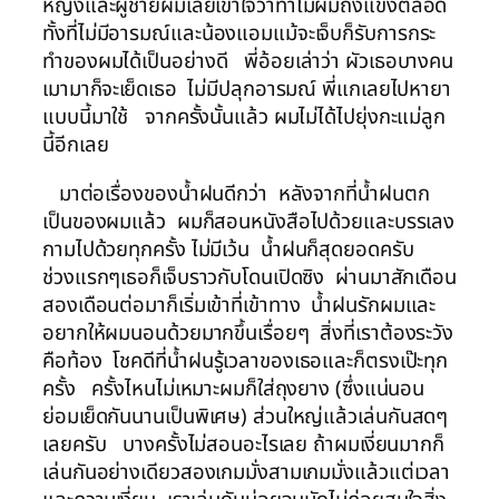
หญิงและผู้ชายผมเลยเข้าใจว่าทำไมผมถึงแข็งตลอด
ทั้งที่ไม่มีอารมณ์และน้องแอมแม้จะเจ็บก็รับการกระ
ทำของผมได้เป็นอย่างดี พี่อ้อยเล่าว่า ผัวเธอบางคน
เมามาก็จะเย็ดเธอ ไม่มีปลุกอารมณ์ พี่แกเลยไปหายา
แบบนี้มาใช้ จากครั้งนั้นแล้ว ผมไม่ได้ไปยุ่งกะแม่ลูก
นี้อีกเลย
มาต่อเรื่องของน้ำฝนดีกว่า หลังจากที่น้ำฝนตก
เป็นของผมแล้ว ผมก็สอนหนังสือไปด้วยและบรรเลง
กามไปด้วยทุกครั้ง ไม่มีเว้น น้ำฝนก็สุดยอดครับ
ช่วงแรกๆเธอก็เจ็บราวกับโดนเปิดซิง ผ่านมาสักเดือน
สองเดือนต่อมาก็เริ่มเข้าที่เข้าทาง น้ำฝนรักผมและ
อยากให้ผมนอนด้วยมากขึ้นเรื่อยๆ สิ่งที่เราต้องระวัง
คือท้อง โชคดีที่น้ำฝนรู้เวลาของเธอและก็ตรงเป๊ะทุก
ครั้ง ครั้งไหนไม่เหมาะผมก็ใส่ถุงยาง (ซึ่งแน่นอน
ย่อมเย็ดกันนานเป็นพิเศษ) ส่วนใหญ่แล้วเล่นกันสดๆ
เลยครับ บางครั้งไม่สอนอะไรเลย ถ้าผมเงี่ยนมากก็
เล่นกันอย่างเดียวสองเกมมั่งสามเกมมั่งแล้วแต่เวลา