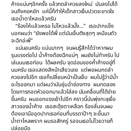
ค้างแน่นๆอีกครั้ง แล้วกดลำควยลงใหม่ มันลงไปได้
จนถึงคอหยัก แค่นี้ก็ทำให้เด็กสาวเจ็บปวดจะขาดใจ
เธอน้ำตาไหลแล้วครับ
“ร้องไห้แล้วเหรอ ไม่ไหวแล้วมั๊ง…” เธอปากแข็ง
บอกผมว่า “ยังพอได้พี่ แต่มันเจ็บตึงสุดๆ เหมือนตัว
จะฉีกอ่ะพี่”
แน่นอนครับ แน่นมากๆ จนผมรู้สึกได้ว่าหากผม
รุนแรงต่อไป น้ำค้างต้องฉีกแน่ๆ ผมยังไม่ทำครับ ไป
เล่นนมเธอก่อน ได้ผลครับ จุดอ่อนของค้ำค้างอยู่ที่
นมครับ เธอแสดงสีหน้าเสียวเลย แต่พอผมกดลำ
ควยลงไปอีก เธอก็เปลี่ยนหน้าเป็นเจ็บ ผมไม่รู้ว่ามีน้ำ
อะไรออกมา แต่ผมว่ามันชุ่มฉ่ำช่องทาง ผมทดลอง
โดยการถอดหัวออกมาแล้วใส่ลง มันเคลื่อนที่ได้ง่าย
ขึ้นครับ ผมออกแรงเข้าไปอีก คราวนี้มันพุ่งทะลุเยื่อ
สาวของน้ำค้าง เธอสะดุ้งตาเหลือก ร้องลั่นจนผม
ต้องเอามืออุดปากเธอก่อนที่บรรดาป้าๆ จะขึ้นมา
น้ำตาไหลพราก ผมรอสักครู่ รอจนเธอไม่โวยวายก็
ปล่อยมือ