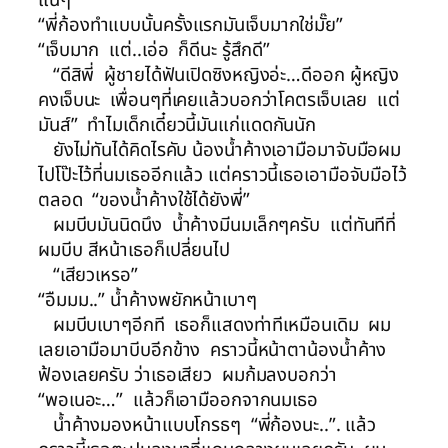
แน่ๆ
“พี่ก้องทำแบบนั้นครั้งแรกมันเจ็บมากใช่มั๊ย”
“เจ็บมาก แต่..เอ่อ ก็ดีนะ รู้สึกดี”
“ดีสิพี่ ผู้ชายได้ฟันเปิดซิงหญิงอ่ะ…ดีออก ผู้หญิง
คงเจ็บนะ เพื่อนๆที่เคยแล้วบอกว่าโคตรเจ็บเลย แต่
มันส์” ทำไมเด็กเดี๋ยวนี้มันแก่แดดกันนัก
ยังไม่ทันได้คิดไรคับ น้องน้ำค้างเอามือมาจับมือผม
ไปโป๊ะไว้ที่นมเธออีกแล้ว แต่คราวนี้เธอเอามือจับมือไว้
ตลอด “ของน้ำค้างใช้ได้ยังพี่”
ผมบีบมันนิดนึง น้ำค้างมีนมเล็กๆครับ แต่ทันทีที่
ผมบีบ สีหน้าเธอก็เปลี่ยนไป
“เสียวเหรอ”
“อืมมม..” น้ำค้างพยักหน้าเบาๆ
ผมบีบเบาๆอีกที เธอก็แสดงท่าทีเหมือนเดิม ผม
เลยเอามือมาบีบอีกข้าง คราวนี้หน้าตาน้องน้ำค้าง
ฟ้องเลยครับ ว่าเธอเสียว ผมก้มลงบอกว่า
“พอเนอะ…” แล้วก็เอามืออกจากนมเธอ
น้ำค้างมองหน้าแบบโกรธๆ “พี่ก้องนะ..”. แล้ว