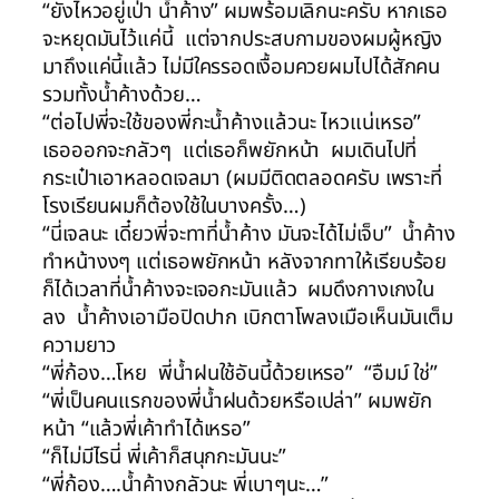
“ยังไหวอยู่เป่า น้ำค้าง” ผมพร้อมเลิกนะครับ หากเธอ
จะหยุดมันไว้แค่นี้ แต่จากประสบกามของผมผู้หญิง
มาถึงแค่นี้แล้ว ไม่มีใครรอดเงื้อมควยผมไปได้สักคน
รวมทั้งน้ำค้างด้วย…
“ต่อไปพี่จะใช้ของพี่กะน้ำค้างแล้วนะ ไหวแน่เหรอ”
เธอออกจะกลัวๆ แต่เธอก็พยักหน้า ผมเดินไปที่
กระเป๋าเอาหลอดเจลมา (ผมมีติดตลอดครับ เพราะที่
โรงเรียนผมก็ต้องใช้ในบางครั้ง…)
“นี่เจลนะ เดี๋ยวพี่จะทาที่น้ำค้าง มันจะได้ไม่เจ็บ” น้ำค้าง
ทำหน้างงๆ แต่เธอพยักหน้า หลังจากทาให้เรียบร้อย
ก็ได้เวลาที่น้ำค้างจะเจอกะมันแล้ว ผมดึงกางเกงใน
ลง น้ำค้างเอามือปิดปาก เบิกตาโพลงเมือเห็นมันเต็ม
ความยาว
“พี่ก้อง…โหย พี่น้ำฝนใช้อันนี้ด้วยเหรอ” “อืมม์ ใช่”
“พี่เป็นคนแรกของพี่น้ำฝนด้วยหรือเปล่า” ผมพยัก
หน้า “แล้วพี่เค้าทำได้เหรอ”
“ก็ไม่มีไรนี่ พี่เค้าก็สนุกกะมันนะ”
“พี่ก้อง….น้ำค้างกลัวนะ พี่เบาๆนะ…”