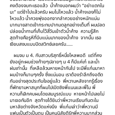
คงต้องจบกะเธอแล้ว น้ำค้างบอกผมว่า “อย่าแตกใน
นะ” แต่ช้าไปแล้วครับ ผมไม่ไหวแล้ว น้ำค้างเองก็ไม่
ไหวแล้ว น้ำควยพุ่งออกจากลำควยอย่างหนักแน่น
มากมายสาดเข้ากระทบปากมดลูกอย่างเต็มที่ ผมปลด
ปล่อยน้ำกามที่เก็บไว้สี่วันเข้าตัวน้ำค้าง ความรู้สึก
สุดท้ายคือรูหีที่บีบแน่นมากของน้ำค้าง จากนั้น เธอ
เงียบสงบแบบปิดสวิทช์เลยครับ…..
ผมจบ ม 4. กับสาวบริสุทธิ์หนึ่งโหลพอดี แต่ที่คง
ยังอยู่กะผมช่วงท้ายๆปลายๆ ม 4 ก็มีแค่เก๋ และน้ำ
ฝนเท่านั้น ที่เหลือล้วนหายหน้ากันไป จะมีพี่แก๋มมาหา
ผมบ้างก็นานๆครั้ง ซึ่งแน่นอน เราต้องรำลึกถึงอดีต
กันอย่างสุดประทับใจอยู่แล้ว พี่หวานหลังจากรู้เรื่อง
ที่พัทยามหาสนุกที่ผมไปเปิดซิงพี่แนนและพี่โม พี่
หวานก็เลิกคบผมโดยสมบูรณ์แบบ หายหน้าไปเลยไม่
มาเจอกันอีก สุดท้ายได้ยินว่าพี่หวานเรียนทันตะใน
มหาลัยต่างจังหวัดแห่งนึง พี่แก๋มเล่าว่าพี่หวานมี
แฟนเป็นตัวเป็นตน เป็นคนนิสัยดีรักพี่หวานมากส่วน