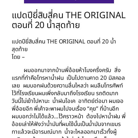
แปดปียี่สิบสี่คน THE ORIGINAL
ตอนที่ 20 น้ำสุดท้าย
แปดปียี่สิบสี่คน THE ORIGINAL ตอนที่ 20 น้ำ
สุดท้าย
โดย –
ผมออกมาจากบ้านพี่อ้อยห้าโมงครึ่งครับ สิ่ง
แรกที่ทำคือโทรหาน้ำฝน เป็นไปตามคาด 20 มิสคอล
เลย ผมบอกฝนด้วยความลื่นไหลว่า ผมลืมโทรศัพท์
ไว้ที่โรงเรียนผมเพิ่งกลับมาถึงโรงเรียน รถติดมาก
วันนี้ไม่เข้าไปหานะ น้ำฝนโอเค อาทิตย์ต่อมา ผมเจอ
พี่อ้อยอีก พี่เค้าจะพาผมไปจบเรื่อง “คุย” ที่บ้านอีก
ผมบอกว่าไม่ได้แล้ว…ไว้คราวหน้า ต้องไปหาน้ำฝน พี่
อ้อยเล่าให้ฟังว่าน้ำมันที่ผมใช้นั้นเป็นน้ำมันจากเขมร
ทาแล้วจะมีอารมณ์มาก น้ำจะไหลออกมาเร็วทั้งผู้