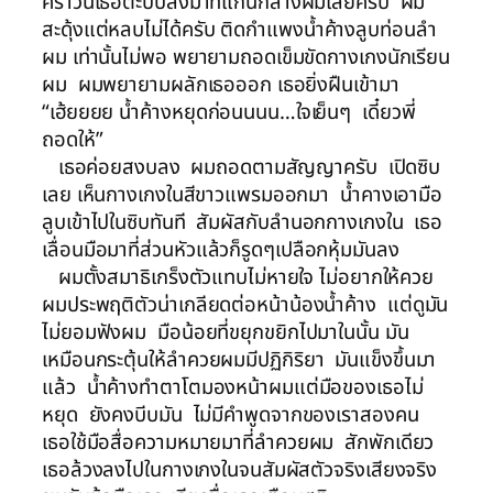
คราวนี้เธอตะปบลงมาที่แกนกลางผมเลยครับ ผม
สะดุ้งแต่หลบไม่ได้ครับ ติดกำแพงน้ำค้างลูบท่อนลำ
ผม เท่านั้นไม่พอ พยายามถอดเข็มขัดกางเกงนักเรียน
ผม ผมพยายามผลักเธอออก เธอยิ่งฝืนเข้ามา
“เฮ้ยยยย น้ำค้างหยุดก่อนนนน…ใจเย็นๆ เดี๋ยวพี่
ถอดให้”
เธอค่อยสงบลง ผมถอดตามสัญญาครับ เปิดซิบ
เลย เห็นกางเกงในสีขาวแพรมออกมา น้ำคางเอามือ
ลูบเข้าไปในซิบทันที สัมผัสกับลำนอกกางเกงใน เธอ
เลื่อนมือมาที่ส่วนหัวแล้วก็รูดๆเปลือกหุ้มมันลง
ผมตั้งสมาธิเกร็งตัวแทบไม่หายใจ ไม่อยากให้ควย
ผมประพฤติตัวน่าเกลียดต่อหน้าน้องน้ำค้าง แต่ดูมัน
ไม่ยอมฟังผม มือน้อยที่ขยุกขยิกไปมาในนั้น มัน
เหมือนกระตุ้นให้ลำควยผมมีปฏิกิริยา มันแข็งขึ้นมา
แล้ว น้ำค้างทำตาโตมองหน้าผมแต่มือของเธอไม่
หยุด ยังคงบีบมัน ไม่มีคำพูดจากของเราสองคน
เธอใช้มือสื่อความหมายมาที่ลำควยผม สักพักเดียว
เธอล้วงลงไปในกางเกงในจนสัมผัสตัวจริงเสียงจริง