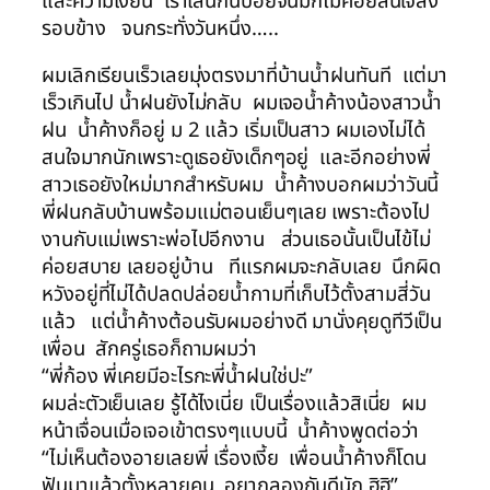
และความเงี่ยน เราเล่นกันบ่อยจนมักไม่ค่อยสนใจสิ่ง
รอบข้าง จนกระทั่งวันหนึ่ง…..
ผมเลิกเรียนเร็วเลยมุ่งตรงมาที่บ้านน้ำฝนทันที แต่มา
เร็วเกินไป น้ำฝนยังไม่กลับ ผมเจอน้ำค้างน้องสาวน้ำ
ฝน น้ำค้างก็อยู่ ม 2 แล้ว เริ่มเป็นสาว ผมเองไม่ได้
สนใจมากนักเพราะดูเธอยังเด็กๆอยู่ และอีกอย่างพี่
สาวเธอยังใหม่มากสำหรับผม น้ำค้างบอกผมว่าวันนี้
พี่ฝนกลับบ้านพร้อมแม่ตอนเย็นๆเลย เพราะต้องไป
งานกับแม่เพราะพ่อไปอีกงาน ส่วนเธอนั้นเป็นไข้ไม่
ค่อยสบาย เลยอยู่บ้าน ทีแรกผมจะกลับเลย นึกผิด
หวังอยู่ที่ไม่ได้ปลดปล่อยน้ำกามที่เก็บไว้ตั้งสามสี่วัน
แล้ว แต่น้ำค้างต้อนรับผมอย่างดี มานั่งคุยดูทีวีเป็น
เพื่อน สักครู่เธอก็ถามผมว่า
“พี่ก้อง พี่เคยมีอะไรกะพี่น้ำฝนใช่ปะ”
ผมล่ะตัวเย็นเลย รู้ได้ไงเนี่ย เป็นเรื่องแล้วสิเนี่ย ผม
หน้าเจื่อนเมื่อเจอเข้าตรงๆแบบนี้ น้ำค้างพูดต่อว่า
“ไม่เห็นต้องอายเลยพี่ เรื่องเงี้ย เพื่อนน้ำค้างก็โดน
ฟันมาแล้วตั้งหลายคน อยากลองกันดีนัก ฮิฮิ”