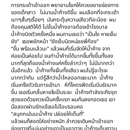
การกระเด้าเข้าออก พยายามโยกให้ควยขยายช่องทาง
ของเด็กสาว ไม่นานน้ำค้างดีขึ้น ผมเลือกที่จะกระเด้า
เบาๆสั้นๆเรื่อยๆ มันกระตุ้นความเสียวทีละน้อย ผม
ต้องคุมสติให้ดี ไม่งั้นน้ำค้างอาจต้องเข้าโรงบาล
น้ำค้างบิดตัวครั้งหนึ่ง ผมถามเธอว่า “เป็นไง หายเจ็บ
ยัง” เธอพยักหน้า “ยังเจ็บนิดหน่อยพี่ก้อง”
“งั้น พร้อมแล้วนะ” แล้วผมก็เริ่มจัดให้น้ำค้าง จาก
ค่อยเป็นค่อยไป จนทำน้ำค้างได้มากขึ้นทั้งขึ้นทั้งลง
มากที่สุดก็ของน้ำค่างแค่ครึ่งลำกว่าๆ ไม่มีมากกว่า
นั้นอีกแล้ว น้ำค้างทั้งเจ็บทั้งเสียว ผมไม่รู้อะไรจะ
มากกว่ากัน แต่รู้สึกว่าน้ำไหลออกแยะมาก น้ำค้าง
เริ่มเกร็งตัวรับการเข้ามา หีที่โคตรฟิตเริ่มบีบรัดมาก
ขึ้น เธอเริ่มกลั้นหายใจเป็นระยะ น้ำค้างกำลังจะถึงจุด
สุดยอดด้วยควยเป็นครั้งแรก ผมก้มลงกอดเธอ เอา
มือสอดผ่านรักแร้เธอไปโอบรอบคอ
“สนุกกะมันนะน้ำค้าง ปล่อยให้เต็มที่”
แล้วผมก็สอดใส่อย่างหนัก ลำควยเดินหน้าเข้าออก
ช่องทางที่แน่นอย่างเอาเป็นเอาตาย น้ำค้างเก็บความ