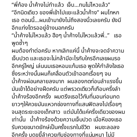
“พี่ก้อง น้ำค้างไม่ทำแล้ว เจ็บ…ทนไม่ไหวแล้ว”
“อีกนิดเดียว ของพี่เข้าไปแยะแล้วน้ำค้าง” ผมโกหก
เธอ ตอนนี้…ผมเข้ามายังไม่ถึงสองนิ้วเลยครับ ยังมี
อีกแท่งโตรออยู่ข้างนอกครับ
“น้ำค้างไม่ไหวแล้ว ฮือๆ น้ำค้างไม่ไหวแล้วพี่..” เธอ
พูดซ้ำๆ
ผมต้องทำต่อครับ หากเลิกแค่นี้ น้ำค้างจะจดจำความ
เจ็บปวด และเธอจะไม่กล้ามีอะไรกับใครอีกเลยผมรอ
อีกครู่ใหญ่ เล่นนมเธอหอมแก้มเธอ พูดให้กำลังใจเธอ
ซึ่งระหว่างนั้นผมก็เคลื่อนตัวเข้าออกเรื่อยๆ จน
น้ำค้างผ่อนคลายลงมาก ผมลองกดท่อนลำแรงขึ้น
มันเข้าได้อย่างฝืดครับ แต่พรวดเดียวก็เกือบครึ่งลำ
น้ำค้างร้องอีกครั้ง ผมตรึงเธอไว้กับที่นอนก่อนกด
ยาวๆให้ควยมันแหวกช่องทางที่แสนฟิตลงไปเรื่อยๆ
จนสุดระยะของเด็กสาว แต่มันได้แค่ครึ่งเดียวของผม
เท่านั้น น้ำค้างร้องด้วยความเจ็บปวด เมื่อหีของเธอ
รับควยขนาดยักษ์เป็นครั้งแรกในชีวิต ผมชะลอลง
อีกครั้ง บดขยี้ลำควยกับช่องทางที่แน่นหนา ไม่มี