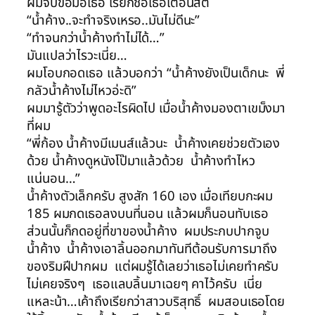
ผมจับข้อมือเธอ เรียกชื่อเธอเตือนสติ
“น้ำค้าง..จะทำจริงเหรอ..มันไม่ดีนะ”
“ทำจนกว่าน้ำค้างทำไม่ได้…”
มันแปลว่าไรวะเนี่ย…
ผมโอบกอดเธอ แล้วบอกว่า “น้ำค้างยังเป็นเด็กนะ พี่
กลัวน้ำค้างไม่ไหวอ่ะดิ”
ผมมารู้ตัวว่าพูดอะไรผิดไป เมื่อน้ำค้างมองตาเขม็งมา
ที่ผม
“พี่ก้อง น้ำค้างมีเมนส์แล้วนะ น้ำค้างเคยช่วยตัวเอง
ด้วย น้ำค้างดูหนังโป๊มาแล้วด้วย น้ำค้างทำไหว
แน่นอน…”
น้ำค้างตัวเล็กครับ สูงสัก 160 เอง เมื่อเทียบกะผม
185 ผมกดเธอลงบนที่นอน แล้วผมก็นอนทับเธอ
ส่วนนั้นก็กดอยู่ที่ขาของน้ำค้าง ผมประกบปากจูบ
น้ำค้าง น้ำค้างเอาลิ้นออกมาทันทีต้อนรับการมาถึง
ของริมฝีปากผม แต่ผมรู้ได้เลยว่าเธอไม่เคยทำครับ
ไม่เคยจริงๆ เธอแลบลิ้นมาเฉยๆ คาไว้ครับ เนี่ย
แหละน้า…เค้าถึงเรียกว่าสาวบริสุทธิ์ ผมสอนเธอโดย