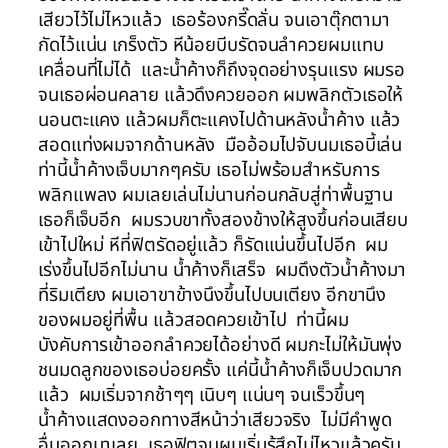
เสียวไว้ไม่ไหวแล้ว เธอร้องกรี๊ดลั่น จนเอาตุ๊กตามา
กัดไว้แน่น เกร็งตัว หีน้อยบีบรัดจนลำควยผมแทบ
เคลื่อนที่ไม่ได้ และน้ำค้างก็ถึงจุดอย่างรุนแรง ผมรอ
จนเธอผ่อนคลาย แล้วดึงควยออก ผมพลิกตัวเธอให้
นอนตะแคง แล้วผมก็ตะแคงไปด้านหลังน้ำค้าง แล้ว
สอดแท่งผมจากด้านหลัง มืออ้อมไปจับนมเธอบี้เล่น
ท่านี้น้ำค้างเจ็บมากๆครับ เธอไม่พร้อมสำหรับการ
พลิกแพลง ผมเลยเล่นไม่นานก่อนกลับสู่ท่าพื้นฐาน
เธอก็เจ็บอีก ผมรวบขาทั้งสองข้างให้สูงขึ้นก่อนเสียบ
เข้าไปใหม่ หีที่ฟิตรัดอยู่แล้ว ก็รัดแน่นขึ้นไปอีก ผม
เร่งขึ้นไปอีกไม่นาน น้ำค้างก็เสร็จ ผมดึงตัวน้ำค้างมา
ที่ริมเตียง ผมเอาขาข้างนึงขึ้นไปบนเตียง อีกขานึง
ของผมอยู่ที่พื้น แล้วสอดควยเข้าไป ท่านี้ผม
บังคับการเข้าออกลำควยได้อย่างดี ผมกะไม่ให้มันพุ่ง
ชนมดลูกของเธอบ่อยครั้ง แค่นี้น้ำค้างก็เจ็บปวดมาก
แล้ว ผมเริ่มจากช้าๆๆ เนิบๆ แน่นๆ จนเร็วขึ้นๆ
น้ำค้างแสดงออกทางสีหน้าว่าเสียวจริง ไม่มีคำพูด
อื่นออกมาเลย เธอฟิตจนผมเริ่มรู้สึกไม่ไหวแล้วครับ