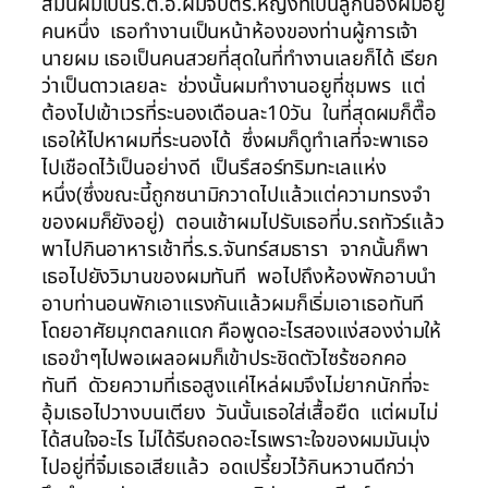
สมันผมเป็นร.ต.อ.ผมจีบตร.หญิงที่เป็นลูกน้องผมอยู
คนหนึ่ง เธอทำงานเป็นหน้าห้องของท่านผู้การเจ้า
นายผม เธอเป็นคนสวยที่สุดในที่ทำงานเลยก็ได้ เรียก
ว่าเป็นดาวเลยละ ช่วงนั้นผมทำงานอยูที่ชุมพร แต่
ต้องไปเข้าเวรที่ระนองเดือนละ10วัน ในที่สุดผมก็ตื๊อ
เธอให้ไปหาผมที่ระนองได้ ซึ่งผมก็ดูทำเลที่จะพาเธอ
ไปเชือดไว้เป็นอย่างดี เป็นรึสอร์ทริมทะเลแห่ง
หนึ่ง(ซึ่งขณะนี้ถูกซนามิกวาดไปแล้วแต่ความทรงจำ
ของผมก็ยังอยู่) ตอนเช้าผมไปรับเธอที่บ.รถทัวร์แล้ว
พาไปกินอาหารเช้าที่ร.ร.จันทร์สมธารา จากนั้นก็พา
เธอไปยังวิมานของผมทันที พอไปถึงห้องพักอาบนำ
อาบท่านอนพักเอาแรงกันแล้วผมก็เริ่มเอาเธอทันที
โดยอาศัยมุกตลกแดก คือพูดอะไรสองแง่สองง่ามให้
เธอขำๆไปพอเผลอผมก็เข้าประชิดตัวไซร้ซอกคอ
ทันที ดัวยความที่เธอสูงแค่ไหล่ผมจึงไม่ยากนักที่จะ
อุ้มเธอไปวางบนเตียง วันนั้นเธอใส่เสื้อยืด แต่ผมไม่
ได้สนใจอะไร ไม่ได้รีบถอดอะไรเพราะใจของผมมันมุ่ง
ไปอยู่ที่จิ๋มเธอเสียแล้ว อดเปรี้ยวไว้กินหวานดีกว่า