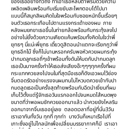
ของเธออย่างทั่วถึง ทำเอาเธอหลับตาพริ้มด้วยความ
เพลิดเพลินพร้อมกับเริ่มขยับสะโพกตอบโต้ไปมา
แบบนี้ก็สนุกสิผมคิดในใจพร้อมกับซอยหนักขึ้นเรื่อยๆ
จนตัวเธอกระเทือนไปตามแรงกระเด้าของผม ภาย
หลังผมยกขาเธอขึ้นในท่ายกล้อพร้อมกับกระทุ้งลงไป
อย่างไม่ยั้งด้วยความเคียดแค้นพรัอมทั้งคิดในใจว่าพี่
ยุทธๆ นี่แน่ะพี่ยุทธ เดี๋ยวดูสิตอนนำแตกจะเรียกกูว่าพี่
ยุทธอีกไม๊ ซึ่งก็ไม่นานหรอกครับพอหัวควยผมกระทุ้ง
ปากมดลูกเธอถี่ๆเข้าพร้อมทั้งดันให้บดกับปากมดลูก
เธอเป็นบางครั้งทำให้เธอส่งเสียงอ๊ะๆๆๆทุกครั้งที่ผม
กระแทกควยลงไปจนในที่สุดมือเธอก็ดังเอวผมไว้ช่อง
จิ๋มตอดรัดอย่างแรงจนผมทนไม่ไหวบดควยเข้ากับปา
กมดลูดเธอเป็นครั้งสุดท้ายพร้อมกับฉีดนำเงี่ยนที่ผม
เก็บไว้ตั้งแต่รู้จักเธอวันแรกออกไปจนหมดไส้หมดพุง
ขนาดที่ว่าพอผมชักควยออกมาแล้ว นำควยยังไหลริน
ออกมาจากจิ๋มเธออยู่เลย ตลอดเวลาที่อยู่ที่นั่น3วัน
เราเอากันทั้งวัน ทุกที่ ทุกท่า บางวันก็เหมาเรือไปที่
เกาะซึ่งอยู่ไม่ไกลนักเพื่อเปลี่ยนบรรยากาศก็มี เราเอา