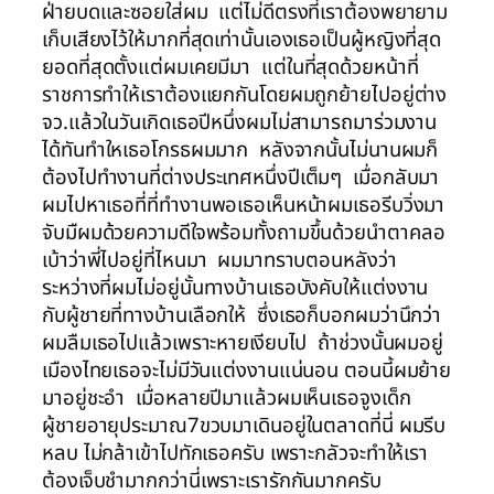
ฝ่ายบดและซอยใส่ผม แต่ไม่ดีตรงที่เราต้องพยายาม
เก็บเสียงไว้ให้มากที่สุดเท่านั้นเองเธอเป็นผู้หญิงที่สุด
ยอดที่สุดตั้งแต่ผมเคยมีมา แต่ในที่สุดด้วยหน้าที่
ราชการทำให้เราต้องแยกกันโดยผมถูกย้ายไปอยู่ต่าง
จว.แล้วในวันเกิดเธอปีหนึ่งผมไม่สามารถมาร่วมงาน
ได้ทันทำใหเธอโกรธผมมาก หลังจากนั้นไม่นานผมก็
ต้องไปทำงานที่ต่างประเทศหนึ่งปีเต็มๆ เมื่อกลับมา
ผมไปหาเธอที่ที่ทำงานพอเธอเห็นหน้าผมเธอรีบวิ่งมา
จับมืผมด้วยความดีใจพร้อมทั้งถามขึ้นด้วยนำตาคลอ
เบ้าว่าพี่ไปอยู่ที่ไหนมา ผมมาทราบตอนหลังว่า
ระหว่างที่ผมไม่อยู่นั้นทางบ้านเธอบังคับให้แต่งงาน
กับผู้ชายที่ทางบ้านเลือกให้ ซึ่งเธอก็บอกผมว่านึกว่า
ผมลืมเธอไปแล้วเพราะหายเงียบไป ถ้าช่วงนั้นผมอยู่
เมืองไทยเธอจะไม่มีวันแต่งงานแน่นอน ตอนนี้ผมย้าย
มาอยู่ชะอำ เมื่อหลายปีมาแล้วผมเห็นเธอจูงเด็ก
ผู้ชายอายุประมาณ7ขวบมาเดินอยู่ในตลาดที่นี่ ผมรีบ
หลบ ไม่กล้าเข้าไปทักเธอครับ เพราะกลัวจะทำให้เรา
ต้องเจ็บชำมากกว่านี่เพราะเรารักกันมากครับ