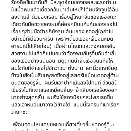
ร้องอื้อขึ้นมาทันที นี่ละจุดอ่อนของเธอละจะรอทำไม
ในเมื่อพบแล้วเดี๋ยวกลับมาเล่นใหม่ก็ได้ผมจึงจูบไล้ลิ้น
ลงตามลำตัวของเธอมาเรื่องสู่โหนกจิ๋มของเธอขณะ
เดียวกันมือขวาของผมก็ค่อยๆบีบแก้มก้นของเธอไป
เรื่อยๆส่วนมือซ้ายก็ยังลูบไล้นมของเธออยู่(อย่าไป
ขยำขยี้ทีเดียวนะครับ เพราะเดี๋ยวเธอจะเจ็บจนหมด
อารมณ์ไปเสียก่อน) เมื่อผ่านโหนกและดงหมอยอัน
สวยงามไปแล้วก็แน่นอนว่าต้องพบกับรูจิ๋มอันฉำเยิ้ม
ของเธออย่างแน่นอน มดูดกินนำจิ๋มเธอจนแห้งให้
สมใจกับที่จำเธอไปชักว่าวมาตั้งนาน เอานิ้วแหกจิ๋มดู
ข้างในยังเป็นสีชมพูสดซิงอยู่เลยครับเม็ดแตดอยู่ด้าน
บนสุดของรูจิ๋ม ผมรีบเอาปากเม้มลงไปทันที ส่วนลิ้น็
เขี่ยรัวไปที่แตดเธอเหมือนลิ้นงู อ๊าเสียงเธอร้องออก
มาอย่างสุดกลั้น ผมจึงใช้สองมือยกสะโพกเธอขึ้น
แล้วเอาหมอนมาวางไว้ข้างใต้ แบบนี้ไงครับที่เขาเรียก
ว่ายกซด
เพื่อนๆคนไหนเคยยหชามเกี๋ยวเตี๋ยวขึ้นซดคงรู้ดีนะ