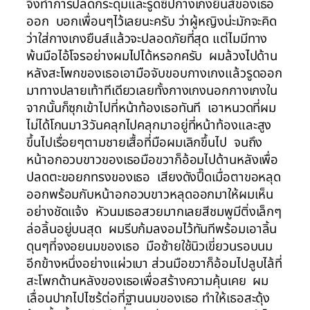
จึงทำการปลดกระดุมและรูดซิปกางเกงยีนส์ของเธอ
ออก บอกเพื่อนๆไว้เลยนะครับ ว่าผู้หญิงน่ะมักจะคิด
ว่าใส่กางเกงยืนส์แล้วจะปลอดภัยที่สุด แต่ไมมีทาง
พ้นมือไอ้โจรอย่างผมไปได้หรอกครับ ผมล้วงไปด้าน
หลังสะโพกของเธอเอามือจับขอบกางเกงแล้วรูดออก
มาทางปลายเท้าทีเดียวเลยทั้งกางเกงนอกกางเกงใน
จากนั้นก็ซุกเข้าไปที่หน้าท้องเธอทันที เอาหนวดที่ผม
ไม่ได้โกนมา3วันคลุกไปคลุกมาอยู่ที่หน้าท้องและสูง
ขึ้นไปเรื่อยๆตามชายเสื้อที่มือผมเลิกขึ้นไป จนถึง
หน้าอกอวบขาวของเธอมือขวาก็อ้อมไปด้านหลังเพื่อ
ปลดตะขอยกทรงของเธอ เสียงดังปึ๊ดเมื่อตาขอหลุด
ออกพร้อมกับหน้าอกอวบขาวหลุดออกมาให้ผมเห็น
อย่างชัดแจ้ง หัวนมเธอสวยมากเลยสีชมพูมีติ่งเล็กๆ
ล่อลิ้นอยู่บนสุด ผมรีบก้มลงอมไว้ทันทีพร้อมเอาลิ้น
ดุนๆที่จงอยนมของเธอ มือซ้ายใช้นิวเขี่ยวนรอบนม
อีกข้างหนึ่งอย่างแผ่วเบา ส่วนมือขวาก็อ้อมไปลูบไล้ที่
สะโพกด้านหลังของเธอเพื่อสร้างความคุ้นเคย ผม
เลื่อนปากไปไซร้ต่อที่ฐานนมของเธอ ทำให้เธอสะดุ้ง