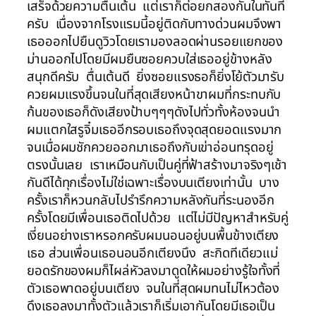
เสร็จด้วยความตื่นเต้น แต่เราก็ต่อยกสองกันในทันที
ครับ เนื่องจากโรงแรมนี้อยู่ติดกับทางด่วนผมจึงพา
เธอออกไปยืนดูวิวโดยเรามองลอดผ่านรอยแยกของ
ม่านออกไปโดยมีผมยืนซอยควบใส่เธออยู่ข้างหลัง
สนุกดีครับ ตื่นเต้นดี ยิ่งซอยแรงธอก็ยิ่งโย้ตัวมารับ
ควยผมแรงขึ้นจนในที่สุดเสียงหน้าขาผมที่กระทบกับ
ก้นของเธอก็ดังเสียงป้าบๆๆๆดังไปทั่วทั้งห้องจนนำ
ผมแตกใสรูจิ๋มเธออีกรอบเธอถึงจุดสุดยอดแรงมาก
จนเมื่อผมชักควยออกมาเธอถึงกับเข่าอ่อนทรุดอยู่
ตรงนั้นเลย เราเหมือนกับเป็นคู่ที่ฟ้าสร้างมาจริงๆเช้า
กันดีได้ทุกเรื่องไม่ใช่เฉพาะเรื่องบนเตียงเท่านั้น บาง
ครั้งเราก็หวนกลับไปรำรึกความหลังกันที่ระนองอีก
ครั้งโดยมีเพื่อนเธอติดไปด้วย แต่ไม่มีปัญหาสำหรับคู่
เงี่ยนอย่างเราหรอกครับผมนอนอยู่บนพื้นข้างเตียง
เธอ ส่วนเพื่อนเธอนอนอีกเตียงนึง สะกิดทีเดียวแม่
ยอดรักของผมก็ไผล่หัวลงมาดูดให้ผมอย่างรู้ใจทั้งที่
ตัวเธอพาดอยู่บนเตียง จนในที่สุดผมทนไม่ไหวต้อง
ดึงเธอลงมาทั้งตัวแล้วเราก็เริ่มเอากันโดยมีเธอเป็น