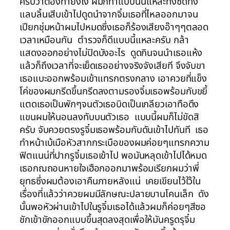
ครับว่าต้องทำยังไง ผมก็ทำแบบนั้นแหละทั้งซดทั้ง
แลบลิ้นเสีบเข้าไปดูดนำจากจิ๋มเธอที่ไหลออกมาจน
เปียกชุ่มหน้าผมไปหมดซึ่งเธอก็ร้องเสียงอ๊าๆๆตลอด
เวลาเหมือนกัน ตำรวจก็ดีแบบนี้แหละครับ กล้า
แสดงออกอย่างไม่ปิดบังอะไร ดูดกินจนนำเธอแห้ง
แล้วก็ถึงเวลาที่จะเย็ดเธออย่างจริงจังเสียที จึงจับขา
เธอแบะออกพร้อมเข้าแทรกตรงกลาง เอาควยที่แข็ง
โค่ของผมกรีดขึ้นกรีดลงตามรองจิ๋มเธอพร้อมกับขยี้
แตดเธอเป็นพักๆจนตัวเธอบิดเป็นเกลียวเอาทือดึง
แขนผมให้นอนลงทับบนตัวเธอ แบบนี้ผมก็ไม่ขัดสิ
ครับ จับควยตรงรูจิ๋มเธอพร้อมกับดันเข้าไปทันที เธอ
ทำหน้าเบ้เมือหัวสากกระเบือของผมค่อยๆแทรกความ
ฟิตแนน่ที่ปากรูจิ๋มเธอเข้าไป พอมันหลุดเข้าไปได้หมด
เธอกฌถอนหายใจเฮือกออกมาพร้อมเรียกผมว่าพี่
ยุทธซึ่งผมต้องเอาคืนภายหลังแน่ เคยเขียนไว้ใว้ใน
เรื่องที่แล้วว่าควยผมมีลักษณะปลายบานโคนเล็ก ดัง
นั้นพอหัวผ่านเข้าไปในรูจิ๋มเธอได้แล้วผมก็ค่อยๆสีซอ
ชักเข้าขักออกแบบขึ้นสุดลงสุดเพื่อให้มันครูดรุจิ๋ม