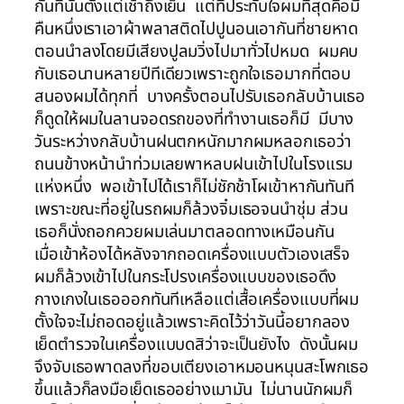
กันที่นั่นตั้งแต่เช้าถึงเย็น แต่ที่ประทับใจผมที่สุดคือมี
คืนหนึ่งเราเอาผ้าพลาสติดไปปูนอนเอากันที่ชายหาด
ตอนนำลงโดยมีเสียงปูลมวิ่งไปมาทั่วไปหมด ผมคบ
กับเธอนานหลายปีทีเดียวเพราะถูกใจเธอมากที่ตอบ
สนองผมได้ทุกที่ บางครั้งตอนไปรับเธอกลับบ้านเธอ
ก็ดูดให้ผมในลานจอดรถของที่ทำงานเธอก็มี มีบาง
วันระหว่างกลับบ้านฝนตกหนักมากผมหลอกเธอว่า
ถนนข้างหน้านำท่วมเลยพาหลบฝนเข้าไปในโรงแรม
แห่งหนึ่ง พอเข้าไปได้เราก็ไม่ชักช้าโผเข้าหากันทันที
เพราะขณะที่อยู่ในรถผมก็ล้วงจิ๋มเธอจนนำชุ่ม ส่วน
เธอก็นั่งถอกควยผมเล่นมาตลอดทางเหมือนกัน
เมื่อเข้าห้องได้หลังจากถอดเครื่องแบบตัวเองเสร็จ
ผมก็ล้วงเข้าไปในกระโปรงเครื่องแบบของเธอดึง
กางเกงในเธอออกทันทีเหลือแต่เสื้อเครื่องแบบที่ผม
ตั้งใจจะไม่ถอดอยู่แล้วเพราะคิดไว้ว่าวันนี้อยากลอง
เย็ดตำรวจในเครื่องแบบดสิว่าจะเป็นยังไง ดังนั้นผม
จึงจับเธอพาดลงที่ขอบเตียงเอาหมอนหนุนสะโพกเธอ
ขึ้นแล้วก็ลงมือเย็ดเธออย่างเมามัน ไม่นานนักผมก็