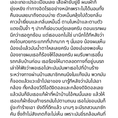
เลอะเทอะเปรอะเปื้อนเลย เสื้อผ้ายับยู่ยี่ ผมเผ้าก็
ยุ่งเหยิง ท่าทางอิดโรยอย่างหนักเพราะไม่ได้นอนทั้ง
คืนจนเลยมาถึงตอนบ่าย ตัวเหม็นคลุ้งไปด้วยกลิ่น
คาวน้ำเงี่ยนและกลิ่นเหม็นฉี่ ตามใบหน้าและตามตัว
แดงเป็นจ้ำ ๆ ปากก็เจ่อบวมตุ่ยเลยครับ ตอนแรกผม
นึกว่าเธอถูกซ้อม แต่เธอบอกไม่ใช่ มานึกได้ทีหลังว่า
คงโดนควยกระแทกที่ปากมาก ๆ นั่นเอง น้องผมเห็น
น้องเอ๋แล้วมันน้ำตาไหลเลยครับ น้องเอ๋เองพอเห็น
น้องชายผมเธอก็ร้องให้โฮเลยครับ ผมรีบพาเธอขึ้น
รถกลับบ้านก่อน เธอร้องให้มาตลอดทางที่อยู่บนรถ
เล่าให้ฟังว่าพอเธอไปกะมันมันพาเธอไปที่บ้านร้าง
ระหว่างทางผ่านบ้านสมาชิกคนนึงในแก๊งมัน พวกมัน
ก็จอดแล้วแวะเข้าไปเอาของ มารู้ทีหลังว่ามันไปเอา
กล้อง ทั้งกล้องวีดีโอดิจิตอลและกล้องดิจิตอลเลย
แล้วมันก็จับเธอแก้ผ้าที่หน้าบ้านไอ้คนนั้นเลย แล้วให้
เธอแก้ผ้าซ้อนท้ายรถมันไปตามถนน เธอไม่ยอมมันก็
ขู่จะทำร้ายเอา ยังดีที่ดึกแล้ว นานๆ จะมีรถสวนมาซัก
คัน ซึ่งถ้าไม่สังเกตก็จะไม่เห็น เพราะมันขี่รถล้อมคันที่