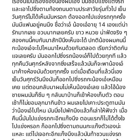
เรื่องนี้เป็นเรื่องของน้องผมเอง มันชอบแข่งแต่งรถ
และเอาไปซิ่งตามท้องถนนตามประสาวัยรุ่นทั่วไป เย็น
วันศุกร์ไม่ได้เห็นมันหรอก ต้องออกไปแข่งรถทุกครั้ง
มันมีแฟนอยู่คนนึง ชื่อว่าเอ๋ น้องเอ๋อายุ 14 เองแต่น่า
รักมากเลย อวบมากเลยครับ ขาว หมวย น่าฟัดจริง ๆ
สองคนนี้คบกันมาสักปีนึงเห็นจะได้ ปกติน้องผมคนนี้
กะน้องเอ๋จะไปไหนมาไหนด้วยกันตลอด เรียกว่าติดกัน
แจเลยครับ มันออกไปซิ่งรถน้องเอ๋ก็ไปด้วยทุกที แล้ว
ทุกคืนวันศุกร์หลังจากซิ่งเสร็จแล้วมันก็จะพาน้องเอ๋
มาค้างห้องมันด้วยทุกครั้ง แต่เมื่อเดือนที่แล้วนี่เอง
เย็นวันศุกร์วันนึงมันก็ออกไปซิ่งรถกะน้องเอ๋เหมือน
เคย แต่ตอนกลับมาผมไม่เห็นน้องเอ๋เลย แล้วไอ้น้อง
ชายผมมันก็ซึม ๆ กลับมาบ้านก็เข้าห้องเก็บตัว ตอน
เช้าก็ไม่ยอมลุกมากินข้าว ผมเลยไปเคาะประตูถามมัน
ว่าน้องเอ๋ไปไหน มันนิ่งไปพักนึงแล้วก็เล่าให้ฟังว่า เมื่อ
คืนนี้มันไปแข่งรถกะอีกแก๊งนึง ตอนแรกก็ไม่ได้ตั้งใจ
ไปแข่งหรอก ก็ออกไปซิ่งตามถนนกะแก๊งตัวเองน่ะ
แหละ แต่ไปเจอกะอีกแก๊งนึงแล้วมันท้าชวนแข่งรถ