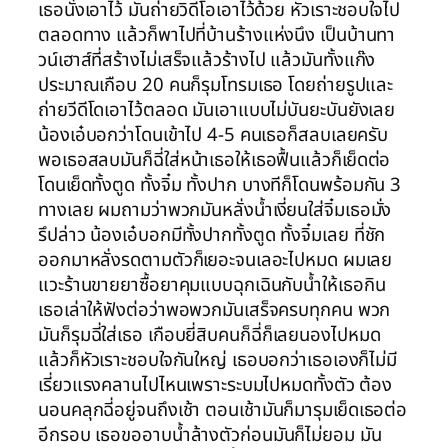
เธอนั่งเอาไว้ มันถ่ายวิดีโอเอาไว้ด้วย หัวเราะชอบใจไป
ตลอดทาง แล้วก็พาไปที่บ้านร้างแห่งนึง เป็นบ้านทา
วน์เฮาส์ที่สร้างไม่เสร็จแล้วร้างไป แล้วมันทั้งแก๊ง
ประมาณเกือบ 20 คนก็รุมโทรมเธอ โดยถ่ายรูปและ
ถ่ายวีดีโดเอาไว้ตลอด มันเอาแบบไม่บันยะบันยังเลย
น้องเอ๋บอกว่าโดนเข้าไป 4-5 คนเธอก็สลบเลยครับ
พอเธอสลบมันก็ฉี่ใส่หน้าเธอให้เธอฟื้นแล้วก็เย็ดต่อ
โดนเย็ดทั้งตูด ทั้งจิ๋ม ทั้งปาก บางทีก็โดนพร้อมกัน 3
ทางเลย ผมถามว่าพวกมันหลั่งน้ำเงี่ยนใส่จิ๋มเธอมั่ง
รึปล่าว น้องเอ๋บอกมีทั้งปากทั้งตูด ทั้งจิ๋มเลย ที่ชัก
ออกมาหลั่งรดตามตัวก็เยอะจนเลอะไปหมด ผมเลย
แวะร้านขายยาซื้อยาคุมแบบฉุกเฉินกับน้ำให้เธอกิน
เธอเล่าให้ฟังต่อว่าพอพวกมันเสร็จครบทุกคน พวก
มันก็รุมฉี่ใส่เธอ เกือบยี่สิบคนก็ฉี่ก็เลยนองไปหมด
แล้วก็หัวเราะชอบใจกันใหญ่ เธอบอกว่าเธอเองก็ไม่มี
เรี่ยวแรงคลานไปไหนเพราะระบมไปหมดทั้งตัว ต้อง
นอนคลุกฉี่อยู่จนถึงเช้า ตอนเช้ามันก็มารุมเย็ดเธอต่อ
อีกรอบ เธอขออาบน้ำล้างตัวก่อนมันก็ไม่ยอม มัน