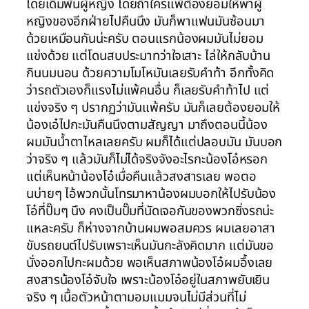
โดยเดิมพันผู้หญิง โดยถ้าใครแพ้ต้องยอมให้พาผู้
หญิงของอีกฝ่ายไปคืนนึง มันก็พาแฟนมันซ้อนมา
ด้วยเหมือนกันน่ะครับ ตอนแรกน้องผมมันไม่ยอม
แข่งด้วย แต่โดนสบประมาทว่าใจเสาะ ไล่ให้กลับบ้าน
กินนมนอน ด้วยความโมโหมันเลยรับคำท้า อีกทั้งคิด
ว่ารถตัวเองก็แรงไม่แพ้คนอื่น ก็เลยรับคำท้าไป แต่
แข่งจริง ๆ ปรากฏว่ามันแพ้ครับ มันก็เลยต้องยอมให้
น้องเอ๋ไปกะมันคืนนึงตามสัญญา มาถึงตอนนี้น้อง
ผมมันน้ำตาไหลเลยครับ ผมก็ได้แต่ปลอบมัน มันบอก
ว่าจริง ๆ แล้วมันก็ไม่ได้จริงจังอะไรกะน้องโอ๋หรอก
แต่เห็นหน้าน้องโอ๋เมื่อคืนแล้วสงสารเลย พอตอ
นบ่ายๆ ไอ้พวกนั้นโทรมาหาน้องผมบอกให้ไปรับน้อง
โอ๋ที่ปั๊มๆ นึง คงเป็นปั๊มที่นัดเจอกันของพวกซิ่งรถน่ะ
แหละครับ ก็ห่างจากบ้านผมพอสมควร ผมเลยอาสา
ขับรถยนต์ไปรับเพราะเห็นมันกะลังคิดมาก แต่มันขอ
นั่งออกไปกะผมด้วย พอเห็นสภาพน้องโอ๋ผมอึ้งเลย
สงสารน้องโอ๋จับใจ เพราะน้องโอ๋อยู่ในสภาพยับเยิน
จริง ๆ เนื้อตัวหน้าตามอมแมมจนไม่มีส่วนที่ไม่