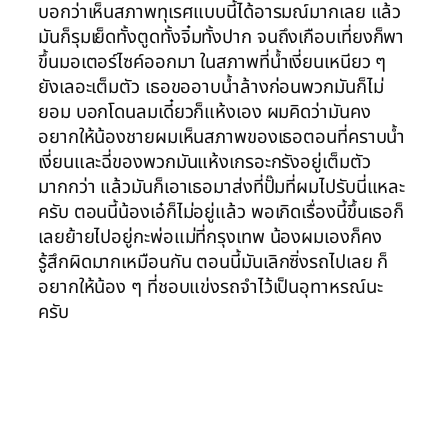
บอกว่าเห็นสภาพทุเรศแบบนี้ได้อารมณ์มากเลย แล้ว
มันก็รุมเย็ดทั้งตูดทั้งจิ๋มทั้งปาก จนถึงเกือบเที่ยงก็พา
ขึ้นมอเตอร์ไซค์ออกมา ในสภาพที่น้ำเงี่ยนเหนียว ๆ
ยังเลอะเต็มตัว เธอขออาบน้ำล้างก่อนพวกมันก็ไม่
ยอม บอกโดนลมเดี๋ยวก็แห้งเอง ผมคิดว่ามันคง
อยากให้น้องชายผมเห็นสภาพของเธอตอนที่คราบน้ำ
เงี่ยนและฉี่ของพวกมันแห้งเกรอะกรังอยู่เต็มตัว
มากกว่า แล้วมันก็เอาเธอมาส่งที่ปั๊มที่ผมไปรับนี่แหละ
ครับ ตอนนี้น้องเอ๋ก็ไม่อยู่แล้ว พอเกิดเรื่องนี้ขึ้นเธอก็
เลยย้ายไปอยู่กะพ่อแม่ที่กรุงเทพ น้องผมเองก็คง
รู้สึกผิดมากเหมือนกัน ตอนนี้มันเลิกซิ่งรถไปเลย ก็
อยากให้น้อง ๆ ที่ชอบแข่งรถจำไว้เป็นอุทาหรณ์นะ
ครับ