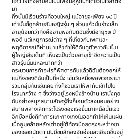
แก้ว เราทั้งสามคนเป็นเพื่อนคู่หูกันทีเดียวในเวลาต่อ
มา
กิ่งนั้นมีเรือนร่างที่อวบใหญ่ แม้อายุจะเพียง ๑๔ ปี
เท่านั้นก็ดูคล้ายกับหญิงรุ่น ๆ ส่วนแก้วนั้นร่างเล็ก
อายุน้อยกว่ากิ่งคืออายุพอกับดิฉันซึ่งมีอายุ๑๒ ปี
พอดี แต่เหตุการณ์ต่าง ๆ ที่เกี่ยวกับเพศและ
พฤติการณ์ที่ผ่านมาแล้วทำให้ดิฉันดูตัวราวกับเป็น
ผู้ใหญ่เสียเต็มที เห็นจะเป็นด้วยอายุเข้าขีดความเป็น
สาวรุ่นนั่นแหละมากกว่า
กระบวนการทำอะไรที่พิศดารกันแล้วดิฉันต้องยกให้
แม่กิ่งของดิฉันเป็นที่หนึ่ง เช่นวันหนึ่งพอพวกเรามา
รวมกลุ่มกันเช่นเคย กิ่งก็ชวนเราให้พากันเข้าไปใน
โรงนากว้าง ๆ ซึ่งว่างอยู่โรงหนึ่งข้างบ้าน เรานั่งคุย
กันอย่างสนุกสนานสักครู่กิ่งก็เอนตัวลงนอนอย่าง
สบายพลางเลิกกระโปรงของเธอขึ้นมาเหนือบั้นเอว
อีกมือหนึ่งก็ทำการแกะกางเกงในออกทำให้เห็นแผ่น
เนื้ออูมคล้ายหลังเต่าอยู่ใต้ท้องน้อยตรงระหว่างขา
ของเธอถนัดตา มันมีขนสีทองอันอ่อนละเอียดขึ้นอยู่