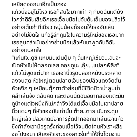
เหยียดออกมาอีกเป็นกอง
แก้วนิ่งอยู่ไม่ไหว เธอก็สนใจมากเท่า ๆ กับดิฉันแต่ยัง
ไวกว่าดิฉันเสียอีกเธอเอื้อมมือไปจับดุ้นเอ็นของปลิวไว้
อย่างเต็มกำทีเดียว หนุ่มน้อยก็ยอมให้เธอจับเล่น
อย่างไม่ขัดใจ แก้วรู้สึกภูมิใจในความรู้ใหม่ของเธอมาก
เธอลูบคลำมันอย่างย่ามมือแล้วหันมาพูดกับดิฉัน
อย่างแปลกใจ
“แก่นใจ..ดูซิ แหมมันเต้นตุ๊บ ๆ ดิ้นใหญ่เชียว…ฉันจะ
เปิดหัวมันให้ตลอดเลย คอยดูนะ..อุ๊ย…แปลกพิลึก”
แก้วไม่พูดแต่ปาก เธอเอานิ้วรูดปลอกหนังประหลาด
ลงจนสุด หัวใหญ่ตอนปลายเอ็นของปลิวแดงจัดสั่น
หัวหงึก ๆ เหมือนตุ๊กตาตัวย่อมที่มีชีวิตชีวาน่าลูบน่า
คลำเล่นจัง ดิฉันคิด และตอนนี้ดิฉันอยากลองแตะมัน
ดูบ้างแต่ใจหนึ่งก็ไม่กล้าจึงได้แต่เอื้อมมือไปเอาปลาย
นิ้วแตะ ๆ ที่หัวของมันเท่านั้น ต๊าย..ตาย มันกระดุบ
ใหญ่แล้ว ปลิวเกิดมีอาการซู้ดปากออกมาเล่นเอาแก้ว
ซึ่งกำลังเอามือรูดรั้งท่อนเนื้อไว้จนติดโคนหัวเราะเสีย
งอไปงอมา เสียงหัวเราะของสาวรุ่นทำให้กิ่งโฉมงาม