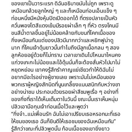
ของเขาเป็นวาระแรก ดิฉันอธิบายมันไม่ถูก เพราะดู
เหมือนกล้วยลูกใหญ่ ๆ และก็เหมือนท่อนเอ็นแข็ง ๆ
ท่อนหนึ่งมีหนังหุ้มปิดเปิดออกได้ ที่ตรงปลายเป็นหัว
ควั่นพองโตสีแดงเข้มมีรอยผ่าเล็ก ๆ ที่หัว ตรงโคนมี
ขนสีน้ำตาลขึ้นอยู่ไม่น้อยคล้ายกับขนที่โคกเนื้อของ
กิ่งเหมือนกันแต่ของปลิวมีมากกว่าและหยิกฟูน่าดู
มาก ที่โคนเจ้าดุ้นยาวนั้นทำไมถึงมีลูกเนื้อกลม ๆ สอง
ลูกห้อยอยู่ด้วยก็ไม่ทราบ เวลาเขาเดินไปไหนมาไหนคง
แก่วงเกะกะไม่น้อยและไอ้ดุ้นนั่นก็จะต้องสั่นหัวไปมาไม่
หยุดหย่อน เขาคงรู้สึกรำคาญแย่เชียวทำให้ดิฉันไม่
อยากมีอะไรอย่างผู้ชายเลย เพราะมันไม่เหมือนของ
พวกเราผู้หญิงสักนิดที่นูนเกลี้ยงแนบสนิทกับหว่างขา
อย่างน่าชม ประกอบด้วยรอยผ่าสีชมพูเรื่อ ๆ อย่างที่
ของกิ่งที่เราได้เห็นเต็มตาในวันนี้ ขณะนั้นเราเห็นหนุ่ม
ปลิวเอามือกุมเจ้าท่อนเนื้อไว้และพูดว่า
“กิ่งจ๋า..แม่เพื่อนรัก ฉันไม่เอาเปรียบเธอหรอกนะที่เธอ
ให้ชมของเธอ ฉันก็ยินดีให้เธอชมของฉันเหมือนกัน”
รู้สึกว่าขณะที่ปลิวพูดนั้น ก้อนเนื้อของเขายิ่งยาว