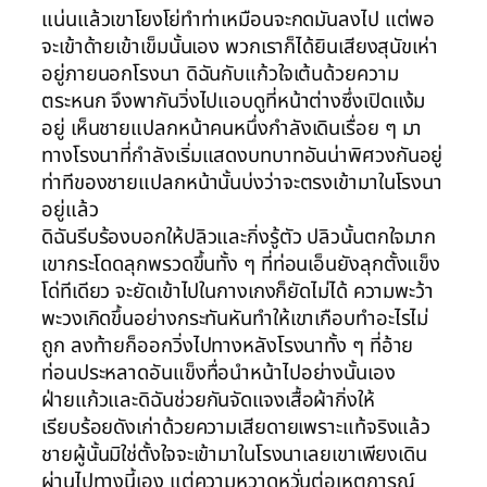
แน่นแล้วเขาโยงโย่ทำท่าเหมือนจะกดมันลงไป แต่พอ
จะเข้าด้ายเข้าเข็มนั้นเอง พวกเราก็ได้ยินเสียงสุนัขเห่า
อยู่ภายนอกโรงนา ดิฉันกับแก้วใจเต้นด้วยความ
ตระหนก จึงพากันวิ่งไปแอบดูที่หน้าต่างซึ่งเปิดแง้ม
อยู่ เห็นชายแปลกหน้าคนหนึ่งกำลังเดินเรื่อย ๆ มา
ทางโรงนาที่กำลังเริ่มแสดงบทบาทอันน่าพิศวงกันอยู่
ท่าทีของชายแปลกหน้านั้นบ่งว่าจะตรงเข้ามาในโรงนา
อยู่แล้ว
ดิฉันรีบร้องบอกให้ปลิวและกิ่งรู้ตัว ปลิวนั้นตกใจมาก
เขากระโดดลุกพรวดขึ้นทั้ง ๆ ที่ท่อนเอ็นยังลุกตั้งแข็ง
โด่ทีเดียว จะยัดเข้าไปในกางเกงก็ยัดไม่ได้ ความพะว้า
พะวงเกิดขึ้นอย่างกระทันหันทำให้เขาเกือบทำอะไรไม่
ถูก ลงท้ายก็ออกวิ่งไปทางหลังโรงนาทั้ง ๆ ที่อ้าย
ท่อนประหลาดอันแข็งทื่อนำหน้าไปอย่างนั้นเอง
ฝ่ายแก้วและดิฉันช่วยกันจัดแจงเสื้อผ้ากิ่งให้
เรียบร้อยดังเก่าด้วยความเสียดายเพราะแท้จริงแล้ว
ชายผู้นั้นมิใช่ตั้งใจจะเข้ามาในโรงนาเลยเขาเพียงเดิน
ผ่านไปทางนี้เอง แต่ความหวาดหวั่นต่อเหตุการณ์