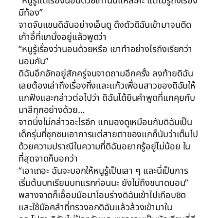
“หนูรู้แต่เรื่องนอนด้วยเท่านั้นแหละค่ะ แต่ไม่รู้ถึงเรื่อง
มีท้อง”
จาดจับแขนดิฉันอย่างเอ็นดู ดึงตัวดิฉันเข้ามาจนติด
เก้าอี้ที่แกนั่งอยู่แล้วพูดว่า
“หนูรู้เรื่องว่านอนด้วยหรือ เขาทำอย่างไรถึงเรียกว่า
นอนกัน”
ดิฉันอึกอักอยู่สักครู่จนจาดถามอีกครั้ง ลงท้ายดิฉัน
เลยต้องเล่าถึงเรื่องกิ่งและแก้วเพื่อนสาวของดิฉันให้
แกฟังและกล่าวต่อไปว่า ดิฉันได้ยินคำพูดที่แกคุยกับ
มาลีทุกอย่างด้วย…
จาดนิ่งไม่กล่าวอะไรอีก แกมองดูเหมือนกับดิฉันเป็น
เด็กรุ่นที่ซุกซนเอาการแต่สายตาของแกก็นับว่าเต็มไป
ด้วยความปราณีในความที่ดิฉันอยากรู้อยู่ไม่น้อย ใน
ที่สุดจาดก็บอกว่า
“เอาเถอะ ฉันจะบอกให้หนูรู้เป็นเลา ๆ และนี่เป็นการ
เริ่มต้นบทเรียนบทแรกก่อนนะ ยังไม่ถึงขนาดนอน”
พลางจาดก็เอื้อมมือมาโอบร่างดิฉันเข้าไปเกือบชิด
และใช้มือคลำที่ทรวงอกดิฉันแล้วล้วงเข้ามาใน