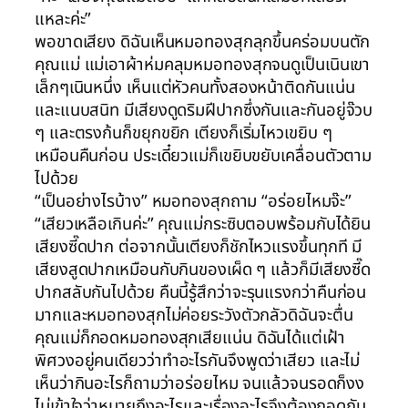
แหละค่ะ”
พอขาดเสียง ดิฉันเห็นหมอทองสุกลุกขึ้นคร่อมบนตัก
คุณแม่ แม่เอาผ้าห่มคลุมหมอทองสุกจนดูเป็นเนินเขา
เล็กๆเนินหนึ่ง เห็นแต่หัวคนทั้งสองหน้าติดกันแน่น
และแนบสนิท มีเสียงดูดริมฝีปากซึ่งกันและกันอยู่จ๊วบ
ๆ และตรงก้นก็ขยุกขยิก เตียงก็เริ่มไหวเขยิบ ๆ
เหมือนคืนก่อน ประเดี๋ยวแม่ก็เขยิบขยับเคลื่อนตัวตาม
ไปด้วย
“เป็นอย่างไรบ้าง” หมอทองสุกถาม “อร่อยไหมจ๊ะ”
“เสียวเหลือเกินค่ะ” คุณแม่กระซิบตอบพร้อมกับได้ยิน
เสียงซี๊ดปาก ต่อจากนั้นเตียงก็ชักไหวแรงขึ้นทุกที มี
เสียงสูดปากเหมือนกับกินของเผ็ด ๆ แล้วก็มีเสียงซี๊ด
ปากสลับกันไปด้วย คืนนี้รู้สึกว่าจะรุนแรงกว่าคืนก่อน
มากและหมอทองสุกไม่ค่อยระวังตัวกลัวดิฉันจะตื่น
คุณแม่ก็กอดหมอทองสุกเสียแน่น ดิฉันได้แต่เฝ้า
พิศวงอยู่คนเดียวว่าทำอะไรกันจึงพูดว่าเสียว และไม่
เห็นว่ากินอะไรก็ถามว่าอร่อยไหม จนแล้วจนรอดก็งง
ไม่เข้าใจว่าหมายถึงอะไรและเรื่องอะไรจึงต้องกอดกัน