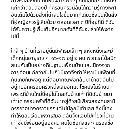
กำพร้าสองคน คนหนึ่งอายุพอ ๆ กับดิฉันอีกคนหนึ่ง
แก่กว่าดิฉันสองปี ที่ครอบครัวนี้ฉันได้ความรู้ทางเพศ
อันเต็มไปด้วยสิ่งที่น่าสนใจขึ้นมากทีเดียวซึ่งมันเป็นสิ่ง
ที่ผู้หญิงควรรู้เสียด้วย ตลอดเวลา ๓ ปีที่อยู่ที่นี่ ดิฉัน
ได้รับความรู้เพิ่มเติมอีกมากดังที่ดิฉันจะเล่าให้ฟังต่อ
ไปนี้
ใกล้ ๆ บ้านที่เราอยู่นั้นมีฟาร์มเล็ก ๆ แห่งหนึ่งและมี
เด็กหนุ่มอายุราว ๆ ๑๖-๑๗ อยู่ ๒ คน พวกเราได้สนิท
สนมกันเป็นอย่างดีในฐานะเพื่อนบ้านและเนื่องจาก
อายุอ่อนแก่กว่ากันไม่กี่ปีนี่เองจึงทำให้เราเป็นเพื่อนที่
คุ้นเคยกันพอดู แต่ต่อมาคุณพ่อกลับมาย้ายดิฉันไป
อยู่กับอีกครอบครัวหนึ่งเสียอีกแต่โชคยังไม่ร้ายนัก
เพราะที่บ้านใหม่นี้อยู่ไม่ไกลกับบ้านเก่าที่ดิฉันย้ายมา
เท่าใด ครอบครัวที่ดิฉันมาอยู่ด้วยมีเพียงสองคนสามี
ภรรยาอย่างคราวแรกแต่ไม่มีลูกมีเต้าเลย สิ่งนี้ช่าง
ทำให้ดิฉันเงียบเหงาเสมอ ดิฉันจึงแอบไปเที่ยวที่บ้าน
เก่าซึ่งมีเพื่อนอยู่สองคน คนโตชื่อกิ่งและคนรองชื่อ