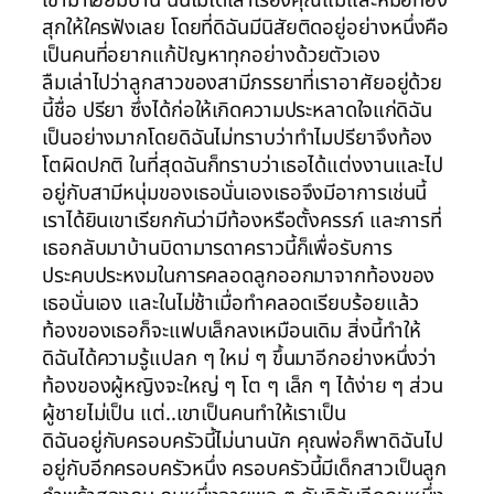
สุกให้ใครฟังเลย โดยที่ดิฉันมีนิสัยติดอยู่อย่างหนึ่งคือ
เป็นคนที่อยากแก้ปัญหาทุกอย่างด้วยตัวเอง
ลืมเล่าไปว่าลูกสาวของสามีภรรยาที่เราอาศัยอยู่ด้วย
นี้ชื่อ ปรียา ซึ่งได้ก่อให้เกิดความประหลาดใจแก่ดิฉัน
เป็นอย่างมากโดยดิฉันไม่ทราบว่าทำไมปรียาจึงท้อง
โตผิดปกติ ในที่สุดฉันก็ทราบว่าเธอได้แต่งงานและไป
อยู่กับสามีหนุ่มของเธอนั่นเองเธอจึงมีอาการเช่นนี้
เราได้ยินเขาเรียกกันว่ามีท้องหรือตั้งครรภ์ และการที่
เธอกลับมาบ้านบิดามารดาคราวนี้ก็เพื่อรับการ
ประคบประหงมในการคลอดลูกออกมาจากท้องของ
เธอนั่นเอง และในไม่ช้าเมื่อทำคลอดเรียบร้อยแล้ว
ท้องของเธอก็จะแฟบเล็กลงเหมือนเดิม สิ่งนี้ทำให้
ดิฉันได้ความรู้แปลก ๆ ใหม่ ๆ ขึ้นมาอีกอย่างหนึ่งว่า
ท้องของผู้หญิงจะใหญ่ ๆ โต ๆ เล็ก ๆ ได้ง่าย ๆ ส่วน
ผู้ชายไม่เป็น แต่..เขาเป็นคนทำให้เราเป็น
ดิฉันอยู่กับครอบครัวนี้ไม่นานนัก คุณพ่อก็พาดิฉันไป
อยู่กับอีกครอบครัวหนึ่ง ครอบครัวนี้มีเด็กสาวเป็นลูก