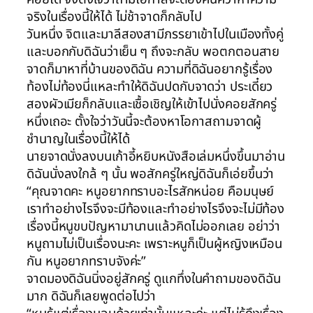
จริงในเรื่องนี้ให้ได้ ไม่ช้าจาดก็กลับไป
วันหนึ่ง จิตและมาลีสองสามีภรรยาเข้าไปในเมืองทั้งคู่
และบอกกับดิฉันว่าเย็น ๆ ถึงจะกลับ พอตกตอนสาย
จาดก็มาหาที่บ้านของดิฉัน ความที่ดิฉันอยากรู้เรื่อง
ท้องไม่ท้องนี่แหละทำให้ดิฉันปดกับจาดว่า ประเดี๋ยว
สองผัวเมียก็กลับและเชื้อเชิญให้เข้าไปนั่งคอยสักครู่
หนึ่งเถอะ ตั้งใจว่าวันนี้จะต้องหาโอกาสถามจาดผู้
ชำนาญในเรื่องนี้ให้ได้
นายจาดนั่งลงบนเก้าอี้หยิบหนังสือเล่มหนึ่งขึ้นมาอ่าน
ดิฉันนั่งลงใกล้ ๆ นั้น พอสักครู่ใหญ่ดิฉันก็เอ่ยขึ้นว่า
“คุณจาดคะ หนูอยากทราบอะไรสักหน่อย คือมนุษย์
เราทำอย่างไรจึงจะมีท้องและทำอย่างไรจึงจะไม่มีท้อง
เรื่องนี้หนูขบปัญหามานานแล้วคิดไม่ออกเลย อย่าว่า
หนูถามไม่เป็นเรื่องนะคะ เพราะหนูก็เป็นผู้หญิงเหมือน
กัน หนูอยากทราบจังค่ะ”
จาดมองดิฉันนิ่งอยู่สักครู่ ดูแกทึ่งในคำถามของดิฉัน
มาก ดิฉันก็เลยพูดต่อไปว่า