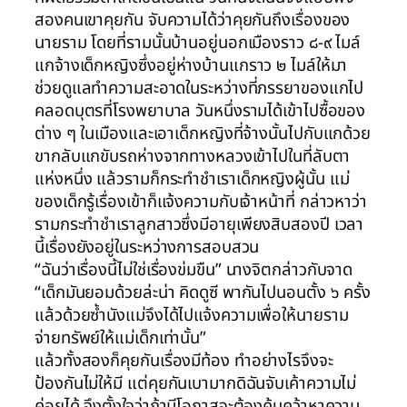
สองคนเขาคุยกัน จับความได้ว่าคุยกันถึงเรื่องของ
นายราม โดยที่รามนั้นบ้านอยู่นอกเมืองราว ๘-๙ ไมล์
แกจ้างเด็กหญิงซึ่งอยู่ห่างบ้านแกราว ๒ ไมล์ให้มา
ช่วยดูแลทำความสะอาดในระหว่างที่ภรรยาของแกไป
คลอดบุตรที่โรงพยาบาล วันหนึ่งรามได้เข้าไปซื้อของ
ต่าง ๆ ในเมืองและเอาเด็กหญิงที่จ้างนั้นไปกับแกด้วย
ขากลับแกขับรถห่างจากทางหลวงเข้าไปในที่ลับตา
แห่งหนึ่ง แล้วรามก็กระทำชำเราเด็กหญิงผู้นั้น แม่
ของเด็กรู้เรื่องเข้าก็แจ้งความกับเจ้าหน้าที่ กล่าวหาว่า
รามกระทำชำเราลูกสาวซึ่งมีอายุเพียงสิบสองปี เวลา
นี้เรื่องยังอยู่ในระหว่างการสอบสวน
“ฉันว่าเรื่องนี้ไม่ใช่เรื่องข่มขืน” นางจิตกล่าวกับจาด
“เด็กมันยอมด้วยล่ะน่า คิดดูซี พากันไปนอนตั้ง ๖ ครั้ง
แล้วด้วยซ้ำนังแม่จึงได้ไปแจ้งความเพื่อให้นายราม
จ่ายทรัพย์ให้แม่เด็กเท่านั้น”
แล้วทั้งสองก็คุยกันเรื่องมีท้อง ทำอย่างไรจึงจะ
ป้องกันไม่ให้มี แต่คุยกันเบามากดิฉันจับเค้าความไม่
ค่อยได้ จึงตั้งใจว่าถ้ามีโอกาสจะต้องค้นคว้าหาความ