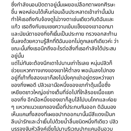
ซึ่งกำลังนอนปิดตาอยู่นั้นเผยอเปลือกตาผงกศีรษะ
ขึ้น พอหล่อนได้เห็นท่อนเอ็นประหลาดเข้าเท่านั้นมัน
ทำให้เธอถึงกับจ้องดูไม่วางตาเช่นเดียวกับดิฉันและ
แก้ว เธอถึงกับชมเชยความเข้มแข็งของเขาออกมา
และนัยน์ตาของกิ่งก็เยิ้มเป็นประกาย ทรวงอกสะท้าน
ขึ้นลงด้วยความรู้สึกที่ดิฉันบอกไม่ถูกเลยทีเดียวค่ะ ว่า
ขณะนั้นกิ่งเธอนึกถึงอะไรต่อสิ่งที่เธอกำลังได้ประสบ
อยู่นั้น
แต่ไม่ทันจะต้องนึกเดาไปนานเท่าไรเลย หนุ่มปลิวก็
ช่วยแหวกกางเกงของเขาให้ต่ำลง พอมันลงไปกอง
อยู่ที่เท้าทั้งสองเขาก็ลงไปนั่งคุกเข่าอยู่ตรงหว่างขา
ของกิ่งพอดี ปลิวเอามือหนึ่งของเขากำดุ้นเนื้อซึ่ง
เหยียดยาวใหญ่อย่างเต็มที่จ่อไปที่ใกล้รอยเนื้อแยก
ของกิ่ง อีกมือหนึ่งของเขาก็ลูบไล้ไปบนโคกและค่อย
ๆ แหวกแนวแยกของเนื้อที่ประกบกันออก ดิฉันมอง
เห็นแคมทั้งสองที่เผยอปากออกมานั้นมีสีแดงเป็นก
ลีบน่ารักและฉ่ำเยิ้มไปด้วยน้ำลื่นชนิดหนึ่งทีเดียว ปลิว
บรรจงจับหัวลึงค์เขี่ยไปมาบริเวณปากแคมอันอวบ