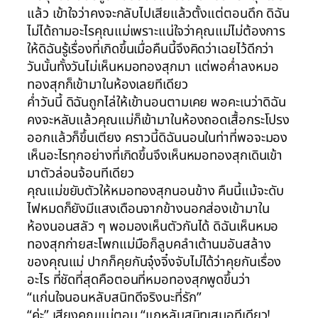
แล้ว เข้าใจว่าคงจะกลับไปเสียแล้วตั้งแต่ตอนดึก ดิฉัน
ไม่ได้ถามอะไรคุณแม่เพราะแน่ใจว่าคุณแม่ไม่ต้องการ
ให้ดิฉันรู้เรื่องที่เกิดขึ้นเมื่อคืนนี้จึงคิดว่าเฉยไว้ดีกว่า
วันนั้นทั้งวันไม่เห็นหมอทองสุกมา แต่พอค่ำลงหมอ
ทองสุกก็เข้ามาในห้องเลยทีเดียว
ค่ำวันนี้ ดิฉันถูกไล่ให้เข้านอนตามเคย พอคะเนว่าดิฉัน
คงจะหลับแล้วคุณแม่ก็เข้ามาในห้องถอดเสื้อกระโปรง
ออกแล้วก็ขึ้นเตียง คราวนี้ดิฉันนอนในท่าที่พอจะมอง
เห็นอะไรทุกอย่างที่เกิดขึ้นจึงเห็นหมอทองสุกเดินเข้า
มาตัวล่อนจ้อนทีเดียว
คุณแม่ขยับตัวให้หมอทองสุกนอนข้าง คืนนี้แม้จะดับ
ไฟหมดก็ยังมีแสงเดือนจากข้างนอกส่องเข้ามาใน
ห้องนอนสลัว ๆ พอมองเห็นตัวกันได้ ดิฉันเห็นหมอ
ทองสุกก่ายสะโพกแม่มือก็ลูบคลำเต้านมอันสล้าง
ของคุณแม่ ปากก็คุยกันจุ๋งจิ๋งจับไม่ได้ว่าคุยกันเรื่อง
อะไร ที่ชัดที่สุดคือตอนที่หมอทองสุกพูดขึ้นว่า
“แก่นใจนอนหลับสนิทดีจริงนะที่รัก”
“ค่ะ” เสียงคุณแม่ตอบ “แกหลับสนิทเสมอทีเดียว!