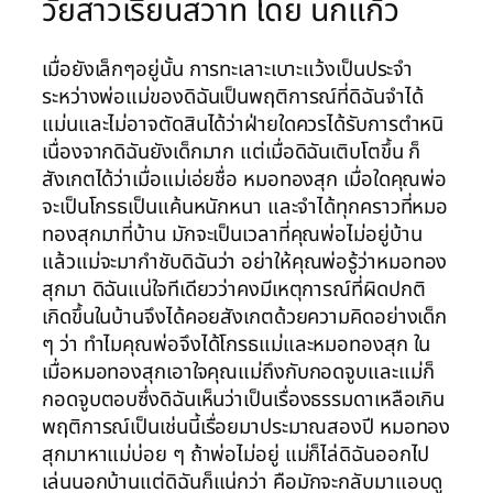
วัยสาวเรียนสวาท โดย นกแก้ว
เมื่อยังเล็กๆอยู่นั้น การทะเลาะเบาะแว้งเป็นประจำ
ระหว่างพ่อแม่ของดิฉันเป็นพฤติการณ์ที่ดิฉันจำได้
แม่นและไม่อาจตัดสินได้ว่าฝ่ายใดควรได้รับการตำหนิ
เนื่องจากดิฉันยังเด็กมาก แต่เมื่อดิฉันเติบโตขึ้น ก็
สังเกตได้ว่าเมื่อแม่เอ่ยชื่อ หมอทองสุก เมื่อใดคุณพ่อ
จะเป็นโกรธเป็นแค้นหนักหนา และจำได้ทุกคราวที่หมอ
ทองสุกมาที่บ้าน มักจะเป็นเวลาที่คุณพ่อไม่อยู่บ้าน
แล้วแม่จะมากำชับดิฉันว่า อย่าให้คุณพ่อรู้ว่าหมอทอง
สุกมา ดิฉันแน่ใจทีเดียวว่าคงมีเหตุการณ์ที่ผิดปกติ
เกิดขึ้นในบ้านจึงได้คอยสังเกตด้วยความคิดอย่างเด็ก
ๆ ว่า ทำไมคุณพ่อจึงได้โกรธแม่และหมอทองสุก ใน
เมื่อหมอทองสุกเอาใจคุณแม่ถึงกับกอดจูบและแม่ก็
กอดจูบตอบซึ่งดิฉันเห็นว่าเป็นเรื่องธรรมดาเหลือเกิน
พฤติการณ์เป็นเช่นนี้เรื่อยมาประมาณสองปี หมอทอง
สุกมาหาแม่บ่อย ๆ ถ้าพ่อไม่อยู่ แม่ก็ไล่ดิฉันออกไป
เล่นนอกบ้านแต่ดิฉันก็แน่กว่า คือมักจะกลับมาแอบดู