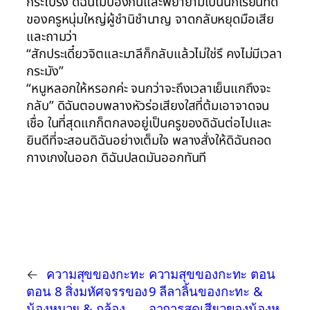
กระโปรง ดิฉันไม่ป้องกันและพยายามเป็นนักเรียนที่ดี
ของครูหนุ่มใหญ่ผู้ชำนิชำนาญ จาดกลับหยุดมือเสีย
และถามว่า
“สักประเดี๋ยวจิตและมาลีก็กลับแล้วไม่ใช่รึ คงไม่มีเวลา
กระมัง”
“หนูหลอกให้หรอกค่ะ จนกว่าจะถึงเวลาเย็นแกถึงจะ
กลับ” ดิฉันตอบพลางหัวร่อเสียงใสที่ต้มเอาจาดจน
เชื่อ ในที่สุดแกก็ตกลงอยู่เป็นครูของดิฉันต่อไปและ
ยินดีที่จะสอนดิฉันอย่างเต็มใจ พลางสั่งให้ดิฉันถอด
กางเกงในออก ดิฉันปลดมันออกทันที
←
ความสุขของกะทะ
ความสุขของกะทะ ตอน
ตอน 8 สิ่งมหัศจรรของ
9 ลีลาลิ้นของกะทะ &
น้องหมวย & กล้อง
อาการสุดเสียวของน้องห