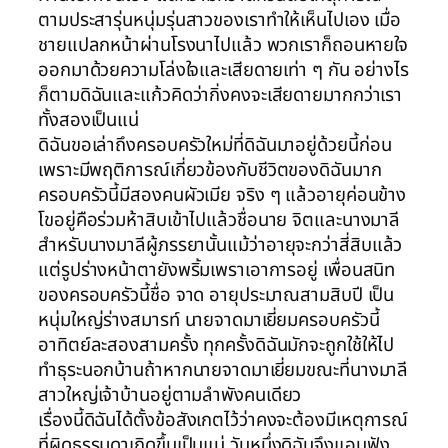
ตามประสารุ่นหนุ่มรุ่นสาวของเราทำให้เห็นไปเอง เมื่อ
ชายแปลกหน้าผ่านโรงนาไปแล้ว พวกเราก็ถอนหายใจ
ออกมาด้วยความโล่งใจและเสียดายเท่า ๆ กัน อย่างไร
ก็ตามดิฉันและแก้วคิดว่ากิ่งคงจะเสียดายมากกว่าเรา
ทั้งสองเป็นแน่
ดิฉันขอเล่าถึงครอบครัวใหม่ที่ดิฉันมาอยู่ด้วยนี้ก่อน
เพราะมีพฤติการณ์เกี่ยวข้องกับชีวิตของดิฉันมาก
ครอบครัวนี้มีสองคนผัวเมีย จริง ๆ แล้วอายุค่อนข้าง
โขอยู่คือร่วมห้าสิบเข้าไปแล้วชื่อนาย จิตและนางมาลี
สำหรับนางมาลีผู้ภรรยานั้นแม้ว่าอายุจะกว่าสี่สิบแล้ว
แต่รูปร่างหน้าตายังพริ้มเพราเอาการอยู่ เพื่อนสนิท
ของครอบครัวนี้ชื่อ จาด อายุประมาณสามสิบปี เป็น
หนุ่มใหญ่ร่างสมารท์ นายจาดมาเยี่ยมครอบครัวนี้
อาทิตย์ละสองสามครั้ง ทุกครั้งดิฉันมักจะถูกใช้ให้ไป
ทำธุระนอกบ้านถ้าหากนายจาดมาเยี่ยมขณะที่นางมาลี
สาวใหญ่เจ้าบ้านอยู่ตามลำพังคนเดียว
เรื่องนี้ดิฉันได้ตั้งข้อสังเกตไว้ว่าคงจะต้องมีเหตุการณ์
ที่ผิดธรรมดาเกิดขึ้นเป็นแน่ วันหนึ่งดิฉันจึงแอบฟัง