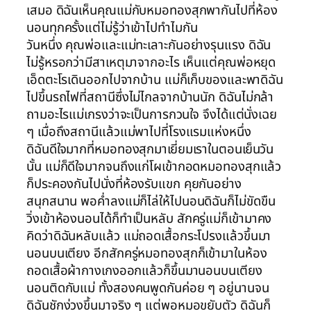
เสมอ ดิฉันเห็นคุณแม่กับหมอทองสุกพากันไปที่ห้อง
นอนทุกครั้งแต่ไม่รู้ว่าเข้าไปทำไมกัน
วันหนึ่ง คุณพ่อและแม่ทะเลาะกันอย่างรุนแรง ดิฉัน
ไม่รู้หรอกว่ามีสาเหตุมาจากอะไร เห็นแต่คุณพ่อหยุด
เอ็ดตะโรเดินออกไปจากบ้าน แม่ก็เก็บของและพาดิฉัน
ไปขึ้นรถไฟที่สถานีซึ่งไม่ไกลจากบ้านนัก ดิฉันไม่กล้า
ถามอะไรแม่เกรงว่าจะเป็นการกวนใจ จึงได้แต่นั่งเฉย
ๆ เมื่อถึงสถานีแล้วแม่พาไปที่โรงแรมแห่งหนึ่ง
ดิฉันดีใจมากที่หมอทองสุกมาเยี่ยมเราในตอนเย็นวัน
นั้น แม่ก็ดีใจมากจนถึงแก่โผเข้ากอดหมอทองสุกแล้ว
ก็ประคองกันไปนั่งที่ห้องรับแขก คุยกันอย่าง
สนุกสนาน พอค่ำลงแม่ก็ไล่ให้ไปนอนดิฉันก็ไม่ขัดขืน
วิ่งเข้าห้องนอนได้ก็ทำเป็นหลับ สักครู่แม่ก็เข้ามาคง
คิดว่าดิฉันหลับแล้ว แม่ถอดเสื้อกระโปรงแล้วขึ้นมา
นอนบนเตียง อีกสักครู่หมอทองสุกก็เข้ามาในห้อง
ถอดเสื้อผ้ากางเกงออกแล้วก็ขึ้นมานอนบนเตียง
นอนติดกับแม่ ทั้งสองคนพูดกันค่อย ๆ อยู่นานจน
ดิฉันชักง่วงขึ้นมาจริง ๆ แต่พอหมอขยับตัว ดิฉันก็