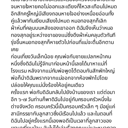
จนหายใจหายคอไม่ออกและเตียงก็ไหวสะเทือนไปหมด
อีกสักครู่ใหญ่มีเสียงถอนหายใจอย่างเหนื่อยอ่อนทั้ง
คู่แล้วพากันเงียบเสียงไปหมด หมอทองสุกก็เลิก
ผ้าห่มที่คลุมบนหลังของเขาออก ดิฉันจึงเห็นว่าหมอ
ทองสุกอยู่ระหว่างขาของแม่ซึ่งดึงผ้าห่มคลุมตัวทันที
รุ่งขึ้นหมอทองสุกก็หายตัวไปก่อนที่แม่จะตื่นอีกตาม
เคย
ก่อนเที่ยงวันเล็กน้อย คุณพ่อกับชายแปลกหน้าคน
หนึ่งซึ่งดิฉันไม่รู้จักมาก่อนหน้านี้เลยได้มาหาแม่ที่
โรงแรม หลังจากแม่กับพ่อพูดโต้ตอบกันสักพักใหญ่
พ่อก็นำดิฉันพรากจากแม่ออกจากห้องพักไปโดย
ปล่อยให้คุณแม่นั่งร้องไห้อยู่คนเดียว
ครั้งแรก พ่อกับดิฉันกลับไปยังบ้านของเรา แต่ต่อมา
อีก ๖-๗ วันท่านก็พาดิฉันไปอยู่กับครอบครัวหนึ่งใน
ต่างจังหวัด ครอบครัวนี้เป็นครอบครัวเล็ก ๆ มีอยู่แค่
สามีภรรยากับลูกสาวซึ่งมีเรือนไปแล้ว และในตอนที่
ดิฉันไปอยู่ครั้งแรกนี้เองพอดีเป็นเวลาที่ลูกสาวของ
เขามาเยี่ยมบ้าน ฉันไม่ได้เล่าเรื่องคุณแม่และหมอทอง