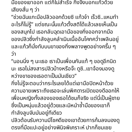
มือของเขาออก แต่ก็ไม่สำเร็จ กิ่งจึงบอกแก้วด้วย
เสียงสั่น ๆ ว่า
“ช่วยฉันแกะมือปลิวออกด้วยซิ แก้วจ๋า เร็วซิ..แหมทำ
อะไรก็ไม่รู้” แต่ขณะนั้นแก้วตั้งสติได้แล้วเลยเห็นเป็น
ของสนุกไป เธอกลับฉุดเอามือของกิ่งออกจากมือ
ของปลิวซึ่งกำลังลูบคลำเนินเนื้ออันโคกคว่ำเพลินอยู่
และแก้วก็นั่งทับบนขาของกิ่งพลางพูดอย่างครึ้ม ๆ
ว่า
“นอนนิ่ง ๆ นะเธอ เราเป็นเพื่อนกันแท้ ๆ ขอดูอีกนิด
นะ เธอไม่สงสารปลิวบ้างหรือจ๊ะ ดูซิ..เขาจ้องมองดู
หว่างขาของเธอตาเป็นมันเชียว”
กิ่งไม่รู้จะตอบว่ากระไรเลยได้แต่เอามือปิดหน้าด้วย
ความอายเพราะถึงเธอจะเล่นพิศดารเปิดของดีออกให้
เพื่อนหญิงทั้งสองของเธอได้ชมก็จริง แต่นี่เป็นผู้ชาย
ซึ่งเป็นหนุ่มแล้วอยู่ด้วยและมิหนำซ้ำมือของเขาก็
กำลังลูบจับมันอยู่ทีเดียว
ปลิวต้อนรับความมีโชคดีของเขาด้วยการก้มลงมองดู
ตรงที่มือแปะอยู่อย่างพินิจพิเคราะห์ ปากก็ชมเชย