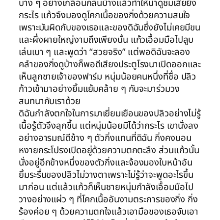
บาง ๆ อย่างเกลื่อนกล่นบ้างแล้วทำให้น่าดูชมเสียยิ่ง
กระไร แก้วจึงมองดูโคกเนื้อของกิ่งด้วยความสนใจ
เพราะมันผิดกับของเธอและของดิฉันซึ่งยังไม่เคยมีขน
และผึ่งผายใหญ่งามถึงเพียงนั้น แก้วเอื้อมมือไปลูบ
เล่นเบา ๆ และพูดว่า “สวยจริง” แต่พอดิฉันจะลอง
คลำของกิ่งดูบ้างก็พอดีเสียงประตูโรงนาเปิดออกและ
เห็นลูกชายเจ้าของฟาร์ม หนุ่มน้อยคนหนึ่งที่ชื่อ ปลิว
ก้าวเข้ามาอย่างยิ้มแย้มคล้าย ๆ กับจะมาร่วมวง
สนทนากับเราด้วย
ดิฉันกำลังตกใจในการมาเยี่ยมเยือนของปลิวอย่างไม่รู้
เนื้อรู้ตัวจึงลุกขึ้น แต่หนุ่มน้อยมิได้ว่ากระไร เขานั่งลง
อย่างอารมณ์ดีข้าง ๆ ตัวกิ่งแทนที่ดิฉัน กิ่งคงนอน
หงายกระโปรงเปิดอยู่ด้วยความตกตะลึง ส่วนแก้วนั้น
นั่งอยู่อีกข้างหนึ่งของตัวกิ่งและจ้องมองใบหน้าอัน
ยิ้มระรื่นของปลิวไม่วางตาเพราะไม่รู้ว่าจะพูดอะไรขึ้น
มาก่อน แต่แล้วแก้วก็เห็นชายหนุ่มกำลังเอื้อมมือไป
วางอย่างเเผ่ว ๆ ที่โคกเนื้ออันงามตระการของกิ่ง กิ่ง
ร้องค่อย ๆ ด้วยความตกใจแล้วเอามือของเธอจับเอา