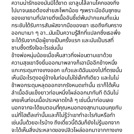
ความน่ารักของมันมิได้ขาด เขาลูบไล้ลานโคกของกิ่ง
ไปมาจนเธอต้องส่ายสะโพกน้อย ๆเพราะมืออันซุกซน
ของเขายามที่ปลายติ่งเนื้ออันชี้เด่พ้นปากแคมที่แน่น
กระชับได้รับการสัมผัสจากมือของเขา เธอถึงกับคราง
ออกมาเบา ๆ อา..มันเป็นความรู้สึกที่แปลกซึ่งเธอพึ่ง
จะได้รับจากมือผู้ชายเป็นครั้งแรก และมันเป็นรสที่
ซาบซึ้งตรึงใจอะไรเช่นนั้น
ข้างพ่อหนุ่มน้อยเมื่อเห็นสาวกิ่งผ่อนตามเขาด้วย
ความสุขเขาจึงยิ้มออกมาพลางก็เอามืออีกข้างหนึ่ง
แกะกระดุมกางเกงออก แก้วและดิฉันมองไปที่ตรงนั้น
เห็นมีอะไรตุงอยู่ข้างในท่อนไม่ใช่เล็กทีเดียว และในไม่
ช้าพอกระดุมหลุดออกจากรังหมดเท่านั้น เราก็ได้เห็น
ลำเนื้ออันแข็งยาวท่อนหนึ่งโผล่ออกมาทันที ดิฉันไม่
เคยเห็นท่อนเนื้อประหลาดใกล้ ๆ เช่นนี้มาก่อนเลย
นอกจากจะได้ชมตอนที่คุณหมอทองสุกมานอนคุยกับ
แม่ที่โฮเต็ลเท่านั้นและก็ไม่รู้ว่าเขาทำอะไรกันหรือทำ
เช่นนั้นด้วยอะไรบ้าง ถึงเดี๋ยวนี้ดิฉันก็ยังไม่รู้นอกจาก
จะได้เห็นสิ่งประหลาดของปลิวโผล่ออกมาจากกางเกง