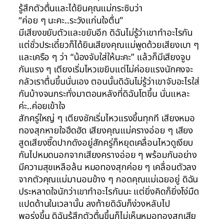
รู้สึกตัวตื่นและได้ยินคุณแม่กระซิบว่า
“ค่อย ๆ นะคะ..ระวังแก่นใจตื่น”
มีเสียงขยับตัวและขยับอีก ดิฉันไม่รู้ว่าเขาทำอะไรกัน
แต่ชั่วประเดี๋ยวก็ได้ยินเสียงคุณแม่พูดด้วยเสียงเบา ๆ
และเครือ ๆ ว่า “น้องจับใส่ให้นะคะ” แล้วก็มีเสียงจูบ
กันแรง ๆ เตียงเริ่มไหวเขยิบแต่ไม่ค่อยแรงนักคงจะ
กลัวเราตื่นขึ้นนั่นเอง ตอนนั้นดิฉันไม่รู้ว่าเขาจับอะไรใส่
กันบ้างจนกระทั่งมาตอนหลังที่ดิฉันโตขึ้น นั่นแหละ
ค่ะ..ค่อยเข้าใจ
สักครู่ใหญ่ ๆ เตียงชักเริ่มไหวแรงขึ้นทุกที เสียงหมอ
ทองสุกหายใจฮึดฮัด เสียงคุณแม่ครางอ่อย ๆ เสียง
สูดเสียงซี๊ดปากดังอยู่สักครู่ก็หยุดเคลื่อนไหวดูเงียบ
กันไปหมดนอกจากเสียงครางอ่อย ๆ พร้อมกันอย่าง
มีความสุขเหลือล้น หมอทองสุกค่อย ๆ เคลื่อนตัวลง
จากตัวคุณแม่มานอนข้าง ๆ กอดคุณแม่เฉยอยู่ ดิฉัน
ประหลาดใจนักว่าเขาทำอะไรกันนะ แต่ยิ่งคิดก็ยิ่งโง่มืด
แปดด้านในเวลานั้น ลงท้ายดิฉันก็ง่วงหลับไป
พอรุ่งขึ้น ดิฉันรู้สึกตัวตื่นขึ้นก็ไม่เห็นหมอทองสุกเสีย