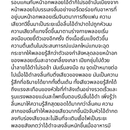
รอบแคมกับหน้าอกพลอยไอ้ดำก็ไม่รอช้ามันเบี่ยงจาก
หน้าพลอยไปบรรเลงลิ้นอย่างเอร็ดอร่อยกับอาหารที่
อยู่บนหน้าอกพลอยเริ่มจินตนาการถึงแฟน ความ
เสียวทวีขึ้นมาเป็นระยะเมื่อลิ้นไอ้ดำปาดไปถูกหัวนม
ความเสียวก็แทงจี๊ดขึ้นมาตามร่างกายพลอยเริ่ม
ลงมือบดขยี้ตัวเองอีกครั้ง ติ่งเนื้อเริ่มแข็งตัวขึ้น
ความตื่นเต้นในประสบการณ์แปลกใหม่แทบจะฉุด
กระชากให้พลอยรู้สึกว่าตัวเองกำลังหลุดลอยหน้าอก
ของพลอยเริ่มสะอาดเกลี้ยงเกลา เปียกชุ่มไปด้วย
น้ำลายไอ้ดำไม่รอช้า มันเริ่มลงมือ ณ จุดเป้าหมายต่อ
ไปเมื่อไอ้ดำลงลิ้นกับติ่งเสียวของพลอย มันเป็นความ
รู้สึกที่อธิบายได้ยากทั้งตื่นเต้น ทั้งเสียวพลอยรู้สึกได้
ถึงแรงสะเทือนของหัวใจที่กำลังเต้นอย่างรวดเร็วและ
รุนแรงพลอยแอ่นสะโพกขึ้นตอบรับลิ้นไอ้ดำ เพิ่งรู้ว่า
ลิ้นหมาให้ความรู้สึกสุดยอดได้มากกว่าลิ้นคน ความ
สากของลิ้นทำให้พลอยเสียวมากขึ้นมิวจับหัวไอ้ดำกด
ลงกับร่องเสียวและไม่ลืมที่จะเติมเชื้อไฟเป็นระยะ
พลอยสังเกตว่าไอ้ดำจะลงลิ้นหนักขึ้นเมื่ออาหารมี