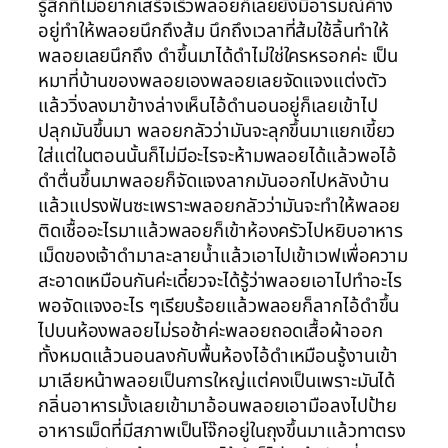
รู้สึกที่ไม่อยากเสร็จเร็วพลอยก็เลยยังมีอารมณ์ค้าง
อยู่ทำให้พลอยนึกถึงส้ม นึกถึงเวลาที่ส้มใช้ลิ้นทำให้
พลอยเลยนึกถึง ดำขึ้นมาได้ดำไม่ใช่ใครหรอกค่ะ เป็น
หมาที่บ้านของพลอยเองพลอยเลยจัดแจงแต่งตัว
แล้ววิ่งลงมาข้างล่างเห็นไอ้ดำนอนอยู่ก็เลยเข้าไป
ปลุกมันขึ้นมา พลอยกลัวว่ามันจะลุกขึ้นมาแยกเขี้ยว
ใส่แต่ในตอนนั้นก็ไม่มีอะไรจะห้ามพลอยได้แล้วพอไอ้
ดำตื่นขึ้นมาพลอยก็จัดแจงลากมันออกไปหลังบ้าน
แล้วแปรงฟันซะเพราะพลอยกลัวว่ามันจะทำให้พลอย
ติดเชื้ออะไรมาแล้วพลอยก็เข้าห้องครัวไปหยิบอาหาร
เม็ดของเจ้าดำมาละลายน้ำแล้วเอาไปเข้าเวฟเพื่อความ
สะอาดเหมือนกันค่ะเดี๋ยวจะได้รู้ว่าพลอยเอาไปทำอะไร
พอจัดแจงอะไร ๆเรียบร้อยแล้วพลอยก็ลากไอ้ดำขึ้น
ไปบนห้องพลอยไม่รอช้าค่ะพลอยถอดเสื้อผ้าออก
ทั้งหมดแล้วนอนลงกับพื้นห้องไอ้ดำเหมือนรู้งานเข้า
มาเลียหน้าพลอยเป็นการใหญ่แต่คงเป็นเพราะมันได้
กลิ่นอาหารมั้งเลยเข้ามาอ้อนพลอยเอามือลงไปป้าย
อาหารเม็ดที่มีสภาพเป็นโจ๊กอยู่ในถุงขึ้นมาแล้วทาตรง