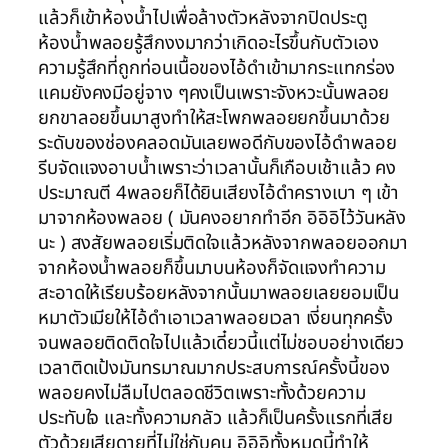
แล้วก็เข้าห้องน้ำไปเพื่อล้างตัวหลังจากปิดประตู
ห้องน้ำพลอยรู้สึกงงมากว่าเกิดอะไรขึ้นกับตัวเอง
ความรู้สึกที่ถูกท่อนเนื้อของไอ้ดำเข้ามากระแทกร่อง
แคมยังคงมีอยู่จาง ๆคงเป็นเพราะจังหวะนั้นพลอย
ยกขาลอยขึ้นมาสูงทำให้สะโพกพลอยยกขึ้นมาด้วย
ระดับของช่องคลอดมันเลยพอดีกับของไอ้ดำพลอย
รีบจัดแจงอาบน้ำเพราะว่าเวลานั้นก็เกือบเช้าแล้ว คง
ประมาณตี 4พลอยก็ได้ยินเสียงไอ้ดำครางเบา ๆ เข้า
มาจากห้องพลอย ( มันคงอยากทำอีก อิอิอิไว้วันหลัง
นะ ) สงสัยพลอยเริ่มติดใจแล้วหลังจากพลอยออกมา
จากห้องน้ำพลอยก็ขึ้นมาบนห้องก็จัดแจงทำความ
สะอาดให้เรียบร้อยหลังจากนั้นมาพลอยเลยยอมเป็น
หมาตัวเมียให้ไอ้ดำเอาเวลาพลอยเวลา เงี่ยนทุกครั้ง
จนพลอยติดติดใจไปแล้วเดี๋ยวนี้แต่ไม่ชอบอย่างเดียว
เวลาติดเป้งมันทรมาณมากประสบการณ์ครั้งนี้ของ
พลอยคงไม่ลืมไปตลอดชีวิตเพราะทั้งด้วยความ
ประทับใจ และทั้งความกลัว แล้วก็เป็นครั้งแรกที่เสีย
ตัวด้วยเสียดายที่ไม่ใช่กับคน อิอิอิทั้งหมดนี้ทำให้