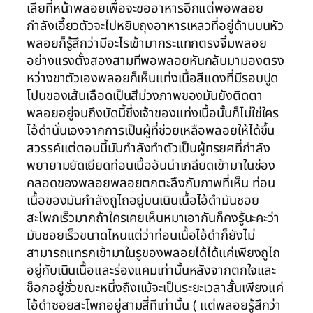
เลียที่หน้าพลอยเพื่อจะขออาหารอีกแต่พอพลอย
กำลังเอี้ยวตัวจะไปหยิบถุงอาหารเหลวที่อยู่ด้านบนหัว
พลอยก็รู้สึกว่ามีอะไรเข้ามากระแทกตรงจิ๋มพลอย
อย่างแรงตั้งสองสามทีพอพลอยหันกลับมามองตรง
หว่างขาตัวเองพลอยก็เห็นแท่งเนื้อสีแดงที่มีรอบปูด
โปนของเส้นเลือดเป็นสีม่วงภาพของมันยังติดตา
พลอยอยู่จนถึงบัดนี้ซึ่งเจ้าของแท่งเนื้อนั้นก็ไม่ใช่ใคร
ไอ้ดำนั่นเองจากการเป็นผู้ที่ช่วยเหลือพลอยให้ได้ขึ้น
สวรรค์แต่ตอนนี้มันกำลังทำตัวเป็นผู้ทรยศที่กำลัง
พยายามยัดเยียดท่อนเนื้ออันน่าเกลียดเข้ามาในช่อง
คลอดของพลอยพลอยตกตะลึงกับภาพที่เห็น ท่อน
เนื้อของมันกำลังถูไถอยู่บนเนินเนื้อไอ้ดำมันซอย
สะโพกเร็วมากถ้าใครเคยเห็นหมาเอากันก็คงรู้นะคะว่า
มันซอยเร็วขนาดไหนแต่ว่าท่อนเนื้อไอ้ดำก็ยังไม่
สามารถแทรกเข้ามาในรูของพลอยได้ได้แค่เพียงถูไถ
อยู่กับเนินเนื้อและร่องแคมเท่านั้นหลังจากตกใจและ
ช็อกอยู่ชั่วขณะหนึ่งถึงแม้จะเป็นระยะเวลาสั้นเพียงแค่
ไอ้ดำซอยสะโพกอยู่สามสี่ทีเท่านั้น ( แต่พลอยรู้สึกว่า