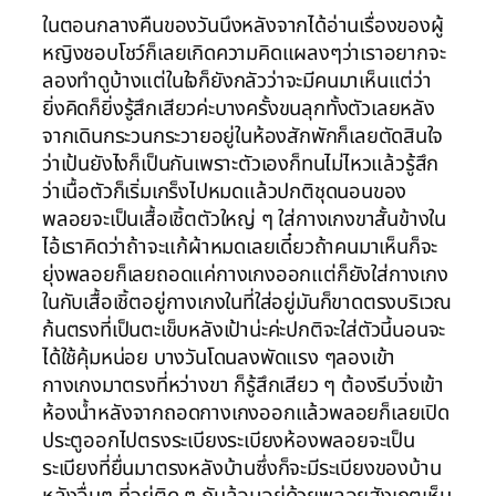
ในตอนกลางคืนของวันนึงหลังจากได้อ่านเรื่องของผู้
หญิงชอบโชว์ก็เลยเกิดความคิดแผลงๆว่าเราอยากจะ
ลองทำดูบ้างแต่ในใจก็ยังกลัวว่าจะมีคนมาเห็นแต่ว่า
ยิ่งคิดก็ยิ่งรู้สึกเสียวค่ะบางครั้งขนลุกทั้งตัวเลยหลัง
จากเดินกระวนกระวายอยู่ในห้องสักพักก็เลยตัดสินใจ
ว่าเป้นยังไงก็เป็นกันเพราะตัวเองก็ทนไม่ไหวแล้วรู้สึก
ว่าเนื้อตัวก็เริ่มเกร็งไปหมดแล้วปกติชุดนอนของ
พลอยจะเป็นเสื้อเชิ้ตตัวใหญ่ ๆ ใส่กางเกงขาสั้นข้างใน
ไอ้เราคิดว่าถ้าจะแก้ผ้าหมดเลยเดี๋ยวถ้าคนมาเห็นก็จะ
ยุ่งพลอยก็เลยถอดแค่กางเกงออกแต่ก็ยังใส่กางเกง
ในกับเสื้อเชิ้ตอยู่กางเกงในที่ใส่อยู่มันก็ขาดตรงบริเวณ
ก้นตรงที่เป็นตะเข็บหลังเป้าน่ะค่ะปกติจะใส่ตัวนี้นอนจะ
ได้ใช้คุ้มหน่อย บางวันโดนลงพัดแรง ๆลองเข้า
กางเกงมาตรงที่หว่างขา ก็รู้สึกเสียว ๆ ต้องรีบวิ่งเข้า
ห้องน้ำหลังจากถอดกางเกงออกแล้วพลอยก็เลยเปิด
ประตูออกไปตรงระเบียงระเบียงห้องพลอยจะเป็น
ระเบียงที่ยื่นมาตรงหลังบ้านซึ่งก็จะมีระเบียงของบ้าน
หลังอื่นๆ ที่อยู่ติด ๆ กันล้อมอยู่ด้วยพลอยสังเกตุเห็น