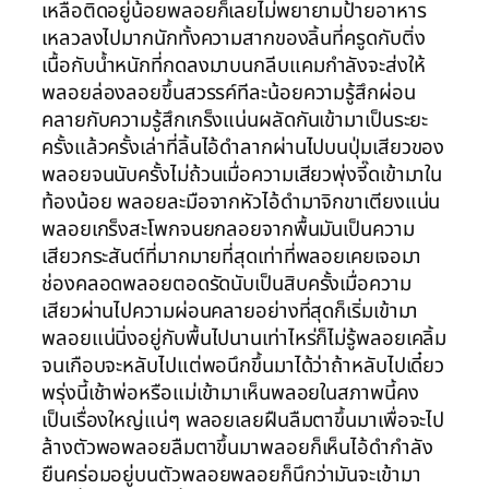
เหลือติดอยู่น้อยพลอยก็เลยไม่พยายามป้ายอาหาร
เหลวลงไปมากนักทั้งความสากของลิ้นที่ครูดกับติ่ง
เนื้อกับน้ำหนักที่กดลงมาบนกลีบแคมกำลังจะส่งให้
พลอยล่องลอยขึ้นสวรรค์ทีละน้อยความรู้สึกผ่อน
คลายกับความรู้สึกเกร็งแน่นผลัดกันเข้ามาเป็นระยะ
ครั้งแล้วครั้งเล่าที่ลิ้นไอ้ดำลากผ่านไปบนปุ่มเสียวของ
พลอยจนนับครั้งไม่ถ้วนเมื่อความเสียวพุ่งจี๊ดเข้ามาใน
ท้องน้อย พลอยละมือจากหัวไอ้ดำมาจิกขาเตียงแน่น
พลอยเกร็งสะโพกจนยกลอยจากพื้นมันเป็นความ
เสียวกระสันต์ที่มากมายที่สุดเท่าที่พลอยเคยเจอมา
ช่องคลอดพลอยตอดรัดนับเป็นสิบครั้งเมื่อความ
เสียวผ่านไปความผ่อนคลายอย่างที่สุดก็เริ่มเข้ามา
พลอยแน่นิ่งอยู่กับพื้นไปนานเท่าไหร่ก็ไม่รู้พลอยเคลิ้ม
จนเกือบจะหลับไปแต่พอนึกขึ้นมาได้ว่าถ้าหลับไปเดี๋ยว
พรุ่งนี้เช้าพ่อหรือแม่เข้ามาเห็นพลอยในสภาพนี้คง
เป็นเรื่องใหญ่แน่ๆ พลอยเลยฝืนลืมตาขึ้นมาเพื่อจะไป
ล้างตัวพอพลอยลืมตาขึ้นมาพลอยก็เห็นไอ้ดำกำลัง
ยืนคร่อมอยู่บนตัวพลอยพลอยก็นึกว่ามันจะเข้ามา