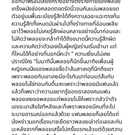
ออกมาพร้อมเสียงครางอย่างดังร่างกายของพลอย
เกร็งผนังช่องคลอดตอดรัดนิ้วจนคับแน่นพลอยขด
ตัวอยู่บนพื้นระเบียงรู้สึกได้ถึงความเฉอะแฉะตรงก้น
ความรู้สึกทั้งหมดมันผ่านไปทิ้งร่างกายที่อ่อนเพลีย
เอาไว้พลอยไม่เคยรู้สึกผ่อนคลายอย่างนี้มาก่อนและ
ไม่คิดว่าพลอยจะกล้าทำได้ถึงขนาดนี้ความรู้สึกผิด
และความคิดว่าตัวเองเป็นผู้หญิงร่านเริ่มเข้ามา แต่
ที่ไหนได้ก็อย่างที่บอกนี่คะว่า ” ความเงี่ยนไม่เคย
ปราณีใคร ”ในนาทีนั้นพลอยก็นึกขึ้นมาถึงเพื่อนผู้
หญิงคนนึงของพลอยชื่อว่าส้มสาเหตุที่นึกถึงเขา
เพราะพลอยกับเขาเคยมีอะไรกันมาก่อนแต่ส้มกับ
พลอยไม่ใช่ทอมกับดี้นะคะเพราะว่าพลอยมีแฟนแล้ว
แล้วก็เพราะว่าความอยากรู้ของเราสองคนแฟน
พลอยเคยขอพลอยแต่พลอยไม่ให้เพราะกลัวว่าตัว
เองจะมาเสียใจทีหลังและก็เพราะพลอยมีคนที่จะไป
ระบายอารมณ์ออกแล้วด้วย แฟนพลอยก็เลยได้แต่
นั่งหง่าวนอกเรื่องมาซะยืดยาวพลอยเล่าต่อเลยละกัน
นะหลังจากที่พลอยเสร็จไปครั้งแรกแล้วแต่ด้วยความ