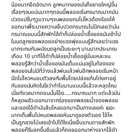
น้อยมากอึดอัดมาก ลูกหมากของมันก็ขยายใหญ่ขึ้น
เรื่อยๆจนแน่นมากๆตอนนี้พลอยเริ่มทรมาณมากมัน
ปวดแปร๊บๆวูบวาบๆจนพลอยทนไม่ไหวต้องร้องไห้
ออกมาเพื่ระบายความเจ็บปวดทรมาณไม่นึกเลยว่ามัน
ทรมาณแบบนี้สักพักไอ้ดำก็ปล่อยน้ำเชื้อของมันเข้าไป
ในมดลูกของพลอยอย่างแรงพุ่งแบบรู้สึกเลยว่าแรง
มากระทบกับผนังมดลูกเป็นระยะๆ นานมากประมาณ
เกือบ 10 นาทีไอ้ดำก็ปล่อยน้ำเชื้ออยู่นั่นแหละจน
พลอยรู้สึกว่าน้ำเชื้อของมันเต็มแน่นอยู่ในท้องของ
พลอยจนไม่มีที่ว่างแล้วพ่นแล้วพ่นอีกพลอยเริ่มหน้า
มืดไม่ไหวหมอบตัวลงกับพื้นโดยปล่อยก้นโด่งคาอยู่
กับของมันคิดในใจว่าทำไมนานแบบนี้แล้วจะหลุดไหม
เนี่ยกังวลมากตอนนั้นโอ้ย…..ทรมาณมาก แต่แล้วมัน
ก็หลุดผลัวะออกมาจากร่องของพลอยน้ำของพลอย
และของไอ้ดำมันล้นไหลออกมาเป็นทางเลยค่ะ เยอะ
มากเต็มพื้นไปหมดพลอยหันมาดูของตัวเอง โอ้โห
เป็นรูกลวงโบ๋เลยเข้าไปได้ไงเนี่ยเจ็บแทบตายสักพัก
พลอยก็รีบลุกขึ้นยืนแล้วก็ถอยออกมาห่างจากไอ้ดำ