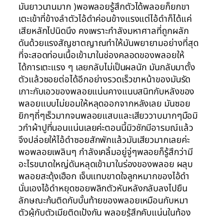
มันยาวนานมาก )พอพลอยรู้สึกตัวได้พลอยก็ยกขา
เตะเข้าที่ข้างลำตัวไอ้ดำค่อนข้างแรงแต่ไอ้ดำก็ได้แค่
เสียหลักไปนิดนึง คงเพราะกำลังมหาศาลที่ถูกผลัก
ดันด้วยแรงสัญชาตญาณทำให้มันพยายามอย่างที่สุด
ที่จะสอดท่อนเนื้อเข้ามาในช่องคลอดของพลอยให้
ได้การเตะแรง ๆ เลยกลับไม่เป็นผลนัก มันกลับมาตั้ง
ตัวแล้วซอยต่อได้อีกอย่างรวดเร็วขาหน้าของมันรัด
เกาะกับเอวของพลอยแน่นคางแนบสนิทกับหลังของ
พลอยแบบไม่ยอมให้หลุดออกจากหลังเลย มันซอย
ยิกๆถี่ๆเร็วมากจนพลอยแสบและเสียววาบมากๆมือมิ
วกำผ้าปูที่นอนแน่นเลยค่ะตอนนี้มิวชักมีอารมณ์แล้ว
จึงปล่อยให้ไอ้ดำซอยสักพักแล้วมันเสียวมากเลยค่ะ
พอพลอยเพลินๆ กำลังเคลิ้มอยู่จู่ๆพลอยก็รู้สึกว่ามี
อะไรขนาดใหญ่ดันหลุดเข้ามาในร่องของพลอย ผลุบ
พลอยสะดุ้งเฮือก เจ็บแทบขาดใจลูกหมากของไอ้ดำ
นั่นเองไอ้ดำหยุดซอยพลิกตัวหันหลังกลับลงไปยืน
ลักษณะก้นติดกับบั้นท้ายของพลอยเหมือนกับหมา
ตัวผู้กับตัวเมียติดเป้งกัน พลอยรู้สึกคับแน่นในท้อง