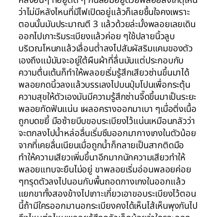
ว่าไม่มีหลังไหนที่มีไฟเปิดอยู่แล้วก็เลยชื้นใจคงเพราะ
ตอนนั้นมันประมาณตี 3 แล้วด้วยล่ะมั้งพลอยเลยเดิน
ออกไปเกาะริมระเบียงแล้วค่อย ๆใช้ปลายนิ้วลูบ
บริเวณโหนกแล้วเลื่อนต่ำลงไปสัมผัสริมแคมของตัว
เองถึงแม้มันจะอยู่ใต้ผืนผ้าที่ลื่นมันแต่ประกอบกับ
ความตื่นเต้นก็ทำให้พลอยเริ่มรู้สึกเสียวซ่านขึ้นมาได้
พลอยกดนิ้วลงแล้วบรรเลงไปบนปุ่มโปนเพื่อกระตุ้น
ความสุขให้ตัวเองมันมีความรู้สึกซ่านจี๊ดขึ้นมาเป็นระยะ
พลอยกัดฟันแน่น เผลอครางออกมาเบา ๆเมื่อติ่งเนื้อ
ถูกบดขยี้ มือซ้ายบีบขอบระเบียงไว้แน่นเหมือนกลัวว่า
จะตกลงไปน้ำหล่อลื่นเริ่มซึมออกมากางเกงในตัวน้อย
จากที่เคยลื่นเนียนเมื่อถูกน้ำก็กลายเป็นสากติดมือ
ทำให้ความเสียวเพิ่มขึ้นาอีกมากนักความเสียวทำให้
พลอยแทบจะยืนไม่อยู่ ขาพลอยเริ่มอ่อนพลอยค่อย
ๆทรุดตัวลงไปนอนกับพื้นถอดกางเกงในออกแล้ว
แยกขาทั้งสองข้างไปเกาะเกี่ยวเอาขอบระเบียงไว้ตอน
นี้ถ้ามีใครออกมานอกระเบียงคงได้เห็นไส้เห็นพุงกันไป