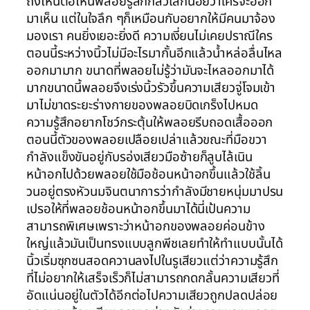
ถึงไหนต่อไหนพลอยรู้สึกกลัวเล็กน้อยว่าใครจะออก
มาเห็น แต่ในใจลึก ๆก็เหมือนกับอยากให้มีคนมาจ้อง
มองเรา คนยิ่งเยอะยิ่งดี ความเงี่ยนไม่เคยปราณีใคร
ตอนนี้ระหว่างนิ้วไม่มีอะไรมากั้นอีกแล้วน้ำหล่อลื่นไหล
ออกมามาก ขนาดที่พลอยไม่รู้ว่ามันจะไหลออกมาได้
มากขนาดนี้พลอยจึงเร่งนิ้วรัวขึ้นความเสียวจู่โจมเข้า
มาไม่ขาดระยะร่างกายของพลอยบิดเกร็งไปหมด
ความรู้สึกอยากโชว์กระตุ้นให้พลอยรีบถอดเสื้อออก
ตอนนี้ตัวของพลอยเปลือยเปล่าแล้วขณะที่มือขวา
กำลังแข็งขันอยู่กับรอ่งเสียวมือซ้ายก็ลูบไล้เนิน
หน้าอกไปด้วยพลอยใช้มือช้อนหน้าอกขึ้นแล้วใช้ลิ้น
วนอยู่ตรงหัวนมจินตนาการว่ากำลังมีชายหนุ่มมาปรน
เปรอให้ที่พลอยช้อนหน้าอกขึ้นมาได้นี่เป้นความ
สามารถพิเศษเพราะว่าหน้าอกของพลอยค่อนข้าง
ใหญ่แล้วมันเป็นทรงแบบลูกพีชเลยทำให้ทำแบบนั้นได้
นิ้วเริ่มซุกซนสอดควานลงไปในรูเสียวแต่ว่าความรู้สึก
ที่ไม่อยากให้เสร็จเร็วก็ไม่สามารถกดกลั้นความเสียวที่
อัดแน่นอยู่ในตัวได้อีกต่อไปความเสียวถูกปลดปล่อย