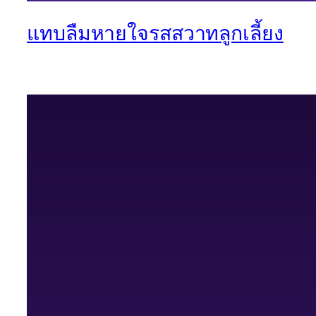
แทบลืมหายใจรสสวาทลูกเลี้ยง