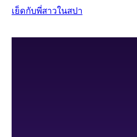
เย็ดกับพี่สาวในสปา