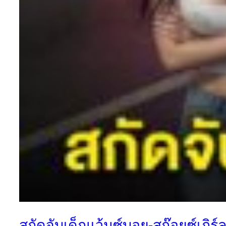
สกัดจับเด็กแว้นซ์บอย-สก๊อยซ์เกิร์