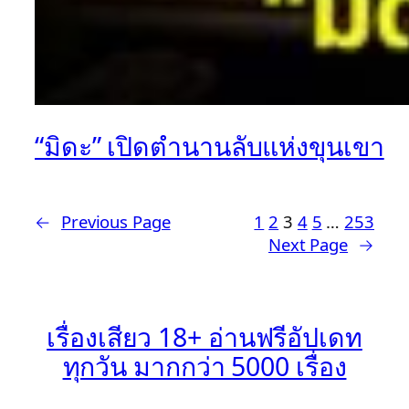
“มิดะ” เปิดตำนานลับแห่งขุนเขา
←
Previous Page
1
2
3
4
5
…
253
Next Page
→
เรื่องเสียว 18+ อ่านฟรีอัปเดท
ทุกวัน มากกว่า 5000 เรื่อง