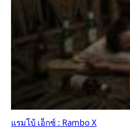
แรมโบ้ เอ็กซ์ : Rambo X