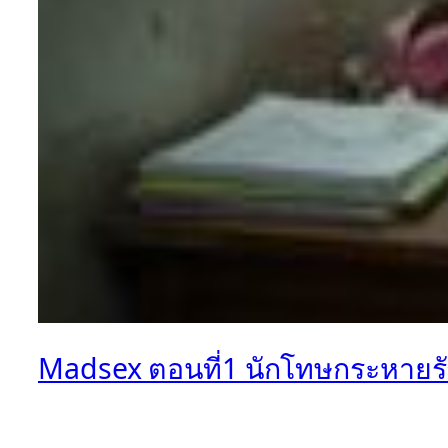
Madsex ตอนที่1 นักโทษกระหายร