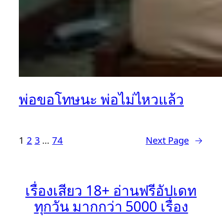
พ่อขอโทษนะ พ่อไม่ไหวแล้ว
1
2
3
…
74
Next Page
→
เรื่องเสียว 18+ อ่านฟรีอัปเดท
ทุกวัน มากกว่า 5000 เรื่อง