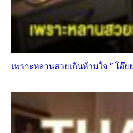
เพราะหลานสวยเกินห้ามใจ ” โอ๊ยยย