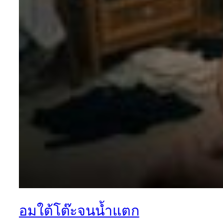
อมใต้โต๊ะจนน้ำแตก