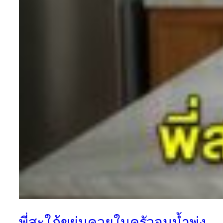
พี่สะใภ้ขย่มควยในครัวจนน้ำพุ่ง