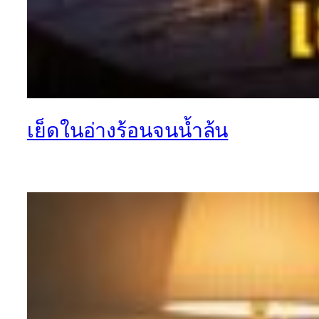
เย็ดในอ่างร้อนจนน้ำล้น