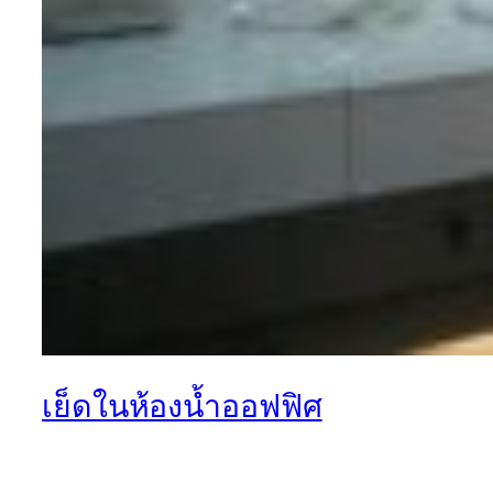
เย็ดในห้องน้ำออฟฟิศ