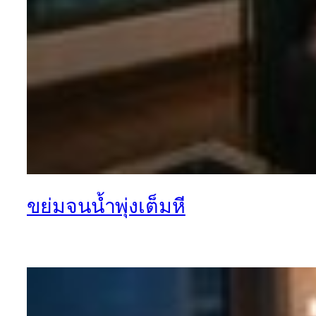
ขย่มจนน้ำพุ่งเต็มหี