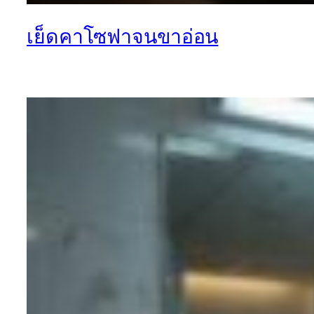
เย็ดคาโซฟาจนขาอ่อน