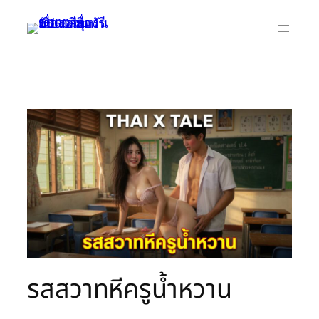
Skip
to
content
รสสวาทหีครูน้ำหวาน