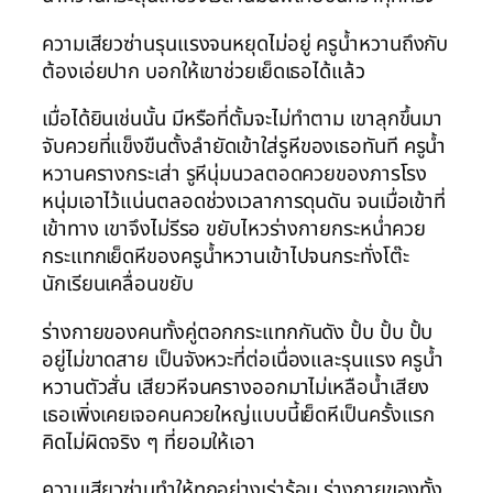
ความเสียวซ่านรุนแรงจนหยุดไม่อยู่ ครูน้ำหวานถึงกับ
ต้องเอ่ยปาก บอกให้เขาช่วยเย็ดเธอได้แล้ว
เมื่อได้ยินเช่นนั้น มีหรือที่ตั้มจะไม่ทำตาม เขาลุกขึ้นมา
จับควยที่แข็งขืนตั้งลำยัดเข้าใส่รูหีของเธอทันที ครูน้ำ
หวานครางกระเส่า รูหีนุ่มนวลตอดควยของภารโรง
หนุ่มเอาไว้แน่นตลอดช่วงเวลาการดุนดัน จนเมื่อเข้าที่
เข้าทาง เขาจึงไม่รีรอ ขยับไหวร่างกายกระหน่ำควย
กระแทกเย็ดหีของครูน้ำหวานเข้าไปจนกระทั่งโต๊ะ
นักเรียนเคลื่อนขยับ
ร่างกายของคนทั้งคู่ตอกกระแทกกันดัง ปั้บ ปั้บ ปั้บ
อยู่ไม่ขาดสาย เป็นจังหวะที่ต่อเนื่องและรุนแรง ครูน้ำ
หวานตัวสั่น เสียวหีจนครางออกมาไม่เหลือน้ำเสียง
เธอเพิ่งเคยเจอคนควยใหญ่แบบนี้เย็ดหีเป็นครั้งแรก
คิดไม่ผิดจริง ๆ ที่ยอมให้เอา
ความเสียวซ่านทำให้ทุกอย่างเร่าร้อน ร่างกายของทั้ง