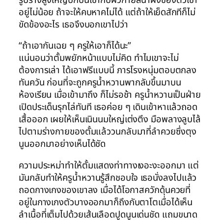
อยู่ไม่น้อย ถ้าจะให้คบหาคไม่ได้ แต่ถ้าให้เย็ดสักทีก็ไม่
ขัดข้องอะไร เธอจึงบอกเขาไปว่า
“ถ้าเอากันเฉย ๆ ครูให้เอาก็ได้นะ”
แน่นอนว่าตั้มพยักหน้าแบบไม่คิด ทำไมเขาจะไม่
ต้องการเล่า ได้เอาฟรีแบบนี้ ภารโรงหนุ่มตอบตกลง
ทันควัน ก่อนที่จะถูกครูน้ำหวานพากลับขึ้นมาบน
ห้องเรียน เมื่อเข้ามาถึง ก็ไม่รอช้า ครูน้ำหวานเป็นฝ่าย
เปิดประเด็นรุกไล่ทันที เธอค่อย ๆ เดินเข้าหาแล้วถอด
เสื้อออก เผยให้เห็นเนินนมใหญ่เต่งตึง มือพลางลูบไล้
ไปตามร่างกายของตั้มแล้ววนกลับมาที่ลำควยซึ่งตุง
นูนออกมาอย่างเห็นได้ชัด
ความประหม่าทำให้ตั้มแสดงท่าทางเงอะงะออกมา แต่
มันกลับทำให้ครูน้ำหวานรู้สึกชอบใจ เธอนั่งลงไปแล้ว
ถอดกางเกงของเขาลง เมื่อได้โอกาสควักดุ้นควยที่
อยู่ในกางเกงตัวบางออกมาก็ถึงกับตาโตเมื่อได้เห็น
ลำเนื้อที่เต็มไปด้วยเส้นเลือดปูดนูนเด่นชัด แถมขนาด