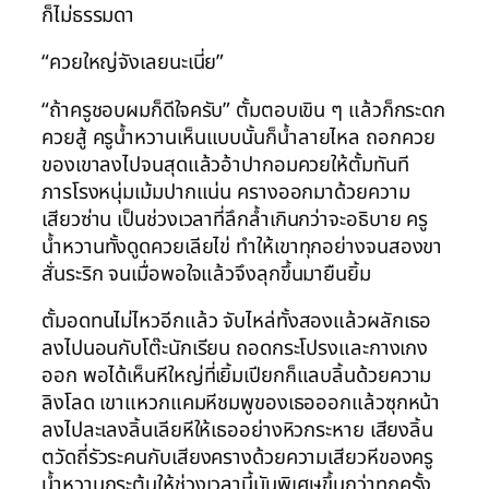
ก็ไม่ธรรมดา
“ควยใหญ่จังเลยนะเนี่ย”
“ถ้าครูชอบผมก็ดีใจครับ” ตั้มตอบเขิน ๆ แล้วก็กระดก
ควยสู้ ครูน้ำหวานเห็นแบบนั้นก็น้ำลายไหล ถอกควย
ของเขาลงไปจนสุดแล้วอ้าปากอมควยให้ตั้มทันที
ภารโรงหนุ่มเม้มปากแน่น ครางออกมาด้วยความ
เสียวซ่าน เป็นช่วงเวลาที่ลึกล้ำเกินกว่าจะอธิบาย ครู
น้ำหวานทั้งดูดควยเลียไข่ ทำให้เขาทุกอย่างจนสองขา
สั่นระริก จนเมื่อพอใจแล้วจึงลุกขึ้นมายืนยิ้ม
ตั้มอดทนไม่ไหวอีกแล้ว จับไหล่ทั้งสองแล้วผลักเธอ
ลงไปนอนกับโต๊ะนักเรียน ถอดกระโปรงและกางเกง
ออก พอได้เห็นหีใหญ่ที่เยิ้มเปียกก็แลบลิ้นด้วยความ
ลิงโลด เขาแหวกแคมหีชมพูของเธอออกแล้วซุกหน้า
ลงไปละเลงลิ้นเลียหีให้เธออย่างหิวกระหาย เสียงลิ้น
ตวัดถี่รัวระคนกับเสียงครางด้วยความเสียวหีของครู
น้ำหวานกระตุ้นให้ช่วงเวลานี้มันพิเศษขึ้นกว่าทุกครั้ง