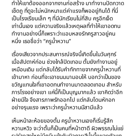
ทำให้เขาต้องออกจากงานก่อสร้าง มาทำงานปัดกวาด
เช็ดถู ที่ดูจะไม่หนักหนาแต่ค่าแรงก็พออยู่กินได้ ที่นี่
เป็นโรงเรียนเล็ก ๆ ที่มีนักเรียนไม่กี่สิบ ครูอีกเจ็ด
เท่านั้นเอง แต่ความจริงแล้วเหตุผลที่ทำให้เขาอดทน
ทำงานอย่างนี้ก็เพราะว่าแอบหลงรักครูสาวอยู่คน
หนึ่ง เธอชื่อว่า “ครูน้ำหวาน”
เรื่องเสียวจากประสบการณ์จริงนี้เกิดขึ้นในวันศุกร์
เมื่อสัปดาห์ก่อน ช่วงใกล้ปิดเทอม ตั้มยังทำงานอยู่
เหมือนเดิม แต่กลับได้รับคำทักทายจากครูน้ำหวานที่
เข้ามาหา ก่อนที่จะเอาขนมมามอบให้ บอกว่าเป็นของ
ขวัญแทนใจที่เขาอดทนทำงานมาตลอดเทอม สำหรับ
ภารโรงอย่างเขา แค่นี้ก็เป็นบุญมากแล้ว เขาคิดว่าอีก
ฝ่ายมีใจ จึงสารภาพรักออกไป แต่กลับโดนหักอก
อย่างรุนแรง เพราะว่าครูน้ำหวานมีสามีแล้ว
เห็นหน้าละห้อยของตั้ม ครูน้ำหวานเองก็เริ่มรู้สึก
หวามหวิว จะว่าตั้มก็เป็นคนที่หน้าตาดี ผิวพรรณไม่แย่
รูปร่างสูงใหญ่บึกบึนเข้ากับผิวกายสีน้ำผึ้งของตัวเขา