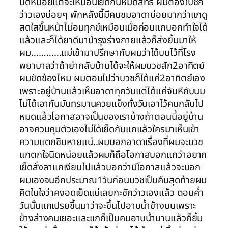
นิดหน่อยแต่จะให้นอนเย็ดกันหมดสิทธิ์ ผมต้องไปชัก
ว่าวเองบ่อยๆ พักหลังนี้มีคนชมอาดาบ่อยมากว่าแกดู
สดใสขึ้นหน้าไม่อมทุกข์เหมือนเมื่อก่อนแกบอกทำใจได้
แล้วและก็ได้ยาดีมาบำรุงร่างกายแล้วก็ส่งยิ้มมาให้
ผม…………แม่เข้ามาปรึกษากับผมว่าได้บนไว้ที่โรง
พยาบาลว่าถ้าย่ากลับบ้านได้จะให้ผมบวชสัก2อาทิตย์
ผมขัดข้องไหม ผมตอบไปว่าบวชก็ได้แค่2อาทิตย์เอง
เพราะอยู่บ้านแล้วเห็นอาดาทุกวันแต่ได้แค่จับหีกับนม
ไม่ได้เอากันมันทรมานควยแข็งทั้งวันเอาไว้คนกลับไป
หมดแล้วโอกาสอาจเป็นของเราบ้างถ้าตอนนี้อยู่บ้าน
อาจควบคุมตัวเองไม่ได้เย็ดกับแกแล้วใครมาเห็นเข้า
ความแตกชิบหายแน่..ผมบอกอาดาเรื่องที่ผมจะบวช
แกตกใจนิดหน่อยแล้วผมก็ถือโอกาสบอกแกว่าอยาก
เย็ดสั่งลาแกเงียบไปแล้วบอกว่ามีโอกาสแล้วจะบอก
ผมเองจนอีกประมาณ1วันก่อนบวชเป็นคืนสุดท้ายผม
คิดในใจว่าคงอดเย็ดแน่เลยกะชักว่าวเองแล้ว ตอนค่ำ
วันนั้นแกเปรยขึ้นมาว่าจะขึ้นไปอาบน้ำข้างบนเพราะ
ข้างล่างคนเยอะและแกก็เป็นคนอาบน้ำนานแล้วก็ยิ้ม