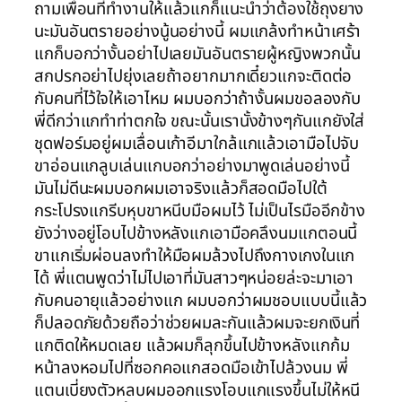
ถามเพื่อนที่ทำงานให้แล้วแกก็แนะนำว่าต้องใช้ถุงยาง
นะมันอันตรายอย่างนู้นอย่างนี้ ผมแกล้งทำหน้าเศร้า
แกก็บอกว่างั้นอย่าไปเลยมันอันตรายผู้หญิงพวกนั้น
สกปรกอย่าไปยุ่งเลยถ้าอยากมากเดี๋ยวแกจะติดต่อ
กับคนที่ไว้ใจให้เอาไหม ผมบอกว่าถ้างั้นผมขอลองกับ
พี่ดีกว่าแกทำท่าตกใจ ขณะนั้นเรานั้งข้างๆกันแกยังใส่
ชุดฟอร์มอยู่ผมเลื่อนเก้าอีมาใกล้แกแล้วเอามือไปจับ
ขาอ่อนแกลูบเล่นแกบอกว่าอย่างมาพูดเล่นอย่างนี้
มันไม่ดีนะผมบอกผมเอาจริงแล้วก็สอดมือไปใต้
กระโปรงแกรีบหุบขาหนีบมือผมไว้ ไม่เป็นไรมืออีกข้าง
ยังว่างอยู่โอบไปข้างหลังแกเอามือคลึงนมแกตอนนี้
ขาแกเริ่มผ่อนลงทำให้มือผมล้วงไปถึงกางเกงในแก
ได้ พี่แตนพูดว่าไม่ไปเอาที่มันสาวๆหน่อยล่ะจะมาเอา
กับคนอายุแล้วอย่างแก ผมบอกว่าผมชอบแบบนี้แล้ว
ก็ปลอดภัยด้วยถือว่าช่วยผมละกันแล้วผมจะยกเงินที่
แกติดให้หมดเลย แล้วผมก็ลุกขึ้นไปข้างหลังแกก้ม
หน้าลงหอมไปที่ซอกคอแกสอดมือเข้าไปล้วงนม พี่
แตนเบี่ยงตัวหลบผมออกแรงโอบแกแรงขึ้นไม่ให้หนี