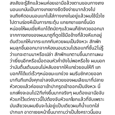
สงสัยจะรู้สึกแล้วผมค่อยเอามือล้วงตามขอบกางเกง
นอนแกมันเป็นกางเกงยางยืดจึงง่ายมากล้วงไป
จนถึงหีตอนนอนแกไม่ใส่กางเกงในอยู่แล้วผมใช้นิ้วไช
ไปตามร่องหีเป็นการกระตุ้น แกยกขาแยกขึ้นนิด
หน่อยให้ผมเขี่ยหีแกได้ถนัดๆแล้วผมก็ชักควยออกมา
จากกางเกงของผมมาถูที่ตูดใช้มือข้างที่ล้วงหีแกอยู่
ดันตัวแกให้มากระแทกกับควยผมเป็นจังหวะ สักพัก
ผมลุกขึ้นออกมาจากห้องนอนรวมไปรอแกที่ชั้น2ไม่รู้
ว่าแกจะตามมาหรือเปล่า สักพักแกตามขึ้นมาถามผม
ว่าเงี่ยนอีกหรือเมื่อตอนหัวค่ำยังไม่พอหรือไง ผมบอก
ว่ามันตื่นเต้นนอนไม่หลับอยากให้แกช่วยอมให้ที แก
บอกก็ได้แต่เร็วๆหน่อยนะแกง่วง ผมรีบชักควยออก
มาทันทีแกนั่งคุกเข่าลงจับควยของผมเลียเบาที่ปลาย
หัวควยแล้วค่อยเอาเข้าปากรูดเข้าออกเป็นจังหวะ นี่
แกเพิ่งจะอมไป2ทีเก่งขึ้นมากจริงๆ ผมต้องเอามือจับ
หัวแกไว้แต่คราวนี้ไปต้องจับหัวแกโยกแล้วที่จับเพราะ
มันเสียวจนผมยืนจะไม่อยู่แป๊บเดียวผมก็น้ำแตกใส่
ปากแก อาดาเงยหน้าขึ้นมาถามว่าเป็นไงคราวนี้นอน