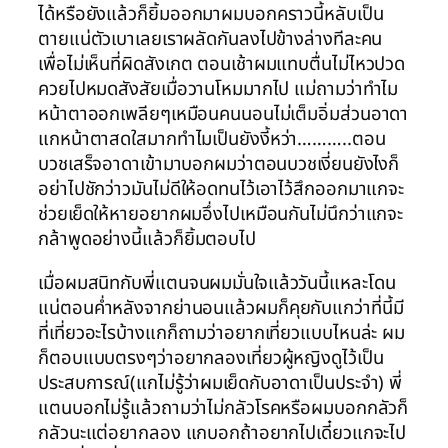
ได้หรือยังแล้วก็ยิ้มออกมาผมบอกคราวนี้หลับเป็น
ตายแน่ตัวเบาเลยเราผลัดกันลงไปข้างล่างทีละคน
เพื่อไม่เห็นที่ผิดสังเกต ตอนเช้าผมแทบตื่นไม่ไหวปวด
ควยไปหมดสังสัยเมื่อวานโหมมากไป แม่ถามว่าทำไม
หน้าตาออกเพลียๆเหมือนคนนอนไม่เต็มอิ่มส่วนอาดา
แกหน้าตาสดใสมากทำไมเป็นยังงี้หว่า………..ตอน
บวชเสร็จอาดาเข้ามาบอกผมว่าตอนบวชเงี่ยนยังไงก็
อย่าไปชักว่าวมันไม่ดีให้อดทนไว้เอาไว้สึกออกมาแกจะ
ช่วยเย็ดให้หายอยากผมอึ่งไปเหมือนกันไม่นึกว่าแกจะ
กล้าพูดอย่างนี้แล้วก็ยิ้มตอบไป
เมื่อผมสนิทกับพี่แตนจนผมมั่นใจแล้ววันนี้แหละโดน
แน่ตอนค่ำหลังจากย่านอนแล้วผมก็คุยกับแกว่าที่นี้มี
ที่เที่ยวอะไรบ้างแกก็ถามว่าอยากเที่ยวแบบไหนล่ะ ผม
ก็ตอบแบบตรงๆว่าอยากลองเที่ยวผู้หญิงดูไว้เป็น
ประสบการณ์(แกไม่รู้ว่าผมเย็ดกับอาดาเป็นประจำ) พี่
แตนบอกไม่รู้แล้วถามว่าไม่กลัวโรคหรือผมบอกกลัวก็
กลัวนะแต่อยากลอง แกบอกถ้าอยากไปเดี๋ยวแกจะไป