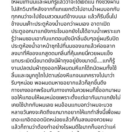
ให้ผมเท่านั้นและผมก็รู้แล้วว่าจะได้เย็ดแน่ ทิ้งช่วงผ่าน
ไปสัก5นาทีหลังจากที่แกแยกตัวไปอาบน้ำผมบอกกับ
ทุกคนว่าจะไปซ้อมสวดมนต์ข้างบนนะ แล้วก็รีบขึ้นไป
ข้างบนเค๊าะประตูห้องน้ำบอกว่าผมเอง อาดาเปิด
ประตูออกมาแกยังกระโจมอกยังไม่ได้อาบน้ำเพราะแก
รู้ว่าผมชอบเอากับแกตอนยังมีกลิ่นอับๆอยู่ผมรีบปิด
ประตูห้องน้ำอาหน้าซุกไปที่นมของแกแล้วค่อยลาก
ลงมาที่หีของแกสูดดมกลิ่นที่คุ้นเคยนี่ควยผมแข็ง
แทบระเบิดนี่ขนาดยังมีผ้าถุงอยู่ยังขนาดนี้….แกก็รู้
งานปลดปมผ้าถุงออกให้ผมดมหีแกได้ถนัดผมทั้งใช้
ลิ้นและจมูกถูไถไปตามร่องหีแกจนแกครางไปมาว่า
รีบๆหน่อย พอผมดมหายอยากแล้วก็ลุกขึ้นดึง
กางเกงออกพร้อมกับกางเกงในควยผมก็ชี้ออกมาผม
ขอให้แกอมให้ผมหน่อยเพราะตั้งแต่เอากันมาแกยังไม่
เคยใช้ปากกับผมเลย ผมอ้อนแกบอกว่าผมจะบวช
หลายวันคงจะคิดถึงแกมากอยากให้แกทำสิ่งนี้เพื่อผม
เถอะแกอิดออดนิดหน่อยแล้วก็ก้มลงมองควยผม
แล้วก็ถามว่าต้องทำอย่างไรผมดีใจมากก็บอกว่าแค่