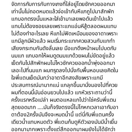
จัดการกับการกับกางเกงที่ใส่อยู่โดยชักควยออกมา
เท่านั้นไม่ถอดหมดแล้วจ่อเข้ากับหีแกถูไปมาสักพัก
แกบอกตรงนั้นแหละใส่เข้ามาเลยพอดันเข้าไปแล้ว
แทบไม่ต้องซอยเลยเพราะแกแอ่นหีสู้ตลอดผมแทบ
ไม่ต้องทำอะไรเลย หีแกไม่ฟิดเหมือนของอาดาเพราะ
แกมีลูกมีผัวแล้ว ผมเริ่มกระแทกควยสวนกับแกทำ
เสียงกระทบกันดังลั่นเลย มือแกดึงหน้าผมไปบดกับ
นมแก แกบอกให้ผมดูดนมแกด้วยผมไม่ขัดอยู่แล้ว
เย็ดกันไปสักพักผมไม่ไหวชักควยออกน้ำพุ่งออกมา
เลอะไปที่นมแก ผมทรุดลงไปนั่งกับพื้นหอบเลยคิดใน
ใจพี่แตนเย็ดมันกว่าอาดาอีกสงสัยเพราะแกมี
ประสบการณ์มามากแน่ แกลุกขึ้นมานั่งมองไปที่ควย
ผมที่ตอนนี้มันอ่อนยวบไปแล้ว แกหัวเราะถามว่านี้
ครั้งแรกหรือเปล่า ผมตอแหลแกไปว่าใช่ครับพี่แตน
สุดยอดมาก ….มันก็จริงตรงนี้ไม่โกหกเวลาเอากับอา
ดาต้อง2ครั้งมันจึงจะหมดน้ำนี้ แต่นี่กับพี่แตนครั้ง
เดียวน้ำแทบหมดตัว พี่แตนก้มดูหีตัวเองมันมีน้ำเยิ้ม
ออกมามากเพราะตั้งแต่สึกออกมาผมยังไม่ได้ชักว่า