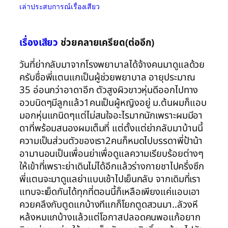
เล่าประสบการณ์เรื่องเสียว
เรื่องเสียว
ช่วยคลายเครียด(ต่ออีก)
วันที่ย่ากลับมาจากโรงพยาบาลได้จ้างคนมาดูแลด้วย
ครับชื่อพี่แตนแกเป็นผู้ช่วยพยาบาล อายุประมาณ
35 อ่อนกว่าอาดาอีก ตัวสูงผิวขาวหุ่นดีออกไปทาง
อวบนิดๆมีลูกแล้ว1คนเป็นผู้หญิงอยู่ ม.ต้นผมก็แอบ
มอกหุ่นแกนิดๆแต่ไม่สนใจอะไรมากนักเพราะผมมีอา
ดาที่พร้อมสนองผมเต็มที่ แต่ตั้งแต่ย่ากลับมาบ้านนี้
ความเป็นส่วนตัวของเรา2คนก็หมดไปบรรดาพี่ป้าน้า
อามานอนเป็นเพื่อนย่าเพื่อดูแลความเรียบร้อยต่างๆ
ให้เข้าที่เพราะย่าเดินไม่ได้อีกแล้วร่างกายชาไปครึ่งซึก
พี่แตนจะมาดูแลย่าแบบเช้าไปเย็นกลับ จากเดิมที่เรา
แทบจะเย็ดกันได้ทุกที่ตอนนี้ก็เหลือเพียงแค่แอบเอา
ควยคลึงกับตูดแกบ้างทีแกก็โยกตูดสวนมา..ลัวงหี
หล้งหมแกบ้างแล้วแต่โอกาสปลอดคนพอแก้อยาก