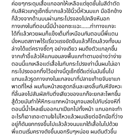
ค่อยๆกระดุมเสื้อแกออกให้เหลือแต่ชุดชั้นในสีดำตัด
กับสีผิวแกดูเซ็กซี่มากแล้วใช้นิ้วบี้หัวนมแก มืออีกข้าง
ก็ล้วงจากด้านบนผ่านกระโปรงลงไปคลึงหีนอก
กางเกงในที่ตอนนี้มีน้ำออกซะแฉะ……ท่าทางแกจะ
ได้ที่แล้วควยผมก็แข็งเต็มที่เหมือนกันตอนนี้พี่แตน
นั่งหมดสภาพไร้แรี่ยวแรงขัดขืนแล้วก็โดนล้วงทั้งบน
ล่างได้แต่ครางซี๊ดๆ อย่างเดียว ผมดึงตัวแกลุกขึ้น
จากเก้าอี้แล้วให้แกนอนลงพื้นแกทำตามอย่างว่าง่าย
ตอนนี้แกเหลือแต่เสื้อในกับกระโปรงเท่านั้นผมไม่เอา
กระโปรงออกทิ้งไว้อย่างนี้ดูเซ็กซี่ดีแต่ร่นมันขึ้นไป
แทนแล้วรูดกางเกงในแกลงมาที่ปลายเท้ายจับขาแก
พาดที่ไหล่ ผมก้มหน้าลงสูดกลิ่นละเลงลิ้นกับหีจังหวะ
ที่ลิ้นลงไปสัมผัสกับติ่งเสียวของแกก็จะยกสะโพกขึ้น
สู้ด้วยมันทำให้หีกระแทกหน้าจมูกจมลงไปกับร่องหีที่
ตอนนี้น้ำไหลเยิ้มออกมาเปียกไปทั้งหน้า แกบอกจะทำ
อะไรก็เอาเถอะตามใจไม่ไหวแล้วผมเลียต่ออีกมือที่ว่าง
อยู่ก็ดันยกทรงขึ้นไปแล้วล้วงนมแกใต้เสื้อในไปด้วย
พี่แตนเริ่มครางดังขึ้นบอกรีบๆหน่อย ผมดันตัวขึ้น