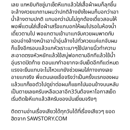
เลย แกหยิบทิชชู่มาเช็ดหีแกแล้วใส่เสื้อผ้าผมก็ลุกขึ้น
จะล้างควยแกถามผมว่าปกติล้างยังไงผมก็บอกว่าเอา
น้ำล้างตามปกติ แกบอกว่ามันไม่ถูกต้องเดี๋ยวสอนให้
พอพี่แตนใส่เสื้อผ้าเสร็จแกบอกให้ผมไปรอในห้องน้ำ
เดี๋ยวตามไป พอแกตามเข้ามาแกจับควยผมพาดกับ
ขอบอ่างล้างหน้าเอาน้ำอุ่นล้างไปทั่วควยแค่แกจับผม
ก็แข็งอีกรอบแล้วแกหัวเราะเบาๆใช้ปลายนิ้วทำความ
สะอาดตรงหัวหยักแล้วใช้สบู่ฟอกตามอีกทีแล้วใช้น้ำ
อุ่นราดปิดท้าย ตอนแกทำอยากจะจับเย็ดอีกทีแต่หมด
แรงจะยืนแทบจะไม่ไหวแกยังช่วยผมใส่กางเกงเลย
อายแกจริง พี่แตนเลยเชื่อจริงว่าเป็นครั้งแรกของผม
แล้วแกก็ขอตัวไปดูย่าต่อผมก็แยกไปนอนข้างบนหลับ
เป็นตายเลยครับเหลือเวลาอีก3วันต้องหาโอกาสเย็ด
เริ่มติดใจหีแกแล้วสิครับของมันเยี่ยมจริงๆ
ติดตามอ่านเรื่องเสียวได้ทุกวันได้ที่เรื่องเสียวๆ ยอด
ฮิตจาก SAWSTORY.COM