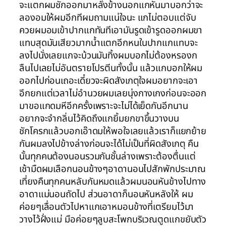
จะแตกผมชักออกมาหลั่งข้างนอกแกหันมาบอกว่าจะ
ลองอมให้ผมอีกทีผมถามแน่ใจนะ แกไม่ตอบแต่จับ
ควยผมอมเข้าปากแกทันทีเอามันรูดเข้ารูดออกผมขา
แทบสุดมันเสียวมากน้ำแตกอีกหนในปากแกแทบจะ
ลงไปนั่งเลยแกจะบ้วนมันทิ้งผมบอกไม่ต้องหรองก
ลืนไปเลยไม่อันตรายโปรตีนทั้งนั้น แล้วแกบอกให้ผม
ออกไปก่อนเถอะเดี๋ยวจะผิดสังเกตุใจผมอยากจะเอา
อีกยกแต่เวลาไม่อำนวยผมเลยนุ่งกางเกงก่อนจะออก
มาขอแกดมหีอีกครั้งเพราะจะไม่ได้เย็ดกันอีกนาน
อยากจะจำกลิ่นไว้คิดถึงแกยิ้มยกขาขึ้นวางบน
ชักโครกแล้วบอกเอ๊าดมให้พอใจเลยแล้วเราก็แยกย้าย
กันผมลงไปข้างล่างก่อนจะได้ไม่เป็นที่ผิดสังเกตุ คืน
นั้นทุกคนต้องนอนรวมกันชั้นล่างเพราะต้องตื่นแต่
เช้ามืดผมเลือกนอนข้างๆอาดานอนไปสักพักประมาณ
เที่ยงคืนทุกคนหลับกันหมดแล้วผมนอนหันข้างไปทาง
อาดาแม่นอนถัดไป ส่วนอาดาก็นอนหันหลังให้ ผม
ค่อยๆเลื่อนตัวไปหาแกเอาหมอนข้างที่เตรียมไว้มา
วางไว้ฝั่งแม่ มือค่อยๆลูบสะโพกบริเวณตูดแกขยับตัว