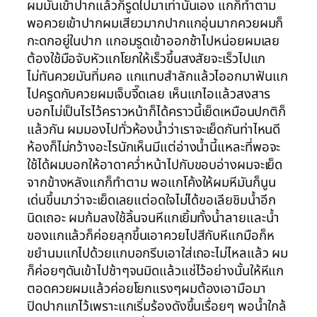
ผมมันเข้าปากแล้วก็รูดไปมาเท่านั้นเอง แกก็ทำตาม
พอควยเข้าปากผมเสียวมากปากแกอุ่นมากควยผมก็
กะดกอยู่ในปาก แกอมรูดเข้าออกช้าไปหน่อยผมเลย
ต้องใช้มือจับหัวแกโยกให้เร็วขึ้นสงสัยจะเร็วไปแก
ไม่ทันควยมันทิ่มคอ แกแทบสำลักแล้วไออกมาฟันแก
ไปครูดกับควยผมเจ็บจี๊ดเลย เห็นแกไอแล้วสงสาร
บอกไม่เป็นไรไว้คราวหน้าก็ได้คราวนี้เย็ดเหมือนปกติก็
แล้วกัน ผมมองไปทั่วห้องน้ำว่าเราจะเย็ดกันท่าไหนดี
ห้องก็ไม่กว้างอะไรนักเห็นมีแต่อ่างน้ำนี้แหละที่พอจะ
ใช้ได้ผมบอกให้อาดาคว่ำหน้าไปกับขอบอ่างผมจะเย็ด
จากข้างหลังแกก็ทำตาม พอแกโค้งให้ผมหีมันก็นูน
เด่นขึ้นมาว่าจะเย็ดเลยแต่อดใจไม่ได้ขอเลียชิมน้ำอีก
นิดเถอะ ผมก้มลงใช้ลิ้นจนหีแกเยิ้มทั้งน้ำลายและน้ำ
ของแกแล้วก็ค่อยลุกขึ้นเอาควยไปสีกับหีแกมือก็ห
ขยำนมแกไปด้วยแกบอกรีบเอาใส่เถอะไม่ไหลแล้ว ผม
ก็ค่อยๆดันเข้าไปช้าๆจนมิดแล้วแช่ไว้อย่างนั้นให้หีแก
ตอดควยผมแล้วค่อยโยกแรงๆผมต้องเอามือมา
ปิดปากแกไว้เพราะแกเริ่มร้องดังขึ้นเรื่อยๆ พอน้ำใกล้