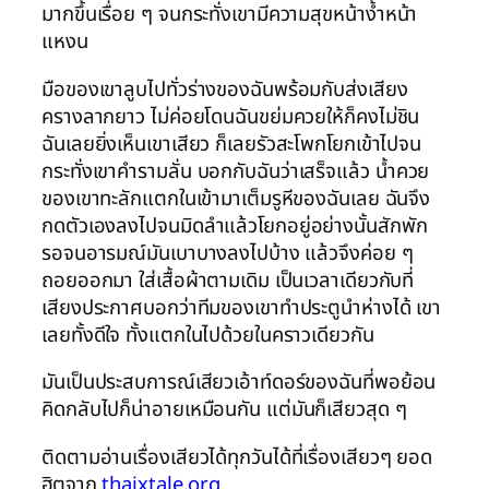
มากขึ้นเรื่อย ๆ จนกระทั่งเขามีความสุขหน้าง้ำหน้า
แหงน
มือของเขาลูบไปทั่วร่างของฉันพร้อมกับส่งเสียง
ครางลากยาว ไม่ค่อยโดนฉันขย่มควยให้ก็คงไม่ชิน
ฉันเลยยิ่งเห็นเขาเสียว ก็เลยรัวสะโพกโยกเข้าไปจน
กระทั่งเขาคำรามลั่น บอกกับฉันว่าเสร็จแล้ว น้ำควย
ของเขาทะลักแตกในเข้ามาเต็มรูหีของฉันเลย ฉันจึง
กดตัวเองลงไปจนมิดลำแล้วโยกอยู่อย่างนั้นสักพัก
รอจนอารมณ์มันเบาบางลงไปบ้าง แล้วจึงค่อย ๆ
ถอยออกมา ใส่เสื้อผ้าตามเดิม เป็นเวลาเดียวกับที่
เสียงประกาศบอกว่าทีมของเขาทำประตูนำห่างได้ เขา
เลยทั้งดีใจ ทั้งแตกในไปด้วยในคราวเดียวกัน
มันเป็นประสบการณ์เสียวเอ้าท์ดอร์ของฉันที่พอย้อน
คิดกลับไปก็น่าอายเหมือนกัน แต่มันก็เสียวสุด ๆ
ติดตามอ่านเรื่องเสียวได้ทุกวันได้ที่เรื่องเสียวๆ ยอด
ฮิตจาก
thaixtale.org