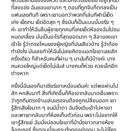
ฟุตบอลทีมของจังหวัด และมักจะไปเชียร์เขาอยู่ทุกนัด
ที่ลงแข่ง ฉันชอบเขามาก ๆ ตอนที่ถูกจีบก็ตกลงเป็น
แฟนเลยทันที เพราะเขาบอกว่าพวกที่เล่นกีฬานี่เย็ด
เก่ง เย็ดทน เย็ดอึดสุด ๆ ซึ่งมันก็เป็นแบบนั้นจริง ๆ
ค่ะ เขาทำให้ฉันลืมผู้ชายทุกคนที่เคยเย็ดหีของฉันไปจน
หมดเกลี้ยง มันเป็นอะไรที่สุดยอดมาก ๆ ลีลาของเขา
เร้าใจ รู้ว่าตรงไหนของผู้หญิงที่มันเสียวบ้าง รู้ว่าต้อง
ทำยังไง มันเลยทำให้ฉันไม่เคยคิดจะนอกใจเขาเลยสัก
ครั้งเดียว ก็สำหรับคนที่ผ่าน ๆ มามันก็มีบ้างค่ะ บาง
คนควยใหญ่แต่เย็ดไม่มันส์ บางคนก็ห่วย ควยเล็กอีก
ต่างหาก
ครั้งนี้ฉันเองก็มาเชียร์เขาเหมือนเดิมค่ะ แต่พอผ่านไป
สัก หกสิบนาที สิ่งที่เกิดขึ้นก็คือเขากลับบาดเจ็บเพราะ
ว่าถูกทีมตรงข้ามเล่นแรงจนต้องถูกเปลี่ยนออก เขา
รู้สึกเสียใจมาก ๆ จนมีน้ำตา ฉันจึงเดินเข้าไปหาเขา
และพาเขากลับมาที่ห้องเก็บตัวก่อน เพราะไม่อยากให้
เขารู้สึกแย่ ฉันนั่งปลอบใจเขาที่ม้านั่งยาวกลางห้อง
ล็อกเกอร์ ซึ่งตอนนี้จนกระทั่งทุกอย่างจบ จะไม่มีใคร