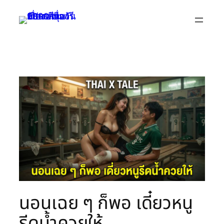
Skip
to
content
นอนเฉย ๆ ก็พอ เดี๋ยวหนู
รีดน้ำควยให้