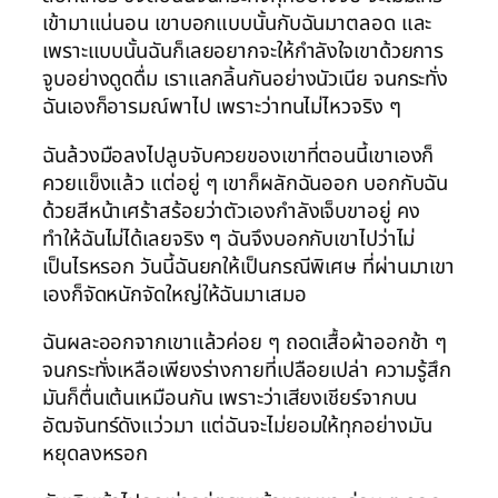
เข้ามาแน่นอน เขาบอกแบบนั้นกับฉันมาตลอด และ
เพราะแบบนั้นฉันก็เลยอยากจะให้กำลังใจเขาด้วยการ
จูบอย่างดูดดื่ม เราแลกลิ้นกันอย่างนัวเนีย จนกระทั่ง
ฉันเองก็อารมณ์พาไป เพราะว่าทนไม่ไหวจริง ๆ
ฉันล้วงมือลงไปลูบจับควยของเขาที่ตอนนี้เขาเองก็
ควยแข็งแล้ว แต่อยู่ ๆ เขาก็ผลักฉันออก บอกกับฉัน
ด้วยสีหน้าเศร้าสร้อยว่าตัวเองกำลังเจ็บขาอยู่ คง
ทำให้ฉันไม่ได้เลยจริง ๆ ฉันจึงบอกกับเขาไปว่าไม่
เป็นไรหรอก วันนี้ฉันยกให้เป็นกรณีพิเศษ ที่ผ่านมาเขา
เองก็จัดหนักจัดใหญ่ให้ฉันมาเสมอ
ฉันผละออกจากเขาแล้วค่อย ๆ ถอดเสื้อผ้าออกช้า ๆ
จนกระทั่งเหลือเพียงร่างกายที่เปลือยเปล่า ความรู้สึก
มันก็ตื่นเต้นเหมือนกัน เพราะว่าเสียงเชียร์จากบน
อัฒจันทร์ดังแว่วมา แต่ฉันจะไม่ยอมให้ทุกอย่างมัน
หยุดลงหรอก