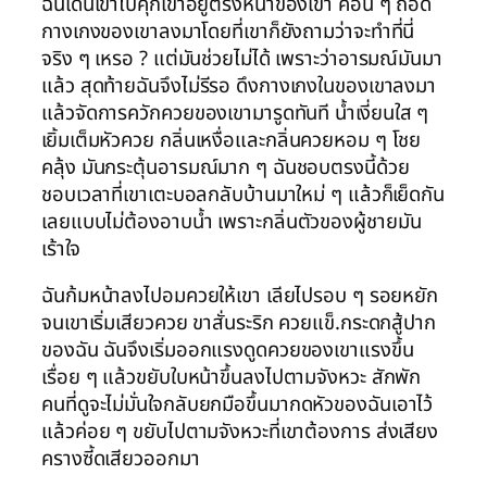
ฉันเดินเข้าไปคุกเข่าอยู่ตรงหน้าของเขา ค่อน ๆ ถอด
กางเกงของเขาลงมาโดยที่เขาก็ยังถามว่าจะทำที่นี่
จริง ๆ เหรอ ? แต่มันช่วยไม่ได้ เพราะว่าอารมณ์มันมา
แล้ว สุดท้ายฉันจึงไม่รีรอ ดึงกางเกงในของเขาลงมา
แล้วจัดการควักควยของเขามารูดทันที น้ำเงี่ยนใส ๆ
เยิ้มเต็มหัวควย กลิ่นเหงื่อและกลิ่นควยหอม ๆ โชย
คลุ้ง มันกระตุ้นอารมณ์มาก ๆ ฉันชอบตรงนี้ด้วย
ชอบเวลาที่เขาเตะบอลกลับบ้านมาใหม่ ๆ แล้วก็เย็ดกัน
เลยแบบไม่ต้องอาบน้ำ เพราะกลิ่นตัวของผู้ชายมัน
เร้าใจ
ฉันก้มหน้าลงไปอมควยให้เขา เลียไปรอบ ๆ รอยหยัก
จนเขาเริ่มเสียวควย ขาสั่นระริก ควยแข็.กระดกสู้ปาก
ของฉัน ฉันจึงเริ่มออกแรงดูดควยของเขาแรงขึ้น
เรื่อย ๆ แล้วขยับใบหน้าขึ้นลงไปตามจังหวะ สักพัก
คนที่ดูจะไม่มั่นใจกลับยกมือขึ้นมากดหัวของฉันเอาไว้
แล้วค่อย ๆ ขยับไปตามจังหวะที่เขาต้องการ ส่งเสียง
ครางซี้ดเสียวออกมา