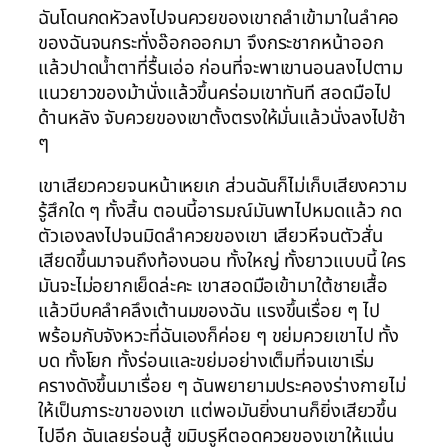
ฉันโดนกดหัวลงไปจนควยของเขาถลำเข้ามาในลำคอ
ของฉันจนกระทั่งอ๊อกออกมา จึงกระชากหน้าออก
แล้วปาดน้ำตาที่รื้นเอ่อ ก่อนที่จะพาเขานอนลงไปตาม
แนวยาวของม้านั่งแล้วขึ้นคร่อมเขาทันที สอดมือไป
ด้านหลัง จับควยของเขาตั้งตรงให้มั่นแล้วนั่งลงไปช้า
ๆ
เขาเสียวควยจนหน้าเหยเก ส่วนฉันก็ไม่เก็บเสียงความ
รู้สึกใด ๆ ทั้งสิ้น ตอนนี้อารมณ์มันพาไปหมดแล้ว กด
ตัวเองลงไปจนมิดลำควยของเขา เสียวหีจนตัวสั่น
เสียดขึ้นมาจนถึงท้องนอน ทั้งใหญ่ ทั้งยาวแบบนี้ ใคร
มันจะไม่อยากเย็ดล่ะคะ เขาสอดมือเข้ามาใต้ชายเสื้อ
แล้วบีบคลำคลึงเต้านมของฉัน แรงขึ้นเรื่อย ๆ ไป
พร้อมกับจังหวะที่ฉันเองก็ค่อย ๆ ขย่มควยเขาไป ทั้ง
บด ทั้งโยก ทั้งร่อนและขย่มอย่างเต็มที่จนเขาเริ่ม
ครางดังขึ้นมาเรื่อย ๆ ฉันพยายามประคองร่างกายไม่
ให้เป็นภาระขาของเขา แต่พอมันยิ่งนานก็ยิ่งเสียวขึ้น
ไปอีก ฉันเลยร่อนสู้ ขมิบรูหีตอดควยของเขาให้แน่น