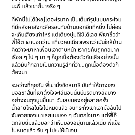
นะพี่ แล้วเขาก็มาจริง ๆ
ที่พักนี้ไม่ได้ใหญ่โตอะไรมาก เป็นเต็นท์รูปแบบกระโจม
ที่มีหลังคาสังกะสีครอบทับด้านนอกอีกทีหนึ่ง ไม่ค่อย
จะเก็บเสียงเท่าไหร่ แต่เตียงนุ่มดีใช้ได้เลย พี่เขาชื่อว่า
พี่โอ๊ต เขาบอกว่ามาเที่ยวคนเดียวเพราะว่ามันใกล้บ้าน
คิดว่าจะมาหาเพื่อนเอาดาบหน้า เราคุยกันถูกคอมาก
เรื่อย ๆ ไป ๆ มา ๆ ก็ถูกเนื้อต้องตัวกันเสียอย่างนั้น
แล้วมันก็กลายเป็นความรู้สึกที่ว่า…ถูกเนื้อต้องตัวก็
ต้องมา
ระหว่างที่คุยกัน พี่เขานั่งขัดสมาธิ มันทำให้กางเกง
บอลขาสั้นที่เขาตั้งใจจะใส่นอนนั้นบีบรัดบางสิ่งบาง
อย่างจนตุงนูนขึ้นมา ฉันเลยมองอยู่หลายครั้ง
น้ำลายไหลในใจไปหมดแล้ว จนกระทั่งเขาเอามือฉันไป
จับควยของเขาเลยแบบงง ๆ ฉันตกใจมาก แต่พี่โอ๊
ตกลับยิ้มแล้วบอกว่าเห็นมองอยู่นานแล้วเนี่ย พี่แข็ง
ไปหมดแล้ว จับ ๆ ไปซะให้มันจบ