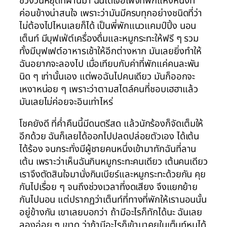
ช่วงวันหยุดที่ผ่านมา ฉันได้เจอเพจที่พักแห่งหนึ่งที่
ค่อนข้างน่าสนใจ เพราะว่ามันมีครบทุกอย่างชนิดที่ว่า
ไม่ต้องไปไหนเลยก็ได้ เป็นพี่พักแนวแคมป์ปิ้ง นอน
เต็นท์ มีบุฟเฟ่ต์เครื่องดื่มและหมูกระทะให้ฟรี ๆ รวม
ทั้งมีบุฟเฟต์อาหารเช้าให้อีกต่างหาก มันเลยยิ่งทำให้
ฉันอยากจะลองไป เมื่อเทียบกับค่าที่พักแค่คนละพัน
นิด ๆ เท่านั้นเอง แต่พอฉันไปคนเดียว มันก็ออกจะ
เหงาหน่อย ๆ เพราะว่าตามสไตล์คนที่ชอบเฮฮาแล้ว
มันเลยไม่ค่อยจะอินเท่าไหร่
โชคยังดี ที่ค่ำคืนนี้มีดนตรีสด แล้วนักร้องก็จัดเต็มให้
อีกด้วย ฉันก็เลยได้ออกไปปลดปล่อยตัวเอง ได้เต้น
ได้ร้อง จนกระทั่งมีผู้ชายคนหนึ่งเข้ามาทักฉันที่ลาน
เต้น เพราะว่าเห็นฉันกินหมูกระทะคนเดียว เต้นคนเดียว
เราจึงตัดสินใจมานั่งกินเบียร์และหมูกระทะด้วยกัน คุย
กันไปเรื่อย ๆ จนถึงช่วงเวลาที่งดเสียง จึงแยกย้าย
กันไปนอน แต่ปรากฏว่าเต็นท์ที่ทางที่พักให้เรานอนนั้น
อยู่ข้างกัน เขาเลยบอกว่า ถ้ามีอะไรก็ทักได้นะ ฉันเลย
ลองอ่อย ๆ เขาดู ว่าถ้ามีอะไรก็เข้ามาคุยในเต็นท์หนูได้