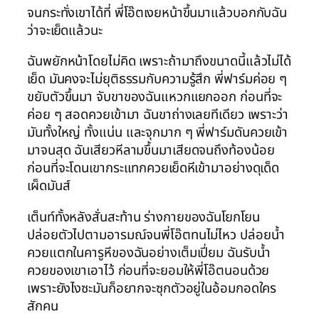
จนกระทั่งเขาได้ที่ พี่โอ๊ตเงยหน้าขึ้นมาแล้วบอกกับฉัน
ว่าจะเย็ดแล้วนะ
ฉันพยักหน้าโดยไม่คิด เพราะถ้ามาถึงขนาดนี้แล้วไม่ได้
เย็ด มันคงจะไม่ยุติธรรมกับความรู้สึก พี่ฟาร์มค่อย ๆ
ขยับตัวขึ้นมา จับขาของฉันแหวกแยกออก ก่อนที่จะ
ค่อย ๆ สอดควยเข้ามา ฉันขาถ่างเลยทีเดียว เพราะว่า
มันทั้งใหญ่ ทั้งแน่น และจุกมาก ๆ พี่ฟาร์มดันควยเข้า
มาจนสุด ฉันเสียวหีลามขึ้นมาเสียดจนถึงท้องน้อย
ก่อนที่จะโดนเขากระแทกควยเย็ดหีเข้ามาอย่างดุเด็ด
เผ็ดมันส์
เต็นท์ทั้งหลังสั่นสะท้าน ร่างกายของฉันโยกโยน
ปล่อยตัวไปตามอารมณ์จนพี่โอ๊ตทนไม่ไหว ปล่อยน้ำ
ควยแตกในคารูหีของฉันอย่างเต็มเปี่ยม ฉันรับน้ำ
ควยของเขาเอาไว้ ก่อนที่จะยอมให้พี่โอ๊ตนอนด้วย
เพราะยังไงซะมันก็อยากจะซุกตัวอยู่ในอ้อมกอดใคร
สักคน