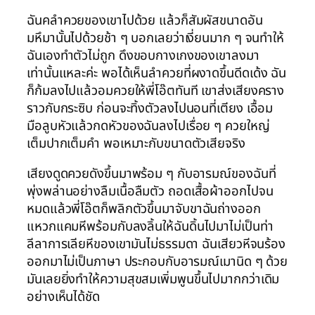
ฉันคลำควยของเขาไปด้วย แล้วก็สัมผัสขนาดอัน
มหึมานั้นไปด้วยช้า ๆ บอกเลยว่าเงี่ยนมาก ๆ จนทำให้
ฉันเองทำตัวไม่ถูก ดึงขอบกางเกงของเขาลงมา
เท่านั้นแหละค่ะ พอได้เห็นลำควยที่ผงาดขึ้นดีดเด้ง ฉัน
ก็ก้มลงไปแล้วอมควยให้พี่โอ๊ตทันที เขาส่งเสียงคราง
ราวกับกระซิบ ก่อนจะทิ้งตัวลงไปนอนที่เตียง เอื้อม
มือลูบหัวแล้วกดหัวของฉันลงไปเรื่อย ๆ ควยใหญ่
เต็มปากเต็มคำ พอเหมาะกับขนาดตัวเสียจริง
เสียงดูดควยดังขึ้นมาพร้อม ๆ กับอารมณ์ของฉันที่
พุ่งพล่านอย่างลืมเนื้อลืมตัว ถอดเสื้อผ้าออกไปจน
หมดแล้วพี่โอ๊ตก็พลิกตัวขึ้นมาจับขาฉันถ่างออก
แหวกแคมหีพร้อมกับลงลิ้นให้ฉันดิ้นไปมาไม่เป็นท่า
ลีลาการเลียหีของเขามันไม่ธรรมดา ฉันเสียวหีจนร้อง
ออกมาไม่เป็นภาษา ประกอบกับอารมณ์เมานิด ๆ ด้วย
มันเลยยิ่งทำให้ความสุขสมเพิ่มพูนขึ้นไปมากกว่าเดิม
อย่างเห็นได้ชัด