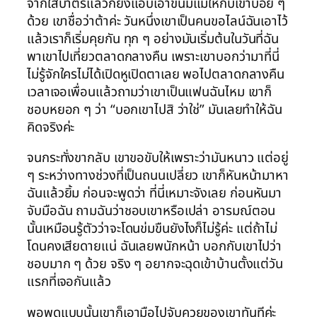
จากใส่บาตรแล้วก็ยังแอบเอาขนมแม่ให้กับเขาบ่อย ๆ
ด้วย เขาชื่อว่าต้าค่ะ วันหนึ่งเขาเป็นคนขอไลน์ฉันเอาไว้
แล้วเราก็เริ่มคุยกัน ทุก ๆ อย่างมันเริ่มต้นในวันที่ฉัน
พาเขาไปเที่ยวตลาดกลางคืน เพราะเขาบอกว่ามาที่นี่
ไม่รู้จักใครไม่ได้เปิดหูเปิดตาเลย พอไปตลาดกลางคืน
เวลาเจอเพื่อนแล้วถามว่าเขาเป็นแฟนฉันไหม เขาก็
ชอบหยอก ๆ ว่า “บอกเขาไปสิ ว่าใช่” มันเลยทำให้ฉัน
คิดจริงค่ะ
จนกระทั่งขากลับ เขาขอขับให้เพราะว่ามันหนาว แต่อยู่
ๆ ระหว่างทางช่วงที่เป็นถนนเปลี่ยว เขาก็หันหน้ามาหา
ฉันแล้วยิ้ม ก่อนจะพูดว่า ที่นี่เหมาะจังเลย ก่อนหันมา
จับมือฉัน ถามฉันว่าชอบเขาหรือเปล่า อารมณ์ตอน
นั้นเหมือนรู้ตัวว่าจะโดนข่มขืนยังไงก็ไม่รู้ค่ะ แต่ถ้าไม่
โดนคงเสียดายแน่ ฉันเลยพนักหน้า บอกกับเขาไปว่า
ชอบมาก ๆ ด้วย จริง ๆ อยากจะฉุดเข้าบ้านตั้งแต่วัน
แรกที่เจอกันแล้ว
พอพูดแบบนั้นเขาก็เอามือไปจับควยของเขาทันทีค่ะ