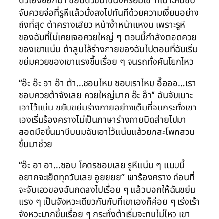
ตัวเองออกมา ขยับตัวขึ้นไปนั่งคร่อมเขาที่เบาะคนขับ
จับควยจ่อที่รูหีแล้วนั่งลงไปทันทีด้วยความเงี่ยนอย่าง
ถึงที่สุด ต้าครางเสียว หน้าง้ำหน้าแหงน เพราะรูหี
ของฉันที่ไม่เคยเจอควยใหญ่ ๆ ตอนนี้กำลังตอดควย
ของเขาแน่น ต้าลูบไล้ร่างกายของฉันไปตอนที่ฉันเริ่ม
ขย่มควยของเขาแรงขึ้นเรื่อย ๆ จนรถทั้งคันโยกไหว
“อ๊ะ อ๊ะ อา อ๊า ต้า…ชอบไหม ชอบเราไหม อื๊อออ…เรา
ชอบควยต้าจังเลย ควยใหญ่มาก อ๊ะ อ๊า” ฉันจับเบาะ
เอาไว้แน่น ขยับขย่มร่างกายอย่างเต็มที่จนกระทั่งเขา
เองเริ่มร้องครางไม่เป็นภาษาร่างกายบิดส่ายไปมา
สอดมือขึ้นมาบีบนมฉันเอาไว้แน่นแล้วยกสะโพกสวน
ขึ้นมาช่วย
“อ๊ะ อา อา…ชอบ โคตรชอบเลย รูหีแน่น ๆ แบบนี้
อยากจะเย็ดทุกวันเลย อูยยยย” เขาร้องคราง ก่อนที่
จะจับเอวของฉันกดลงไปเรื่อย ๆ แล้วบอกให้ฉันขย่ม
แรง ๆ เป็นจังหวะเดียวกันกับที่เขาเองก็ค่อย ๆ เร่งเร้า
จังหวะมากขึ้นเรื่อย ๆ กระทั่งต้าเริ่มจะทนไม่ไหว เขา