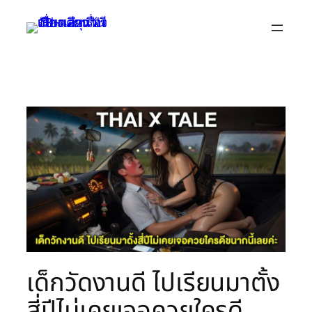
Skip
to
content
เด็กวัดงานดี ไปเรียนมาตั้ง
สี่ปีไม่เคยเจอควยใครดี