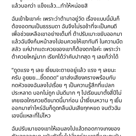
แล้วบอกว่า แข็งแล้ว…ทำให้หน่อยสิ
ฉันเข้าใจเขาค่ะ เพราะว่าต้ามาอยู่วัด เรื่องแบบนี้มันก็
ต้องอดทนเป็นธรรมดา ฉันจึงไม่รอช้าที่จะเป็นคนดี
เพื่อช่วยเหลือเขาอย่างเต็มที่ ต้าปรับเบาะขยับออกมา
แล้วฉันจึงก้มหน้าลงไปอมควยให้เขาทันที ในความมืด
สลัว แค่ปากแตะควยของเขาก็ต้องตกใจค่ะ เพราะว่า
ต้าควยใหญ่มาก เรียกได้ว่าคับปากสุด ๆ เลยก็ว่าได้
“ดูดแรง ๆ เลย เงี่ยนจะตายอยู่แล้ว แรง ๆ เลยนะ
ครับ อูยยย…ซี๊ดดดด” เขาส่งเสียงครางพร้อมกับ
กดหัวของฉันลงไปเรื่อย ๆ เป็นความรู้สึกที่แปลก
ประหลาด บอกไม่ถูก มันดีมาก ๆ ไปเรียนมาตั้งสี่ปีไม่
เคยเจอใครควยดีขนาดนี้มาก่อน น้ำเงี่ยนหวาน ๆ เยิ้ม
ออกมาเท่าไหร่ฉันก็ดูดกลืนมันเสียทุกหยด จนตัวฉัน
เองนี่แหละที่ไม่ไหว
ฉันปรับเบาของเขาให้เอนลงไปแล้วถอดกางเกงของ