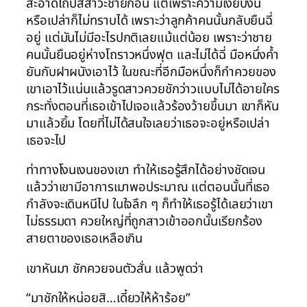
สะอาดโถปัสสาวะชายก่อน แต่เพราะความเงียบงัน
หรือเปล่าก็ไม่ทราบได้ เพราะว่าลูกค้าคนนั้นกลับยืนฉี่
อยู่ แต่มันไม่มีอะไรปกติเลยแม้แต่น้อย เพราะว่าชาย
คนนั้นยืนอยู่ห่างโถราวหนึ่งฟุต และไม่ได้ฉี่ มือหนึ่งค้ำ
ยันกับฝาผนังเอาไว้ ในขณะที่อีกมือหนึ่งก็กำควยของ
เขาเอาไว้แน่นแล้วรูดสาวควยชักว่าวแบบไม่ได้อายใคร
กระทั่งตอนที่เธอเข้าไปเจอแล้วร้องว้ายขึ้นมา เขาก็หัน
มาแล้วยิ้ม โดยที่ไม่ได้สนใจเลยว่าเธอจะอยู่หรือเปล่า
เธอจะไป
ท่าทางโงนเงนของเขา ทำให้เธอรู้สึกได้อย่างชัดเจน
แล้วว่าเขามีอาการเมาพอประมาณ แต่ตอนนั้นที่เธอ
กำลังจะเดินหนีไป ในใจลึก ๆ ก็ทำให้เธอรู้ได้เลยว่าเขา
ไม่ธรรมดา ควยใหญ่ที่ถูกสาวเข้าออกนั้นเรียกร้อง
สายตาของเธอเหลือเกิน
เขาหันมา ชักควยจนตัวสั่น แล้วพูดว่า
“มาชักให้หน่อยสิ…เดี๋ยวให้ห้าร้อย”