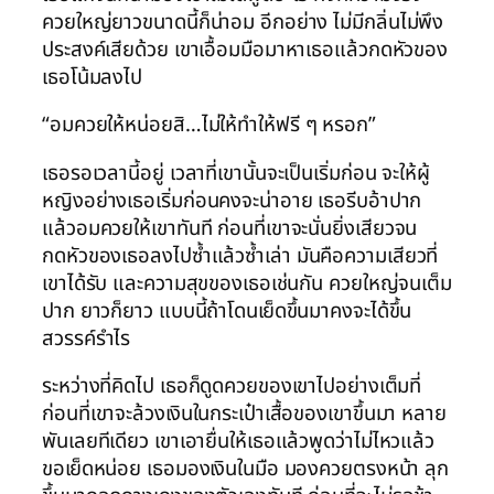
ควยใหญ่ยาวขนาดนี้ก็น่าอม อีกอย่าง ไม่มีกลิ่นไม่พึง
ประสงค์เสียด้วย เขาเอื้อมมือมาหาเธอแล้วกดหัวของ
เธอโน้มลงไป
“อมควยให้หน่อยสิ…ไม่ให้ทำให้ฟรี ๆ หรอก”
เธอรอเวลานี้อยู่ เวลาที่เขานั้นจะเป็นเริ่มก่อน จะให้ผู้
หญิงอย่างเธอเริ่มก่อนคงจะน่าอาย เธอรีบอ้าปาก
แล้วอมควยให้เขาทันที ก่อนที่เขาจะนั่นยิ่งเสียวจน
กดหัวของเธอลงไปซ้ำแล้วซ้ำเล่า มันคือความเสียวที่
เขาได้รับ และความสุขของเธอเช่นกัน ควยใหญ่จนเต็ม
ปาก ยาวก็ยาว แบบนี้ถ้าโดนเย็ดขึ้นมาคงจะได้ขึ้น
สวรรค์รำไร
ระหว่างที่คิดไป เธอก็ดูดควยของเขาไปอย่างเต็มที่
ก่อนที่เขาจะล้วงเงินในกระเป๋าเสื้อของเขาขึ้นมา หลาย
พันเลยทีเดียว เขาเอายื่นให้เธอแล้วพูดว่าไม่ไหวแล้ว
ขอเย็ดหน่อย เธอมองเงินในมือ มองควยตรงหน้า ลุก