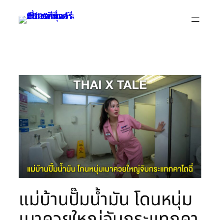
Skip
to
content
แม่บ้านปั๊มน้ำมัน โดนหนุ่ม
เมาควยใหญ่จับกระแทกคา