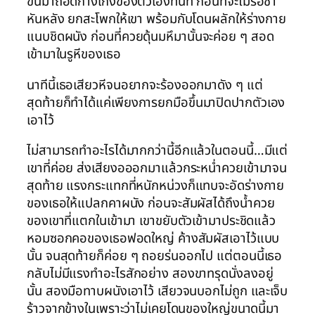
ขึ้นมาถอดกางเกงของตัวเองทันที ก่อนที่จะไม่รอช้า
หันหลัง ยกสะโพกให้เขา พร้อมกับโดนผลักให้ร่างกาย
แนบชิดผนัง ก่อนที่ควยดุ้นมหึมานั้นจะค่อย ๆ สอด
เข้ามาในรูหีของเธอ
นาทีนี้เธอเสียวหีจนอยากจะร้องออกมาดัง ๆ แต่
สุดท้ายก็ทำได้แค่เพียงการยกมือขึ้นมาปิดปากตัวเอง
เอาไว้
ไม่สามารถทำอะไรได้มากกว่านี้อีกแล้วในตอนนี้…มีแต่
เขาที่ค่อย ส่งเสียงอออกมาแล้วกระหน่ำควยเข้ามาจน
สุดท้าย แรงกระแทกที่หนักหน่วงก็แทบจะอัดร่างกาย
ของเธอให้แปลกคาผนัง ก่อนจะสัมผัสได้ถึงน้ำควย
ของเขาที่แตกในเข้ามา เขาขยับตัวเข้ามาประชิดแล้ว
หอมซอกคอของเธอฟอดใหญ่ ค้างสัมผัสเอาไว้แบบ
นั้น จนสุดท้ายก็ค่อย ๆ ถอยร่นออกไป แต่ตอนนี้เธอ
กลับไม่มีแรงทำอะไรสักอย่าง สองขาทรุดนั่งลงอยู่
นั้น สองมือทาบผนังเอาไว้ เสียวจนบอกไม่ถูก และเจ็บ
ร้าวจากข้างในเพราะว่าไม่เคยโดนของใหญ่ขนาดนี้มา