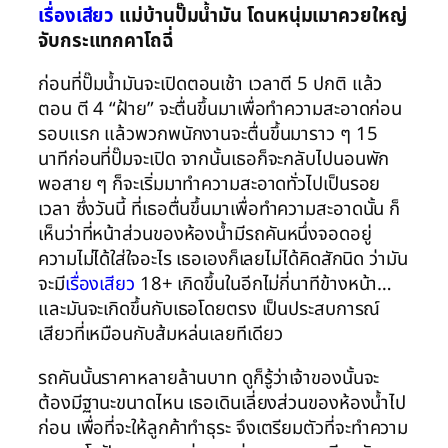
เรื่องเสียว
แม่บ้านปั๊มน้ำมัน โดนหนุ่มเมาควยใหญ่
จับกระแทกคาโถฉี่
ก่อนที่ปั๊มน้ำมันจะเปิดตอนเช้า เวลาตี 5 ปกติ แล้ว
ตอน ตี 4 “ฝ้าย” จะตื่นขึ้นมาเพื่อทำความสะอาดก่อน
รอบแรก แล้วพวกพนักงานจะตื่นขึ้นมาราว ๆ 15
นาทีก่อนที่ปั๊มจะเปิด จากนั้นเธอก็จะกลับไปนอนพัก
พอสาย ๆ ก็จะเริ่มมาทำความสะอาดทั่วไปเป็นรอย
เวลา ซึ่งวันนี้ ที่เธอตื่นขึ้นมาเพื่อทำความสะอาดนั้น ก็
เห็นว่าที่หน้าส่วนของห้องน้ำมีรถคันหนึ่งจอดอยู่
ความไม่ได้ใส่ใจอะไร เธอเองก็เลยไม่ได้คิดสักนิด ว่ามัน
จะมี
เรื่องเสียว
18+ เกิดขึ้นในอีกไม่กี่นาทีข้างหน้า…
และมันจะเกิดขึ้นกับเธอโดยตรง เป็นประสบการณ์
เสียวที่เหมือนกับส้มหล่นเลยทีเดียว
รถคันนั้นราคาหลายล้านบาท ดูก็รู้ว่าเจ้าของนั้นจะ
ต้องมีฐานะขนาดไหน เธอเดินเลี่ยงส่วนของห้องน้ำไป
ก่อน เพื่อที่จะให้ลูกค้าทำธุระ จึงเตรียมตัวที่จะทำความ