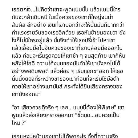
เธอตกใจ…ไม่คิดว่าเขาจะพูดแบบนั้น แล้วแบบนี้ใคร
กันจะกล้าเดินหนี ในเมื่อควยของเขาก็ใหญ่จนน่า
สัมผัส อีกอย่าง เงินที่เขาบอกว่าจะให้นั้นมันก็มากกว่า
ค่าแรงรายวันของเธออีกด้วย เธอหันซ้ายมองขวา ยัง
ไงก็ไม่มีใครอยู่แล้ว นั่นจึงทำให้เธอปรี่เข้าไปหาเขา
แล้วเอื้อมมือไปจับควยของเขาที่เขาปล่อยมือออกไป
แล้ว ก่อนจะเริ่มรูดควยให้เขาช้า ๆ จนสุดท้าย เขาก็หัน
หลังให้โถฉี่ ความโค้งมนของมันทำให้เขานั่งลงไปได้
อย่างพอดิบพอดี แล้วค่อย ๆ เริ่มแยกขาออก ให้เธอ
นั้นนั่งยองที่ระหว่างขาของเขาก่อนที่จะเริ่มใช้มือตำ
ควยให้เขาอย่างเมามันส์ กระทั่งได้ยินเสียงครางของ
เขาดังออกมา
“อา เสียวควยดีจริง ๆ เลย…แบบนี้ต้องให้พิเศษ” เขา
พูดแล้วส่งเสียงครางออกมา “ซี๊ดดด…อมควยเป็น
ไหม ?”
เธอแหงนหน้ามองเขาไม่ได้พูดอะไร ทั้งที่ความจริง