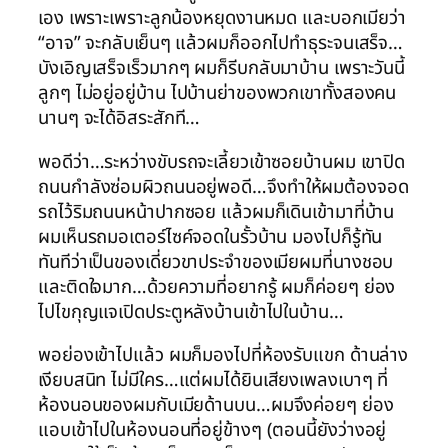
เอง เพราะเพราะลูกน้องหยุดงานหมด และบอกเมียว่า
“อาจ” จะกลับเย็นๆ แล้วผมก็ออกไปทำธุระจนเสร็จ…
บังเอิญเสร็จเร็วมากๆ ผมก็รีบกลับมาบ้าน เพราะวันนี้
ลูกๆ ไม่อยู่อยู่บ้าน ไปบ้านย่าของพวกเขาทั้งสองคน
นานๆ จะได้อิสระสักที…
พอดีว่า…ระหว่างขับรถจะเลี้ยวเข้าซอยบ้านผม เขาปิด
ถนนกำลังซ่อมผิวถนนอยู่พอดี…จึงทำให้ผมต้องจอด
รถไว้ริมถนนหน้าปากซอย แล้วผมก็เดินเข้ามาที่บ้าน
ผมเห็นรถมอเตอร์ไซค์จอดในรั้วบ้าน มองไปก็รู้ทัน
ทันทีว่าเป็นของเดี่ยวขาประจำของเมียผมที่นางชอบ
และติดใจมาก…ด้วยความที่อยากรู้ ผมก็ค่อยๆ ย่อง
ไปไขกุญแจเปิดประตูหลังบ้านเข้าไปในบ้าน…
พอย่องเข้าไปแล้ว ผมก็มองไปที่ห้องรับแขก ด้านล่าง
เงียบสนิท ไม่มีใคร…แต่ผมได้ยินเสียงเพลงเบาๆ ที่
ห้องนอนของผมกับเมียด้านบน…ผมจึงค่อยๆ ย่อง
แอบเข้าไปในห้องนอนที่อยู่ข้างๆ (ตอนนี้ยังว่างอยู่