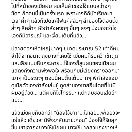
ไปที่หน้าของเมียผม ผมเห็นลำของโจ้แบบสว่างๆ
ชัดๆ ก็ตอนนี้เป็นครั้งแรก เพราะทุกทีก็นัดเรียกมา
เวลาค่ำๆ แล้วก็เปิดแค่ไฟแค่สลัวๆ ลำของโจ้ตอนนี้ดู
ล่ำๆ สีคล้ำๆ หัวกำลังผงกๆ ขึ้นๆ ลงๆ บ่งบอกว่าโจ
เองก็มีอารมณ์ และเงี่ยนเต็มที่แล้ว…
ปลายดอกเห็ดใหญ่มากๆ ขนาดประมาณ 52 เท่าที่ผม
จำได้จากขนาดถุงยางที่เคยใช้ เมียผมก็รีบคว้าเข้าดูด
และเลียแบบหื่นกระหาย…โจ้เองก็ลูบผมของเมียผม
แสดงถึงความพึงพอใจ พร้อมกับมีเสียงครางออกมา
เบาๆ เป็นระยะๆ ตอนนี้ผมตื่นเต้นมากๆ พี่กำลังแอบ
ดูเมียตัวเองกำลังเล่นชู้ ดูดลำของชายอื่นโดยที่ไม่มี
ผมอยู่ด้วย… แต่ผมก็ไม่โกรธนะ แต่กลับชอบเสียอีก
แน่ะ…
แล้วเมียผมก็บอกว่า “น้องโจ้ขาาา…ใส่เลย…พี่เสียวจะ
แย่แล้ว เดี๋ยวสามีพี่จะกลับมาซะก่อน” น้องโจ้ก็รีบลุก
ขึ้น เขาเอาถุงยางให้เมียผม นางใช้ปากสวมถุงยางให้