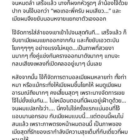
จนหมดลำ เสร็จแล้ว นางก็ผงกหัวรูดๆ ลำน้องโจ้ด้วย
ปาก จนโจ้บอกว่า “พอเถอะพี่ครับ ผมเสียว…” และ
เมียผมจึงขยับนอนหงายแยกขาตัวเองออก
โจ้จัดการใส่ลำของเขาเข้าไปจนสุดทันที… เสร็จแล้ว ก็
จับขาเมียผมแยกออกจากกัน และก็ขยับเอวตะบัน
โยกๆๆๆๆ อย่างแรงไม่หยุด…เป็นภาพที่สวยงา
มมากๆ ทั้งคู่แข่งกันครางออกมาดังมากๆ แทบจะ
กลบเสียงเพลงที่เปิดคลออยู่เบาๆ นั่นเลย
หลังจากนั้น โจ้ก็จัดการตาบอลเมียผมหลายท่า ทั้งท่า
หมา หรือแม้กระทั่งให้เมียผมขึ้นโยกให้ ผมดูเมียผม
อารมณ์ถึงมากๆ คงเสี้ยนสุดๆ เพราะนางจัดการเขย
โจ้ไม่ยั้งเช่นกัน… ไม่เหมือนตอนที่มีผมอยู่เฝ้าดูด้วย…
จนผมแปลกใจว่า…. นี่คงไม่ใช่ครั้งแรกแน่นอนที่โจ้
แอบมานอกรอบ กับเมียผมแบบนี้…แต่ตอนนี้ผมไม่
สนแล้ว เพราะภาพตรงหน้าผมตอนนี้ เป็นภาพของ
เมียสุดที่รักของเรากำลังมีความสุขเต็มที่กับเดี่ยวที่ผม
หามาให้