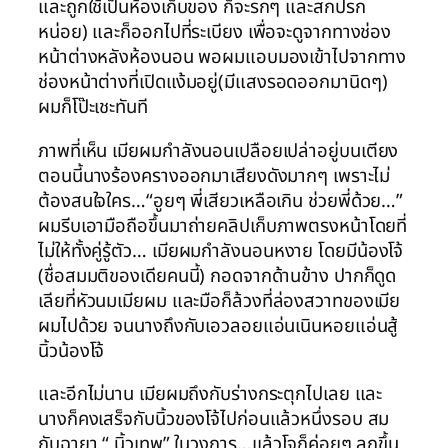
และถูกใช้เป็นห้องเก็บของ ก็จะรกๆ และสกปรก
หน่อย) และก็ออกไปที่ระเบียง เพื่อจะดูจากทางช่อง
หน้าต่างหลังห้องนอน พอผมแอบมองเข้าไปจากทาง
ช่องหน้าต่างที่เปิดแง้มอยู่(มีแสงรอดออกมานิดๆ)
ผมก็โป๊ะเชะทันที
ภาพที่เห็น เมียผมกำลังนอนเปลือยเปล่าอยู่บนเตียง
ตอนนี้นางร้องครางออกมาเสียงดังมากๆ เพราะไม่
ต้องสนใจใคร…“อูยๆ พี่เสียวเหลือเกิน ช่วยพี่ด้วย…”
ผมรีบเอามือถือขึ้นมาถ่ายคลิปเก็บภาพตรงหน้าโดยที่
ไม่ให้ทั้งคู่รู้ตัว… เมียผมกำลังนอนหงาย โดยมีน้องโจ้
(ชื่อสมมติของเดียคนนี้) กอดจากด้านข้าง ปากก็ดูด
เลียที่หัวนมเมียผม และมือก็ล้วงที่ล่องสวาทของเมีย
ผมไปด้วย จนนางถึงกับเอวลอยแอ่นเนินหอยแอ่นสู้
นิ้วน้องโจ้
และอีกไม่นาน เมียผมถึงกับร่างกระตุกไปเลย และ
นางก็คงเสร็จกับนิ้วของโจ้ไปก่อนแล้วหนึ่งรอบ สม
กับฉายา “ นิ้วเทพ” ในวงการ…แล้วโจก็ค่อยๆ ลุกขึ้น