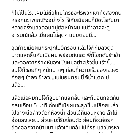
ก็ไม่เป็นไร…ผมไม่ถือโทษโกรธอะไรพวกเขาทั้งสองคน
หรอกนะ เพราะถึงอย่างไร โจ้กับเมียผมก็มีอะไรกันมา
หลายครั้งแล้วตอนอยู่ต่อหน้าผม แม้ว่าอาจจะดู
อารมณ์แล้ว เมียผมไม่สุดๆ แบบตอนนี้…
สุดท้ายเมียผมกระตุกไปอีกรอบ แล้วโจ้ก็ก้มลงดูด
ปากแลกลิ้นกับเมียผม พร้อมกับเอว พี่ก็โยกดันรำเข้า
และออกจากร่องหีของเมียผมอย่างเร็วขึ้น เร็วขึ้น…
จนโจ้ก็ซอยทีๆ หนักมากๆ ก่อนที่ความเร็วของเอวจะ
ค่อยๆ ช้าลง ช้าลง…แน่นอนตอนนี้โจ้น้ำแตกไป
แล้ว…
แล้วเมียผมกับโจ้ก็จูบปากแลกลิ้น และก็นอนกอดกัน
กลมเกือบ 5 นาที ก่อนที่เมียผมจะลุกขึ้นเปลือยเปล่า
ไปล้างเนื้อล้างตัวที่ห้องน้ำ ส่วนโจ้ก็นอนหงาย ลำไม่
อ่อนลงเลย… ส่วนผมก็รีบซ่อนตัว ก่อนที่จะค่อยๆ
ย่องออกจากบ้านมา แล้วเดินกลับไปที่รถ แล้วโทรหา