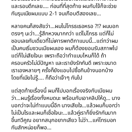
และรอบดึกเลย…. ก่อนที่ที่สุดท้าย ผมกับโจ้ก็จะช่วย
กันรุมเมียผมแบบ 2-1 จนเกือบตีสองเลย…
หลายคนก็สงสัยว่า…ผมไม่โกรธเธอหรอ ?!? ผมบอก
ตรงๆ นะว่า…รู้สึกหวงมากกว่า แต่ไม่โกรธ แต่ก็ไม่
ชอบเลยกับเดี่ยวที่ไม่เคารพกติกาแบบนี้…แต่ทว่าผม
เป็นคนเริ่มชวนเมียผมเอง ผมก็ต้องยอมรับสภาพไป
แต่ก็ไม่เสียใจนะ เพราะถือว่าทำแบบไหนก็ได้ ถ้า
ครอบครัวไม่มีปัญหา และเรายังรักกันดี เพราะขนาด
เราเองหลายๆ ครั้งก็ยังแอบไปซื้อกินข้างนอกบ้าง
โดยที่เมียไม่รู้…. ก็ถือว่าเจ๊าๆ กันไป
แต่สุดท้ายเรื่องนี้ ผมก็ไปบอกเรื่องจริงกับเมียผม
ว่า…ผมรู้เรื่องทั้งหมดนะ พร้อมกับเอาคลิปให้ดู… นาง
บอกว่าจะไม่ทำแบบนี้อีก นางเสียใจ…แล้วผมก็บอกว่า
ไม่เป็นไรและผมก็เชื่อใจนะ…แล้วคู่เราก็ยิ่งรักกันมาก
ขึ้นทวีคูณ อยากสนุกอยากเสียว ไม่ว่า…แค่โทรบอก
กันสักหน่อยก็พอ…