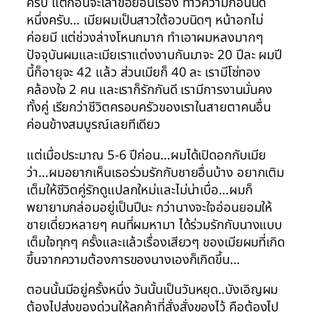
ครับ แต่ก่อนจะเล่าขอย้อนเรื่อง ท้าวความก่อนนิด
หนึ่งครับ… เมียผมเป็นสาวใต้อวบนิดๆ หน้าอกไม่
ค่อยมี แต่ช่วงล่างโหนกมาก ทำเอาผมหลงมากๆ
ปัจจุบันผมและเมียเราแต่งงานกันมาจะ 20 ปีละ ผมปี
นี้ก็อายุจะ 42 แล้ว ส่วนเมียก็ 40 ละ เรามีโซ่ทอง
คล้องใจ 2 คน และเราก็รักกันดี เรามีการงานมั่นคง
ทั้งคู่ เรียกว่าชีวิตครอบครัวของเราในสายตาคนอื่น
ค่อนข้างสมบูรณ์เลยทีเดียว
แต่เมื่อประมาณ 5-6 ปีก่อน…ผมได้เปิดอกกับเมีย
ว่า…ผมอยากเห็นเธอร่วมรักกับชายอื่นบ้าง อยากเติม
เต็มให้ชีวิตคู่รักดูแปลกใหม่และไม่น่าเบื่อ…ผมก็
พยายามกล่อมอยู่เป็นปีนะ กว่านางจะใจอ่อนยอมให้
ชายเดี่ยวหลายๆ คนที่ผมหามา ได้ร่วมรักกับนางแบบ
เต็มใจทุกๆ ครั้งและแล้วเรื่องเสียวๆ ของเมียผมที่เกิด
ขึ้นจากความต้องการของนางเองก็เกิดขึ้น…
ตอนนั้นมีอยู่ครั้งหนึ่ง วันนั้นเป็นวันหยุด..บังเอิญผม
ต้องไปส่งของด่วนให้ลูกค้าที่สั่งสั่งของไว้ คือต้องไป