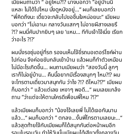
เมียผมถามว่า “ อยู่ไหน?!? นางบอกว่า ”อยู่บ้านนี่
แหละ ไม่ได้ไปไหน นั่งดูหนังอยู่…“ ผมก็เลยบอกว่า
”พี่คิดถึงนะ เดี๋ยวจะกลับไปขอชื่นใจหน่อยนะ“ เมียผม
บอกว่า ”ไม่เอานะ กลางวันแสกๆ ไม่อายผีสางเลยรึ
?!? ผมนี่คันปากยิบๆ เลย ‘แหม… ทีกับเจ้าโจ้เนี่ย เรียก
ว่าอะไร ?!?’
ผมนั่งรอซุ่มอยู่ที่รถ รอจนเห็นโจ้ขี่รถมอเตอร์ไซค์ผ่าน
ไปก่อน จึงค่อยขับกลับเข้าบ้าน แล้วผมก็ทำตัวเหมือน
ไม่มีอะไรเกิดขึ้น… ผมถามเมียผมว่า “สองวันนี้ ลูกๆ
เราก็ไม่อยู่บ้าน… คืนนี้อยากมีเรื่องสนุกๆ ไหม?!? ผม
จะโทรตามเดี่ยวมาสนุกกัน ว่าไง ?!? ดีไหม?!?“ เมียผม
ก็บอกว่า ” แล้วแต่เลย เหงาๆ พอดี…“ ผมเลยแกล้ง
ถาม ”ว่าแต่จะให้ตามใครดีเพื่อนพี่ไหม ?!?“
แล้วเมียผมก็บอกว่า ”น้องโจ้เลยพี่ ไม่ได้เจอกันนาน
แล้ว…“ ผมก็บอกว่า ” ตกลง…งั้นพี่โทรตามเลยนะ…“
แล้วสุดท้ายโจ้กับเมียผมก็ได้สนุกกันต่อหน้าผมอีก
รอบในรอบวัน ทำให้วันนั้นเมียผมได้เสียวทั้งกลางวัน