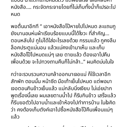
หนังสือ…. กระจัดกระจายโดยที่ไม่เก็บทั้งน้ำก็เปรอะไป
หมด
พอตื่นมาอีกที “ เอาหนังสือโป๊หายไปไปหมด ละแถมกู
ยังมานอนห่มผ้าเรียบร้อยแบบนี้ได้ไงวะ ที่สำคัญ…
ตอนหลับไป กูไม่ได้ใส่อะไรเลยด้วย กรรมแล้ว กูคงลืม
ล็อคประตูแน่นอน แล้วแม่คงเข้ามาเห็น และเก็บ
หนังสือโป๊ไปหมดแน่ๆ เลย ตายแล้ว ต้องเอาไปคืน
เพื่อนด้วย จะไปทวงถามคืนก็ไม่กล้า..” ผมคิดบ่นในใจ
กว่าจะรวบรวมความกล้าออกมาเจอแม่ ก็ใช้เวลาอีก
สักพัก ตอนนั้น หน้าซีด มือเท้าเย็นไปหมด แต่พอมา
เจอตอนกินข้าวเย็นแล้ว แม่กลับนิ่งเงียบ ไม่เอ่ยปาก
พูดเรื่องนี้เลย ผมเลยตามน้ำไป ก็รีบกินข้าว เสร็จแล้ว
ก็รีบขอตัวไปอาบน้ำและเข้าห้องไปทำการบ้าน ในใจคิด
ว่า คงต้องเก็บตังค์เอาไปซื้อหนังสือโป๊คืนเพื่อนแน่ๆ
แล้ว