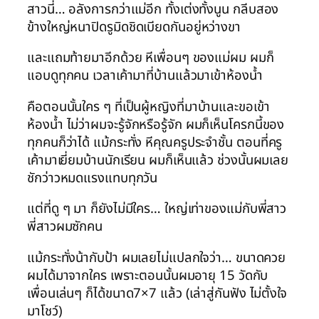
สาวนี่… อลังการกว่าแม่อีก ทั้งเต่งทั้งนูน กลีบสอง
ข้างใหญ่หนาปิดรูมิดชิดเบียดกันอยู่หว่างขา
และแถมท้ายมาอีกด้วย หีเพื่อนๆ ของแม่ผม ผมก็
แอบดูทุกคน เวลาเค้ามาที่บ้านแล้วมาเข้าห้องน้ำ
คือตอนนั้นใคร ๆ ที่เป็นผู้หญิงที่มาบ้านและขอเข้า
ห้องน้ำ ไม่ว่าผมจะรู้จักหรือรู้จัก ผมก็เห็นโครกนี้ของ
ทุกคนก็ว่าได้ แม้กระทั่ง หีคุณครูประจำชั้น ตอนที่ครู
เค้ามาเยี่ยมบ้านนักเรียน ผมก็เห็นแล้ว ช่วงนั้นผมเลย
ชักว่าวหมดแรงแทบทุกวัน
แต่ที่ดู ๆ มา ก็ยังไม่มีใคร… ใหญ่เท่าของแม่กับพี่สาว
พี่สาวผมซักคน
แม้กระทั่งน้ากับป้า ผมเลยไม่แปลกใจว่า… ขนาดควย
ผมได้มาจากใคร เพราะตอนนั้นผมอายุ 15 วัดกับ
เพื่อนเล่นๆ ก็ได้ขนาด7×7 แล้ว (เล่าสู่กันฟัง ไม่ตั้งใจ
มาโชว์)