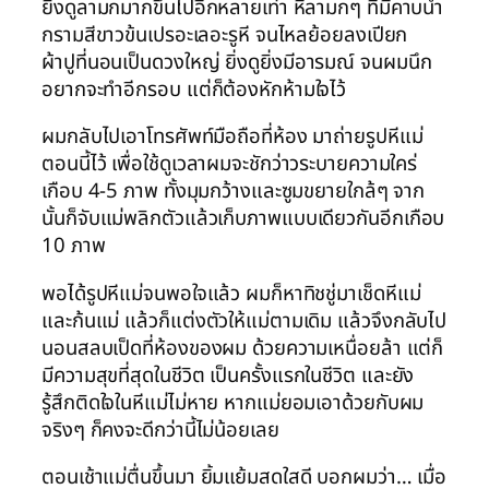
ยิ่งดูลามกมากขึ้นไปอีกหลายเท่า หีลามกๆ ที่มีคาบน้ำ
กรามสีขาวข้นเปรอะเลอะรูหี จนไหลย้อยลงเปียก
ผ้าปูที่นอนเป็นดวงใหญ่ ยิ่งดูยิ่งมีอารมณ์ จนผมนึก
อยากจะทำอีกรอบ แต่ก็ต้องหักห้ามใจไว้
ผมกลับไปเอาโทรศัพท์มือถือที่ห้อง มาถ่ายรูปหีแม่
ตอนนี้ไว้ เพื่อใช้ดูเวลาผมจะชักว่าวระบายความใคร่
เกือบ 4-5 ภาพ ทั้งมุมกว้างและซูมขยายใกล้ๆ จาก
นั้นก็จับแม่พลิกตัวแล้วเก็บภาพแบบเดียวกันอีกเกือบ
10 ภาพ
พอได้รูปหีแม่จนพอใจแล้ว ผมก็หาทิชชู่มาเช็ดหีแม่
และก้นแม่ แล้วก็แต่งตัวให้แม่ตามเดิม แล้วจึงกลับไป
นอนสลบเป็ดที่ห้องของผม ด้วยความเหนื่อยล้า แต่ก็
มีความสุขที่สุดในชีวิต เป็นครั้งแรกในชีวิต และยัง
รู้สึกติดใจในหีแม่ไม่หาย หากแม่ยอมเอาด้วยกับผม
จริงๆ ก็คงจะดีกว่านี้ไม่น้อยเลย
ตอนเช้าแม่ตื่นขึ้นมา ยิ้มแย้มสดใสดี บอกผมว่า… เมื่อ