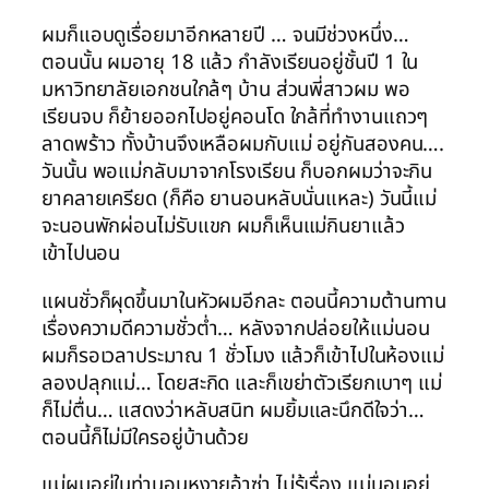
ผมก็แอบดูเรื่อยมาอีกหลายปี … จนมีช่วงหนึ่ง…
ตอนนั้น ผมอายุ 18 แล้ว กำลังเรียนอยู่ชั้นปี 1 ใน
มหาวิทยาลัยเอกชนใกล้ๆ บ้าน ส่วนพี่สาวผม พอ
เรียนจบ ก็ย้ายออกไปอยู่คอนโด ใกล้ที่ทำงานแถวๆ
ลาดพร้าว ทั้งบ้านจึงเหลือผมกับแม่ อยู่กันสองคน….
วันนั้น พอแม่กลับมาจากโรงเรียน ก็บอกผมว่าจะกิน
ยาคลายเครียด (ก็คือ ยานอนหลับนั่นแหละ) วันนี้แม่
จะนอนพักผ่อนไม่รับแขก ผมก็เห็นแม่กินยาแล้ว
เข้าไปนอน
แผนชั่วก็ผุดขึ้นมาในหัวผมอีกละ ตอนนี้ความต้านทาน
เรื่องความดีความชั่วต่ำ… หลังจากปล่อยให้แม่นอน
ผมก็รอเวลาประมาณ 1 ชั่วโมง แล้วก็เข้าไปในห้องแม่
ลองปลุกแม่… โดยสะกิด และก็เขย่าตัวเรียกเบาๆ แม่
ก็ไม่ตื่น… แสดงว่าหลับสนิท ผมยิ้มและนึกดีใจว่า…
ตอนนี้ก็ไม่มีใครอยู่บ้านด้วย
แม่ผมอยู่ในท่านอนหงายอ้าซ่า ไม่รู้เรื่อง แม่นอนอยู่