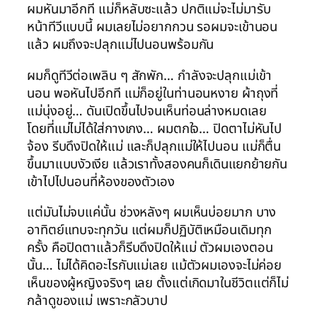
ผมหันมาอีกที แม่ก็หลับซะแล้ว ปกติแม่จะไม่มารับ
หน้าทีวีแบบนี้ ผมเลยไม่อยากกวน รอผมจะเข้านอน
แล้ว ผมถึงจะปลุกแม่ไปนอนพร้อมกัน
ผมก็ดูทีวีต่อเพลิน ๆ สักพัก… กำลังจะปลุกแม่เข้า
นอน พอหันไปอีกที แม่ก็อยู่ในท่านอนหงาย ผ้าถุงที่
แม่นุ่งอยู่… ดันเปิดขึ้นไปจนเห็นท่อนล่างหมดเลย
โดยที่แม่ไม่ได้ใส่กางเกง… ผมตกใจ… ปิดตาไม่หันไป
จ้อง รีบดึงปิดให้แม่ และก็ปลุกแม่ให้ไปนอน แม่ก็ตื่น
ขึ้นมาแบบงัวเงีย แล้วเราทั้งสองคนก็เดินแยกย้ายกัน
เข้าไปไปนอนที่ห้องของตัวเอง
แต่มันไม่จบแค่นั้น ช่วงหลังๆ ผมเห็นบ่อยมาก บาง
อาทิตย์แทบจะทุกวัน แต่ผมก็ปฏิบัติเหมือนเดิมทุก
ครั้ง คือปิดตาแล้วก็รีบดึงปิดให้แม่ ตัวผมเองตอน
นั้น… ไม่ได้คิดอะไรกับแม่เลย แม้ตัวผมเองจะไม่ค่อย
เห็นของผู้หญิงจริงๆ เลย ตั้งแต่เกิดมาในชีวิตแต่ก็ไม่
กล้าดูของแม่ เพราะกลัวบาป