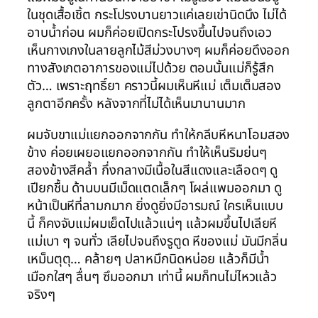
ในชุดเสื้อเชิ้ต กระโปรงบานยาวแค่เลยเข่านิดนึง ไม่ได้
อาบน้ำก่อน ผมก็ค่อยเปิดกระโปรงขึ้นไปจนถึงเอว
เห็นกางเกงในลายลูกไม้สีม่วงบางๆ ผมก็ค่อยดึงออก
ทางสังเกตอาการของแม่ไปด้วย ตอนนั้นแม่ก็รู้สึก
ตัว… เพราะฤทธิ์ยา คราวนี้ผมเห็นหีแม่ เต็มเต็มสอง
ลูกตาอีกครั้ง หลังจากที่ไม่ได้เห็นมานานมาก
ผมจับขาแม่แยกออกจากกัน ทำให้กลีบหีหนาโอมสอง
ข้าง ค่อยเผยอแยกออกจากกัน ทำให้เห็นริมย่นๆ
สองข้างสีคล้ำ กึ่งกลางมีเนื้อในสีแดงและเลือดๆ ดู
เปียกชื้น ด้านบนมีเม็ดแตดเล็กๆ โผล่แพมออกมา ดู
หน้าเป็นหีที่ลามกมาก ยิ่งดูยิ่งมีอารมณ์ ใครเห็นแบบ
นี้ ก็คงจับแม่ผมเย็ดไปแล้วแน่ๆ แล้วผมขึ้นไปเลียหี
แม่เบา ๆ จนทั่ว เลียไปจนถึงรูตูด หีของแม่ มันมีกลิ่น
เหม็นตุตุ… คล้ายๆ ปลาหมึกนิดหน่อย แล้วก็มีน้ำ
เมือกใสๆ ลื่นๆ ซึมออกมา เท่านี้ ผมก็ทนไม่ไหวแล้ว
จริงๆ