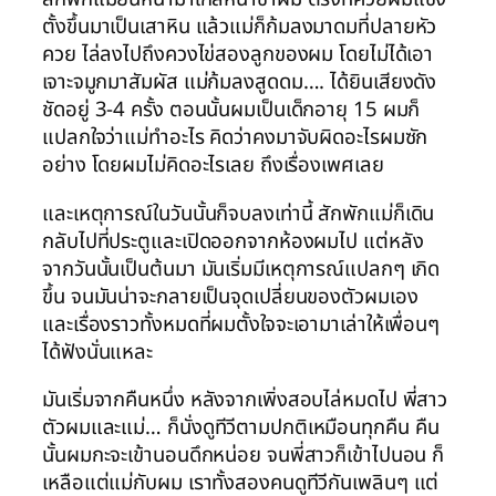
ตั้งขึ้นมาเป็นเสาหิน แล้วแม่ก็ก้มลงมาดมที่ปลายหัว
ควย ไล่ลงไปถึงควงไข่สองลูกของผม โดยไม่ได้เอา
เจาะจมูกมาสัมผัส แม่ก้มลงสูดดม…. ได้ยินเสียงดัง
ชัดอยู่ 3-4 ครั้ง ตอนนั้นผมเป็นเด็กอายุ 15 ผมก็
แปลกใจว่าแม่ทำอะไร คิดว่าคงมาจับผิดอะไรผมซัก
อย่าง โดยผมไม่คิดอะไรเลย ถึงเรื่องเพศเลย
และเหตุการณ์ในวันนั้นก็จบลงเท่านี้ สักพักแม่ก็เดิน
กลับไปที่ประตูและเปิดออกจากห้องผมไป แต่หลัง
จากวันนั้นเป็นต้นมา มันเริ่มมีเหตุการณ์แปลกๆ เกิด
ขึ้น จนมันน่าจะกลายเป็นจุดเปลี่ยนของตัวผมเอง
และเรื่องราวทั้งหมดที่ผมตั้งใจจะเอามาเล่าให้เพื่อนๆ
ได้ฟังนั่นแหละ
มันเริ่มจากคืนหนึ่ง หลังจากเพิ่งสอบไล่หมดไป พี่สาว
ตัวผมและแม่… ก็นั่งดูทีวีตามปกติเหมือนทุกคืน คืน
นั้นผมกะจะเข้านอนดึกหน่อย จนพี่สาวก็เข้าไปนอน ก็
เหลือแต่แม่กับผม เราทั้งสองคนดูทีวีกันเพลินๆ แต่