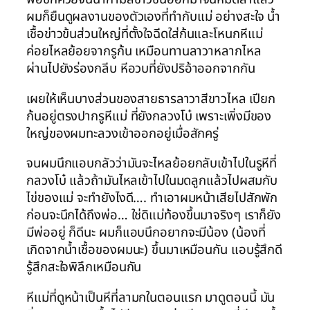
ผมก็ยืนดูผลงานของตัวเองที่ทำกับแม่ อย่างสะใจ น้ำ
เชื้อข่าวข้นส่วนใหญ่ที่ตั้งใจฉีดใส่ก้นและโหนกหีแม่
ค่อยไหลย้อยจากรูก้น เหมือนทานลาวาหลากไหล
ผ่านไปยังร่องกลีบ หีอวบที่ยังปริอ้าออกจากกัน
เผยให้เห็นบางส่วนของสายธารลาวาสีขาวไหล เปียก
ก้นอยู่ตรงปากรูหีแม่ ที่ยังกลวงโบ๋ เพราะเพิ่งมีของ
ใหญ่ของผมทะลวงเข้าออกอยู่เมื่อสักครู่
จนผมนึกแอบกลัวว่ามันจะไหลย้อยกลับเข้าไปในรูหีที่
กลวงโบ๋ แล้วถ้ามันไหลเข้าไปในมดลูกแล้วไปผสมกับ
ไข่ของแม่ จะทำยังไงดี…. ทำเอาผมหน้าเสียไปสักพัก
ก่อนจะนึกได้ถึงพ่อ… ใช่ดิแม่ท้องขึ้นมาจริงๆ เราก็ยัง
มีพ่ออยู่ ก็ดีนะ ผมก็แอบนึกอยากจะมีน้อง (น้องที่
เกิดจากน้ำเชื้อของผมนะ) ขึ้นมาเหมือนกัน แอบรู้สึกดี
รู้สึกสะใจพิลึกเหมือนกัน
หีแม่ที่ดูหน้าเป็นหีที่ลามกในตอนแรก มาดูตอนนี้ มัน