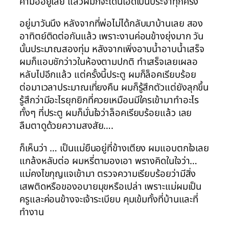
คามืออยู่เลย แล้วผมก็จะโดนเอ็ดเป็นประจำทุกครั้ง
อยู่มาวันนึง หลังจากที่พ่อไม่ได้กลับมาบ้านเลย สอง
อาทิตย์ติดต่อกันแล้ว เพราะงานค่อนข้างยุ่งมาก วัน
นั้นประมาณสองทุ่ม หลังจากเพิ่งอาบน้ำอาบน้ำเสร็จ
ผมก็แอบชักว่าวในห้องตามปกติ ทำเสร็จเลยเผลอ
หลับไปอีกแล้ว แต่ครั้งนี้ประตู ผมก็ล็อคเรียบร้อย
ต่อมาเวลาประมาณเที่ยงคืน ผมก็รู้สึกตัวแต่ยังลุกขึ้น
รู้สึกว่ามีอะไรยุกยิกที่ควยเหมือนมีใครเข้ามาทำอะไร
ทั้งๆ ที่ประตู ผมก็มั่นใจว่าล็อคเรียบร้อยแล้ว เลย
ลืมตาดูด้วยความสงสัย….
ก็เห็นว่า … เป็นแม่ยืนอยู่ที่ข้างเตียง ผมแอบตกใจเลย
แกล้งหลับต่อ ผมหรี่ตามองเอา พรางคิดในใจว่า…
แม่คงไขกุญแจเข้ามา ตรวจความเรียบร้อยว่ามีสิ่ง
เสพติดหรือของอบายมุขหรือเปล่า เพราะแม่ผมเป็น
ครูและค่อนข้างจะเจ้าระเบียบ คุมเข้มทั้งที่บ้านและที่
ทำงาน