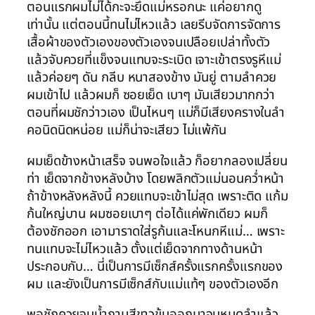
ตอนแรกผมไม่ได้กะจะยึดแม่หรอกนะ แค่อยากดู
เท่านั้น แต่ตอนนี้ทนไม่ไหวแล้ว เลยรีบจัดการจัดการ
เสื้อผ้าของตัวเองของตัวเองจนเปลือยเปล่าทั้งตัว
แล้วจับควยที่แข็งจนแทบจะระเบิด เจาะเข้าตรงรูหีแม่
แล้วค่อยๆ ดัน กลีบ หนาสองข้าง มันยู่ ตามลำควย
ผมเข้าไป แล้วผมก็ ซอยเย็ด เบาๆ มันเสียวมากกว่า
ตอนที่ผมชักว่าวเอง เป็นไหนๆ แม่ก็มีเสียงครางในลำ
คอนิดนิดหน่อย แม่ก็น่าจะเสียว ไม่แพ้กัน
ผมเย็ดข้างหน้าเสร็จ จนพอใจแล้ว ก็อยากลองเปลี่ยน
ท่า เย็ดจากข้างหลังบ้าง โดยพลิกตัวแม่นอนคว่ำหน้า
ถ้าข้างหลังหลังนี้ ควยแทบจะเข้าไม่สุด เพราะติด แก้ม
ก้นใหญ่บาน ผมซอยเบาๆ ต่อได้แค่พักเดียว ผมก็
ต้องชักออก เอามาราดใส่รูก้นและโหนกหีแม่… เพราะ
ทนแทบจะไม่ไหวแล้ว ตั้งแต่เย็ดจากทางด้านหน้า
ประกอบกับ… นี่เป็นการมีเซ็กส์ครั้งแรกครั้งแรกของ
ผม และยังเป็นการมีเซ็กส์กับแม่แท้ๆ ของตัวเองอีก
พอชักควยจนน้ำกามสีขาวข้นออกมาจนหมดลำแล้ว