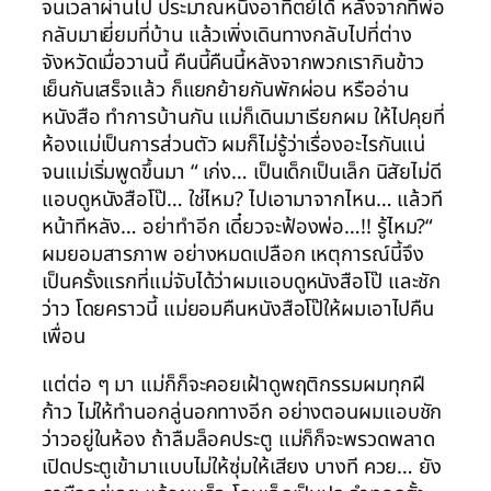
จนเวลาผ่านไป ประมาณหนึ่งอาทิตย์ได้ หลังจากที่พ่อ
กลับมาเยี่ยมที่บ้าน แล้วเพิ่งเดินทางกลับไปที่ต่าง
จังหวัดเมื่อวานนี้ คืนนี้คืนนี้หลังจากพวกเรากินข้าว
เย็นกันเสร็จแล้ว ก็แยกย้ายกันพักผ่อน หรืออ่าน
หนังสือ ทำการบ้านกัน แม่ก็เดินมาเรียกผม ให้ไปคุยที่
ห้องแม่เป็นการส่วนตัว ผมก็ไม่รู้ว่าเรื่องอะไรกันแน่
จนแม่เริ่มพูดขึ้นมา “ เก่ง… เป็นเด็กเป็นเล็ก นิสัยไม่ดี
แอบดูหนังสือโป๊… ใช่ไหม? ไปเอามาจากไหน… แล้วที
หน้าทีหลัง… อย่าทำอีก เดี๋ยวจะฟ้องพ่อ…!! รู้ไหม?“
ผมยอมสารภาพ อย่างหมดเปลือก เหตุการณ์นี้จึง
เป็นครั้งแรกที่แม่จับได้ว่าผมแอบดูหนังสือโป๊ และชัก
ว่าว โดยคราวนี้ แม่ยอมคืนหนังสือโป๊ให้ผมเอาไปคืน
เพื่อน
แต่ต่อ ๆ มา แม่ก็ก็จะคอยเฝ้าดูพฤติกรรมผมทุกฝี
ก้าว ไม่ให้ทำนอกลู่นอกทางอีก อย่างตอนผมแอบชัก
ว่าวอยู่ในห้อง ถ้าลืมล็อคประตู แม่ก็ก็จะพรวดพลาด
เปิดประตูเข้ามาแบบไม่ให้ซุ่มให้เสียง บางที ควย… ยัง