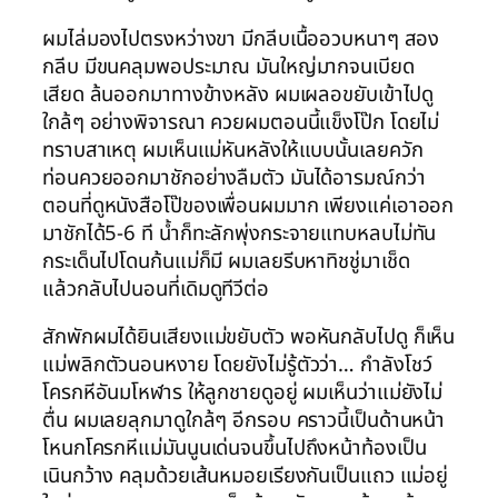
ผมไล่มองไปตรงหว่างขา มีกลีบเนื้ออวบหนาๆ สอง
กลีบ มีขนคลุมพอประมาณ มันใหญ่มากจนเบียด
เสียด ล้นออกมาทางข้างหลัง ผมเผลอขยับเข้าไปดู
ใกล้ๆ อย่างพิจารณา ควยผมตอนนี้แข็งโป๊ก โดยไม่
ทราบสาเหตุ ผมเห็นแม่หันหลังให้แบบนั้นเลยควัก
ท่อนควยออกมาชักอย่างลืมตัว มันได้อารมณ์กว่า
ตอนที่ดูหนังสือโป๊ของเพื่อนผมมาก เพียงแค่เอาออก
มาชักได้5-6 ที น้ำก็ทะลักพุ่งกระจายแทบหลบไม่ทัน
กระเด็นไปโดนก้นแม่ก็มี ผมเลยรีบหาทิชชู่มาเช็ด
แล้วกลับไปนอนที่เดิมดูทีวีต่อ
สักพักผมได้ยินเสียงแม่ขยับตัว พอหันกลับไปดู ก็เห็น
แม่พลิกตัวนอนหงาย โดยยังไม่รู้ตัวว่า… กำลังโชว์
โครกหีอันมโหฬาร ให้ลูกชายดูอยู่ ผมเห็นว่าแม่ยังไม่
ตื่น ผมเลยลุกมาดูใกล้ๆ อีกรอบ คราวนี้เป็นด้านหน้า
โหนกโครกหีแม่มันนูนเด่นจนขึ้นไปถึงหน้าท้องเป็น
เนินกว้าง คลุมด้วยเส้นหมอยเรียงกันเป็นแถว แม่อยู่