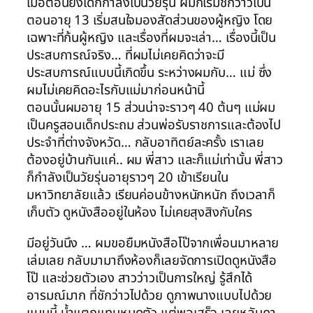
เมื่อตอนยังเด็กกำลังเป็นวัยรุ่น ผมก็เริ่มชักว่าวเป็น
ตอนอายุ 13 เริ่มสนใจมองสัดส่วนของผู้หญิง โดย
เฉพาะที่ก้นผู้หญิง และเรื่องที่ผมจะเล่า… เรื่องนี้เป็น
ประสบการณ์จริง… ที่ผมไม่เคยคิดว่าจะมี
ประสบการณ์แบบนี้เกิดขึ้น ระหว่างผมกับ… แม่ ซึ่ง
ผมไม่เคยคิดอะไรกับแม่มาก่อนหน้านี้
ตอนนั้นผมอายุ 15 ส่วนน่าจะราวๆ 40 ต้นๆ แม่ผม
เป็นครูสอนเด็กประถม ส่วนพ่อรับราชการและต้องไป
ประจำที่ต่างจังหวัด… กลับอาทิตย์ละครั้ง เราเลย
ต้องอยู่บ้านกันแค่.. ผม พี่สาว และก็แม่เท่านั้น พี่สาว
ก็กำลังเป็นวัยรุ่นอายุราวๆ 20 เข้าเรียนใน
มหาวิทยาลัยแล้ว เรียนค่อนข้างหนักหนัก ถึงเวลาก็
เก็บตัว ดูหนังสืออยู่ในห้อง ไม่เคยสุงสิงกับใคร
มีอยู่วันนึง … ผมขอยืมหนังสือโป๊จากเพื่อนมาหลาย
เล่มเลย กลับมามาถึงห้องก็เลยจัดการเปิดดูหนังสือ
โป๊ และช่วยตัวเอง สาวว่าวเป็นการใหญ่ รู้สึกได้
อารมณ์มาก ที่ชักว่าวไปด้วย ดูภาพนางแบบไปด้วย
แบบนี้ น้ำแตกแทบหมดตัว แต่พอเสร็จ เลยหลับคา