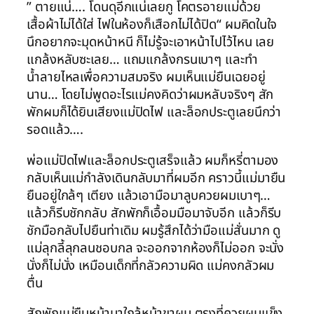
” ตายแน่…. โดนดุอีกแน่เลยกู โคตรอายแม่ด้วย
เสื้อผ้าไม่ได้ใส่ ไฟในห้องก็เสือกไม่ได้ปิด“ ผมคิดในใจ
นึกอยากจะมุดหน้าหนี ก็ไม่รู้จะเอาหน้าไปไว้ไหน เลย
แกล้งหลับซะเลย… แถมแกล้งกรนเบาๆ และทำ
น้ำลายไหลเพื่อความสมจริง ผมเห็นแม่ยืนเฉยอยู่
นาน… โดยไม่พูดอะไรแม่คงคิดว่าผมหลับจริงๆ สัก
พักผมก็ได้ยินเสียงแม่ปิดไฟ และล็อกประตูเลยนึกว่า
รอดแล้ว….
พ่อแม่ปิดไฟและล็อกประตูเสร็จแล้ว ผมก็หรี่ตามอง
กลับเห็นแม่กำลังเดินกลับมาที่ผมอีก คราวนี้แม่มายืน
ยืนอยู่ใกล้ๆ เตียง แล้วเอามือมาลูบควยผมเบาๆ…
แล้วก็รีบชักกลับ สักพักก็เอื้อมมือมาจับอีก แล้วก็รีบ
ชักมือกลับไปยืนท่าเดิม ผมรู้สึกได้ว่ามือแม่สั่นมาก ดู
แม่ลุกลี้ลุกลนชอบกล จะออกจากห้องก็ไม่ออก จะนั่ง
นั่งก็ไม่นั่ง เหมือนเด็กที่กลัวความผิด แม่คงกลัวผม
ตื่น
สักพักแม่ยืนหน้ามาใกล้หน้าขาผม ตรงที่ควยผมแข็ง