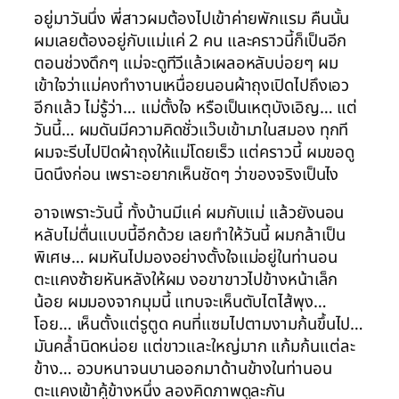
อยู่มาวันนึ่ง พี่สาวผมต้องไปเข้าค่ายพักแรม คืนนั้น
ผมเลยต้องอยู่กับแม่แค่ 2 คน และคราวนี้ก็เป็นอีก
ตอนช่วงดึกๆ แม่จะดูทีวีแล้วเผลอหลับบ่อยๆ ผม
เข้าใจว่าแม่คงทำงานเหนื่อยนอนผ้าถุงเปิดไปถึงเอว
อีกแล้ว ไม่รู้ว่า… แม่ตั้งใจ หรือเป็นเหตุบังเอิญ… แต่
วันนี้… ผมดันมีความคิดชั่วแว๊บเข้ามาในสมอง ทุกที
ผมจะรีบไปปิดผ้าถุงให้แม่โดยเร็ว แต่คราวนี้ ผมขอดู
นิดนึงก่อน เพราะอยากเห็นชัดๆ ว่าของจริงเป็นไง
อาจเพราะวันนี้ ทั้งบ้านมีแค่ ผมกับแม่ แล้วยังนอน
หลับไม่ตื่นแบบนี้อีกด้วย เลยทำให้วันนี้ ผมกล้าเป็น
พิเศษ… ผมหันไปมองอย่างตั้งใจแม่อยู่ในท่านอน
ตะแคงซ้ายหันหลังให้ผม งอขาขาวไปข้างหน้าเล็ก
น้อย ผมมองจากมุมนี้ แทบจะเห็นตับไตไส้พุง…
โอย… เห็นตั้งแต่รูตูด คนที่แซมไปตามงามก้นขึ้นไป…
มันคล้ำนิดหน่อย แต่ขาวและใหญ่มาก แก้มก้นแต่ละ
ข้าง… อวบหนาจนบานออกมาด้านข้างในท่านอน
ตะแคงเข้าคู้ข้างหนึ่ง ลองคิดภาพดูละกัน