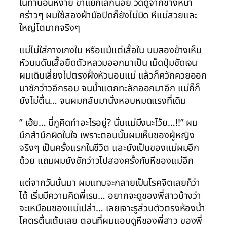
ในท่านอนหงาย ขาแยกเล็กน้อย วัดดูจากข้างหน้า
คร่าวๆ ผมใช้สองฝ่ามือปิดก็ยังไม่มิด หีแม่สวยและ
ใหญ่โตมากจริงๆ
แม่ไม่ใส่กางเกงใน หรือแม้แต่เสื้อใน นมสองข้างเห็น
หัวนมดันเสื้อยืดตัวหลวมออกมาเป็น เม็ดปุ่มชัดเจน
ผมเดินเลี่ยงไปตรงฝั่งหัวนอนแม่ แล้วก็ควักควยออก
มาชักว่าวอีกรอบ จนน้ำแตกทะลักออกมาอีก แม่ก็ก็
ยังไม่ตื่น… จนผมกลับมานั่งหอบหมดแรงที่เดิม
” เฮ้ย… นี่กูคิดทำอะไรอยู่? นั่นแม่มึงนะโว้ย…!!” ผม
นึกสำนึกผิดในใจ เพราะตอนนั้นผมเห็นของผู้หญิง
จริงๆ เป็นครั้งแรกในชีวิต และยังเป็นของแม่ผมอีก
ด้วย แถมผมยังชักว่าวไปสองครั้งกับหีของแม่อีก
แต่จากวันนั้นมา ผมแทบจะกลายเป็นโรคจิตเลยก็ว่า
ได้ เริ่มมีความคิดพี่เรน… อยากจะดูของพี่สาวบ้างว่า
จะเหมือนของแม่เปล่า… เลยเจาะรูส่วนตัวตรงห้องน้ำ
โคตรตื่นเต้นเลย ตอนที่ผมแอบดูหีของพี่สาว ของพี่