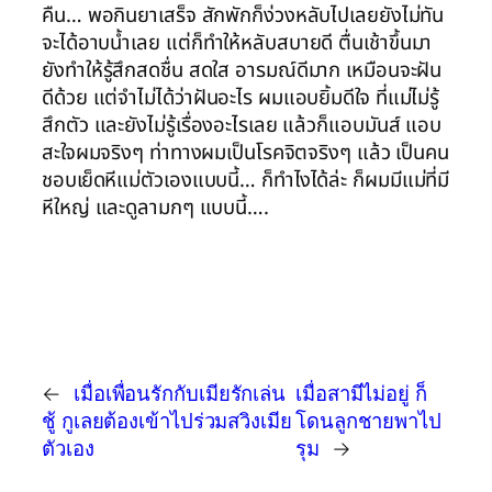
คืน… พอกินยาเสร็จ สักพักก็ง่วงหลับไปเลยยังไม่ทัน
จะได้อาบน้ำเลย แต่ก็ทำให้หลับสบายดี ตื่นเช้าขึ้นมา
ยังทำให้รู้สึกสดชื่น สดใส อารมณ์ดีมาก เหมือนจะฝัน
ดีด้วย แต่จำไม่ได้ว่าฝันอะไร ผมแอบยิ้มดีใจ ที่แม่ไม่รู้
สึกตัว และยังไม่รู้เรื่องอะไรเลย แล้วก็แอบมันส์ แอบ
สะใจผมจริงๆ ท่าทางผมเป็นโรคจิตจริงๆ แล้ว เป็นคน
ชอบเย็ดหีแม่ตัวเองแบบนี้… ก็ทำไงได้ล่ะ ก็ผมมีแม่ที่มี
หีใหญ่ และดูลามกๆ แบบนี้….
←
เมื่อเพื่อนรักกับเมียรักเล่น
เมื่อสามีไม่อยู่ ก็
ชู้ กูเลยต้องเข้าไปร่วมสวิงเมีย
โดนลูกชายพาไป
ตัวเอง
รุม
→