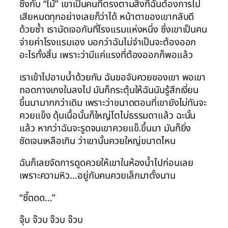
ซึ่งกับ “ไม้” เขาเป็นคนที่ตรงตามสิ่งที่ฉันต้องการไป
เสียหมดทุกอย่างเลยก็ว่าได้ หน้าตาของเขากลับดี
ด้วยซ้ำ เรานัดเจอกันที่โรงแรมแห่งหนึ่ง ซึ่งเขาเป็นคน
จ่ายค่าโรงแรมเอง บอกว่าฉันไม่จำเป็นจะต้องออก
อะไรทั้งสิ้น เพราะว่ามีแค่แรงที่ต้องออกก็พอแล้ว
เราเข้าไปอาบน้ำด้วยกัน ฉันขอจับควยของเขา พอเขา
ถอดกางเกงในลงไป มันก็กระตุ้นให้ฉันนันรู้สึกเงี่ยน
ขึ้นมามากกว่าเดิม เพราะว่าขนาดตอนที่เขายังไม่ทันจะ
ควยแข็ง ดุ้นเนื้อนั้นก็ใหญ่โตไม่ธรรมดาแล้ว ฉะนั้น
แล้ว หากว่าฉันจะรูดจนเขาควยแข็.ขึ้นมา มันก็ยิ่ง
ชัดเจนเหลือเกิน ว่าเขานั้นควยใหญ่ขนาดไหน
ฉันก็เลยจัดการดูดควยให้เขาในห้องน้ำไปก่อนเลย
เพราะความหิว…อยู่กับคนควยเล็กมาตั้งนาน
“ซี๊ดดด…”
จุ๊บ จ๊วบ จ๊วบ จ๊วบ