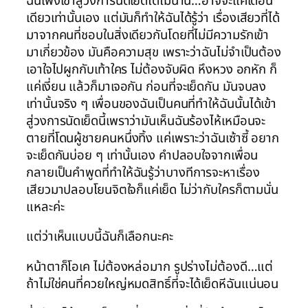
ฉันเพิ่งเข้าสู่วงการนัดเย็ดได้ไม่นาน…อาจจะแค่เดือน
เดียวเท่านั้นเอง แต่มันก็ทำให้ฉันได้รู้ว่า เรื่องเสียวที่ได้
มาจากคนที่ชอบในสิ่งเดียวกันโดยที่ไม่มีความรักเข้า
มาเกี่ยวข้อง มันคือความสุข เพราะว่าฉันไม่จำเป็นต้อง
เอาใจไปผูกกับเท้าใคร ไม่ต้องจับผิด หึงหวง อกหัก ก็
แค่เงี่ยน แล้วก็มาเจอกัน ก่อนที่จะเย็ดกัน มันจบลง
เท่านั้นจริง ๆ เพื่อนของฉันเป็นคนที่ทำให้ฉันนั้นได้เข้า
สู่วงการนัดเย็ดนี้เพราว่ามันเห็นฉันร้องไห้เหมือนจะ
ตายที่โดนผู้ชายคนหนึ่งทิ้ง แค่เพราะว่าฉันเซ้าซี้ อยาก
จะเย็ดกันบ่อย ๆ เท่านั้นเอง คำปลอบใจจากเพื่อน
กลายเป็นคำพูดที่ทำให้ฉันรู้ว่าบางทีการจะหาเรื่อง
เสียวมาปลอบโยนจิตใจก็แค่เย็ด ไม่ว่ากับใครก็ตามนั่น
แหละค่ะ
แต่ว่าเห็นแบบนี้ฉันก็เลือกนะคะ
หน้าตาก็โอเค ไม่ต้องหล่อมาก รูปร่างไม่ต้องดี…แต่
ถ้าไม่ใช่คนที่ควยใหญ่หมดสิทธิ์ที่จะได้เย็ดหีฉันแน่นอน