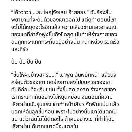
“โอ้ววววว….ยะ ใหญ่จังเลย อ๊ายยยย” ฉันร้องลั่น
พยายามที่จะดันตัวของเขาออกไป แต่ดูท่าตอนนี้เขา
จะไม่ได้หยุดอะไรอีกแล้ว ความเสียวซ่านและอารมณ์
ของเขาที่กำลังพุ่งขึ้นถึงขีดสุด มันทำให้ร่างกายของ
ฉันถูกกระแทกกระทั้นอยู่อย่างนั้น หนักหน่วง รวดเร็ว
และถี่รัว
ปั้บ ปั้บ ปั้บ ปั้บ
“ขึ้นให้ผมบ้างสิครับ…” เขาพูด ฉันพยักหน้า แล้วนั่ง
คร่อมตัวของเขา กดร่างกายลงไปบนควยของเขา
ทันทีก่อนที่จะเริ่มขย่ม ทั้งขึ้นสุด ลงสุด ร่างกายของ
เรากระแทกกันอย่างไม่หยุดหย่อน จนตอนที่ความ
เสียวซ่านมันรุนแรง เขาทำหน้าเสียว กัดฟันแน่น แล้ว
บอกให้ฉันลุกขึ้นก่อน เพราะไม่อย่างนั้นเขาได้แตกใน
แน่ แต่ว่าฉันไม่ได้ติดอะไร ถ้าคนอย่างเขาที่ทำให้ฉัน
เสียวซ่านได้มากขนาดนี้จะแตกใน