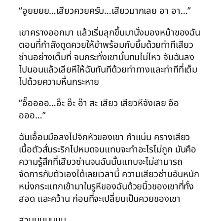
“อูยยยย…เสียวควยครับ…เสียวมากเลย อา อา…”
เขาครางออกมา แล้วเริ่มลุกขึ้นมานั่งมองหน้าของฉัน
ตอนที่กำลังดูดควยให้ขำพร้อมกับยิ้มด้วยท่าทีเสียว
ซ่านอย่างเต็มที่ จนกระทั่งเขานั้นทนไม่ไหว จับฉันลง
ไปนอนแล้วเลียหีให้ฉันทันทีด้วยท่าทางและท่าทีที่เต็ม
ไปด้วยความหื่นกระหาย
“อื๊ออออ…อ๊ะ อ๊ะ อ๊า สะ เสียว เสียวหีจังเลย อือ
อออ…”
ฉันเอื้อมมือลงไปจิกหัวของเขา กำแน่น ครางเสียว
เนื้อตัวสั่นระริกไปหมดจนแทบจะทำอะไรไม่ถูก มันคือ
ความรู้สึกที่เสียวซ่านจนฉันนั้นแทบจะไม่สามารถ
จัดการกับตัวเองได้เลยเวลานี้ ความเสียวซ่านอันหนัก
หน่งกระแทกเข้ามาในรูหีของฉันด้วยนิ้วของเขาที่ทั้ง
สอด และคว้าน ก่อนที่จะเปลี่ยนเป็นควยของเขา
สวบบบบบบบ