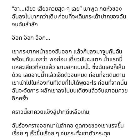
“อา…เสียว เสียวควยสุด ๆ เลย” เขาพูด กดหัวของ
ฉันลงไปมากกว่าเดิม ก่อนที่จะเดิมกระเด้าปากของฉัน
จนฉันสำลัก
อ๊อก อ๊อก อ๊อก…
เขากระชากหน้าของฉันออก แล้วก้มลงมาจูบกับฉัน
พร้อมกับบอกว่า พอก่อน เดี๋ยวมันจะแตก น้ำแรกนี่
แหละเสียวที่สุดแล้ว เขาบอกแบบนั้น ซึ่งฉันเองก็เห็น
ด้วย เลยอาบน้ำแล้วเช็ดตัวจนหมด ก่อนที่จะเดินตาม
เขาเข้าไปในห้องทันทีโดยที่ไม่ได้พูดอะไร ก่อนที่จากนั้น
ฉันจะจัดการ ผลักเขาลงไปบนเตียงแล้วจับเขาอมควย
อีกครั้ง
คราวนี้เขาควยแข็งสู้ปากดีเหลือเกิน
ฉันร้องครางออกมาในลำคอ ดูดควยของเขาแรงขึ้น
เรื่อย ๆ เร็วขึ้นเรื่อย ๆ จนกระทั่งเขาตัวกระตุก