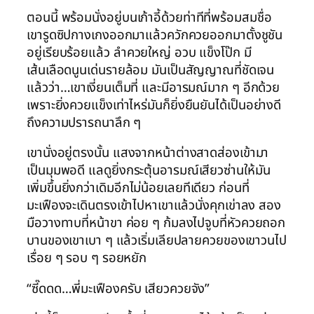
ตอนนี้ พร้อมนั่งอยู่บนเก้าอี้ด้วยท่าทีที่พร้อมสมชื่อ
เขารูดซิปกางเกงออกมาแล้วควักควยออกมาตั้งชูชัน
อยู่เรียบร้อยแล้ว ลำควยใหญ่ อวบ แข็งโป๊ก มี
เส้นเลือดนูนเด่นรายล้อม มันเป็นสัญญาณที่ชัดเจน
แล้วว่า…เขาเงี่ยนเต็มที่ และมีอารมณ์มาก ๆ อีกด้วย
เพราะยิ่งควยแข็งเท่าไหร่มันก็ยิ่งยืนยันได้เป็นอย่างดี
ถึงความปรารถนาลึก ๆ
เขานั่งอยู่ตรงนั้น แสงจากหน้าต่างสาดส่องเข้ามา
เป็นมุมพอดี แลดูยิ่งกระตุ้นอารมณ์เสียวซ่านให้มัน
เพิ่มขึ้นยิ่งกว่าเดิมอีกไม่น้อยเลยทีเดียว ก่อนที่
มะเฟืองจะเดินตรงเข้าไปหาเขาแล้วนั่งคุกเข่าลง สอง
มือวางทาบที่หน้าขา ค่อย ๆ ก้มลงไปจูบที่หัวควยถอก
บานของเขาเบา ๆ แล้วเริ่มเลียปลายควยของเขาวนไป
เรื่อย ๆ รอบ ๆ รอยหยัก
“ซี๊ดดด…พี่มะเฟืองครับ เสียวควยจัง”