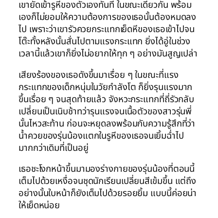
เขายัดเข้ารูหีของตัวเองทันที ในขณะเดียวกัน พร้อม
เองก็ไม่ยอมให้ความต้องการของเธอนั้นต้องหมดลง
ไป เพราะว่าเขารัวควยกระแทกเย็ดหีของเธอเข้าไปจน
โต๊ะทั้งหลังนั้นสั่นไปตามแรงกระแทก ยิ่งได้อู่ในช่วง
เวลานี้แล้วเขาก็ยิ่งไม่อยากให้ทุก ๆ อย่างมันสูญเปล่า
เสียงร้องของเธอดังขึ้นมาเรื่อย ๆ ในขณะที่แรง
กระแทกของเด็กหนุ่มในวัยกำลังโต ก็ยิ่งรุนแรงมาก
ขึ้นเรื่อย ๆ จนสุดท้ายแล้ว จังหวะกระแทกที่ถี่รัวกลับ
เปลี่ยนเป็นเนิบช้าทว่ารุนแรงจนเนื้อตัวของสาวรุ่นพี่
นั้นไหวสะท้าน ก่อนจะหยุดลงพร้อมกับความรู้สึกที่ว่า
น้ำควยของรุ่นน้องแตกในรูหีของเธอจนเยิ้มฉ่ำไป
มากกว่าเดิมที่เป็นอยู่
เธอชะโงกหน้าขึ้นมามองร่างกายของรุ่นน้องที่ตอนนี้
เต็มไปด้วยเหงื่อจนชุดนักเรียนเปลี่ยนสีเข้มขึ้น แต่ถึง
อย่างนั้นใบหน้าก็ยังเต็มไปด้วยรอยยิ้ม แบบนี้ค่อยน่า
ให้เย็ดหน่อย