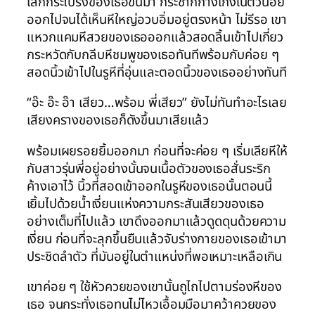
เลิกกระโปรงของเธอขึ้นมา กระชากกางเกงในตัวน้อย
ออกไปจนได้เห็นหีใหญ่อวบอิ่มอยู่ตรงหน้า ไม่รีรอ เขา
แหวกแคมหีสวยของเธอออกแล้วสอดลิ้นเข้าไปเกี่ยว
กระหวัดกับกลีบหีชมพูของเธอทันทีพร้อมกับค่อย ๆ
สอดนิ้วเข้าไปในรูหีที่อุ่นและตอดนิ้วของเธออย่างทันที
“อ๊ะ อ๊ะ อ๊า เสียว…พร้อม พี่เสียว” ยังไม่ทันทำอะไรเลย
เสียงครางของเธอก็ดังขึ้นมาเสียแล้ว
พร้อมเผยรอยยิ้มออกมา ก่อนที่จะค่อย ๆ เริ่มเลียหีให้
กับสาวรุ่นพี่อยู่อย่างนั้นจนเนื้อตัวของเธอสั่นระริก
ค้างเอาไว้ นิ้วที่สอดเข้าออกในรูหีของเธอนั้นตอนนี้
เยิ้มไปด้วยน้ำเงี่ยนแห่งความกระสันเสียวของเธอ
อย่างเต็มที่ไปแล้ว เขาดึงออกมาแล้วดูดดุนด้วยความ
เงี่ยน ก่อนที่จะลุกขึ้นยืนแล้วจับร่างกายของเธอเข้ามา
ประชิดลำตัว ที่มันอยู่ในตำแหน่งที่พอเหมาะเหลือเกิน
เขาค่อย ๆ ใช้หัวควยของเขานั้นถูไถไปตามร่องหีของ
เธอ จนกระทั่งเธอทนไม่ไหวเอื้อมมือมาคว้าควยของ