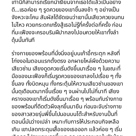
เท่านี้ก็สามารถเรียกน้ำเงี่ยนจากเธอได้แล้วเป็นอย่าง
ดี…เธอค่อย ๆ รูดควยของเขาขึ้นลงช้า ๆ อย่างเป็น
จังหวะจะโคน สัมผัสได้ชัดเจนว่าเขานั้นเสียวควยจนทน
ไม่ไหว ควยกระดกเกร็งสู้เธอไม่รู้กี่ครั้งต่อกี่ครั้ง ก่อน
ที่มะเฟืองจะครอบริมฝีปากลงไปอมควยให้เขาทั้งลำ
ดุ้นนั้นทันที
ร่างกายของพร้อมที่นั่งนิ่งอยู่บนเก้าอี้กระตุก หลังที่
โก่งงอในตอนแรกตั้งตรง อกผายไหล่ผึงด้วยความ
เสียวซ่าน เสียงดูดควยเริ่มดังขึ้นมาเรื่อย ๆ ในขณะที่
มือของมะเฟืองก็เริ่มรูดควยของเขาลงไปเรื่อย ๆ ทั้ง
ขึ้นลง ทั้งบิดหมุน ทั้งกระตุ้นให้ความเสียวซ่านของเขา
นั้นดุเดือนดมากขึ้นเรื่อย ๆ จนผ่านไปไม่กี่นาที เสียง
ครางของเขาก็เริ่มดังขึ้นมาเรื่อย ๆ พร้อมกับร่างกาย
ของพร้อมที่ดีดตัวผึงลุกขึ้นมายืน ก่อนจะจับร่างกาย
ของสาวสวยรุ่นพี่ขึ้นไปนอนบนโต๊ะสำหรับงานปั้นที่
ตอนนี้มันว่างเปล่า เหมาะกับการให้ประกอบกิจเหลือ
เกิน เขาปลดกระดุมเสื้อของเธอออก แล้วค่อย ๆ เริ่ม