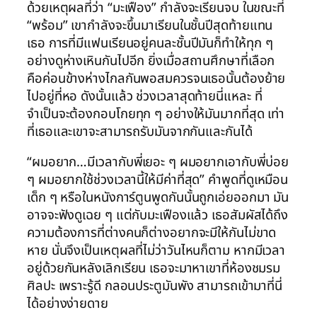
ด้วยเหตุผลที่ว่า “มะเฟือง” กำลังจะเรียนจบ ในขณะที่
“พร้อม” เขากำลังจะขึ้นมาเรียนในชั้นปีสุดท้ายแทน
เธอ การที่มีแฟนเรียนอยู่คนละชั้นปีมันก็ทำให้ทุก ๆ
อย่างดูห่างเหินกันไปอีก ยิ่งเมื่อสถานศึกษาที่เลือก
คือค่อนข้างห่างไกลกันพอสมควรจนเธอนั้นต้องย้าย
ไปอยู่ที่หอ ดังนั้นแล้ว ช่วงเวลาสุดท้ายนี่แหละ ที่
จำเป็นจะต้องกอบโกยทุก ๆ อย่างให้มันมากที่สุด เท่า
ที่เธอและเขาจะสามารถรับมันจากกันและกันได้
“ผมอยาก…มีเวลากับพี่เยอะ ๆ ผมอยากเอากับพี่บ่อย
ๆ ผมอยากใช้ช่วงเวลานี้ให้มีค่าที่สุด” คำพูดที่ดูเหมือน
เด็ก ๆ หรือในหนังการ์ตูนพูดกันนั้นถูกเอ่ยออกมา มัน
อาจจะฟังดูเฉย ๆ แต่กับมะเฟืองแล้ว เธอสัมผัสได้ถึง
ความต้องการที่ต่างคนก็ต่างอยากจะมีให้กันไม่ขาด
หาย นั่นจึงเป็นเหตุผลที่ไม่ว่าวันไหนก็ตาม หากมีเวลา
อยู่ด้วยกันหลังเลิกเรียน เธอจะมาหาเขาที่ห้องชมรม
ศิลปะ เพราะรู้ดี กลอนประตูมันพัง สามารถเข้ามาที่นี่
ได้อย่างง่ายดาย