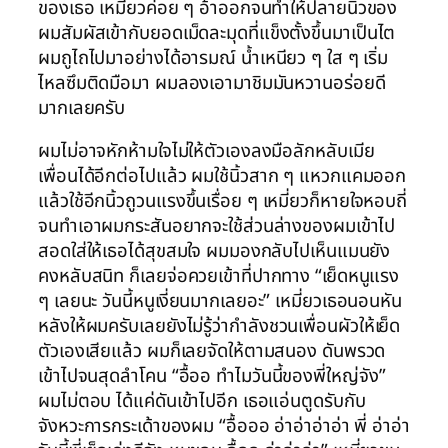
ของเธอ เหมี่ยวค่อย ๆ อ้าออกจนทำให้ปลายนิ้วของ
ผมสัมผัสเข้ากับยอดเม็ดละมุดที่แข็งตั้งขึ้นมาเป็นไต
ผมถูไถไปมาอย่างได้อารมณ์ น้ำเหนียว ๆ ใส ๆ เริ่ม
ไหลซึมติดมือมา ผมลองเอามาชิมมันหวานอร่อยดี
มากเลยครับ
ผมไม่อาจหักห้ามใจไม่ให้ตัวเองลงมือลักหลับเมีย
เพื่อนได้อีกต่อไปแล้ว ผมใช้นิ้วสาก ๆ แหวกแคมออก
แล้วใช้อีกนิ้วถูวนแรงขึ้นเรื่อย ๆ เหมี่ยวก็หายใจหอบถี่
จนทำเอาผมกระสันอยากจะใช้ส่วนล่างของผมเข้าไป
สอดใส่ให้เธอได้สุขสมใจ ผมมองกลับไปเห็นแมนยัง
คงหลับสนิท ก็เลยจ่อควยเข้าที่ปากทาง “เย็ดหนูแรง
ๆ เลยนะ วันนี้หนูเงี่ยนมากเลยอะ” เหมี่ยวเธอนอนหัน
หลังให้ผมครับเลยยังไม่รู้ว่ากำลังชวนเพื่อนผัวให้เย็ด
ตัวเองเสียแล้ว ผมก็เลยจัดให้ตามสนอง ดันพรวด
เข้าไปจนสุดลำโคน “อื้ออ ทำไมวันนี้ของพี่ใหญ่จัง”
ผมไม่ตอบ ได้แค่ดันเข้าไปอีก เธอแอ่นตูดรับกับ
จังหวะการกระเด้าของผม “อื้อออ อ่าอ่าอ่าอ่า พี่ อ่าอ่า