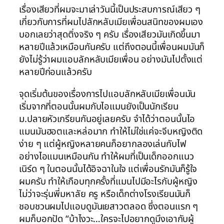
เรื่องเสียวที่ผมจะมาเล่าวันนี้เป็นประสบการณ์เสียว ๆ
เกี่ยวกับการที่ผมไปลักหลับเมียเพื่อนสนิทของผมเอง
บอกเลยว่าสุดติ่งจริง ๆ ครับ เรื่องเสียวมันเกิดขึ้นมา
หลายปีแล้วเหมือนกันครับ แต่ถึงตอนนี้เพื่อนผมมันก็
ยังไม่รู้ว่าผมแอบลักหลับเมียเพื่อน อย่างมันไปตั้งแต่
หลายปีก่อนแล้วครับ
จุดเริ่มต้นของเรื่องการไปแอบลักหลับเมียเพื่อนมัน
เริ่มจากที่ตอนนั้นผมกับไอแมนยังเป็นนักเรียน
ม.ปลายหัวเกรียนกันอยู่เลยครับ จำได้ว่าตอนนั้นไอ
แมนมันฮอตและหล่อมาก ทำให้ไม่ใช่แค่จะจีบหญิงติด
ง่าย ๆ แต่ผู้หญิงหลายคนก็อยากลองเล่นกับไฟ
อย่างไอแมนเหมือนกัน ทำให้ผมที่เป็นเด็กออกแนว
เนิร์ด ๆ ในตอนนั้นได้อิจฉาในใจ แต่เพื่อนรักมันก็รู้ใจ
ผมครับ ทำให้เกือบทุกครั้งที่แมนไปมีอะไรกับผู้หญิง
ไม่ว่าจะรุ่นพี่มหาลัย ครู หรือเด็กต่างโรงเรียนมันก็
ชอบชวนผมไปแอบดูมันเยสาวตลอด ซึ่งตอนแรก ๆ
ผมก็บอกปัด “บ้าไงวะ…ใครจะไปอยากดูมึงเอากับผู้