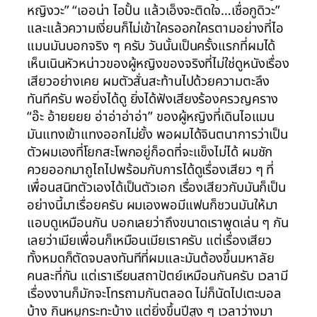
หญิงวะ” “เออน่า ไอปั้น แล้วเอ็งจะติดใจ…เชื่อกูดิวะ”
และแล้วความเงี่ยนก็ไม่เข้าใครออกใครตามอย่างที่ไอ
แมนมันบอกจริง ๆ ครับ วันนั้นเป็นครั้งแรกที่ผมได้
เห็นเนินหัวหน่าวของผู้หญิงของจริงที่ไม่ใช่ดูหนังเรื่อง
เสียวอย่างเคย ผมตัวสั่นสะท้านไปด้วยความตะลึง
ทันทีครับ พอยิ่งได้ดู ยิ่งได้ฟังเสียงร้องครวญคราง
“อ๊ะ อ้ายยยย อ่าอ่าอ่าอ่า” ของผู้หญิงที่เดินไอแมน
มันแทงเข้าแทงออกไม่ยั้ง พอผมได้จินตนาการว่าเป็น
ตัวผมเองที่โยกสะโพกอยู่ก็อดที่จะแข็งไม่ได้ ผมชัก
ควยออกมาถูไถไปพร้อมกับการได้ดูเรื่องเสียว ๆ ที่
เพื่อนสนิทตัวเองได้เป็นตัวเอก เรื่องเสียวกับมันก็เป็น
อย่างนี้มาเรื่อยครับ ผมเองพอมีแฟนก็ชวนมันให้มา
แอบดูเหมือนกัน บอกเลยว่าถึงขนาดเราพูดเล่น ๆ กัน
เลยว่าเมียเพื่อนก็เหมือนเมียเราครับ แต่เรื่องเสียว
ทั้งหมดก็ตัดจบลงทันทีที่ผมและมันต้องขึ้นมหาลัย
คนละที่กัน แต่เราเรียนสถาปัตย์เหมือนกันครับ เวลามี
เรื่องงานก็มักจะโทรถามกันตลอด ไม่ก็นัดไปเตะบอล
บ้าง กินหมูกระทะบ้าง แต่ยิ่งขึ้นปีสูง ๆ เวลาว่างมา