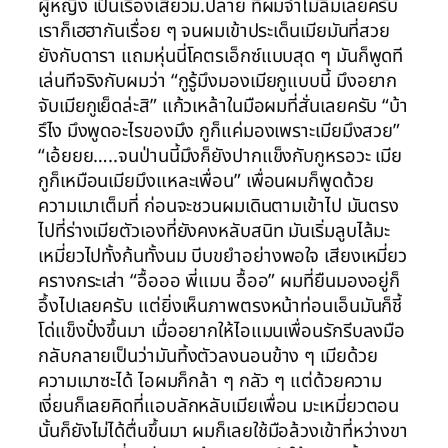
ผู้หญิง เป็นเรื่องเสียวม.ปลาย ที่ผมจำไม่ลืมเลยครับ
เราก็เฮฮากันเรื่อย ๆ จนผมเข้าประเด็นเมียมันที่สวย
ยังกับดารา แถมหุ่นนี่โคตรเอ็กซ์แบบสุด ๆ มันก็พูดที
เล่นทีจริงกับผมว่า “กูรู้มึงมองเมียกูแบบนี้ มึงอยาก
จับเมียกูเย็ดล่ะสิ” แก้วเหล้าในมือผมที่สั่นเลยครับ “บ้า
รึไง มึงพูดอะไรของมึง กูก็แค่มองเพราะเมียมึงสวย”
“เอ้ยยย…..จนป่านนี้มึงก็ยังปากแข็งกับกูหรอวะ เมีย
กูก็เหมือนเมียมึงแหละเพื่อน” เพื่อนผมก็พูดด้วย
ความเมาเต็มที่ ก่อนจะชวนผมเดินตามเข้าไป มันตรง
ไปที่ร่างเมียตัวเองที่ยังคงหลับสนิท มันเริ่มลูบไล้มะ
เหมี่ยวไปทั้งก้นทั้งนม บีบขยำอย่างพอใจ เสียงเหมี่ยว
ครางกระเส่า “อื้อออ พี่แมน อื้ออ” ผมที่ยืนมองอยู่ก็
อึ้งไปเลยครับ แต่ยิ่งเห็นภาพตรงหน้าท่อนเอ็นมันก็ชี้
โด่แข็งปั๋งขึ้นมา เมื่ออยากให้ไอแมนเพื่อนรักรีบลงมือ
กลับกลายเป็นว่ามันทิ้งตัวลงนอนข้าง ๆ เมียด้วย
ความเมาซะได้ ไอผมก็กล้า ๆ กลัว ๆ แต่ด้วยความ
เงี่ยนก็เลยคิดที่แอบลักหลับเมียเพื่อน มะเหมี่ยวตอน
นั้นก็ยังไม่ได้ตื่นขึ้นมา ผมก็เลยใช้มือล้วงเข้าที่หว่างขา