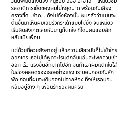
วันนี้พี่เย็ดเก่งดีจัง หนูชอบ อื้ออ อ่าอ่าอ่า” เหมี่ยวชม
รสชาติการเย็ดของผมไม่หยุดปาก พร้อมกับเสียง
ครางซี้ด…ซ้าด….ดังไปทั้งห้องนั้น ผมกลัวว่าแมนจะ
ตื่นขึ้นมาเห็นผมเลยรัวกระเด้าแบบไม่ยั้ง จนเหมี่ยว
เริ่มผิดสังเกตเลยหันมาดูก็ตกใจ ที่โดนผมแอบลัก
หลับเมียเพื่อน
แต่ด้วยที่ควยยังคาอยู่ แล้วความเสียวมันก็ไม่เข้าใคร
ออกใคร เธอไม่ได้พูดอะไรแต่กลับแอ่นสะโพกควบเข้า
ออก เร็ว แรงขึ้นอีกมากไปอีก จนทำเอาผมแตกในใส่
ในช่องคลอดของเธออย่างแรง เรานอนกอดกันสัก
พัก ก่อนที่ผมจะเดินออกไปจากห้อง ทิ้งให้เธอนอน
หลับอยู่ข้าง ๆ เพื่อนรักของผมครับ