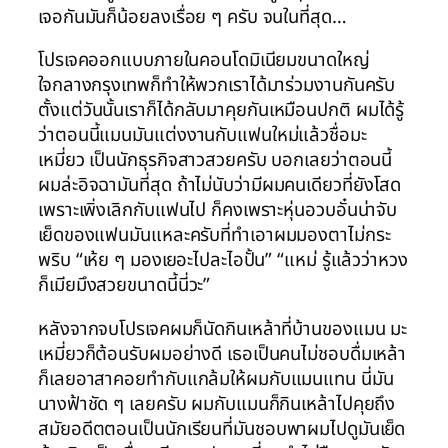
เจอกันมันก็น้อยลงเรื่อย ๆ ครับ จนในที่สุด…
โปรเจคออกแบบภายในคอนโดมิเนียมขนาดใหญ่
ใจกลางกรุงเทพก็ทำให้พวกเราได้มาร่วมงานกันครับ
ตั้งแต่วันนั้นเราก็ได้กลับมาคุยกันเหมือนปกติ ผมได้รู้
ว่าตอนนี้แมนมันแต่งงานกับแฟนใหม่แล้วชื่อมะ
เหมี่ยว เป็นนักธุรกิจสาวสวยครับ บอกเลยว่าตอนนี้
ผมล่ะอิจฉามันที่สุด ถ้าไม่นับว่ามีผมคนเดียวที่ยังโสด
เพราะเพิ่งเลิกกับแฟนไป ก็คงเพราะหุ่นอวบอั๋นน่าจับ
เย็ดของแฟนมันแหละครับที่ทำเอาผมมองตาไม่กระ
พริบ “เห้ย ๆ มองเยอะไปละไอปั้น” “แหม่ รู้แล้วว่าหวง
ก็เมียมึงสวยขนาดนี้นี่วะ”
หลังจากจบโปรเจคผมก็นัดกินเหล้าที่บ้านของแมน มะ
เหมี่ยวก็ต้อนรับผมอย่างดี เธอเป็นคนไม่ชอบดื่มเหล้า
ก็เลยอาสาคอยทำกับแกล้มให้ผมกับแมนแทน นี่มัน
นางฟ้าชัด ๆ เลยครับ ผมกับแมนก็กินเหล้าไปคุยถึง
สมัยอดีตตอนเป็นนักเรียนที่มันชอบพาผมไปดูมันเย็ด