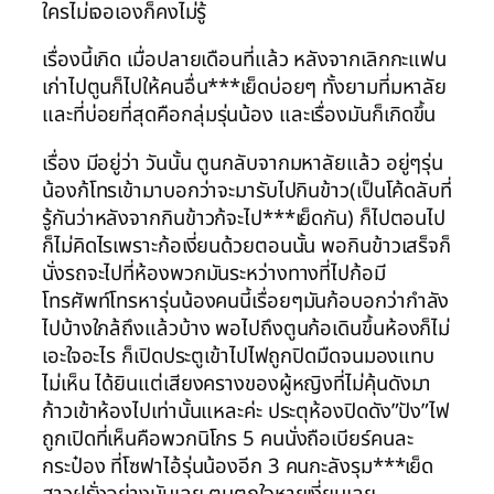
ใครไม่เจอเองก็คงไม่รู้
เรื่องนี้เกิด เมื่อปลายเดือนที่แล้ว หลังจากเลิกกะแฟน
เก่าไปตูนก็ไปให้คนอื่น***เย็ดบ่อยๆ ทั้งยามที่มหาลัย
และที่บ่อยที่สุดคือกลุ่มรุ่นน้อง และเรื่องมันก็เกิดขึ้น
เรื่อง มีอยู่ว่า วันนั้น ตูนกลับจากมหาลัยแล้ว อยู่ๆรุ่น
น้องก้โทรเข้ามาบอกว่าจะมารับไปกินข้าว(เป็นโค้ดลับที่
รู้กันว่าหลังจากกินข้าวก้จะไป***เย็ดกัน) ก็ไปตอนไป
ก็ไม่คิดไรเพราะก้อเงี่ยนด้วยตอนนั้น พอกินข้าวเสร็จก็
นั่งรถจะไปที่ห้องพวกมันระหว่างทางที่ไปก้อมี
โทรศัพท์โทรหารุ่นน้องคนนี้เรื่อยๆมันก้อบอกว่ากำลัง
ไปบ้างใกล้ถึงแล้วบ้าง พอไปถึงตูนก้อเดินขึ้นห้องก็ไม่
เอะใจอะไร ก็เปิดประตูเข้าไปไฟถูกปิดมืดจนมองแทบ
ไม่เห็น ได้ยินแต่เสียงครางของผู้หญิงที่ไม่คุ้นดังมา
ก้าวเข้าห้องไปเท่านั้นแหละค่ะ ประตุห้องปิดดัง”ปัง”ไฟ
ถูกเปิดที่เห็นคือพวกนิโกร 5 คนนั่งถือเบียร์คนละ
กระป๋อง ที่โซฟาไอ้รุ่นน้องอีก 3 คนกะลังรุม***เย็ด
สาวฝรั่งอย่างมันเลย ตูนตกใจหายเงี่ยนเลย