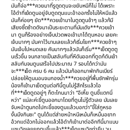
มันก็จ่อ***ควยมาที่รูตูดตุนจะขยับหนีก็ไม่ ได้เพราะ
ไอ้ดำที่เย้ดตูนอยู่จับตูดตุนแบะอ้าออกรั้งไม่ให้หนีแล้ว
มันก็ค่อยๆ ยัด***ควยเข้ามาในตูดตูนช้าๆ แล้วก้มี
เสียงซี้ดซ้าดดังมาเป้นระยะตามที่มันเดัง***ควยเข้า
มา ตูนก็ร้องอย่างเจ็บปวดพอเข้ามาได้ตุนหอบ เลยคะ
เจ้บมากๆ มันคาไว้นานเลยแล้วก้เริ่มโยก***ควยช้าๆ
มันเจ้บไปหมดเลย คับมากๆแล้วมันก็เริ่ม***เย็ดตูดตู
นเร็วขึ้น จนกลายเป็นสลับกันที่หีดันออกที่ตูดก้ดันเข้า
สลับกันจนตูนเสร็จไปประมาณ 7 รอบได้กว่ามัน
จะ***เย็ด ครบ 6 คน แล้วมันก้ออกมาพักกินเบียร์
ปล่อยให้ตูนนอนจมกองน้ำ***ควยอยู่ที่พื้นซักพักรุ่น
น้องก็เข้ามาเย็ดตูนต่อทีนี้ตูนไม่รู้สึกไรแล้วไอ
ที่***เย็ดตูดอยู่ๆ ก็ตะโกนมาว่า “อีเหี้ย ตูนขี้แตกนี่
หว่า” แน่ละค่ะขี้ตูนออกมาโดยที่ตูนไม่รู้ตัวเลย มันเลย
จับหน้าตูนกดไปกะขี้ของตูนแล้วบอกว่า”ขี้ใส่กูหรอ
งั้นมึงกินซะ” ตูนได้แต่ส่ายหน้าหนีเหม้นก็เหม็นอยาก
อ้วกแต่อ้วกไม่ออกแล้วไอ้ดำก้เข้ามาต่ออีกทีนี้มาแบบ
แซนวิชเลยยกตูนขึ้นแล้ว***เย็ดแซนวิชท่ายืน วน