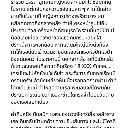
ร่ำรวย บรรดาลูกชายหญิงแต่ละคนมักได้ชื่อมักที่ดู
โบราณ แต่กลับคงความขลังแปลก ๆ หากได้กล่าว
ขานขึ้นในยามนี้ หญิงสาวรูปร่างเพรียวบาง ผม
หยักศกยาวถึงกลางหลัง ทำให้โครงหน้ารูปไข่อัน
ประกอบด้วยเครื่องหน้าที่สมบูรณ์พร้อมนั้นดูมีมิติไม่
น้อยเลยเทียว ดวงตาของเธอคมกริบ เสียงใส
ประหนึ่งการะเวกน้อย หากแต่นมใหญ่เต่งตึงก็ยิ่ง
ทำให้เธอนั้นดูเย้ายวนชายอันหลงรักเธอหัวปักหัวปำ
ซึ่งแน่นอนว่าในเขตคามนี้ นอกจากผู้ชายที่มีเมียแล้ว
ก็แทบจะทุกคนที่เอาแต่คิดเรื่อง 18 XXX กับเธอ…
ใครมันจะไปหักห้ามใจได้เล่า กระทั่งชายอันออกเรือนมี
ครอบครัวแล้วยังเหลียวหันเมื่อเธอทอดกายผ่าน ค่าที่
โดดเด่นเช่นนี้ ทำให้สุดท้ายเธอ พะนอนิจก็ได้พบกับ
ประสบการณ์เสียวที่เธอจะซ่านในทรงจำไปยันวันตาย
ของเธอเลยทีเดียว
ค่ำคืนหนึ่ง มืดสนิท แสงของดวงจันทร์เสี้ยวสลัวราง
เธอเดินกลับบ้านดด้วยความชินเส้นทาง และไม่มีใครที่