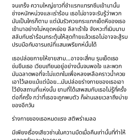
จนเกร็ง ความใหญ่ยาวที่ชำแรกแทรกซึมเข้ามานั้น
ช่างหนักหน่วงและเร่าร้อน เธอไม่อาจจะรับรู้ว่าพวก
มันเป็นใครก็ตาม แต่มันรัวควยกระแทกเย็ดหีของเธอ
เข้ามาอย่างไม่หยุดหย่อย ลีลาเร้าใจ จังหวะที่เนิบนาบ
สลับกับเร่าร้อนกระตุ้นให้สุดท้ายแล้วเธอไม่อาจจะสู้รบ
ปรบมือกับอารมณ์ที่แสนเพรียกห่นั้นได้
เธอปล่อยกายให้ชายสาม…อาจจะสี่คน รุมเย็ดเธอ
ข่มขืนเธอ เวียนเทียนอยู่อย่างนั้นจนพอใจ และพวก
มันฉลาดพอที่จะไม่แตกในเพื่อหลงเหลือคราวน้ำควย
เอาไว้เลยแม้แต่น้อย…มันปล่อยร่างกายของเธอเอา
ไว้ยังสถานที่แห่งนั้น ยามที่ได้เสพสมกับเธอไม่รู้กี่ครั้ง
ต่อกี่ครั้ง กว่าที่เธอจะถูกพบตัว ก็ผ่านเลยเวลาถึงบ่าย
ของอีกวัน
ร่างกายของเธอหมดแรง สติพร่าเบลอ
มีเพียงเรื่องเสียวซ่านในความมืดเมื่อคืนเท่านั้นที่ทำให้