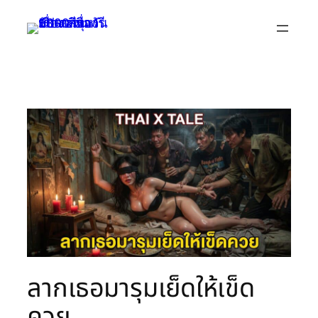
Skip
to
content
ลากเธอมารุมเย็ดให้เข็ด
ควย