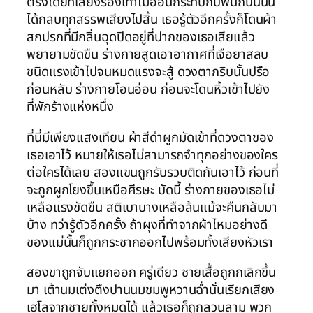
ตรงโดยที่เสียงร้องเท้าไม้ออันกระทบกับพื้นถนนนั้น
ได้กลบทุกสรรพเสียงไปสิ้น เธอรู้ตัวอีกครั้งก็โดนผ้า
สกปรกที่มีกลิ่นฉุดปิดอยู่ที่ปากของเธอเสียแล้ว
พยายามขัดขืน ร่างกายสูดเอาอากาศที่เจือยาสลบ
ชนิดแรงเข้าไปจนหมดแรงจะสู้ ดวงตากริบนั้นปรือ
ก่อนหลับ ร่างกายโอนอ่อน ก่อนจะโดนหิ้วเข้าไปยัง
ที่พักร้างแห่งหนึ่ง
ที่นี่มีเพียงแสงเทียน ผ้าสีดำผูกมัดเข้าที่ดวงตาของ
เธอเอาไว้ หมายให้เธอไม่สามารถจำทุกอย่างของใคร
ต่อใครได้เลย สองแขนถูกรับรวบติดกันเอาไว้ ก่อนที่
จะถูกผูกโยงขึ้นเหนือศีรษะ บัดนี้ ร่างกายของเธอไม่
เหลือแรงขัดขืน สติเบาบางเหลือล้นแม้จะคืนกลับมา
บ้าง ทว่ารู้ตัวอีกครั้ง ถ้าผุงที่ทำจากผ้าไหมอย่างดี
ของแม่นั้นก็ถูกกระชากออกไปพร้อมทั้งเสียงหัวเรา
สองขาถูกจับแยกออก ครู่เดียว ชายเสื้อถูกกเลิกขึ้น
มา เต้านมเต่งตึงปานนมชมพูหวานฉ่ำนั่นเรียกเสียง
เฮโลจากชายทั้งหมดได้ แล้วเธอก็ถูกลวนลาม พวก