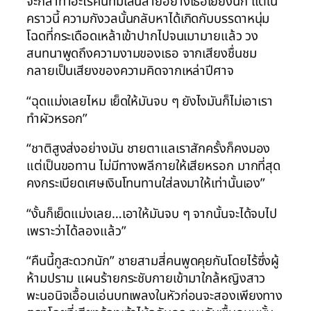
จะกล้าทำอะไรคนที่มีเส้นสายอย่างเธอเยี่ยงนัก แต่ใน
คราวนี้ ความกังวลนั้นกลับหาได้เกิดกับบรรดาหนุ่ม
โฉดที่กระเดือดเหล้าเข้าปากไปจนเมามายแล้ว วง
สนทนาพูดถึงความงามของเธอ จากเสียงชื่นชม
กลายเป็นเสียงของความคิดจากเหล่าปีศาจ
“ฉุดแม่งเลยไหม เย็ดให้มันจบ ๆ ยังไงมันก็ไม่เอาเรา
ทำผัวหรอก”
“ชาติสูงส่งอย่างมัน ชายตาแลเราสักครั้งก็คงมอง
แต่เป็นขอทาน ไม่มีทางพลีกายให้เสียหรอก มากที่สุด
คงกระเบียดเศษเงินโทนทานใส่ลงมาให้เท่านั้นเอง”
“งั้นก็เย็ดแม่งเลย…เอาให้มันจบ ๆ จากนั้นจะได้จบไป
เพราะว่าได้ลองแล้ว”
“คืนนี้กูสะดวกนัก” ชายสามสี่คนพูดคุยกันโดยไร้ซึ่งผู้
ห้ามปราม แผนร้ายกระชับกายเข้ามาใกล้หญิงสาว
พะนอนิจเอื้อนเอ่นบทเพลงในหัวก่อนจะสองเพียงทาง