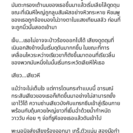
มันตะกรองเต้านมของเธอขึ้นมาแล้วเริ่มเลียไล้ดูดดุน
ขณะที่เนินหีใหญ่ถูกลูบสัมผัสอย่างหิวกระหาย หีชมพู
ของเธอถูกจ้องมองไม่วางตาในแสงเทียนสลัว ก่อนที่
จะถูกนิ้วนั้นสอดเข้ามา
เจ็บ…เธอไม่อาจจะป่าวร้องออกไปได้ เสียงดูดดุนที่
เนินอกสิงข้างนั้นเริ่มดุดันมากกขึ้น ในขณะที่การ
เคลื่อนไหวระหว่างเรียวขาก็ดังขึ้นมาตอนที่เรียวลิ้น
ของพวกมันหนึ่งในนั้นเริ่มกระหวัดเลียหีให้เธอ
เสียว…เสียวหี
แม้ว่าจะไม่เต็มใจ แต่การโดนกระทำแบบนี้ อารมณ์
กระสันเสียวของเธอก็เกิดขึ้นมาอย่างไม่สามารถยั้ง
เอาไว้ได้ ความซ่านเสียวบังคับแทรกซึมเข้าสู่เรือนกาย
พร้อมกับดุ้นควยใหญ่ยาวที่เยิ้มฉ่ำด้วยน้ำกำหนัด
วาววับ ค่อย ๆ จ่อที่รูหีของเธอแล้วดันเข้าไป
พะนอนิจส่งเสียงร้องออกมา เกร็.ตัวแน่น สองมือกำ