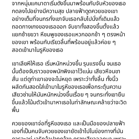
จากหนุ่มแคนาดาเริ่มดังขึ้นมาพร้อมกับจับหัวของเธอ
กดลงไปอย่างมีความสุข ปลายฟ้าดูดควยของเขา
อย่างเต็มที่จนกรทั่งเขาจับเธอกลับไปนั่งที่เดิมแล้ว
ถอดกางเกงของเธอออก จับขาทั้งสองขึ้นตั้งแล้ว
แยกซ้ายขวา หีชมพูของเธอแหวกออกช้า ๆ ตรงหน้า
ของเขา พร้อมกับเรียวลิ้นที่พร้อมอยู่แล้วค่อย ๆ
สอดเข้ามาในรูหีของเธอ
เขาเลียหีให้เธอ เริ่มหนักหน่วงขึ้น รุนแรงขึ้น จนเธอ
นั้นต้องจับราวของพนักพิงเอาไว้แน่น เสียวหีจนขา
สั่น แต่ดูท่าเขาเองจะไม่หยุด เพราะว่าทั้งลิ้น ทั้งนิ้ว
ผลัดกันสอดใส่เข้ามาในรูหีของเธอเพื่อกระตุ้นความ
เสียวซ่านให้มันหนักหน่วงขึ้นเรื่อย ๆ จนกระทั่งเขายืน
ขึ้นแล้วโน้มตัวเข้ามาหาเธอในท่าลักษณะคล้ายว่าจะวิด
พื้น
ควยของเขาจ่อที่รูหีของเธอ และเป็นมือของปลายฟ้า
เองที่เป็นคนจับควยของเขายัดเข้าไปในข่องทางที่มัน