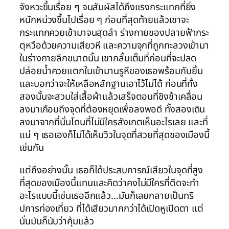
จังหวะขึ้นเรื่อย ๆ จนสัมผัสได้ถึงแรงกระแทกที่ยิ่ง
หนักหน่วงขึ้นไปเรื่อย ๆ ก่อนที่สุดท้ายแล้วเขาจะ
กระแทกควยเข้ามาจนสุดลำ ร่างกายของปลายฟ้ากระ
ตุหวือด้วยความเสียวหี และความจุกที่ถูกทะลวงเข้ามา
ในร่างกายลึกขนาดนั้น เขากลั้นเต็มที่ก่อนที่จะปลด
ปล่อยน้ำควยแตกในเข้ามานรูหีของเธอพร้อมกับยิ้ม
และบอกว่าจะให้เหลือหลักฐานเอาไว้ไม่ได้ ก่อนที่ทั้ง
สองนั้นจะสวมใส่เสื้อผ้าแล้วเสร็จตอนที่ชิงช้าเคลื่อน
ลงมาเกือบถึงจุดที่ต้องหยุดเพื่อลงพอดี ทั้งสองเดิน
ลงมาจากที่นั่นโดนที่ไม่มีใครสังเกตเห็นอะไรเลย และที่
แน่ ๆ เธอเองก็ไม่ได้เห็นวิวในจุดที่สวยที่สุดของเมืองนี้
เช่นกัน
แต่ถึงอย่างนั้น เธอก็ได้ประสบการณ์เสียวในจุดที่สูง
ที่สุดของเมืองนี้แทนและคิดว่าคงไม่มีใครที่ติดจะทำ
อะไรแบบนี้เช่นเธออีกแล้ว…มันก็เลยกลายเป็นทริ
ปการท่องเที่ยว ที่ได้เสียวมากกว่าได้เปิดหูเปิดตา แต่
นั่นมันก็นับว่าคุ้มแล้ว