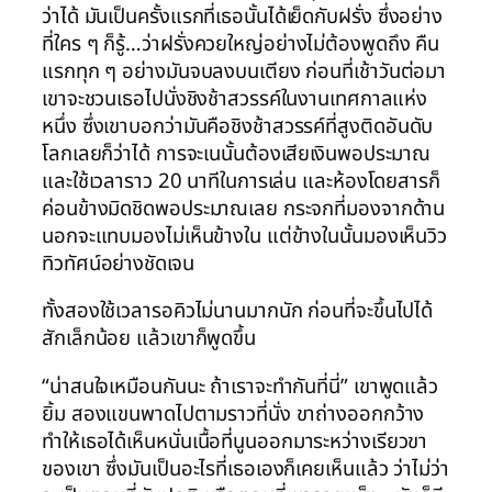
ว่าได้ มันเป็นครั้งแรกที่เธอนั้นได้เย็ดกับฝรั่ง ซึ่งอย่าง
ที่ใคร ๆ ก็รู้…ว่าฝรั่งควยใหญ่อย่างไม่ต้องพูดถึง คืน
แรกทุก ๆ อย่างมันจบลงบนเตียง ก่อนที่เช้าวันต่อมา
เขาจะชวนเธอไปนั่งชิงช้าสวรรค์ในงานเทศกาลแห่ง
หนึ่ง ซึ่งเขาบอกว่ามันคือชิงช้าสวรรค์ที่สูงติดอันดับ
โลกเลยก็ว่าได้ การจะเนนั้นต้องเสียเงินพอประมาณ
และใช้เวลาราว 20 นาทีในการเล่น และห้องโดยสารก็
ค่อนข้างมิดชิดพอประมาณเลย กระจกที่มองจากด้าน
นอกจะแทบมองไม่เห็นข้างใน แต่ข้างในนั้นมองเห็นวิว
ทิวทัศน์อย่างชัดเจน
ทั้งสองใช้เวลารอคิวไม่นานมากนัก ก่อนที่จะขึ้นไปได้
สักเล็กน้อย แล้วเขาก็พูดขึ้น
“น่าสนใจเหมือนกันนะ ถ้าเราจะทำกันที่นี่” เขาพูดแล้ว
ยิ้ม สองแขนพาดไปตามราวที่นั่ง ขาถ่างออกกว้าง
ทำให้เธอได้เห็นหนั่นเนื้อที่นูนออกมาระหว่างเรียวขา
ของเขา ซึ่งมันเป็นอะไรที่เธอเองก็เคยเห็นแล้ว ว่าไม่ว่า