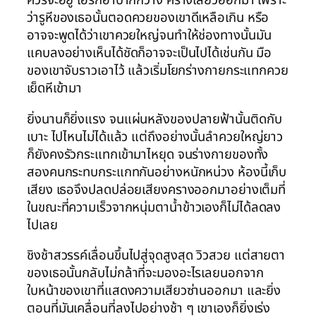
ควรจะอยู่ เอริกอ้าปากกว้าง ครางเสียวออกมา เพราะ
ว่ารูหีของเธอนั้นตอดควยของเขาดีเหลือเกิน หรือ
อาจจะพูดได้ว่าเขาควยใหญ่จนทำให้ช่องทางนั้นมัน
แคบลงอย่างเห็นได้ชัดก็อาจจะเป็นไปได้เช่นกัน มือ
ของเขาจับราวเอาไว้ แล้วเริ่มโยกร่างกายกระแทกควย
เย็ดหีเข้ามา
ยิ่งนานก็ยิ่งแรง จนแผ่นหลังของปลายฟ้านั้นติดกับ
เบาะ ไปไหนไม่ได้แล้ว แต่ถึงอย่างนั้นลำควยใหญ่ยาว
ก็ยังคงรัวกระแทกเข้ามาไหยุด จนร่างกายของทั้ง
สองคนกระทบกระแกทกันอย่างหนักหน่วง ห้องนี้เก็บ
เสียง เธอจึงปลดปล่อยเสียงครางออกมาอย่างเต็มที่
ในขณะที่ความเร็วจากหนุ่มตาน้ำข้าวเองก็ไม่ได้ลดลง
ไปเลย
ชิงช้าสวรรค์เลื่อนขึ้นไปสู่จุดสูงสุด วิวสวย แต่สายตา
ของเธอนั้นกลับไม่กล้าที่จะมองอะไรเลยนอกจาก
ใบหน้าของเขาที่แสดงความเสียวซ่านออกมา และยิ่ง
ตอนที่มันเคลื่อนที่ลงไปอย่างช้า ๆ เขาเองก็ยิ่งเร่ง