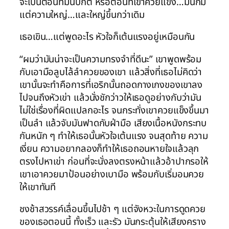
จะเป็นตอนที่มันปกติ หรือตอนที่เขาควยแข็ง…มันก็มี
แต่ความใหญ่…และใหญ่ขึ้นกว่าเดิม
เธอเขิน…แต่พูดอะไร หัวใจก็เต้นแรงอยู่เหมือนกัน
“ผมว่ามันน่าจะเป็นความทรงจำที่ดีนะ” เขาพูดพร้อม
กับเอามือลูบไล้ลำควยของเขา แล้วสิ่งที่เธอไม่คิดว่า
เขานั้นจะทำคือการที่เอริกนั้นถอดกางเกงของเขาลง
ไปจนถึงหัวเข่า แล้วนั่งชักว่าวให้เธอดูอย่างกับว่ามัน
ไม่ใช่เรื่องที่ผิดแปลกอะไร จนกระทั่งเขาควยแข็งขึ้นมา
เป็นลำ แล้วจับมันฟาดกับฝ่ามือ เสียงเนื้อหนังกระทบ
กันหนัก ๆ ทำให้เธอนั้นหัวใจเต้นแรง จนสุดท้าย ความ
เงี่ยน ความอยากลองก็ทำให้เธอถอนหายใจแล้วลุก
ตรงไปหาเข่า ก่อนที่จะนั่งลงตรงหน้าแล้วอ้าปากรอให้
เขาเอาควยมาป้อนอย่างเบามือ พร้อมกับเริ่มอมควย
ให้เขาทันที
ชงช้าสวรรค์เลื่อนขึ้นไปช้า ๆ แต่จังหวะในการดูดควย
ของเธอตอนนี้ ทั้งเร็ว และรัว มันกระตุ้นให้เสียงคราง