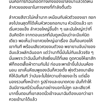
นั่นคือการที่ฉันถอดกางเกงของเขาลงมาแล้วได้เห็น
ลำควยของเขาในกางเกงที่กำลังตื่นตัว
ลำควยสีขาวไม่คล้ำมาก เหมือนกับผิวตัวของเขา ถอก
ลงไปจนสุดก็ได้เห็นหัวควยถอกบาน หัวเปิดแล้ว เขา
เริ่มควยแข็ง ลำควยใหญ่ขึ้นช้า ๆ และมันใหญ่กว่าที่
ฉันคิดอีก จากตอนแรกที่มันดูเหมือนว่าจะมีแค่นิด
เดียว พอเห็นว่าเขาควยใหญ่เอาเรื่อง ฉันก็อมควยให้
เขาทันที พร้อมเสียวควยจนตัวงอ พยายามจับบ่าของ
ฉันแล้วผลักฉันออก แต่ว่านาทีนี้มันไม่ทันแล้วจริง ๆ
นั่นเพราะว่าฉันนั้นกำลังเงี่ยนได้ที่เลย ดูดควยให้เขาสัก
พัก็ถอดเสื้อผ้าตามกันไป ก่อนจะพาเข้าขึ้นไปบนห้อง
นอน เขาเห็นหีชมพูของฉันก็ควยตั้ง พุ่งตัวลงมาเลีย
หีให้ฉันทันที ว่ามันจะไม่ใช่ความช่ำชองอะไร แต่เมื่อ
มองรวมทั้งหน้าตา รูปร่างและขนาดควย มันก็ทำให้
ฉันมีอารมณืร่วมขึ้นมาอย่างบอกไม่ถูก และเสียวหี
มากขึ้นตอนที่เขาสอดนิ้วเข้าจนมาฉันต้องบอกว่าเอา
ควยเข้ามาได้แล้ว