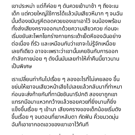
เขาประหม่า แต่ก็ค่อย ๆ ดันควยเข้ามาช้า ๆ ถึงจะเน
เด็ก แต่ควยใหญ่ใช้การได้แล้วมันเสียวหีมาก ๆ จนฉัน
นั้นต้องขมิบรูหีตอดควยของเขาเอาไว้ จนน้องพร้อม
ทั้งส่งเสียงครางออกมาด้วยความเสียวควย ก่อนจะ
เริ่มขยับสะโพกโยกร่างกายกระเด้าเย็ดหีของฉันอย่าง
ต่อเนื่อง ถี่รัว และเหมือนกับว่าเขาจะไม่รู้จักเหนื่อย
เลยทีเดียว อาจจะเพราะว่าเขานั้นเคยชินกับการออก
กำลังกายบ่อย ๆ ดังนั้นมันเลยทำให้ค่ำคืนนี้ยาวนาน
เป็นพิเศษ
เราเปลี่ยนท่ากันไปเรื่อย ๆ ลองอะไรที่ไม่เคยลอง ขึ้น
ขย่มให้เขาจนเสียวหน้าเสียไปเลยแล้วกลับมาที่ท่าหมา
ก่อนจะส่งท้ายกันที่ทามิชชันนารีปกติ สองขาถูกเขา
แทรกมือมาแหวกกว้างแล้วซอยควยที่ยิ่งนานก็ยิ่ง
แข็งขึ้นเรื่อย ๆ เข้ามา เสียงครางของเด็กน้อยเริ่มดัง
ขึ้นเรื่อย ๆ จนตอนที่เขาหลับตา กัดฟัน คิ้วขมวดมุ่น
ฉันก็เอาขากอดเอวของเขาเอาไว้ทันที