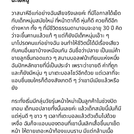
นะไอ้หนู
วาสนาหีอีแก่อย่างฉันเสียจริงเลยค่ะ ที่มีโอกาสได้เย็ด
กับเด็กหนุ่มสมัยใหม่ ที่หน้าตาก็ดี หุ่นก็ดี ควยก็ดีอีก
ต่างหาก ทั้ง ๆ ที่มีชีวิตธรรมดามาจนจะอายุ 30 ปี คิด
ว่าจะขึ้นคานแล้วแท้ ๆ แต่ก็ยังมีเด็กหนุ่มเอ๊าะ ๆ
มาโปรดคนแก่อย่างฉัน จนทำให้ชีวิตนี้ได้มีเรื่องเสียว
กับคนอื่นเขาบ้างเหมือนกัน ฉันชื่อว่าปลาย เป็นแม่ค้า
ขายลูกชิ้นทอดแถว ๆ สนามบอลฟน้าเทียมแห่งหนึ่ง
ฉันปักหลักขายที่นี่เป็นประจำ เพราะว่าขายดี ค่าที่ถูก
และก็ยังมีหนุ่ม ๆ มาเตะบอลโชว์อีกด้วย แต่เวลาที่จะ
แอบชื่นชมใครก็ต้องสังเกตดี ๆ ว่าเขามีเมียแล้วหรือ
ยัง
กระทั่งเริ่มมีกลุ่มวัยรุ่นหน้าใหม่าเป็นลูกค้าในช่วงปิด
เทอม เด็กมอปลายทั้งนั้นเลยค่ะ แล้วเด็กสมัยนี้มันก็มี
แต่หุ่นดี ๆ ขาว ๆ เวลาที่เตะบอลแล้วตัวเต็มไปด้วย
เหงื่อ ฉันก็จะแอบมองตอนที่เขานั้นเลิกเสื้อขึ้นมาเช็ด
หน้า ให้ตายเถอะหน้าท้องแบนราบ มีแต่กล้ามเนื้อ