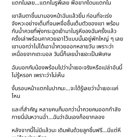
แตกในเลย…แตกในรูพี่เลย พี่อยากโดนแตกใน
เขาลืมตาขึ้นมามองหน้าฉันแล้วยิ้ม ก่อนที่จะเร่ง
จังหวะอย่างเต็มที่จนเหงื่อชื้นเต็มตัวของเขา พร้อม
กับน้ำควยที่พุ่งกระฉูดเข้ามาในรูหีของฉันครั้งแล้ว
ครั้งเล่าพร้อมคาควยเอาไว้แบบนั้นอยู่พักใหญ่ ๆ เลย
เขาบอกว่าไม่ได้เอาน้ำควยออกหลายวัน เพราะว่า
เหนื่อยจากเตะบอล วันนี้ก็เลยน้ำเยอะเป็นพิเศษ
ฉันบอกกับน้องพร้อมไปว่าน้ำเยอะจริงหรือเปล่าอันนี้
ไม่รู้หรอก เพราะว่าไม่เห็น
งั้นรอบหน้าแตกในปากนะ…จะได้รู้เลยว่าน้ำเยอะแค่
ไหน
และที่สำคัญ หลายคนก็บอกว่าน้ำควยคนออกกำลัง
กายนี่มันหวานฉ่ำ…ฉันว่าฉันเองก็อยากลอง
หลังจากนี้ไม่มีแล้วนะ เดิมพันด้วยลูกชิ้นฟรี…มีแต่หี