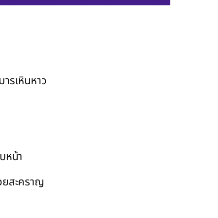
กมารเหินหาว
ใบหน้า
ี่สวยสะคราญ