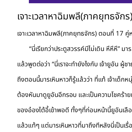
เจาะเวลาหาฉิมพลี(ภาคยุทธจักร)
เจาะเวลาหาฉิมพลี(ภาคยุทธจักร) ตอนที่ 17 คู่ห
“นี่เรียกว่าประตูสวรรค์มีไม่เดิน หึหึหึ” มา
แล้วพูดต่อว่า “นี่เราจะทำยังไงกับ เจ้ายูอัน ผู้
ถึงตอนนี้มารเหินหาวก็รู้แล้วว่า ที่แท้ เจ้าเด็ก
ต้องหันมาดูยูอันอีกรอบ และเป็นความโชคร้ายหร
ของอ๋องไต้อี้เข้าพอดี ทั้งๆที่ก่อนหน้านี้ยูอั
แล้วแท้ๆ แต่มารเหินหาวที่มาถึงทีหลังนี่เป็นเร