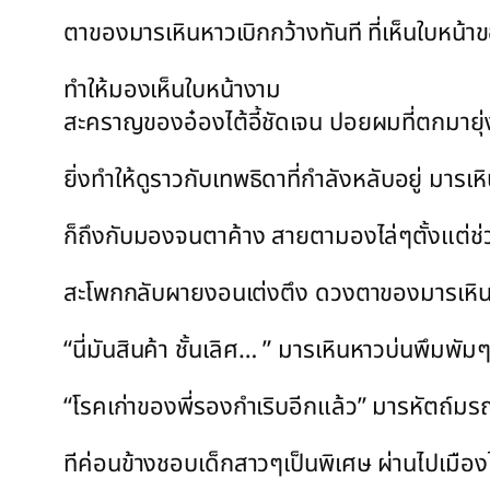
ตาของมารเหินหาวเบิกกว้างทันที ที่เห็นใบหน้าข
ทำให้มองเห็นใบหน้างาม
สะคราญของอ๋องไต้อี้ชัดเจน ปอยผมที่ตกมายุ่ง
ยิ่งทำให้ดูราวกับเทพธิดาที่กำลังหลับอยู่ มา
ก็ถึงกับมองจนตาค้าง สายตามองไล่ๆตั้งแต่ช่ว
สะโพกกลับผายงอนเต่งตึง ดวงตาของมารเหินห
“นี่มันสินค้า ชั้นเลิศ… ” มารเหินหาวบ่นพึมพัม
“โรคเก่าของพี่รองกำเริบอีกแล้ว” มารหัตถ์มรณ
ทีค่อนข้างชอบเด็กสาวๆเป็นพิเศษ ผ่านไปเมือง