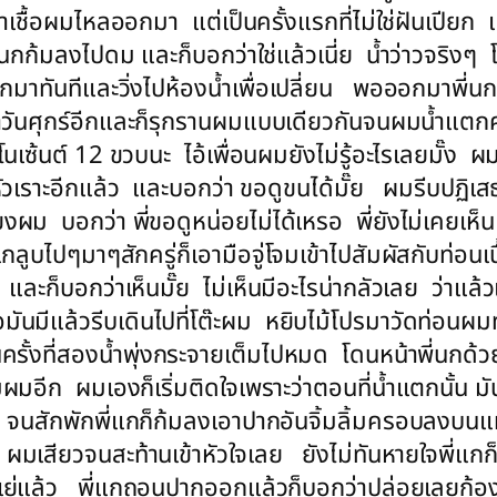
่น้ำเชื้อผมไหลออกมา แต่เป็นครั้งแรกที่ไม่ใช่ฝันเปีย
ลงไปดม และก็บอกว่าใช่แล้วเนี่ย น้ำว่าวจริงๆ โอโ
ออกมาทันทีและวิ่งไปห้องน้ำเพื่อเปลี่ยน พอออกมาพี่น
ขึ้นมาวันศุกร์อีกและก็รุกรานผมแบบเดียวกันจนผมน้ำ
โนเซ้นต์ 12 ขวบนะ ไอ้เพื่อนผมยังไม่รู้อะไรเลยมั๊ง 
กหัวเราะอีกแล้ว และบอกว่า ขอดูขนได้มั๊ย ผมรีบปฏิเสธ
ตียงผม บอกว่า พี่ขอดูหน่อยไม่ได้เหรอ พี่ยังไม่เคย
แกลูบไปๆมาๆสักครู่ก็เอามือจู่โจมเข้าไปสัมผัสกับท่อน
็บอกว่าเห็นมั๊ย ไม่เห็นมีอะไรน่ากลัวเลย ว่าแล้
มีแล้วรีบเดินไปที่โต๊ะผม หยิบไม้โปรมาวัดท่อนผมทันท
นครั้งที่สองน้ำพุ่งกระจายเต็มไปหมด โดนหน้าพี่นก
มอีก ผมเองก็เริ่มติดใจเพราะว่าตอนที่น้ำแตกนั้น มั
น จนสักพักพี่แกก็ก้มลงเอาปากอันจิ้มลิ้มครอบลงบนแ
ผมเสียวจนสะท้านเข้าหัวใจเลย ยังไม่ทันหายใจพี่แ
จะแย่แล้ว พี่แกถอนปากออกแล้วก็บอกว่าปล่อยเลยก้