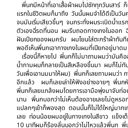
พี่นกมีหน้าที่เอาเสื้อผ้าผมไปซักทุกวันเสาร์ 
แรกในชีวิตผมก็มาถึง วันนั้นผมจำได้ดีเป็นว
จนมันเริ่มเสียวขึ้นๆ จนกระทั่งผมระเบิดน้ำ
ตัวเองฉี่รดที่นอน ผมรีบถอดกางเกงในออก ฉี่ผ
ฝันเปียกของผมครับ ผมโยนใส่ตะกร้าผ้าทันทีแล
พอดีเห็นพี่นกเอากางเกงในผมที่เปียกอยู่มาด
เรื่องนี้ก็หายไป พี่นกก็ไม่มาถามผมว่ามันคื
น้ำกามผมก็กลายเป็นสีเหลืองขึ้นมา ผมก็ไม่ทั
วันเพื่อเอานมมาให้ผม) พี่นกก็เลยถามผมว่า ก
อีกแล้ว ผมก็เลยเล่าให้ฟังอย่างอายๆ พี่นกหั
พี่นกก็เลยแกล้งผมโดยการเอามือพุ่งมาจับท่
นาน พี่นกบอกว่าไม่เห็นต้องอายเลยไม่ดูหรอ
แปลกๆเข้าก็พองสุด ตอนนั้นก็ไม่ได้ใหญ่มากเท
เลย ท่อนน้อยผมอยู่ในกางเกงในสีขาว แข็งเต็
10 นาทีผมก็ร้องลั่นบอกว่าไม่ไหวแล้วพี่นก พ