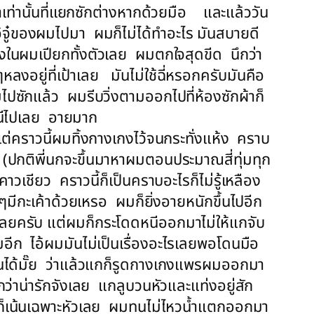
้าเท่านั้นที่แยกซักต่างหากด้วยมือ และแล้ววัน
้จู๋ของผมไปมา ผมก็ไม่ได้ทำอะไร มันสบายดี
งในผมเปียกทั้งตัวเลย ผมตกใจสุดขีด นึกว่า
อยู่ที่เป้าเลย มันไม่ใช้ฉี่หรอกครับมันคือ
ปซักแล้ว ผมรีบวิ่งตามออกไปที่ห้องซักผ้าก็
หนีไปเลย อายมาก
ต่คราวนี้ผมทิ้งกางเกงไว้จนกระทั่งแห้ง คราบ
 (ปกติพี่นกจะขึ้นมาหาผมตอนประมาณสี่ทุ่มทุก
เชียว คราวนี้ก็เป็นคราบอะไรก็ไม่รู้เหลือง
ๆมีกะเค้าด้วยเหรอ ผมก็ยิ่งอายหนักขึ้นไปอีก
เลยครับ แต่ผมก็กระโดดหนีออกมาไม่ให้แกจับ
ีก ไอ้ผมมันไม่เป็นเรื่องอะไรเลยพอโดนมือ
งในได้มั๊ย ว่าแล้วแกก็รูดกางเกงแพรผมออกมา
่าน่ารักจังเลย แกลูบวนหัวและแท่งอยู่สัก
วแกก็เน้นเฉพาะหัวเลย ผมทนไม่ไหวน้ำแตกออกมา