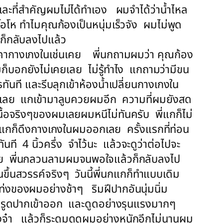
ก และที่สำคัญผมไม่ได้ทำเอง ผมจำได้ว่าน้ำไหล
ห ทำไมคุณก้องเป็นหนุ่มเร็วจัง ผมไม่พูด
กก็กลับลงไปแล้ว
แตกคากางเกงในเช่นเคย พี่นกถามผมว่า คุณก้อง
ผมก็บอกยังไม่เคยเลย ไม่รู้ทำไง แกถามว่ามีขน
ทันที และรีบลุกเข้าห้องน้ำเปลี่ยนกางเกงใน
เห็นเลย แกเข้ามาลูบควยผมอีก ความที่ผมยังสด
เนื้อจริงๆของผมเลยผมหนีไม่ทันครับ พี่แกก็ไม่
วแกก็ดึงกางเกงในผมออกเลย ครั้งแรกที่ท่อน
ี 4 นิ้วครึ่ง จำไว้นะ แล้วจะดูว่าต่อไปจะ
ด้วย พี่นกลวนลามผมจนพอใจแล้วก็กลับลงไป
นขึ้นสวรรค์จริงๆ วันนี้พี่นกแกก็ทำแบบเดิม
ท่งของผมอย่างช้าๆ ริมฝีปากอันนุ่มนิ่ม
กก็รูดปากเข้าออก และดูดอย่างรุนแรงมากๆ
องจ๋า แล้วก็ระดมดูดผมอย่างหนักอีกไม่นานผม