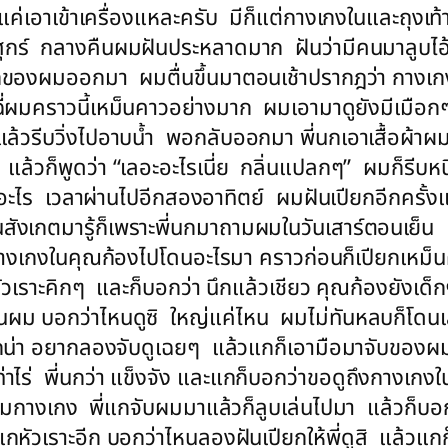
ก็แค่เอาเข้าเครื่องแหละครับ มีก็แต่กางเกงในและถุงเท
ันศุกร์ กลางคืนผมฝันประหลาดมาก ฝันว่ามีคนมาลูบไอ
แรกของผมออกมา ผมตื่นขึ้นมาตอนเช้าปรากฎว่า กางเก
มคราวนี้เหม็นคาวอย่างมาก ผมเอามาดูยังมีเมือกๆหลง
้วรีบวิ่งไปอาบน้ำ พอกลับออกมา พี่นกเอาเสื้อผ้าผมไ
ม แล้วก็พูดว่า “เลอะอะไรเนี่ย กลิ่นแปลกๆ” ผมก็รีบ
ออะไร เวลาผ่านไปอีกสองอาทิตย์ ผมฝันเปียกอีกครั้งแ
นสังเกตมารู้ก็เพราะพี่นกมาถามผมในวันเสาร์ตอนเย็น
างเกงในคุณก้องไปโดนอะไรมา คราวก่อนก็เปียกเหม็นคาว
วเราะคิกๆ และก็บอกว่า นึกแล้วเชียว คุณก้องยังเด็ก
อนผม บอกว่าไหนดูซิ ใหญ่แค่ไหน ผมไม่ทันหลบก็โดน
กน่า อยากลองจับดูเฉยๆ แล้วแกก็เอามือมาจับของผมอ
่าไร่ พี่นกว่า แข็งจัง และแกก็บอกว่าขอดูถึงกางเก
มกางเกง พี่แกจับผมมาแล้วก็ลูบเล่นไปมา แล้วก็บอกว
ี่แกหัวเราะอีก บอกว่าไหนลองฝันเปียกให้พี่ดูสิ แล้