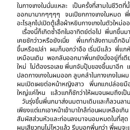
ในกางเกงในนั่นแหละ เป็นครั้งที่สามในชีวิตที
ออกมามากๆๆๆๆ จนเปียกกางเกงในหมด พี่นกก้ม
อะไรลุกไปเปิดตู้เสื้อผ้าหยิบกางเกงในตัวใหม่
เรื่องนี้ก็เกิดซ้ำอีกในอาทิตย์ต่อไป พี่นก
เคยชักว่าวหรือยังเนี่ย พี่แกกำลังถามเด็กอิน
ขึ้นหรือเปล่า ผมก็บอกว่าอือ เริ่มมีแล้ว พี่แ
เหมือนเดิม พอกลับออกมาพี่นกยังนั่งอยู่ที่เ
ใหม่ ไม่ต้องรอเลย พี่นกจับปุ๊บของขึ้นมาอีก 
ปลดกางเกงในผมออก ลูบคลำในกางเกงในผม และก
ผมเปิดเผยต่อหน้าหญิงสาว พี่นกแกปล่อยมือมัน
ใหญ่แค่ไหน แล้วแกก็ชักว่าให้ผมจนผมถึงเป็
วันรุ่งขึ้นพี่นกมาส่งนมตามเดิมและก็ลวนลามผ
เพียงแต่แกเอาหน้าเข้ามาใกล้ท่อนผมเหลือเกิ
สัมผัสส่วนหัวและท่อนลงมาจนอมหมดในที่สุด 
ผมเสียวทนไม่ไหวแล้ว รีบบอกพี่นกว่า พี่ผม