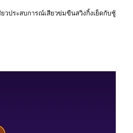
สียว
ประสบการณ์เสียว
ข่มขืน
สวิงกิ้ง
เย็ดกับชู้